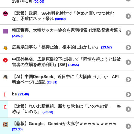
1967年1月
(00:00)
【悲報】政府、SA有料化検討で「休めと言いつつ休む
な」矛盾にネット呆れ
(00:00)
韓国警察、大韓サッカー協会を家宅捜索 代表監督選考巡り
(23:59)
広島県知事ら「核抑止論、根本的におかしい」
(23:57)
中国外務省、広島原爆投下に関して「同情を得ようと核被
害者の立場を政治利用」[8/6]
(23:55)
【AI】中国DeepSeek、近日中に「大幅値上げ」か API
料金ページに追記
(23:51)
be
(23:40)
【速報】れいわ新選組、新たな党名は「いのちの党」 略
称は「いのち」
(23:38)
【悲報】Google、Geminiが大赤字ｗｗｗｗｗｗｗｗｗ
(23:30)