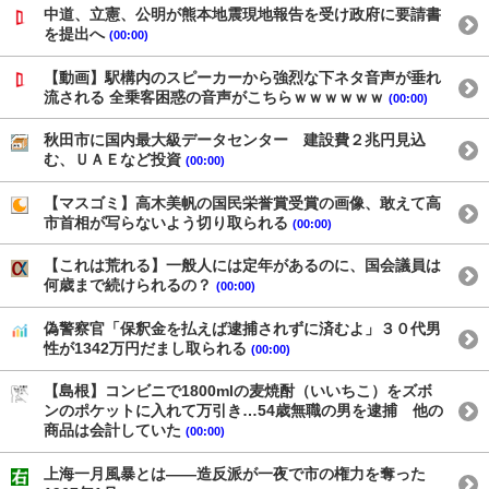
中道、立憲、公明が熊本地震現地報告を受け政府に要請書
を提出へ
(00:00)
【動画】駅構内のスピーカーから強烈な下ネタ音声が垂れ
流される 全乗客困惑の音声がこちらｗｗｗｗｗｗ
(00:00)
秋田市に国内最大級データセンター 建設費２兆円見込
む、ＵＡＥなど投資
(00:00)
【マスゴミ】高木美帆の国民栄誉賞受賞の画像、敢えて高
市首相が写らないよう切り取られる
(00:00)
【これは荒れる】一般人には定年があるのに、国会議員は
何歳まで続けられるの？
(00:00)
偽警察官「保釈金を払えば逮捕されずに済むよ」３０代男
性が1342万円だまし取られる
(00:00)
【島根】コンビニで1800mlの麦焼酎（いいちこ）をズボ
ンのポケットに入れて万引き…54歳無職の男を逮捕 他の
商品は会計していた
(00:00)
上海一月風暴とは——造反派が一夜で市の権力を奪った