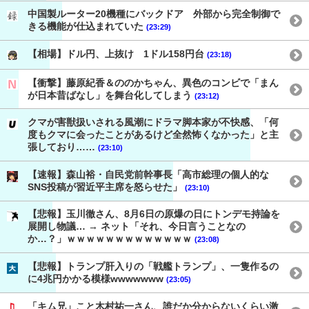
中国製ルーター20機種にバックドア 外部から完全制御で
きる機能が仕込まれていた
(23:29)
【相場】ドル円、上抜け 1ドル158円台
(23:18)
【衝撃】藤原紀香＆ののかちゃん、異色のコンビで「まん
が日本昔ばなし」を舞台化してしまう
(23:12)
クマが害獣扱いされる風潮にドラマ脚本家が不快感、「何
度もクマに会ったことがあるけど全然怖くなかった」と主
張しており……
(23:10)
【速報】森山裕・自民党前幹事長「高市総理の個人的な
SNS投稿が習近平主席を怒らせた」
(23:10)
【悲報】玉川徹さん、8月6日の原爆の日にトンデモ持論を
展開し物議… → ネット「それ、今日言うことなの
か…？」ｗｗｗｗｗｗｗｗｗｗｗｗｗ
(23:08)
【悲報】トランプ肝入りの「戦艦トランプ」、一隻作るの
に4兆円かかる模様wwwwwww
(23:05)
「キム兄」こと木村祐一さん、誰だか分からないくらい激