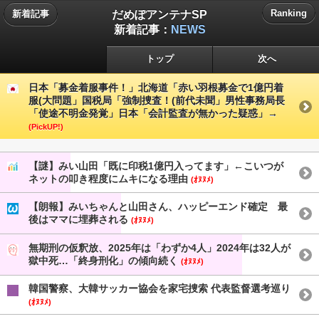
だめぽアンテナSP
Ranking
新着記事
新着記事：
NEWS
トップ
次へ
日本「募金着服事件！」北海道「赤い羽根募金で1億円着
服(大問題」国税局「強制捜査！(前代未聞」男性事務局長
「使途不明金発覚」日本「会計監査が無かった疑惑」→
(PickUP!)
【謎】みい山田「既に印税1億円入ってます」←こいつが
ネットの叩き程度にムキになる理由
(ｵﾇﾇﾒ)
【朗報】みいちゃんと山田さん、ハッピーエンド確定 最
後はママに埋葬される
(ｵﾇﾇﾒ)
無期刑の仮釈放、2025年は「わずか4人」2024年は32人が
獄中死…「終身刑化」の傾向続く
(ｵﾇﾇﾒ)
韓国警察、大韓サッカー協会を家宅捜索 代表監督選考巡り
(ｵﾇﾇﾒ)