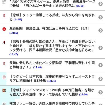
”サ終” 相次ぐスマホゲーム、倒産も急増 過去最多ペース
で推移 「当たれば一攫千金」過去の時代に
(15:00)
【悲報】タトゥー擁護してる反社、味方から背中を刺され
る
(14:59)
産経新聞 佐渡金山、韓国は反日を持ち込むな ［8/9］
(14:55)
【悲報】長崎の語り部の爺さん、学生に「原爆を持たない
と負ける」「核を持たず日本を守れますか」と言われショ
ック受ける…西日本新聞社説「愚かな核抑止論を許さぬ」
(14:47)
長崎に乗り込んで来たパヨク活動家「平和憲法守れ！中国
と和解せよ！」
(14:40)
【ラグビー】日本代表、歴史的初勝利ならず…オーストラ
リアに逆転負け ８戦全敗
(14:31)
【悲報】シャインマスカット200房（40万円相当）を畑か
ら盗んだ男を逮捕 ネットで販売していた模様
(14:30)
韓国サッカー協会、外国人審判を性接待で買収していた事