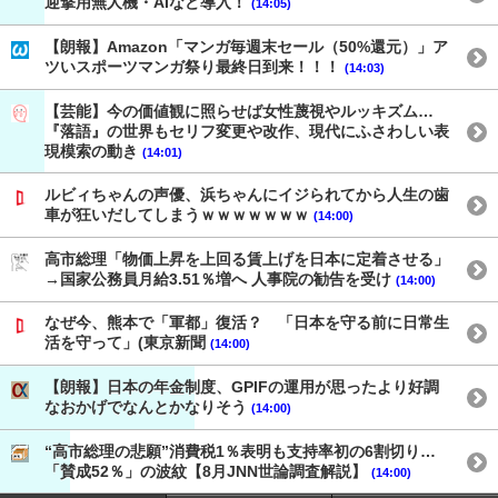
迎撃用無人機・AIなど導入！
(14:05)
【朗報】Amazon「マンガ毎週末セール（50%還元）」ア
ツいスポーツマンガ祭り最終日到来！！！
(14:03)
【芸能】今の価値観に照らせば女性蔑視やルッキズム…
『落語』の世界もセリフ変更や改作、現代にふさわしい表
現模索の動き
(14:01)
ルビィちゃんの声優、浜ちゃんにイジられてから人生の歯
車が狂いだしてしまうｗｗｗｗｗｗｗ
(14:00)
高市総理「物価上昇を上回る賃上げを日本に定着させる」
→国家公務員月給3.51％増へ 人事院の勧告を受け
(14:00)
なぜ今、熊本で「軍都」復活？ 「日本を守る前に日常生
活を守って」(東京新聞
(14:00)
【朗報】日本の年金制度、GPIFの運用が思ったより好調
なおかげでなんとかなりそう
(14:00)
“高市総理の悲願”消費税1％表明も支持率初の6割切り…
「賛成52％」の波紋【8月JNN世論調査解説】
(14:00)