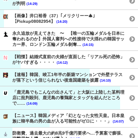
が判明
(14:29)
【画像】井口裕香（37）｢メリクリーー🎄｣
【Pickup08082954】
(14:20)
永久追放が見えてきた 〜 【唯一の五輪メダルを日本に
奪われるのか】外国人審判への性接待で大揺れの韓国サッ
カー界、ロンドン五輪メダル剝奪…
(14:15)
【戦慄】結婚式直前の夫婦が直面した「リアル死の恐怖」
がヤバすぎる・・・・
(14:12)
【速報】韓国、竣工1年半の新築マンションで外壁テラス
が落下という信じられない後進国建築を披露
(14:10)
「鹿児島でもこんなの出さんて」と大阪に上陸した某料理
店に批判殺到、鹿児島の養鶏家とタッグを組んだところ
で……
(14:09)
【ニュース】韓国メディア「幻となった女性天皇。日本皇
族に韓半島の男の血が入る可能性がゼロに・・・」
(14:07)
防衛費、過去最大の約8兆9千億円要求へ…予算案で膨張、