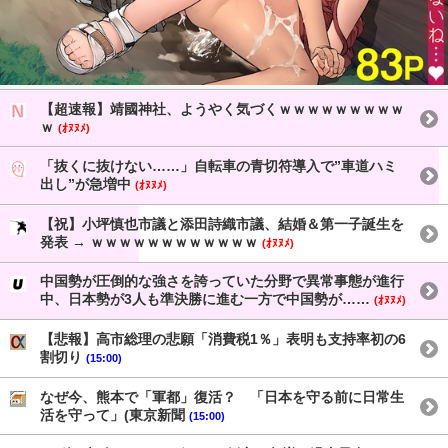
【超速報】靖國神社、ようやく気づくｗｗｗｗｗｗｗｗｗ
ｗ
(ｵﾇﾇﾒ)
「抜くに抜けない……」自転車の青切符導入で”車道ハミ
出し”が急増中
(ｵﾇﾇﾒ)
【祝】小坪慎也市議と添田詩織市議、結婚＆第一子誕生を
発表 → ｗｗｗｗｗｗｗｗｗｗｗｗ
(ｵﾇﾇﾒ)
中国勢が圧倒的な強さを誇っていた分野で異常事態が進行
中、日本勢が3人も準決勝に進む一方で中国勢が……
(ｵﾇﾇﾒ)
【悲報】高市総理の悲願「消費税1％」表明も支持率初の6
割切り
(15:00)
なぜ今、熊本で「軍都」復活？ 「日本を守る前に日常生
活を守って」(東京新聞
(15:00)