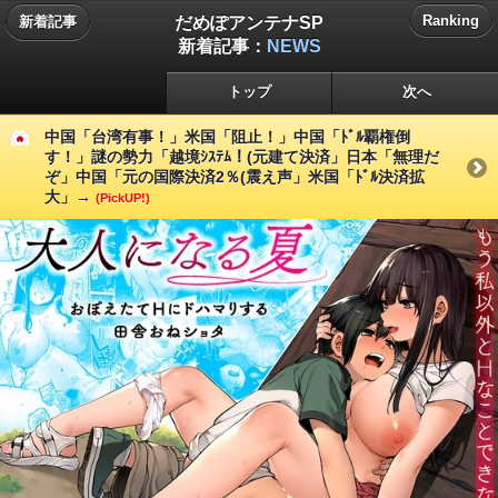
だめぽアンテナSP
Ranking
新着記事
新着記事：
NEWS
トップ
次へ
中国「台湾有事！」米国「阻止！」中国「ﾄﾞﾙ覇権倒
す！」謎の勢力「越境ｼｽﾃﾑ！(元建て決済」日本「無理だ
ぞ」中国「元の国際決済2％(震え声」米国「ﾄﾞﾙ決済拡
大」→
(PickUP!)