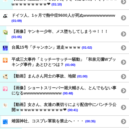
wｗｗｗｗｗｗｗｗ❤
(01:10)
ドイツ人、1ヶ月で熱中症9600人が死ぬwwwwwwwwww
(01:09)
【画像】ヤンキー少年、メス堕ちしてしまう⇒！！！
(01:05)
台風15号「チャンホン」迷走ｗｗｗｗ
(01:02)
平成三大事件「ミッチーサッチー騒動」「和泉元彌Wブッ
キング事件」あとひとつは？
(01:00)
【動画】まんさん同士の事故、地獄
(01:00)
【画像】ショートスリーバー堀大輔さん、とんでもない事
になるwwwwwwwwwwww
(00:48)
【動画】女さん、友達の裏切りにより配信中にパンチラ公
開ｗｗｗwｗｗｗｗｗｗｗｗ❤
(00:41)
靖国神社、コスプレ軍装を禁止へ・・・
(00:35)