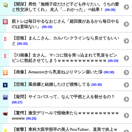
【闇深】男性「無精子症だけど子ども作りたい。うちの妻
と性交渉してくれ」 友人「…わかった」⇒結果！
(00:35)
筋トレは毎日やるなおじさん「超回復があるから毎日やる
のは意味ない」
(00:34)
【悲報】まんこさん、カルバンクラインなら見せてもいい
と
(00:33)
【ｼｺ画像】女さん、マ○コに指を突っ込まれて乳首をビン
ビンに勃起させてしまうｗｗｗｗｗｗｗｗｗｗｗｗ
(00:33)
【画像】Amazonから乳首ねぶりマシン届いた😘
(00:30)
【悲報】風俗嬢と結婚したけど後悔してる
(00:30)
【疑問】サイコパスって、なんで平然と人を殺せるの？
(00:27)
【驚愕】激安デリヘルで怪物来たらｗｗｗｗｗｗｗｗｗｗ
wwww
(00:25)
【衝撃】東科大医学部卒の美人YouTuber、直美で炎上ｗ