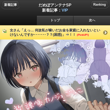
だめぽアンテナSP
Ranking
新着記事
新着記事：
VIP
トップ
次へ
女さん「えっ… 何故私が稼いだお金を家庭に入れないとい
けないんですか･･･････？？(困惑)」⇒！！
(PickUP!)