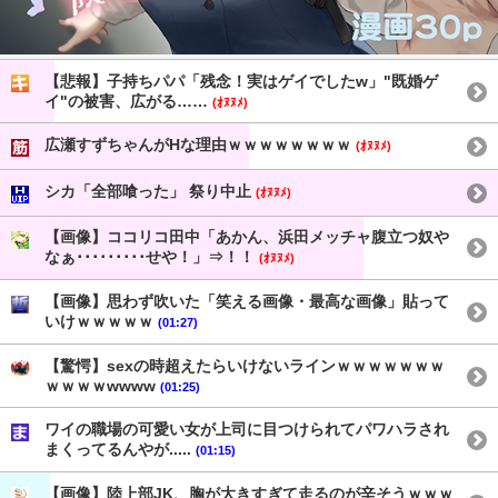
【悲報】子持ちパパ「残念！実はゲイでしたw」"既婚ゲ
イ"の被害、広がる……
(ｵﾇﾇﾒ)
広瀬すずちゃんがHな理由ｗｗｗｗｗｗｗｗ
(ｵﾇﾇﾒ)
シカ「全部喰った」 祭り中止
(ｵﾇﾇﾒ)
【画像】ココリコ田中「あかん、浜田メッチャ腹立つ奴や
なぁ･････････せや！」⇒！！
(ｵﾇﾇﾒ)
【画像】思わず吹いた「笑える画像・最高な画像」貼って
いけｗｗｗｗｗ
(01:27)
【驚愕】sexの時超えたらいけないラインｗｗｗｗｗｗｗ
ｗｗｗｗwwww
(01:25)
ワイの職場の可愛い女が上司に目つけられてパワハラされ
まくってるんやが.....
(01:15)
【画像】陸上部JK、胸が大きすぎて走るのが辛そうｗｗｗ