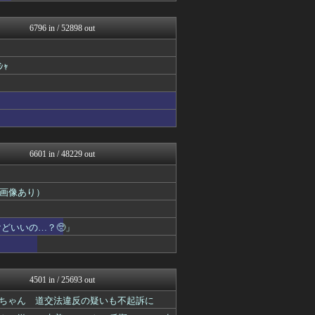
easterEgg
バズッター速報
6796 in / 52898 out
キニ速
ラビット速報
NEWSぽけまとめーる
ｬ
まとめCUP
ゴールデンタイムズ
りぷらい速報
BIPブログ
VIPPER速報
ぶる速-VIP
なんJミュージアム
6601 in / 48229 out
コノユビニュース｜みんなの...
不思議.net - 5ch...
まにゅそく 2chまとめニ...
画像あり）
いたしん！
Zチャンネル＠VIP
キニ速
どいいの…？🥺」
ヒロイモノ中毒
哲学ニュースnwk
ネラーボイス
【2ch】ニュー速クオリテ...
4501 in / 25693 out
ガールズVIPまとめ
ガールズVIPまとめ
ロちゃん 道交法違反の疑いも不起訴に
ガールズVIPまとめ