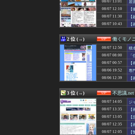
08/07 13:01
居
08/07 13:33
【ｼｺ画像】エ口
08/07 13:33
うつ病経験者の
08/07 12:10
【
08/07 13:31
【悲報】キンコ
08/07 11:30
【
08/07 13:27
ニコニコ出身者が
08/07 10:43
08/07 13:25
【悲報】ちんぽに
【
08/07 13:20
【緊急】明日「銀だ
08/07 13:16
パワプロクンポケ
2 位 (→)
働くモノニ
08/07 13:15
同僚の美人に土下
08/07 13:11
【画像】磯山さや
08/07 12:50
積
08/07 13:09
三児のパパ『父
08/07 08:00
「
08/07 13:09
【画像あり】ギャ
08/07 13:09
【大阪】建設会社の
08/07 00:57
【
08/07 13:05
【悲報】女性イ
08/06 19:52
専
08/07 13:03
【画像】令和のJ
08/06 12:39
【
08/07 13:03
【悲報】マチア
08/07 13:01
居酒屋「6人で長
08/07 13:00
【悲報】吉岡里帆
3 位 (→)
不思議.net
08/07 12:50
積水ハウス「地面
08/07 12:41
【画像】日本のO
08/07 14:05
ジ
08/07 12:40
【画像】小倉ゆ
08/07 13:35
【
08/07 12:35
【画像あり】大食
08/07 12:34
08/07 13:05
【画像】モーグル
【
08/07 12:33
FC2ハメ撮り女
08/07 12:35
【
08/07 12:33
【ｼｺ画像】ドス
08/07 12:05
【
08/07 12:30
【速報】れいわ