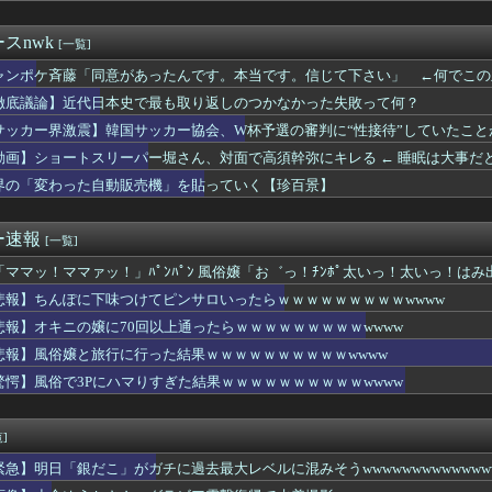
リコンアイドル。これ開いたやつはロリコン確定 ｗｗｗｗ
、Ｗ杯アジア予選で外国人審判員に性的接待か…韓国放送局が独占報...
スnwk
[一覧]
やタブレットなどを使いこなせない人も居るという話・・・
けど復活してほしい店
ャンポケ斉藤「同意があったんです。本当です。信じて下さい」 ←何でこの
ラマのレ●プシーン、リアルすぎて今見ると完全にアウト
徹底議論】近代日本史で最も取り返しのつかなかった失敗って何？
室外機、限界突破ｗｗｗｗｗｗｗ （※画像あり）
サッカー界激震】韓国サッカー協会、W杯予選の審判に“性接待”していたこ
苗、殺されることに怯え始める
イク画像を投稿するも見た目が汚らしいとネットの女性たちから批判...
動画】ショートスリーパー堀さん、対面で高須幹弥にキレる ← 睡眠は大事だ
グ竹山、目の前で嫁を寝取られてて草wwwww
界の「変わった自動販売機」を貼っていく【珍百景】
当屋さん「申し訳ないが消費税1%になったらその分商品代を値上げ...
ぎるペアルック、発見されるｗｗｗwｗｗｗｗｗｗｗｗｗ
ラ、流行る！！！！！⇒ｗｗ
ー速報
[一覧]
85センチ・木村沙織、息子に「高い高い」求められ衝撃展開激白 ...
「ママッ！ママァッ！」ﾊﾟﾝﾊﾟﾝ 風俗嬢「お゛っ！ﾁﾝﾎﾟ太いっ！太いっ！はみ
のレビューで画像有りのフィルタ使うと素人のおっぱい見放題ｗｗｗ...
「修学旅行は無料化するべき。体験格差を放置するのか」←これ
悲報】ちんぽに下味つけてピンサロいったらｗｗｗｗｗｗｗｗｗwwww
Pにハマりすぎた結果ｗｗｗｗｗｗｗｗｗｗwwww
悲報】オキニの嬢に70回以上通ったらｗｗｗｗｗｗｗｗｗwwww
修学旅行は無料化するべき。体験格差を放置するのか」←これｗｗｗ...
高い系女子落として顔採用しまくったらこうなるwww
悲報】風俗嬢と旅行に行った結果ｗｗｗｗｗｗｗｗｗｗwwww
メン屋でにんにくを注文した人、真っ青なにんにくを出される
驚愕】風俗で3Pにハマりすぎた結果ｗｗｗｗｗｗｗｗｗｗwwww
ドル、腋スジが大変なことになってるwwww
志さん、大勢の若いファンに囲まれてご満悦・・・
カー協会、ワールドカップ予選などで外国人審判への性的接待疑惑が...
]
てしない父親にブチギレ！声の限り叫ぶ！！→ｗｗｗｗ
緊急】明日「銀だこ」がガチに過去最大レベルに混みそうwwwwwwwwwwwwwww
の中から「真ん中の日焼け」を選ぶやつはロリwwwwww
機に『水銀』を持ち込めない理由がこれ【→】