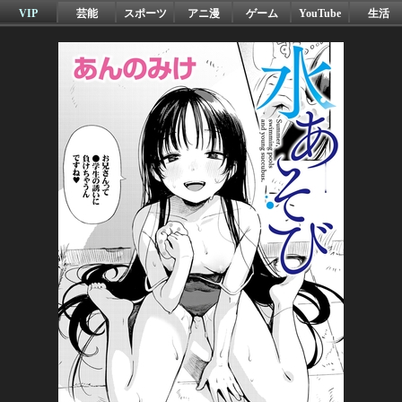
VIP
芸能
スポーツ
アニ漫
ゲーム
YouTube
生活