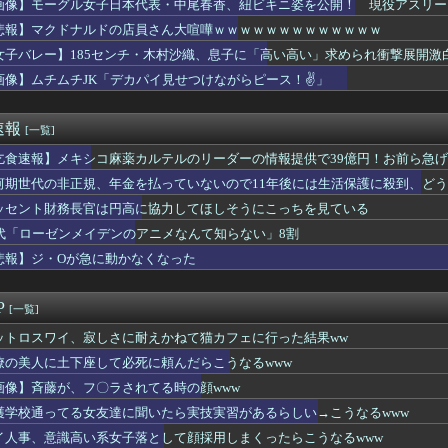
画像】モーグル女子日本代表・中尾春香、紐ビキニ姿を公開！ 現役アスリート
やタブレットなどを使いこなせない人も居るという話・・・
ラノ五輪出場
悲報】マクドナルドの店員さん大喧嘩ｗｗｗｗｗｗｗｗｗｗｗｗｗ
マ、息子との入浴中の画像が流出した結果・・・
大生「え～！？ 私と付き合いたい？ 私脱いだらこんなんだけどい...
女子バレー】185センチ・木村沙織、息子に「高い高い」求められ衝撃展開激
プリキュアさん、前作から売上を10億円も落としてしまう
ゃないよみたいな」
画像】ムチムチJK「デカパイ見せつけながらピース！✌」
同じだと言われた。
の子、ブラジャーしないとこうなる････』⇒！！！
ナルドの店員さん大喧嘩ｗｗｗｗｗｗｗｗｗｗｗｗｗ
速報
[一覧]
のYouTubeがあたシコ過ぎるｗ
ポケ斉藤さんを貶めた女は気色悪いとか言ってる癖にフ●ラするとか...
乞食速報】メキシコ麻薬カルテルのリーダーの情報提供で39億円！お前ら急
日カップラーメンや袋ラーメン食べてたワイ『ある事実』に気付くｗ...
河期世代の非正規、年金を払っていないので11年後には生活保護に殺到、ど
花キララさん、専門家からあまりにも非情な一言を告げられる
ッセント財務長官は円高に協力してほしそうにこっちを見ている
ある
旅行に行った結果ｗｗｗｗｗｗｗｗｗｗwwww
0代「ローゼンメイデンのアニメなんて知らない」8割
学生のなりたい職業ランキング、ガチで終わる
悲報】ジ・Oが急に動かなくなった
ん、8回3失点wwwwwwwwwwwwwwwwwwww
イ、デブ禁止のマッチングアプリを思いつくｗｗｗｗｗ
る女友達に聞いたら実技実習があるらしい→こうなるwww
P
[一覧]
ん、お○ぱいがデカ過ぎて下着がパツパツになってしまうｗｗｗｗｗ...
が飛び散る灼熱の「マンガ毎週末セール（50%還元）」を開催！
ットロスワイ、寂しさに耐えかねて猫カフェに行った結果ww
ャゲの新キャラ、おっぱいの揺れがエグすぎてまうwwwwwwww...
僚の美人に土下座して必死に頼んだらこうなるwww
んターミナルを広くして徒歩で行けるようにします」→搭乗口まで1...
画像】斉藤が、フ〇ラされてる時の顔www
な格好の女の子、カードが拾えなくて詰むｗｗｗｗｗｗｗ
女「これが私の今月の家計簿です。これのどこが“いい思い”してる...
護学校通ってる女友達に聞いたら実技実習があるらしい→こうなるwww
稲田顔」というのは本当にあるのでしょうか？
イ人事、意識高い系女子落として顔採用しまくったらこうなるwww
北海道さん、とんでもないマシュマロ女子をキャスターに起用ｗ