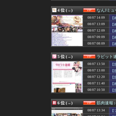
08/07 12:26
職場の人妻と不
08/07 12:25
【悲報】オキニの
4 位 (→)
なんJミュ
08/07 12:22
ラブコメ漫画で
08/07 12:20
【悲報】ディズニ
08/07 14:09
【
08/07 12:18
【衝撃】隣家の室
08/07 13:09
【
08/07 12:14
【画像】斉藤が、
08/07 12:09
08/07 12:12
エンジニアと絵
【
08/07 12:12
カップラーメン
08/07 09:09
【
08/07 12:11
【画像】JK3人
08/07 08:09
【
08/07 12:10
【衝撃動画】令和
08/07 12:09
【画像】チー牛が
08/07 12:09
【画像】可愛すぎ
5 位 (→)
ラビット
08/07 12:09
【愛知県警】ス
08/07 12:05
【警告】国税庁「
08/07 13:50
【
08/07 12:03
【動画】美少女4
08/07 13:00
【
08/07 12:03
【画像】「すんげえ
08/07 12:20
08/07 12:03
【朗報】檜山沙耶
【
08/07 12:01
【動画】福岡の電
08/07 11:40
【
08/07 12:01
【朗報】Amazo
08/07 10:50
【
08/07 12:00
【徹底議論】近
08/07 12:00
霊感あるとか言
08/07 12:00
【画像】台風15
6 位 (→)
筋肉速報
08/07 11:57
結婚式の作法、
08/07 11:56
れいわ信者「“れ
08/07 13:34
【
08/07 11:47
もう横浜拘置所