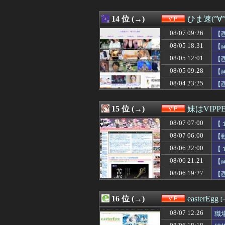
08/07 08:39
【画像あり】モ
08/07 08:38
【悲報】有吉弘
08/07 08:34
14 位 (→)
【悲報】新日本
ひま速(°∀
08/07 08:33
【ｼｺ画像】挿
08/07 09:26
【
08/07 08:25
【驚愕】実姉と生
08/07 08:20
08/05 18:31
【画像】イオン
【
08/07 08:18
【悲報】大卒公務
08/05 12:01
【
08/07 08:15
大学のボッチ女に
08/05 09:28
【
08/07 08:10
【悲報】Goog
08/07 08:09
「週刊少年ジャン
08/04 23:25
【
08/07 08:09
【画像】日テレ
08/07 08:09
【画像】JKのス
15 位 (→)
妹はVIPP
08/07 07:00
【
08/07 06:00
【
08/06 22:00
【
08/06 21:21
【
08/06 19:27
【
16 位 (→)
easterEgg
[
08/07 12:26
職