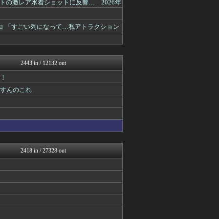
の激レア水着ショットに反響… 2026年
スコールちゃんねる｜２ちゃ...
BIPブログ
ラビット速報
白 「すごい列になって…私アトラクション
ゴールデンタイムズ
ガールズVIPまとめ
不思議.net - 5ch...
筋肉速報
2443 in / 12132 out
いたしん！
キニ速
げ！
おうまがタイムズ
うすんのこれ
VIPPER速報
ガールズVIPまとめ
バズッター速報
ぶる速-VIP
ガールズVIPまとめ
NEWSぽけまとめーる
まとめCUP
2418 in / 27328 out
えっ!?またここのサイト?
ゴールデンタイムズ
BIPブログ
コノユビニュース｜みんなの...
うしみつ-5chまとめ-
不思議.net - 5ch...
ガールズVIPまとめ
Zチャンネル＠VIP