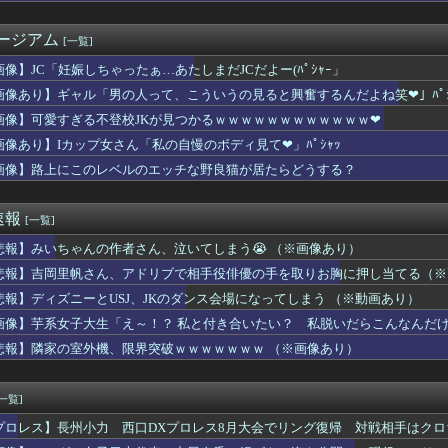
倫をして、ついに、、、
嬢に70回以上通ったらｗｗｗｗｗｗｗｗｗwwww
ージアム
[一覧]
応援してたヒロインが負けた時の悲しさは異常
ーとUSJ、JKのダンス会場になってしまう （※動画あり）
画像】JC「妊娠しちゃったぁ…あたしまだJCだよー(ﾊﾟｼｬｰ」
外機、限界突破してきた結果ｗｗｗｗｗ(※画像あり)
画像あり】ギャル「男の人って、こういうの見ると興奮するんだよね笑❤」ﾊﾟｼ
フ〇ラされてる時の顔www
師界隈のAIへの価値観の違いはなぜ生まれるのか
画像】可愛すぎる不登校JKが見つかるｗｗｗｗｗｗｗｗｗｗｗｗ❤
の替え玉ってないの？
画像あり】Iカップ女さん「私の自慢のボディ見て❤」ﾊﾟｼｬｯ
組、強風に煽られ「生尻」が丸出しに・・・
画像】路上にこのレベルのエッチな野良猫が居たらどうする？
のJS、レベチｗｗｗｗｗｗｗｗｗｗｗｗｗｗｗｗｗｗｗｗｗｗｗｗ...
好きなコンテンツ一覧wwwwwwwwwww
る不登校JKが見つかるｗｗｗｗｗｗｗｗｗｗｗｗ❤
速報
[一覧]
マートフォン約9億円分を窃盗か ベトナム国籍の男を逮捕
ごめん、君らがちゃんと納税してくれないとこうなっちゃうけどどう...
悲報】みいちゃんの作者さん、泣いてしまう😭 （※画像あり）
人組の20年後の姿がヤバいwwwwww
悲報】吉岡里帆さん、アドリブで相手役俳優の手を取りお胸に押し当てる（※
」143センチ Iカップ 38kgのアイドル塩望ももこが話題...
に代わる新しい弱者男性の姫が発見される///
悲報】ディズニーとUSJ、JKのダンス会場になってしまう （※動画あり）
車、複数の駅で「チンポッ❤」というアナウンスが流れ大騒ぎwww...
画像】芋系女子大生「え～！？ 私と付き合いたい？ 私脱いだらこんなんだけ
n、汗が飛び散る灼熱の「マンガ毎週末セール（50%還元）」を...
悲報】隣家の室外機、限界突破ｗｗｗｗｗｗｗ （※画像あり）
代日本史で最も取り返しのつかなかった失敗って何？
ってる奴ってただのホラ吹きじゃねーの？
号「チャンホン」発生 トリプル台風に…
[一覧]
注意点など
いわ信者”や“れいわ知能”といった表現は差別的。放送禁止用語に...
プロレス】長州小力 西口DXプロレス8月大会でリング復帰 対戦相手はク
には行きたくない