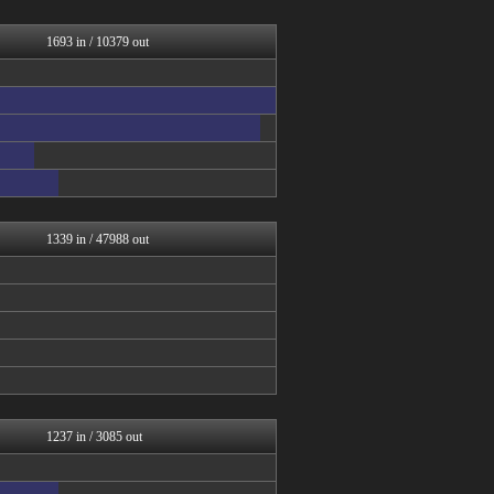
うしみつ-5chまとめ-
VIPPER速報
筋肉速報
1693 in / 10379 out
えっ!?またここのサイト?
バズッター速報
ラビット速報
NEWSぽけまとめーる
まとめCUP
スコールちゃんねる｜２ちゃ...
コノユビニュース｜みんなの...
ぶる速-VIP
うしみつ-5chまとめ-
1339 in / 47988 out
1237 in / 3085 out