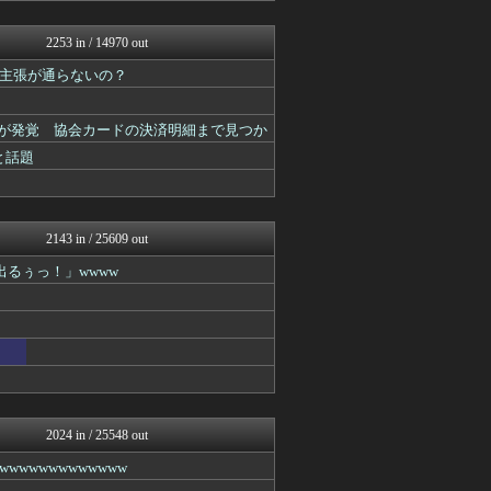
いたしん！
あらまめ2ch
2253 in / 14970 out
【2ch】ニュー速クオリテ...
主張が通らないの？
ガールズVIPまとめ
もみあげチャ～シュ～
ラビット速報
とが発覚 協会カードの決済明細まで見つか
VIPPER速報
キニ速
と話題
BIPブログ
ゴールデンタイムズ
うしみつ-5chまとめ-
不思議.net - 5ch...
2143 in / 25609 out
筋肉速報
出るぅっ！」wwww
いたしん！
あらまめ2ch
バズッター速報
NEWSぽけまとめーる
まとめCUP
ゴールデンタイムズ
BIPブログ
スコールちゃんねる｜２ちゃ...
コノユビニュース｜みんなの...
2024 in / 25548 out
うしみつ-5chまとめ-
wwwwwwwwwww
ぶる速-VIP
まにゅそく 2chまとめニ...