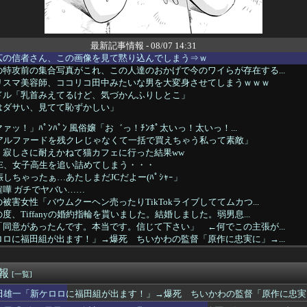
最新記事情報 - 08/07 14:31
広の信者さん、この画像を見て黙り込んでしまう⇒ｗ
特攻前の集合写真がこれ、この人達のおかげで今のワイらが存在する...
リスマ美容師、ココリコ田中みたいな男を大変身させてしまうｗｗｗ
ドル「乳首みえてるけど、気づかんふりしとこ」
はダサい、見てて恥ずかしい」
ッ！」ﾊﾟﾝﾊﾟﾝ 風俗嬢「お゛っ！ﾁﾝﾎﾟ太いっ！太いっ！...
でアルファードを残クレじゃなくて一括で買えちゃう私って素敵」
、寂しさに耐えかねて猫カフェに行った結果ww
neSE、女子高生を追い詰めてしまう・・・
しちゃったぁ…あたしまだJCだよー(ﾊﾟｼｬｰ」
嘩 ガチでヤバい……
被害女性「バウムクーヘン売ったりTikTokライブしててムカつ...
、Tiffanyの婚約指輪を貰いました。結婚しました。弱男息...
同意があったんです。本当です。信じて下さい」 ←何でこの主張が...
ロに福田組が出ます！」→爆死 ちいかわの監督「原作に忠実に」→...
んの作者さん、泣いてしまう😭 （※画像あり）
(31)のベッドシーン、エロすぎるwwwwwww
速報
最新話、ヤバすぎる
[一覧]
ット女さん、寿司屋で満喫してしまうｗｗｗｗｗｗｗｗｗｗ
田雄一「新ケロロに福田組が出ます！」→爆死 ちいかわの監督「原作に忠実
小力 西口DXプロレス8月大会でリング復帰 対戦相手はクロちゃ...