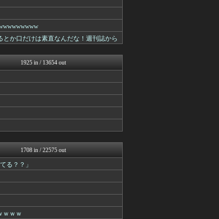
哲学ニュースnwk
ネラーボイス
ラビット速報
wwwwwww
キニ速
るとか口だけは素直なんだな！週刊誌から
VIPPER速報
スコールちゃんねる｜２ちゃ...
ゴールデンタイムズ
1925 in / 13654 out
うしみつ-5chまとめ-
筋肉速報
えっ!?またここのサイト?
おうまがタイムズ
あらまめ2ch
ひま速(°∀°) -暇つぶ...
バズッター速報
キニ速
NEWSぽけまとめーる
まとめCUP
1708 in / 22575 out
スコールちゃんねる｜２ちゃ...
してる？？」
ラビット速報
なんJミュージアム
コノユビニュース｜みんなの...
VIPPER速報
【2ch】ニュー速クオリテ...
スコールちゃんねる｜２ちゃ...
ｗｗｗｗ