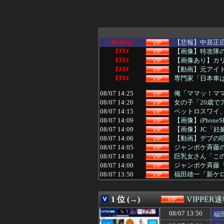
PickUp!
【悲報】中居正
ｵﾇﾇﾒ
【画像】特攻隊の
ｵﾇﾇﾒ
【画像あり】カ
ｵﾇﾇﾒ
【動画】元アイ
ｵﾇﾇﾒ
専門家「日本車
08/07 14:25
俺「ママッ！ママァ
08/07 14:20
女の子「20歳
08/07 14:15
ペットロスワイ
08/07 14:09
【画像】iPho
08/07 14:09
【画像】JC「妊娠
08/07 14:06
【動画】デブの喧
08/07 14:05
ジャンポケ斉藤の
08/07 14:03
巨乳女さん「この度
08/07 14:00
ジャンポケ斉藤「
08/07 13:50
福田雄一「新ケロ
08/07 13:50
【悲報】みいちゃ
08/07 13:41
【朗報】山田涼介
1 位 (→)
VIPPER
08/07 13:39
ぐらんぶる原作
08/07 13:35
【画像】爆胸ニ
08/07 13:50
福
08/07 13:34
【プロレス】長州