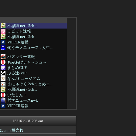
不思議.net - 5ch...
ラビット速報
不思議.net - 5ch...
VIPPER速報
働くモノニュース : 人生...
バズッター速報
もみあげチャ～シュ～
まとめCUP
ぶる速-VIP
なんJミュージアム
まにゅそく 2chまとめニ...
不思議.net - 5ch...
いたしん！
哲学ニュースnwk
VIPPER速報
ラビット速報
BIPブログ
16316 in / 81206 out
ゴールデンタイムズ
不思議.net - 5ch...
に」→爆売れ
筋肉速報