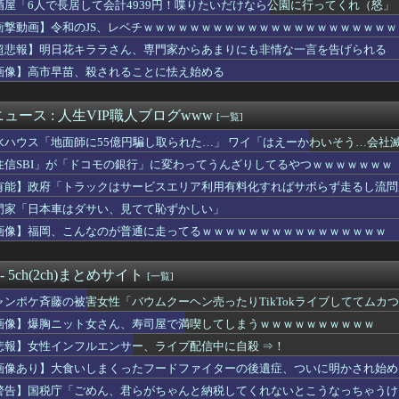
酒屋「6人で長居して会計4939円！喋りたいだけなら公園に行ってくれ（怒」
い陽キャ女さん、自らのムホホなお乳を見せびらかしてしまうｗｗｗ...
約9割が「運動習慣がない」 どんな運動すればいいのさ？
衝撃動画】令和のJS、レベチｗｗｗｗｗｗｗｗｗｗｗｗｗｗｗｗｗｗｗｗｗ
ン西野亮廣、熊本支援炊き出し「カレー」で炎上するｗｗｗ
超悲報】明日花キララさん、専門家からあまりにも非情な一言を告げられる
豪華すぎると話題に なんでyoutubeに負けたのか・・・
下味つけてピンサロいったらｗｗｗｗｗｗｗｗｗwwww
画像】高市早苗、殺されることに怯え始める
こ」がガチに過去最大レベルに混みそうwwwwwwwwwwww...
ット×#スポニチ コラボグッズ発売決定！
ュース : 人生VIP職人ブログwww
[一覧]
座して必死に頼んだらこうなるwww
かのガチで柔らかそうなお乳wwwwwww
水ハウス「地面師に55億円騙し取られた…」 ワイ「はえーかわいそう…会社
さんな、動画編集で食っていこうと思うんだ』→結果
住信SBI」が「ドコモの銀行」に変わってうんざりしてるやつｗｗｗｗｗｗｗ
ル「男の人って、こういうの見ると興奮するんだよね笑❤」ﾊﾟｼｬ
従業員(79)、同僚(52)の言葉遣いが悪いという理由でクビ...
有能】政府「トラックはサービスエリア利用有料化すればサボらず走るし流問
ンフルエンサー、ライブ配信中に自殺 ⇒！
門家「日本車はダサい、見てて恥ずかしい」
Kさん、あまりにも発育が良すぎるwwwwwwww
画像】福岡、こんなのが普通に走ってるｗｗｗｗｗｗｗｗｗｗｗｗｗｗｗｗ
プで会う約束してた相手にこの返信送ったらブロックされたんやが
居して会計4939円！喋りたいだけなら公園に行ってくれ（怒」
さん、アドリブで相手役俳優の手を取りお胸に押し当てる（※画像あ...
 - 5ch(2ch)まとめサイト
[一覧]
師に55億円騙し取られた…」 ワイ「はえーかわいそう…会社滅茶...
L、やはりシコすぎることが判明wwww
ャンポケ斉藤の被害女性「バウムクーヘン売ったりTikTokライブしててムカ
うかさん、グラビア電撃復帰で水着撮影ｗｗｗｗｗｗ
画像】爆胸ニット女さん、寿司屋で満喫してしまうｗｗｗｗｗｗｗｗｗｗ
いしまくったフードファイターの後遺症、ついに明かされ始める･･...
女子日本代表・中尾春香、紐ビキニ姿を公開！ 現役アスリートの激...
悲報】女性インフルエンサー、ライブ配信中に自殺 ⇒！
「パンツ脱ぎ〜」ワイ「(頼む！陰毛生えててくれ！)」
画像あり】大食いしまくったフードファイターの後遺症、ついに明かされ始める
ケベJKさん、何故か自らのパンツを見せつけてしまうｗｗｗｗｗｗ...
警告】国税庁「ごめん、君らがちゃんと納税してくれないとこうなっちゃうけ
新選組、新たな党名は「いのちの党」 略称は「いのち」