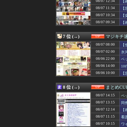
08/07 12:34
【
08/07 11:42
QRコード決済
ミ
08/07 11:34
【
08/07 11:41
【画像】美人マ
08/07 11:40
【画像】芋系女子
08/07 10:34
【
08/07 11:39
【悲報】 名探偵
じ
08/07 09:34
【
08/07 11:39
宗教と推し活は
08/07 11:35
【警告】医師『女
08/07 11:34
【悲報】マクド
7 位 (→)
マジキチ
08/07 11:33
【画像】小池里奈
08/07 11:32
08/07 08:00
楽しんご「ジャン
【
08/07 11:31
【悲報】節約で毎
08/07 02:00
氷
08/07 11:30
【超悲報】明日
08/06 22:00
ベ
08/07 11:26
ジブリ映画ある
08/07 11:25
【悲報】風俗嬢と
08/06 14:00
1
08/07 11:19
【悲報】今の小
08/06 10:00
【
08/07 11:18
【朗報】山本由伸さ
08/07 11:18
【衝撃】天才ワ
08/07 11:15
看護学校通って
8 位 (→)
まとめCU
08/07 11:13
【ｼｺ動画】女さ
08/07 14:15
08/07 11:12
Amazon、汗
ペ
08/07 11:11
【画像】人気ソシ
08/07 13:15
同
08/07 11:09
羽田空港「どんど
08/07 12:14
【
08/07 11:09
【動画】エ♡チ
08/07 11:05
【画像】生活保護
08/07 11:15
看
08/07 11:04
「慶応顔」「早
08/07 10:15
ワ
08/07 11:03
【画像】NHK