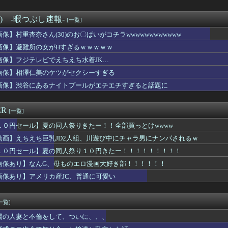
デルを目指す女子高生、６人の中で明らかにデカい人を発見ｗｗｗｗ
行さん、また匂わせポストｗｗｗｗｗｗｗｗｗｗｗｗｗｗｗｗｗ
プロレスのエース天山広吉がやせたかなしい姿になる
°) -暇つぶし速報-
[一覧]
入寸前の真面目女さん、お◯ぱいがエ口過ぎるｗｗｗｗｗｗｗｗｗｗｗ
画像】村重杏奈さん(30)のお〇ぱいがコチラwwwwwwwwwwww
でしてるときに「今日は大丈夫な日だから……ね？」とか言われww...
モール熊本、花と色紙と生茶が供えられる・・・
画像】避難所の女がHすぎるｗｗｗｗｗ
員40歳年収700万ワイ、咽び泣く・・・・
画像】フジテレビでえちえち水着JK…
話かけたらこうなるwww
画像】相澤仁美のケツがセクシーすぎる
leのエンジニア「AIで仕事がつまらなくなった」
プ」、初の100万部割れ 全盛期の1994年には653万部
画像】渋谷にあるナイトプールがエチエチすぎると話題に
女子アナさん、とんでもないグラビアを披露した結果・・・
カートの下に履いてる謎の黒いやつ⇒ｗｗ
ER
[一覧]
１０円セール】夏の同人祭りきたー！！全部買っとけwwww
動画】えちえち巨乳JD2人組、川遊び中にチャラ男にナンパされるｗ
１０円セール】夏の同人祭り１０円きたー！！！！！！！！！
画像あり】なんG、母ものエロ漫画大好き部！！！！！！
画像あり】アメリカ産JC、普通に可愛い
一覧]
場の人妻と不倫をして、ついに、、、