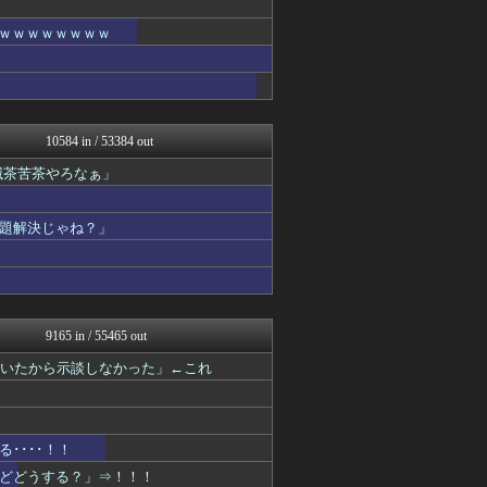
えっ!?またここのサイト?
いたしん！
ｗｗｗｗｗｗｗｗｗ
おうまがタイムズ
ぶる速-VIP
バズッター速報
キニ速
ゴールデンタイムズ
10584 in / 53384 out
まとめCUP
BIPブログ
滅茶苦茶やろなぁ」
ぶる速-VIP
なんJミュージアム
コノユビニュース｜みんなの...
題解決じゃね？」
不思議.net - 5ch...
いたしん！
Zチャンネル＠VIP
VIPPER速報
ラビット速報
9165 in / 55465 out
働くモノニュース : 人生...
BIPブログ
ついたから示談しなかった」←これ
キニ速
不思議.net - 5ch...
筋肉速報
いたしん！
････！！
えっ!?またここのサイト?
どどうする？」⇒！！！
【2ch】ニュー速クオリテ...