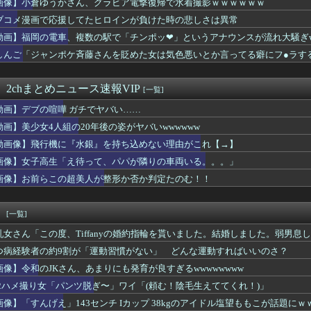
画像】小倉ゆうかさん、グラビア電撃復帰で水着撮影ｗｗｗｗｗｗ
】韓国サッカー協会、W杯予選の審判に“性接待”していたことが発...
ブコメ漫画で応援してたヒロインが負けた時の悲しさは異常
公式、こういうのでいいんだよ丼を作る
門家、高市を揶揄したAI画像を堂々と載せる （※画像あり）
動画】福岡の電車、複数の駅で「チンポッ❤」というアナウンスが流れ大騒ぎww
ベゾスさん（資産約43兆7700億円）の嫁がコチラｗｗｗｗｗ
しんご「ジャンポケ斉藤さんを貶めた女は気色悪いとか言ってる癖にフ●ラす
億円注文して………キャンセルっと！」←こいつの目的
もらってるだろ」
ー、新型マイコン「c100」を発売ｷﾀ━━━━(ﾟ∀ﾟ)━━...
ィービルダーの横川尚隆さん、最新の姿がヤバすぎる
 2chまとめニュース速報VIP
[一覧]
先の先輩おばさん（32）と深い関係になってしまった結果⇒ｗ
動画】デブの喧嘩 ガチでヤバい……
JK「デカパイ見せつけながらピース！✌」
よｗｗｗｗ」女友達｢ヤってもいいけど……」→勃起チ○ポを擦りつ...
動画】美少女4人組の20年後の姿がヤバいwwwwww
愛想尽かした」コメ余りに農家が悲鳴 売値は生産原価の半分以下に…
動画像】飛行機に『水銀』を持ち込めない理由がこれ【→】
居して会計4939円！喋りたいだけなら公園に行ってくれ（怒」
ん(30)のお〇ぱいがコチラwwwwwwwwwwww
画像】女子高生「え待って、パパが隣りの車両いる。。。」
専属でｸﾝﾆさせてもらってるｗｗｗｗｗｗｗｗｗｗwwww
画像】お前らこの超美人が整形か否か判定たのむ！！
び屋さん（28）、新店舗に4000万円クラファンした成功した結...
6人で長居して会計4939円！喋りたいだけなら公園に行ってくれ...
扱いしてた女、母親の友達の娘だったww
！
[一覧]
豪華すぎると話題に なんでyoutubeに負けたのか・・・
乳女さん「この度、Tiffanyの婚約指輪を貰いました。結婚しました。弱男息
わざ大学を卒業したのに新卒でタクシー運転手になる女性ってどう思...
ップ女さん「私の自慢のボディ見て❤」ﾊﾟｼｬｯ
つ病経験者の約9割が「運動習慣がない」 どんな運動すればいいのさ？
大会1位の中学生、サッカー部でゴールキーパーｗｗｗ
画像】令和のJKさん、あまりにも発育が良すぎるwwwwwwww
のドラマのレ◯プシーン、今見るとアウトすぎる・・・
C2ハメ撮り女「パンツ脱ぎ〜」ワイ「(頼む！陰毛生えててくれ！)」
ー、新型マイコン「c100」を発売ｷﾀ━━━━(ﾟ∀ﾟ)━━...
政は世界最悪」
画像】「すんげえ」143センチ Iカップ 38kgのアイドル塩望ももこが話題にｗ