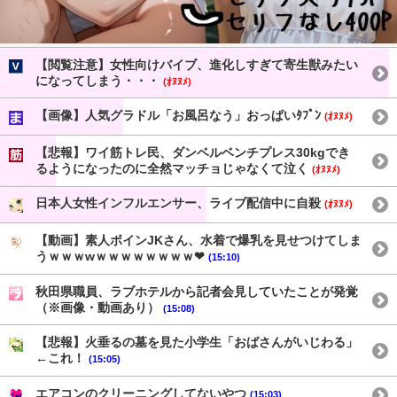
【閲覧注意】女性向けバイブ、進化しすぎて寄生獣みたい
になってしまう・・・
(ｵﾇﾇﾒ)
【画像】人気グラドル「お風呂なう」おっぱいﾀﾌﾟﾝ
(ｵﾇﾇﾒ)
【悲報】ワイ筋トレ民、ダンベルベンチプレス30kgでき
るようになったのに全然マッチョじゃなくて泣く
(ｵﾇﾇﾒ)
日本人女性インフルエンサー、ライブ配信中に自殺
(ｵﾇﾇﾒ)
【動画】素人ボインJKさん、水着で爆乳を見せつけてしま
うｗｗｗwｗｗｗｗｗｗｗｗ❤
(15:10)
秋田県職員、ラブホテルから記者会見していたことが発覚
（※画像・動画あり）
(15:08)
【悲報】火垂るの墓を見た小学生「おばさんがいじわる」
←これ！
(15:05)
エアコンのクリーニングしてないやつ
(15:03)