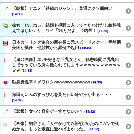
【朗報】アニメ「鉄鍋のジャン」、普通にクソ面白い
(14:38)
彼女「ねぃねぃ、結婚も視野に入ってきたわけだし給料教
えてほしいナリ」ワイ「16万だよ」⇒結果！
(14:35)
日本カーリング協会の新会長に元スピードスケート岡崎朋
美氏が就任 他競技から異例の起用
(14:34)
【鬼ｼｺ画像】エ○チ好きな巨乳女さん、休憩時間に乳丸出
しでヤッている所を撮られてしまうｗｗｗｗｗｗｗｗｗｗ
ｗｗ
(14:33)
独身男性辛すぎワロタwwwwwwwwwww
(14:33)
深田えいみのすっぴんを見たわい冷や汗が出る・・・
(14:32)
【悲報】女って容姿ゲーすぎないか？
(14:32)
【画像】桐谷さん「人生かけて7億円貯めたのにガンで死
ぬかも。もっと素直に遊べばよかった」
(14:30)