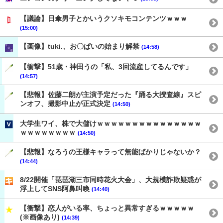
【議論】日傘男子とかいうクソキモコンテンツｗｗｗ
(15:00)
【画像】tuki.、お〇ぱいの始まり解禁
(14:58)
【衝撃】51歳・神田うの「私、3回流産してるんです」
(14:57)
【悲報】佐藤二朗が主演予定だった『踊る大捜査線』スピ
ンオフ、撮影中止が正式決定
(14:50)
大学生ワイ、株で大儲けｗｗｗｗｗｗｗｗｗｗｗｗｗｗｗ
ｗｗｗｗｗｗｗｗ
(14:50)
【悲報】なろうの王様キャラって無能ばかりじゃないか？
(14:44)
8/22開催「琵琶湖三市同時花火大会」、大規模詐欺疑惑が
浮上してSNS阿鼻叫喚
(14:40)
【衝撃】恋人がいる率、ちょっと異常すぎるｗｗｗｗｗ
(※画像あり)
(14:39)