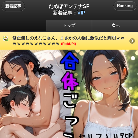
だめぽアンテナSP
Ranking
新着記事
新着記事：
VIP
トップ
次へ
修正無しのえなこさん、まさかの人物に激似だと判明ｗｗ
ｗｗｗｗｗｗｗｗｗｗｗ
(PickUP!)