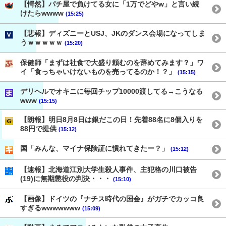
【愕然】パチ屋で負けてる女に「1万でどやw」と言い続
けたらwwww
(15:25)
【悲報】ディズニーとUSJ、JKのダンス会場になってしま
うｗｗｗｗｗ
(15:20)
保健師「まずは社食で大盛り頼むのを辞めてみます？」ワ
イ「食っちゃいけないものを売ってるのか！？」
(15:15)
デリヘルでオキニに毎回チップ10000渡してる→こうなる
www
(15:15)
【朗報】明日8月8日は銀だこの日！先着88名に8個入りを
88円で提供
(15:12)
国「みんな、マイナ保険証に慣れてきたー？」
(15:12)
【速報】北海道江別大学生殺人事件、主犯格の川口被告
(19)に無期懲役の判決・・・
(15:10)
【画像】ドイツの『ナチス時代の国会』がガチでカッコ良
すぎるwwwwwww
(15:09)