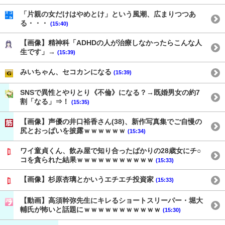
「片親の女だけはやめとけ」という風潮、広まりつつあ
る・・・
(15:40)
【画像】精神科「ADHDの人が治療しなかったらこんな人
生です」→
(15:39)
みいちゃん、セコカンになる
(15:39)
SNSで異性とやりとり《不倫》になる？→既婚男女の約7
割「なる」⇒！
(15:35)
【画像】声優の井口裕香さん(38)、新作写真集でご自慢の
尻とおっぱいを披露ｗｗｗｗｗｗ
(15:34)
ワイ童貞くん、飲み屋で知り合ったばかりの28歳女にチ○
コを貪られた結果ｗｗｗｗｗｗｗｗｗｗｗ
(15:33)
【画像】杉原杏璃とかいうエチエチ投資家
(15:33)
【動画】高須幹弥先生にキレるショートスリーパー・堀大
輔氏が怖いと話題にｗｗｗｗｗｗｗｗｗｗｗ
(15:30)