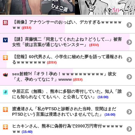
【画像】アナウンサーのおっぱい、デカすぎるｗｗｗｗｗ
ｗｗ
(ｵﾇﾇﾒ)
【謎】斉藤慎二「同意してくれたよね？どうして…」被害
女性「彼は言葉が通じないモンスター」
(ｵﾇﾇﾒ)
【悲報】60代男さん、小学生に秘めた夢を語って通報され
るｗｗｗｗｗｗｗ
(ｵﾇﾇﾒ)
sex射精ﾜｲ「オラ！孕め！ｗｗｗｗｗｗｗｗｗｗ」彼女
「え、孕めってなに？」wwww
(ｵﾇﾇﾒ)
中居正広（無職）、熊本に多額の寄付していた。知人「誰
にも知られなくてもいい、と公表してない」
(16:00)
渡邊渚さん「私がPTSDと診断された当時、世間はまだ
PTSDという言葉は浸透されていませんでした」
(16:00)
ヒカキンさん、熊本に偽善行為で2000万円寄付ｗｗｗｗｗ
ｗｗ
(15:40)