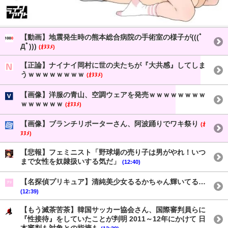
【動画】地震発生時の熊本総合病院の手術室の様子が(((ﾟ
Дﾟ)))
(ｵﾇﾇﾒ)
【正論】ナイナイ岡村に世の夫たちが『大共感』してしま
うｗｗｗｗｗｗｗｗ
(ｵﾇﾇﾒ)
【画像】洋服の青山、空調ウェアを発売ｗｗｗｗｗｗｗｗ
ｗｗｗｗｗｗ
(ｵﾇﾇﾒ)
【画像】ブランチリポーターさん、阿波踊りでワキ祭り
(ｵ
ﾇﾇﾒ)
【悲報】フェミニスト「野球場の売り子は男がやれ！いつ
まで女性を奴隷扱いする気だ」
(12:40)
【名探偵プリキュア】清純美少女るるかちゃん輝いてる…
(12:39)
【もう滅茶苦茶】韓国サッカー協会さん、国際審判員らに
『性接待』をしていたことが判明 2011～12年にかけて 日