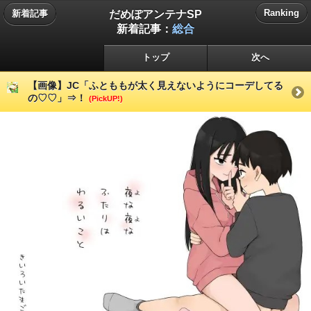
だめぽアンテナSP
Ranking
新着記事
新着記事：
総合
トップ
次へ
【画像】JC「ふとももが太く見えないようにコーデしてる
の♡♡」⇒！
(PickUP!)