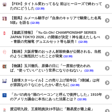
【FEH】タイトル変わってるな 前はヒーローズで終わって
たのにどうした
(12:30)
【競馬】ルメール騎手が『自身のキャリアで騎乗した名馬
5頭』を語る
(12:30)
【遊戯王情報】「Yu-Gi-Oh! CHAMPIONSHIP SERIES
JAPAN TOKYO 2026」の開催が決定！神を超えたしもべ
－青眼の究極竜 デュエルセット等も販売！
(12:30)
【動画】大阪府警のおっさん射殺映像が公開される。当然
のように無抵抗だったことが発覚
(12:30)
【物議】玉川徹氏、原爆の日に「一度核が使われれ
ば、“使っていい”という世界になりかねない」
(12:30)
【崩壊スターレイル】この売り上げ前年比「3割減」は何
が原因なの？なにかしたかい君たちに
(12:30)
「カバの肉を“湖のベーコン”と呼んで後押しした」1910年
のアメリカ議会に本当にあった法案とは？
(12:30)
渡辺明九段、王座戦挑決19手詰に「難易度が最上級」