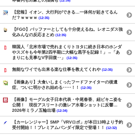
本審判も対象との指摘も
(12:39)
【悲報】イオン、大行列ができる…一体何が起きてるん
だ？ｗｗｗｗ
(12:35)
【FGO】バッファーとしても十分使えるね。レオニダス強
化みんなの反応まとめ
(12:35)
韓国人「北米市場で売れまくりトヨタに続き日本のホンダ
やスズキも今年第2四半期に大幅な黒字を記録！」→「あ
まりにも見事なV字回復‥」
(12:35)
無能なワイでも出来る楽な仕事を教えてくれや
(12:35)
【画像あり】大食いしまくったフードファイターの後遺
症、ついに明かされ始める････！！
(12:35)
【画像】モーグル女子日本代表・中尾春香、紐ビキニ姿を
公開！ 現役アスリートの激レア水着ショットに反響…
2026年ミラノ五輪出場
(12:34)
【カーレンジャー】SMP「VRVロボ」が本日13時より予約
受付開始！！プレミアムバンダイ限定で登場！！
(12:32)