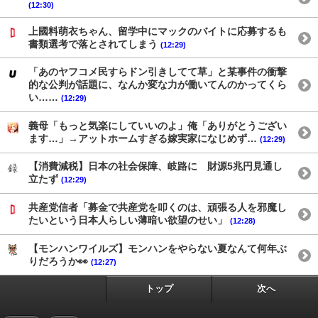
(12:30)
上國料萌衣ちゃん、留学中にマックのバイトに応募するも
書類選考で落とされてしまう
(12:29)
「あのヤフコメ民すらドン引きしてて草」と某事件の衝撃
的な公判が話題に、なんか変な力が働いてんのかってくら
い……
(12:29)
義母「もっと気楽にしていいのよ」俺「ありがとうござい
ます…」→アットホームすぎる嫁実家になじめず…
(12:29)
【消費減税】日本の社会保障、岐路に 財源5兆円見通し
立たず
(12:29)
共産党信者「募金で共産党を叩くのは、頑張る人を邪魔し
たいという日本人らしい薄暗い欲望のせい」
(12:28)
【モンハンワイルズ】モンハンをやらない夏なんて何年ぶ
りだろうか👀
(12:27)
トップ
次へ