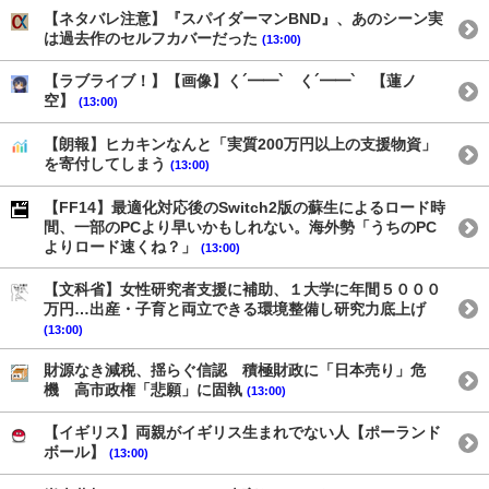
【ネタバレ注意】『スパイダーマンBND』、あのシーン実
は過去作のセルフカバーだった
(13:00)
【ラブライブ！】【画像】く´━━`ゝく´━━`ゝ【蓮ノ
空】
(13:00)
【朗報】ヒカキンなんと「実質200万円以上の支援物資」
を寄付してしまう
(13:00)
【FF14】最適化対応後のSwitch2版の蘇生によるロード時
間、一部のPCより早いかもしれない。海外勢「うちのPC
よりロード速くね？」
(13:00)
【文科省】女性研究者支援に補助、１大学に年間５０００
万円…出産・子育と両立できる環境整備し研究力底上げ
(13:00)
財源なき減税、揺らぐ信認 積極財政に「日本売り」危
機 高市政権「悲願」に固執
(13:00)
【イギリス】両親がイギリス生まれでない人【ポーランド
ボール】
(13:00)