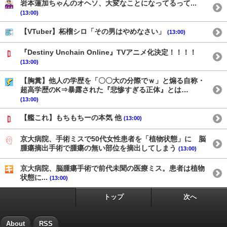
岩本蓮加ちゃんのオヘソ、大変なことになってるって...
(13:00)
【VTuber】柘榴シロ「その男はやめなさい」
(13:00)
『Destiny Unchain Online』TVアニメ化決定！！！！
(13:00)
【胸糞】他人の学歴を「〇〇大の分際でｗ」と煽る自称・
超高学歴のK⇒暴露された『悲惨すぎる正体』とは…
(13:00)
【艦これ】もちもちーの本気 他
(13:00)
京大病院、手術ミスで50代女性患者を「植物状態」に 脳
腫瘍摘出手術で腫瘍の無い部位を摘出してしまう
(13:00)
京大病院、脳腫瘍手術で前代未聞の医療ミス。患者は植物
状態に...
(13:00)
トップ
次へ
About
RSS