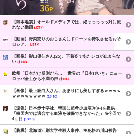
【熊本地震】オールドメディアでは、絶っっっっっ対に流
れない動画
(ｵﾇﾇﾒ)
【動画】野菜売りのおじさんにドローンを特攻させるおそ
ロシア。
(ｵﾇﾇﾒ)
【画像】影山優佳さん(25)、下着姿であたシコが止まらな
い
(ｵﾇﾇﾒ)
欧州「日本だけ反則だろ…」 世界の『日本びいき』にヨー
ロッパ全土から不満の声
(ｵﾇﾇﾒ)
【画像】最上級白人さん、あまりにも美しすぎるｗｗｗｗ
ｗｗｗｗｗｗｗｗ
(13:10)
【速報】日本赤十字社、韓国に超希少血液Jr(a-)を提供
「韓国内では適合する血液を確保できなかった」※今回で
4回目
(13:10)
【胸糞】北海道江別大学生殺人事件、主犯格の川口被告