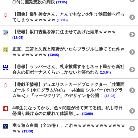
(19)に無期懲役の判決
(13:05)
【画像】爆乳美女さん、とんでもないお乳で映画館へ行っ
てしまうｗｗｗｗｗｗ
(13:05)
【悲報】坂口杏里を家に住ませてあげた結果ｗｗｗｗ
(13:05)
正直、三笘と久保と南野がいたらブラジルに勝ててた件ｗ
ｗｗｗｗｗｗｗｗ
(13:05)
【悲報】ラッパーさん、札束披露するもネット民から新社
会人の初ボーナスくらいしかないと笑われる
(13:04)
【遊戯王情報】デュエリストカードプロテクター「共通面
ゴールド (ホログラムVer.)」「共通面 シルバー (ホログラ
ムVer.)」「ラージクリア」のデザインを公開！
(13:03)
4年生になってから、色々問題が出て来てる娘。私も毎日
怒鳴り続けるのに疲れて体調崩し...
(13:00)
幽☆遊☆白書（全19巻）←これｗｗｗｗｗｗｗｗｗｗｗｗ
ｗｗ
(13:00)