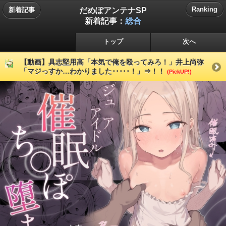
だめぽアンテナSP
Ranking
新着記事
新着記事：
総合
トップ
次へ
【動画】具志堅用高「本気で俺を殴ってみろ！」井上尚弥
「マジっすか…わかりました･････！」⇒！！
(PickUP!)