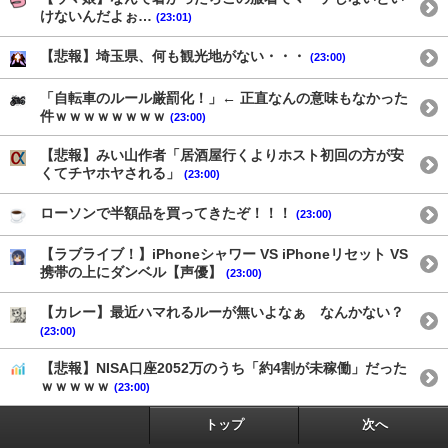
けないんだよぉ…
(23:01)
【悲報】埼玉県、何も観光地がない・・・
(23:00)
「自転車のルール厳罰化！」← 正直なんの意味もなかった
件ｗｗｗｗｗｗｗｗ
(23:00)
【悲報】みい山作者「居酒屋行くよりホスト初回の方が安
くてチヤホヤされる」
(23:00)
ローソンで半額品を買ってきたぞ！！！
(23:00)
【ラブライブ！】iPhoneシャワー VS iPhoneリセット VS
携帯の上にダンベル【声優】
(23:00)
【カレー】最近ハマれるルーが無いよなぁ なんかない？
(23:00)
【悲報】NISA口座2052万のうち「約4割が未稼働」だった
ｗｗｗｗｗ
(23:00)
トップ
次へ