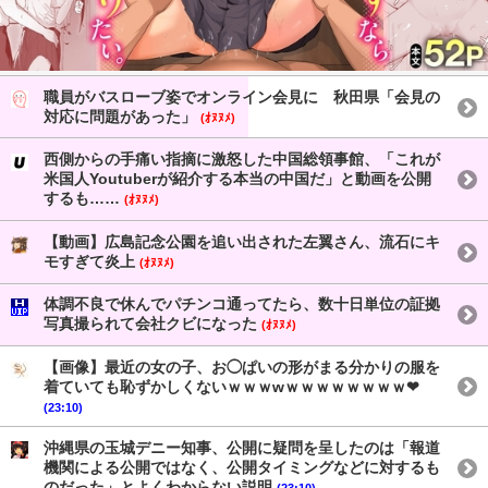
職員がバスローブ姿でオンライン会見に 秋田県「会見の
対応に問題があった」
(ｵﾇﾇﾒ)
西側からの手痛い指摘に激怒した中国総領事館、「これが
米国人Youtuberが紹介する本当の中国だ」と動画を公開
するも……
(ｵﾇﾇﾒ)
【動画】広島記念公園を追い出された左翼さん、流石にキ
モすぎて炎上
(ｵﾇﾇﾒ)
体調不良で休んでパチンコ通ってたら、数十日単位の証拠
写真撮られて会社クビになった
(ｵﾇﾇﾒ)
【画像】最近の女の子、お◯ぱいの形がまる分かりの服を
着ていても恥ずかしくないｗｗｗwｗｗｗｗｗｗｗｗ❤
(23:10)
沖縄県の玉城デニー知事、公開に疑問を呈したのは「報道
機関による公開ではなく、公開タイミングなどに対するも
のだった」とよくわからない説明
(23:10)