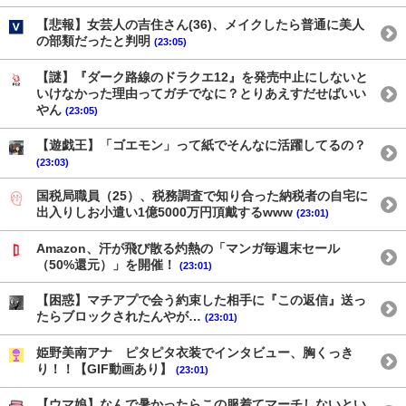
【悲報】女芸人の吉住さん(36)、メイクしたら普通に美人
の部類だったと判明
(23:05)
【謎】『ダーク路線のドラクエ12』を発売中止にしないと
いけなかった理由ってガチでなに？とりあえすだせばいい
やん
(23:05)
【遊戯王】「ゴエモン」って紙でそんなに活躍してるの？
(23:03)
国税局職員（25）、税務調査で知り合った納税者の自宅に
出入りしお小遣い1億5000万円頂戴するwww
(23:01)
Amazon、汗が飛び散る灼熱の「マンガ毎週末セール
（50%還元）」を開催！
(23:01)
【困惑】マチアプで会う約束した相手に『この返信』送っ
たらブロックされたんやが…
(23:01)
姫野美南アナ ピタピタ衣装でインタビュー、胸くっき
り！！【GIF動画あり】
(23:01)
【ウマ娘】なんで暑かったらこの服着てマーチしないとい