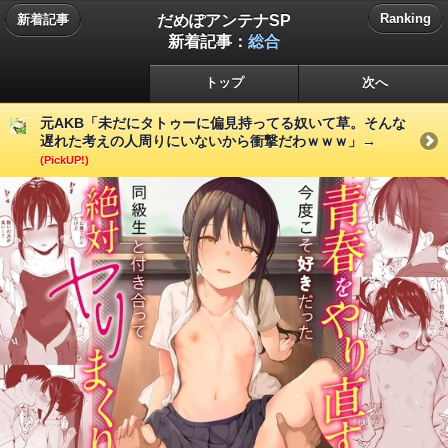
だめぽアンテナSP
Ranking
新着記事
新着記事：
総合
トップ
次へ
元AKB「未だにタトゥーに偏見持ってる奴いて草。そんな
遅れた考えの人周りにいないから衝撃だわｗｗｗ」→
(PickUP!)