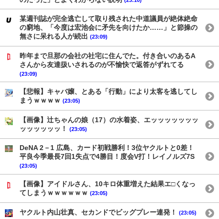
某週刊誌が完全逃亡して取り残された中道議員が絶体絶命
の窮地、「今度は宏池会に矛先を向けたか……」と節操の
無さに呆れる人が続出
(23:09)
昨年まで旦那の会社の社宅に住んでた。付き合いのあるA
さんから友達扱いされるのが不愉快で返答がずれてる
(23:09)
【悲報】キャバ嬢、とある「行動」により太客を逃してし
まうｗｗｗｗ
(23:05)
【画像】辻ちゃんの娘（17）の水着姿、エッッッッッッッ
ッッッッッッ！
(23:05)
DeNA 2－1 広島、カード初戦勝利！3位ヤクルトと0差！
平良今季最長7回1失点で4勝目！度会V打！レイノルズ7S
(23:05)
【画像】アイドルさん、10キロ体重増えた結果エ□くなっ
てしまうｗｗｗｗｗｗ
(23:05)
ヤクルト内山壮真、セカンドでビッグプレー連発！
(23:05)