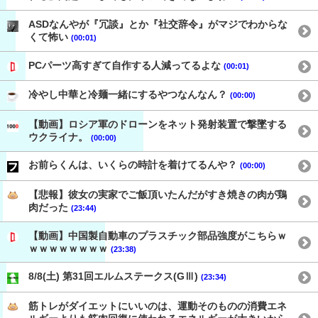
ASDなんやが『冗談』とか『社交辞令』がマジでわからな
くて怖い
(00:01)
PCパーツ高すぎて自作する人減ってるよな
(00:01)
冷やし中華と冷麺一緒にするやつなんなん？
(00:00)
【動画】ロシア軍のドローンをネット発射装置で撃墜する
ウクライナ。
(00:00)
お前らくんは、いくらの時計を着けてるんや？
(00:00)
【悲報】彼女の実家でご飯頂いたんだがすき焼きの肉が鶏
肉だった
(23:44)
【動画】中国製自動車のプラスチック部品強度がこちらｗ
ｗｗｗｗｗｗｗｗ
(23:38)
8/8(土) 第31回エルムステークス(GⅢ)
(23:34)
筋トレがダイエットにいいのは、運動そのものの消費エネ