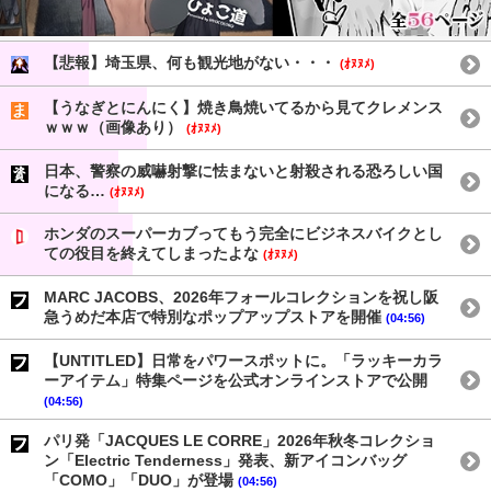
【悲報】埼玉県、何も観光地がない・・・
(ｵﾇﾇﾒ)
【うなぎとにんにく】焼き鳥焼いてるから見てクレメンス
ｗｗｗ（画像あり）
(ｵﾇﾇﾒ)
日本、警察の威嚇射撃に怯まないと射殺される恐ろしい国
になる…
(ｵﾇﾇﾒ)
ホンダのスーパーカブってもう完全にビジネスバイクとし
ての役目を終えてしまったよな
(ｵﾇﾇﾒ)
MARC JACOBS、2026年フォールコレクションを祝し阪
急うめだ本店で特別なポップアップストアを開催
(04:56)
【UNTITLED】日常をパワースポットに。「ラッキーカラ
ーアイテム」特集ページを公式オンラインストアで公開
(04:56)
パリ発「JACQUES LE CORRE」2026年秋冬コレクショ
ン「Electric Tenderness」発表、新アイコンバッグ
「COMO」「DUO」が登場
(04:56)