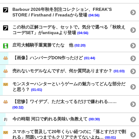
Barbour 2026年秋冬別注コレクション、FREAK’S
STORE / Firsthand / Freadaから登場
(04:56)
この秋の正解コーデを、セットで。気分で選べる「秋映え
コーデSET」がantiquaより登場
(04:56)
庄司大輔騎手重賞勝てたな 他
(02:20)
【画像】ハンバーグDON作ったけど
(01:44)
売れないモデルなんですが、何か質問ありますか？
(01:03)
モンスターハンターというゲームの魅力ってどんな部分だ
と思う？
(01:01)
【悲惨】ワイデブ、ただ太ってるだけで嫌われる……
(00:32)
今の時期 河口で釣れる美味い魚教えて
(00:30)
スマホって普及して20年くらい経つのに「落とすだけで割
れる」問題いつまでもクリアできてないよね…
(00:01)