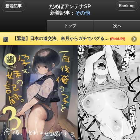
だめぽアンテナSP
Ranking
新着記事
新着記事：
その他
トップ
次へ
【緊急】日本の道交法、来月からガチでバグる…
(PickUP!)