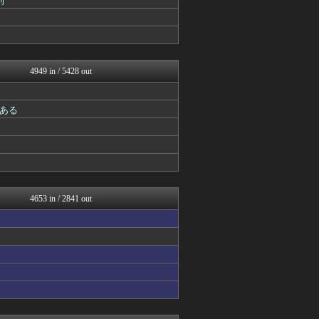
利
スターライト速報 -遊戯王...
カンダタ速報
ゲーム魔人
馬鳥速報
アルセウス速報＠ポケモンま...
4949 in / 5428 out
FGOまとめ速報
mutyunのゲーム+αブ...
ゆるゲーマー遅報
ある
けおけお速報
カンダタ速報
チゲ速
ウマ娘まとめ速報うまろぐ
Y速報
PlaySphere | ...
ウマ娘うまぴょい速報
4653 in / 2841 out
げぇ速
スターライト速報 -遊戯王...
mutyunのゲーム+αブ...
ゆるゲーマー遅報
馬鳥速報
あ艦これ ～艦隊これくしょ...
カンダタ速報
スマブラ屋さん | スマブ...
mutyunのゲーム+αブ...
ウマ娘うまぴょい速報