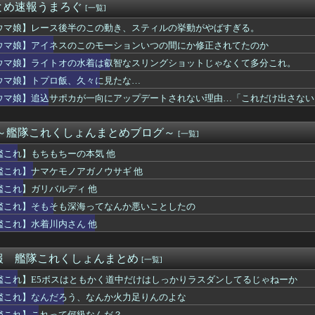
とめ速報うまろぐ
[一覧]
って実は巨乳じゃなかったりすんの？
HoYoはなぜオープンワールドRPG、アクション、ターン制と...
ウマ娘】レース後半のこの動き、スティルの挙動がやばすぎる。
ルズ】ダハドって敵視とかあるんだ知らんかったわ
ウマ娘】アイネスのこのモーションいつの間にか修正されてたのか
」を未だに受け入れられてない奴ｗｗｗ
ナと海行きてえなあ
ウマ娘】ライトオの水着は叡智なスリングショットじゃなくて多分これ。
』というゲーム知ってるか？
ウマ娘】トプロ飯、久々に見たな…
ーム教えて
ウマ娘】追込サポカが一向にアップデートされない理由…「これだけ出さない
ップは「烙印」多すぎじゃない？
んのゲームがもし今でたらどんなのになるのか
の絵師が描いた味付けの濃いウマ娘からしか得られない栄養素はある
 ～艦隊これくしょんまとめブログ～
[一覧]
 Way of the Sword』国内ゲームメディア先...
ドミナスパージちゃんがモンスター化！？
艦これ】もちもちーの本気 他
ロ飯、久々に見たな…
艦これ】ナマケモノアガノウサギ 他
ライブバーストが初めて映像化された時の衝撃
氏「FF7リバースの大量コンテンツでプレイヤーが疲れ、離れた可...
艦これ】ガリバルディ 他
 Reincarnation、ユーザースコア6.5 ど...
艦これ】そもそも深海ってなんか悪いことしたの
のメリットが全然出てこないけど、普通に石がハチャメチャに貰える...
艦これ】水着川内さん 他
AX上映ってなんなの
のヤクザ相手に何したの蓮子ちゃん…
だろう、なんか火力足りんのよな
報 艦隊これくしょんまとめ
[一覧]
ールが引退、繁殖入り 18戦1勝 重賞2着7回
ネスは陽射しや雨を防げそうなの良いよね
艦これ】E5ボスはともかく道中だけはしっかりラスダンしてるじゃねーか
ンロンパ2×2』少なくとも此方の予想に対する逆張りしてくる事は...
艦これ】なんだろう、なんか火力足りんのよな
ードボーイってアレ大丈夫なんか？？？？？
艦これ】これって何級なんだ？