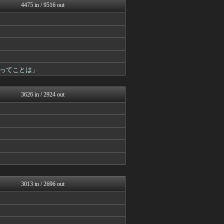
4475 in / 9516 out
ルフレch. - ファイア...
原神速報 | GENSHI...
モンハンまとめ速報【モンハ...
ゲーム魔人
ウマ娘まとめ超速報！
げぇ速
カンダタ速報
ってことは」
遊戯王マスターデュエルまと...
mutyunのゲーム+αブ...
うまぴょいチャンネル -ウ...
3626 in / 2924 out
PlaySphere | ...
スターライト速報 -遊戯王...
ウマ娘まとめ速報うまろぐ
ミニゴブ速報 ～グラブルま...
ゆるゲーマー遅報
Y速報
FGOまとめ速報
まどドラまとめ速報 魔法少...
2ch東方スレ観測所
艦これ速報 艦隊これくしょ...
3013 in / 2696 out
ウマ娘うまぴょい速報
パカ娘速報！！ウマ娘まとめ...
けおけお速報
スマブラ屋さん | スマブ...