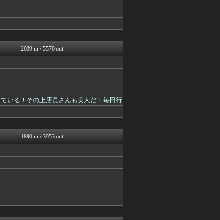
原神速報 | GENSHI...
げぇ速
カンダタ速報
mutyunのゲーム+αブ...
ウマ娘まとめ速報うまろぐ
Y速報
2039 in / 5570 out
スマブラ屋さん | スマブ...
原神速報 | GENSHI...
PlaySphere | ...
ゲーム魔人
げぇ速
カンダタ速報
売っている！その上店員さんも美人だ！毎日行
mutyunのゲーム+αブ...
うまぴょいチャンネル -ウ...
ウマ娘まとめ速報うまろぐ
艦これ速報 艦隊これくしょ...
1890 in / 3953 out
馬鳥速報
あ艦これ ～艦隊これくしょ...
スターライト速報 -遊戯王...
ゆるゲーマー遅報
けおけお速報
スマブラ屋さん | スマブ...
Y速報
原神速報 | GENSHI...
げぇ速