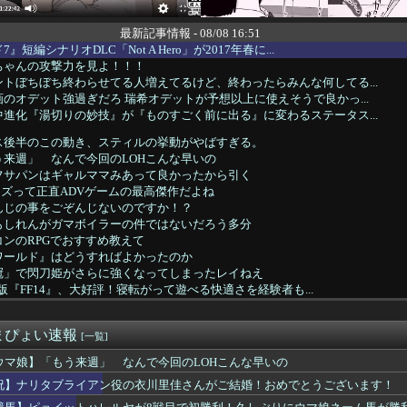
最新記事情報 - 08/08 16:51
短編シナリオDLC「Not A Hero」が2017年春に...
ちゃんの攻撃力を見よ！！！
トぼちぼち終わらせてる人増えてるけど、終わったらみんな何してる...
のオデット強過ぎだろ 瑞希オデットが予想以上に使えそうで良かっ...
進化『湯切りの妙技』が『ものすごく前に出る』に変わるステータス...
ス後半のこの動き、スティルの挙動がやばすぎる。
来週」 なんで今回のLOHこんな早いの
フサパンはギャルママみあって良かったから引く
ーズって正直ADVゲームの最高傑作だよね
んじの事をごぞんじないのですか！？
もしれんがガマボイラーの件ではないだろう多分
ンのRPGでおすすめ教えて
ワールド』はどうすればよかったのか
冠」で閃刀姫がさらに強くなってしまったレイねえ
h2版『FF14』、大好評！寝転がって遊べる快適さを経験者も...
た『Quake』無料アップデート「Dawn of the ...
娘とウマドッグの大きさのイメージ
まぴょい速報
ネスのこのモーションいつの間にか修正されてたのか
[一覧]
強のキャラｗｗｗｗｗｗ
ウマ娘】「もう来週」 なんで今回のLOHこんな早いの
ボスはともかく道中だけはしっかりラスダンしてるじゃねーか
祝】ナリタブライアン役の衣川里佳さんがご結婚！おめでとうございます！
わ
イールはお迎えした方がいいのか教えてクレメンス。アサシン単体最...