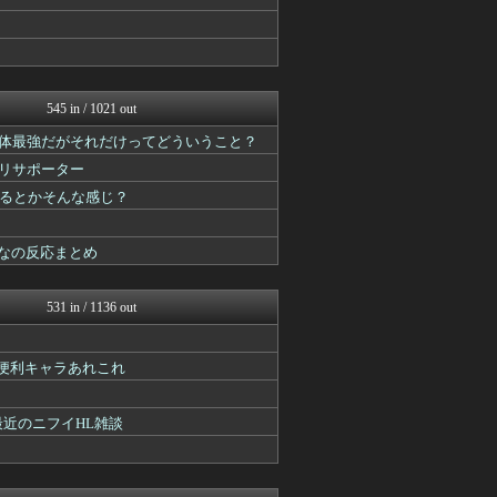
スマブラ屋さん | スマブ...
ゲーム魔人
馬鳥速報
FGOまとめ速報
スターライト速報 -遊戯王...
Y速報
545 in / 1021 out
パカ娘速報！！ウマ娘まとめ...
単体最強だがそれだけってどういうこと？
ウマ娘うまぴょい速報
ゆるゲーマー遅報
リサポーター
スターライト速報 -遊戯王...
えるとかそんな感じ？
まどドラまとめ速報 魔法少...
ウマ娘うまぴょい速報
ルフレch. - ファイア...
なの反応まとめ
原神速報 | GENSHI...
モンハンまとめ速報【モンハ...
ゲーム魔人
531 in / 1136 out
馬鳥速報
うまぴょいチャンネル -ウ...
パカ娘速報！！ウマ娘まとめ...
る便利キャラあれこれ
ミニゴブ速報 ～グラブルま...
ゆるゲーマー遅報
最近のニフイHL雑談
あ艦これ ～艦隊これくしょ...
ウマ娘うまぴょい速報
原神速報 | GENSHI...
城プロRE速報 -城プロR...