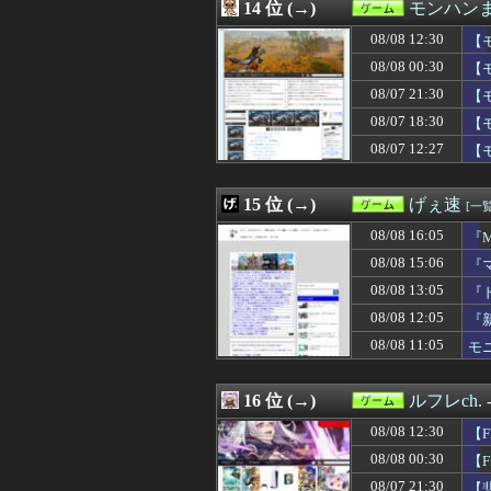
08/07 23:03
14 位 (→)
【遊戯王】「ゴ
モンハン
08/07 23:00
【悲報】オーケス
08/08 12:30
【
08/07 22:30
【ゼンゼロ】ク
08/07 22:25
08/08 00:30
【画像】手塚の
【
08/07 22:08
【ウマ娘】マッ
08/07 21:30
【
08/07 22:00
【艦これ】水着川
愛
08/07 18:30
【
08/07 22:00
格闘タイプって何
08/07 22:00
面白い単発モノ
08/07 12:27
【
08/07 21:33
【FF14】Swi
08/07 21:30
【悲報】ファイア
15 位 (→)
げぇ速
[一覧
08/08 16:05
『
08/08 15:06
『
08/08 13:05
『
08/08 12:05
『
08/08 11:05
モ
16 位 (→)
ルフレch
08/08 12:30
【
08/08 00:30
【
08/07 21:30
【