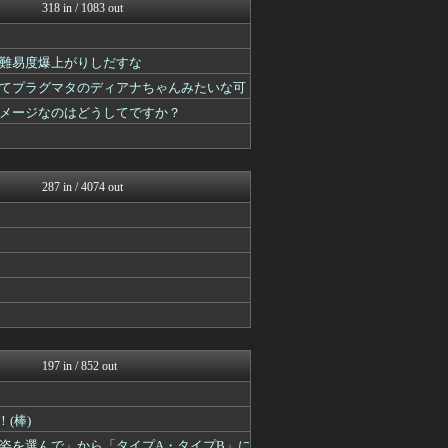
遊戯王マスターデュエルまと...
318 in / 1083 out
ゆるゲーマー遅報
原神速報 | GENSHI...
ゲーム魔人
難易度爆上がりしだすな
ウマ娘まとめ超速報！
てプラグマタのディアナちゃんみたいな可
あ艦これ ～艦隊これくしょ...
メージなのはどうしてですか？
アルセウス速報＠ポケモンま...
けおけお速報
馬鳥速報
ルフレch. - ファイア...
287 in / 4074 out
197 in / 852 out
(棒)
姿を選んで」から「タイプA・タイプB」に