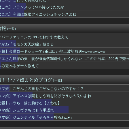
遣の最適解はこれ以外にない説
7で迷ってるんだが…
艦これ】フランスってSHS持ってたのか
ールドはどうすればよかったのか
艦これ】今回は嫁艦フィニッシュチャンスよね
題のゲームほぼあそべてないけどなにしてんの？？？
ポカが一向にアップデートされない理由…「これだけ出さないってこ...
」という絵師の力で硬派ファンタジーと誤解させ人気出たなろう作品...
速報
[一覧]
コ動画、緩やかに衰退・・・・・・
紀行武器で使えそうなのどれ？槍が一番強そうか？
ーパーファミコンのRPGでおすすめ教えて
5版『Back to the Dawn ～ブレイク･ザ...
いかわ「モモンガ天誅編」始まる
ビジネスって完全に破綻したよな
朗報】金曜ロードショーで8番出口が地上波初放送wwwwwwwww
ション2』出た時って衝撃だったよな
ズが滅びた理由って何？
ザエさん世界の夫「妻が昼食代500円しかくれない…この弁当屋、500円で
h2のゲームがやりたいのに内蔵容量が足りなくてゲームができな...
う！」
休み遊べるゲーム教えて
ーナーの領収書と給与明細を発見してしまったトプロ
？「女の子に眼鏡って要らないよね」←おいおい、こいつ●ぬぞ…
って何級なんだ？
報！！ウマ娘まとめブログ
[一覧]
リア後の”やることない”は消費ペースの問題」が議論。FF14で...
モノアガノウサギ 他
ウマ娘】ごぞんじの事をごぞんじないのですか！？
8月のカレンダーをプレゼント！
ウマ娘】アイネスは陽射しや雨を防げそうなの良いよね
風のタクト』が発表された時の空気感を知りたい
悲報】ルラち、猫に負ける【よわち】
ブレム 蒼炎の軌跡』序盤の暗闇マップで斧使いがやられたんだけど...
豊かな人がシン・ゴジラ観た時の感想がコチラ・・・・・
ウマ娘】シュヴァちはもう手遅れ
以外で子供が楽しくできる遊びってなんかある？
ウマ娘】ジェンティル「そろそろ狩るわ...♥」
シリーズで雪女出してくれんかな 稲妻星5キャラで氷欲しい
ブン』で一番カッコいい技、ついに決定