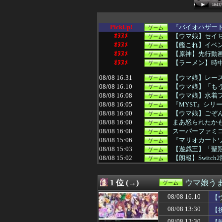
PickUp!
『バイオハザード7』
ｵﾇﾇﾒ
【ウマ娘】セイ
ｵﾇﾇﾒ
【艦これ】イベン
ｵﾇﾇﾒ
【原神】先行動画
ｵﾇﾇﾒ
【ラーメン】時中
08/08 16:31
【ウマ娘】レー
08/08 16:10
【ウマ娘】「もう
08/08 16:08
【ウマ娘】水着
08/08 16:05
『MYST』シリ
08/08 16:00
【ウマ娘】ごぞ
08/08 16:00
まあ怒られたか
08/08 16:00
スーパーファミコ
08/08 15:06
『マリオカート
08/08 15:03
【遊戯王】「聖
08/08 15:02
【朗報】Switc
08/08 15:01
今年で30周年を迎え
08/08 15:01
【ウマ娘】ウマ
1 位 (→)
ウマ娘う
08/08 15:01
【ウマ娘】アイ
08/08 15:00
ジブリ無双の最
08/08 16:10
【
08/08 15:00
【艦これ】E5
08/08 13:30
【
08/08 15:00
【東方】みずこ
08/08 15:00
【FGO】アズラ
08/08 12:30