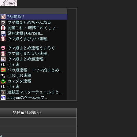
PS4速報！
ウマ娘まとめちゃんねる
あ艦これ ～艦隊これくしょ...
原神速報 | GENSHI...
ウマ娘うまぴょい速報
ウマ娘まとめ速報うまろぐ
ウマ娘うまぴょい速報
ウマ娘まとめ超速報！
げぇ速
パカ娘速報！！ウマ娘まとめ...
けおけお速報
カンダタ速報
げぇ速
遊戯王マスターデュエルまと...
mutyunのゲーム+αブ...
PlaySphere | ...
うまぴょいチャンネル -ウ...
5616 in / 14998 out
ウマ娘まとめ速報うまろぐ
Y速報
艦これ速報 艦隊これくしょ...
2ch東方スレ観測所
FGOまとめ速報