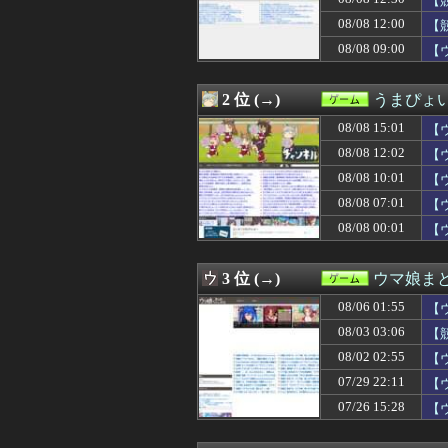
【
08/08 15:00
【遊戯王情報】「Yu-G
08/08 12:00
【
08/08 15:00
ちいかわ「モモ
08/08 09:00
08/08 14:25
【画像】週刊少
【
08/08 14:16
【FF14】海外コミ
08/08 14:10
ゴマゾウってよ
2 位 (→)
うまぴょい
08/08 14:05
【FGO】邪馬台
08/08 14:02
【悲報】Bungie
08/08 15:01
【
08/08 14:00
PlayStati
08/08 12:02
【
08/08 14:00
『MARVEL Tōko
08/08 14:00
【朗報】金曜ロー
08/08 10:01
【
08/08 13:38
シュート選手が
08/08 07:01
【
08/08 13:31
【ウマ娘】ライ
08/08 00:01
【
08/08 13:30
【朗報】SAROS
08/08 13:30
[セガサミーHD]
08/08 13:30
【祝】ナリタブ
3 位 (→)
ウマ娘ま
08/08 13:05
『ドラクエ』で
08/08 13:03
【遊戯王情報】デ
08/06 01:55
【
08/08 13:02
【悲報】ポケポケ
08/03 03:06
【
08/08 13:00
弾幕STG『カラドリ
08/08 13:00
08/02 02:55
【FF14】最適化
【
08/08 13:00
【艦これ】もちも
07/29 22:11
【
08/08 13:00
サザエさん世界の
07/26 15:28
【
08/08 12:47
【衝撃】映画ち
08/08 12:32
大人気Vtube
08/08 12:30
【競馬】ピョイ