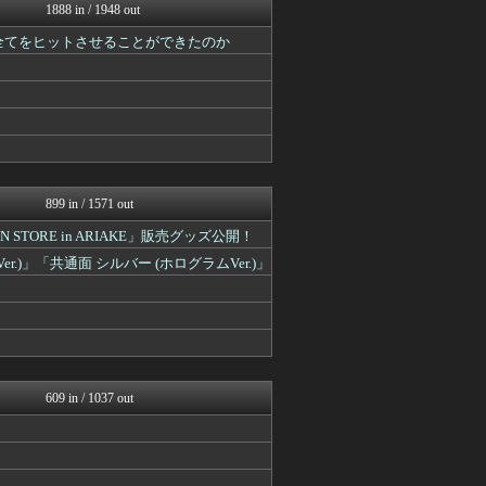
mutyunのゲーム+αブ...
1888 in / 1948 out
PlaySphere | ...
と全てをヒットさせることができたのか
ウマ娘まとめ速報うまろぐ
ウマ娘うまぴょい速報
スマブラ屋さん | スマブ...
原神速報 | GENSHI...
ゲーム魔人
馬鳥速報
げぇ速
カンダタ速報
ウマ娘まとめ速報うまろぐ
899 in / 1571 out
2ch東方スレ観測所
ION STORE in ARIAKE」販売グッズ公開！
Y速報
ゆるゲーマー遅報
」「共通面 シルバー (ホログラムVer.)」
あ艦これ ～艦隊これくしょ...
パカ娘速報！！ウマ娘まとめ...
ミニゴブ速報 ～グラブルま...
スターライト速報 -遊戯王...
スマブラ屋さん | スマブ...
遊戯王マスターデュエルまと...
PlaySphere | ...
609 in / 1037 out
うまぴょいチャンネル -ウ...
Y速報
スターライト速報 -遊戯王...
艦これ速報 艦隊これくしょ...