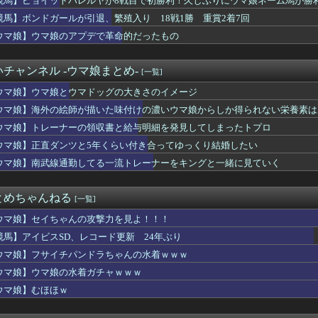
競馬】ピョイットハレルヤが8戦目で初勝利！久しぶりにウマ娘ネーム馬が勝
i-Oh! WORLD CHAMPIONSHIP 20...
競馬】ボンドガールが引退、繁殖入り 18戦1勝 重賞2着7回
ンガ天誅編」始まる
年マガジン、限界突破
ウマ娘】ウマ娘のアプデで革命的だったもの
ュニティ「The Balance」考案のレベル100機工士...
く見たら結構可愛くない？
チャンネル -ウマ娘まとめ-
[一覧]
国の魔王。卑弥呼の強化つよい…デスチェンジしないなら最適クリサ...
 Marathonのwikiサイト、あまりの過疎っぷりにデ...
ウマ娘】ウマ娘とウマドッグの大きさのイメージ
on®のキャラクターたちは、みんなで海に行くそうですよ🚃
ウマ娘】海外の絵師が描いた味付けの濃いウマ娘からしか得られない栄養素は
n: Fighting Souls』デッドプールになら...
ドショーで8番出口が地上波初放送wwwwwwwww
ウマ娘】トレーナーの領収書と給与明細を発見してしまったトプロ
結婚を発表、ネモ選手とウメハラ選手が婚姻届の証人に。
ウマ娘】正直ダンツと5年くらい付き合ってゆっくり結婚したい
トオの水着は叡智なスリングショットじゃなくて多分これ。
ウマ娘】南武線通勤してる一流トレーナーをキングと一緒に見ていく
、完売！
2027年3月期 第1四半期 決算関連資料公開。ゲーム事業は...
ライアン役の衣川里佳さんがご結婚！おめでとうございます！
とめちゃんねる
[一覧]
一番有能なキャラを思い浮かべてみてください
ュエリストカードプロテクター「共通面 ゴールド (ホログラムV...
ウマ娘】セイちゃんの攻撃力を見よ！！！
、1年で1600万人が引退・・・
競馬】アイビスSD、レコード更新 24年ぶり
ウス2』、PS5/Switch2で発売決定！
対応後のSwitch2版の蘇生によるロード時間、一部のPCよ...
ウマ娘】フサイチパンドラちゃんの水着ｗｗｗ
ちーの本気 他
ウマ娘】ウマ娘の水着ガチャｗｗｗ
夫「妻が昼食代500円しかくれない…この弁当屋、500円で売っ...
ウマ娘】むほほｗ
いかわのこのシーンを「領域展開」と呼んでいる・・・・・
rぺこーら「ポケモンの会社さんが作った新作ゲームやってみる！」
ットハレルヤが8戦目で初勝利！久しぶりにウマ娘ネーム馬が勝利