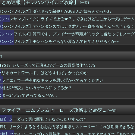
エモン」って紙でそんなに活躍してるの？
まとめ速報【モンハンワイルズ攻略】
[一覧]
トラ演奏家「ゲーム音楽をやらないと儲からなくなった。本当にイラ...
モンハンワイルズ】ダハドって敵視とかあるんだ知らんかったわ
ラレッタまた電気かよ 完全に炎だが大人の事情で電気になったな
必殺技、卑怯すぎるｗｗ
モンハンサンブレイク】ライズで上位★７まできたけどここから一気にゲーム
クちゃんたまに育成すると可愛さにビビるんだよね
モンハンワイルズ】アセンダンスではナタ君とか一癖ある姉さんたちじゃなく
内さん 他
い娘を相棒に冒険したいです
モンハンワイルズ】質問です、プレイヤーが環境ギミックに当たってもノーダ
故か人型のポケモンばっかだったけど最近はこういう人型に囚われな...
のアニメ映画教えて欲しい
モンハンワイルズ】モンハンをやらない夏なんて何年ぶりだろうか👀
tch2版初心者さん「どのサーバーがお勧めですか？」有識者「...
ーエンブレム最新作、キャラクターカスタマイズで「あなたの姿を選...
]
MYST』シリーズって正直ADVゲームの最高傑作だよね
マリオカートワールド』はどうすればよかったのか
ドラクエ』で一番有能なキャラを思い浮かべてみてください
新桃太郎伝説』というゲーム知ってるか？
ニター24と27で迷ってるんだが…
. - ファイアーエムブレムヒーローズ攻略まとめ速...
[一覧]
FEH】シーダって実は巨乳じゃなかったりすんの？
FEH】リークによるとうおおお万紫は重厚なストーリー！これは期待できるな！
悲報】ファイアーエンブレム最新作、キャラクターカスタマイズで「あなたの