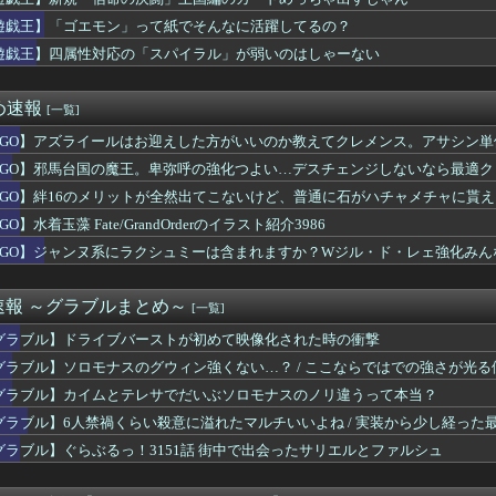
っていこうとした荷物、デスストランディングすぎると話題にｗｗｗ...
子寮暮らしwwwwww
遊戯王】「ゴエモン」って紙でそんなに活躍してるの？
tch2版で始めるならまずは無料のフリートライアルがおすすめ...
遊戯王】四属性対応の「スパイラル」が弱いのはしゃーない
ate/GrandOrderのイラスト紹介3986
遊戯王マスターデュエル 高校生日本一決定戦2026」のエントリ...
々と8万円台に
め速報
[一覧]
ヴァちはもう手遅れ
FGO】アズライールはお迎えした方がいいのか教えてクレメンス。アサシン
しいと感じたらおっさん
とかいう謎のモビルスーツ
FGO】邪馬台国の魔王。卑弥呼の強化つよい…デスチェンジしないなら最適ク
UTILITY SELECTION収録『聖王女ローズパメラ...
FGO】絆16のメリットが全然出てこないけど、普通に石がハチャメチャに貰
こ今もベストバウトだと思っている
イギリスの武ルメファンの痛バッグｗｗｗ 他ウマ娘・競馬小ネタま...
GO】水着玉藻 Fate/GrandOrderのイラスト紹介3986
によるとうおおお万紫は重厚なストーリー！これは期待できるな！(...
FGO】ジャンヌ系にラクシュミーは含まれますか？Wジル・ド・レェ強化みん
ンポン30～50万ダメ出し続けてるの頭おかしくなるで
レイク】ライズで上位★７まできたけどここから一気にゲーム難易度...
に一人クソダサい機体がいるよな
速報 ～グラブルまとめ～
[一覧]
ンラムさん、ルガディンにしては寿命が長すぎる。考察勢「公開設定...
グラブル】ドライブバーストが初めて映像化された時の衝撃
線通勤してる一流トレーナーをキングと一緒に見ていく
ティル「そろそろ狩るわ...♥」
グラブル】ソロモナスのグウィン強くない…？ / ここならではでの強さが光
イムとテレサでだいぶソロモナスのノリ違うって本当？
グラブル】カイムとテレサでだいぶソロモナスのノリ違うって本当？
メで史上最低の後付け
グラブル】6人禁禍くらい殺意に溢れたマルチいいよね / 実装から少し経った
そも深海ってなんか悪いことしたの
勢が描いたウマ娘からしか得られない栄養がある
グラブル】ぐらぶるっ！3151話 街中で出会ったサリエルとファルシュ
ッド「サンドローネ確保勢おめでとう～パチパチ」って動画出してて...
の未実装の城でネームバリューあるところって何か残ってるのかな？