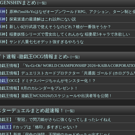
ート使えば楽やん」←酷すぎね
 GENSHINまとめ
[一覧]
シーズンパスに含まれる全3章構成のDLC第1弾「The P...
ャイアントジェンティルドンナ 3…2…1…GO!
原神】原神のmiHoYoはなぜオープンワールドRPG、アクション、ターン制
娘のアプデで革命的だったもの
原神】探索派遣の最適解はこれ以外にない説
初心者店員さん、ほほえましいミスｗｗｗｗｗｗｗｗ
原神】新しい紀行武器で使えそうなのどれ？槍が一番強そうか？
八重七七オデット強すぎるやろうな
「1レベルあげるのに1ヶ月かかります。ボスは12時間毎に湧いて...
原神】稲妻妖怪シリーズで雪女出してくれんかな 稲妻星5キャラで氷欲しい
セントアイル民「CEや銅・銀箱からドロップするレアアクセが高す...
原神】サンド八重七七オデット強すぎるやろうな
います」←飽きた。おっさんにしろ
のに無理やり戦わさせられるポケモンが可哀想
ロマックイーン 現行犯逮捕
ト速報 -遊戯王OCG情報まとめ-
[一覧]
はっちゃけ方で勝つにはどうすれば…
戯王情報】「Yu-Gi-Oh! WORLD CHAMPIONSHIP 2026×KAIBA CORPORAT
タル販売が約9割、ディスク市場縮小の大きな影響は想定していない」
ンター』というゲームの魅力ってどんな部分だと思う？
遊戯王情報】デュエリストカードプロテクター「共通面 ゴールド (ホログラムVer.)
ルディ 他
ラージクリア」のデザインを公開！
遊戯王OCG】ドミナスパージちゃんがモンスター化！？
、猫に負ける【よわち】
モナスのグウィン強くない…？ / ここならではでの強さが光る便...
遊戯王情報】8月のカレンダーをプレゼント！
戯王WCS2026のスケジュールや出演者等を公開！
遊戯王情報】遊戯王WCS2026のスケジュールや出演者等を公開！
いに上手いヤツは、AI生成まで上手い事が判明ｗｗｗｗｗｗ
「宿命の決闘」王国編のカードめっちゃ出すじゃん
発売予定『ペルソナ４ リバイバル』体験会レポート動画公開＆「...
スターデュエルまとめ超速報！
[一覧]
ダンツと5年くらい付き合ってゆっくり結婚したい
遊戯王】「聖冠」で閃刀姫がさらに強くなってしまったレイねえ
ドプライム4 新品が2999円に…
ILITY SELECTION開封動画投稿キャンペーン！
遊戯王】Fカップは「烙印」多すぎじゃない？
スってSHS持ってたのか
遊戯王】新規「宿命の決闘」王国編のカードめっちゃ出すじゃん