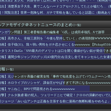
閲覧注意】女さん「武器を持てば男に勝てるやろ！」⇒ 結果・・・（動画あ
50万部を誇った「週刊少年ジャンプ」、ついに発行部数が100万...
流出】清楚系女子大生、裏でこんなハードコアセ○クスしてたとか嘘だろ…（
演ツアー、キャンセルが出たので２次募集開始！サンタアニタパーク...
最強のアイドル、玲音ちゃんです！」舞「あ゛？」
超！閲覧注意】世界一危険な村、ガチで常軌を逸していると話題に（動画あり
銀行、アイコンがドンキになってしまうｗｗｗｗ
彼と付き合う事になった。だがその数カ月後……たまたま見た身分証...
ルファモザイク＠ネットニュースのまとめ
[一覧]
学の同級生だった男性にストーカーして逮捕 全く親しくないのに2...
行部数100万部を割る もう電車でジャンプ読むやつ見ないもんな
マンガワン問題】第三者委報告書の編集者「G氏」は成田卓哉氏...Xで謝罪
ら提督に着任するなら皆吹雪初期艦なんだろうか
悲報】高市さん、非核三原則を「今後も堅持していく」の表現削除WWWWW
那飲みに行く
家宅捜索する！自宅に現金があると逮捕されるぞ！」→4億千万円騙...
画】佳子様(31)、我々弱い男性をガチ恋させにくるwwwwwww 【Pickup05164
】第三者委報告書の編集者「G氏」は成田卓哉氏...Xで謝罪
ンタリストDaiGo「SNS最大のデメリットは口を開く価値がない奴が発信で
を基地航空にいれたら半径伸びたりします？
悲報】週間少年ジャンプのグッズ(43億円分)を注文し全てキャンセルした女
読劇」ヴィジュアル撮影！！【GIF動画あり】
カ人なら絶対目が覚める目覚まし時計がこちらｗｗｗｗｗ
POで問題視されるwwwwwwwwwwwwwwwwwwww...
速報
[一覧]
】5回目の金沢一人旅僕流石に寂しくなってくる
性の自信喪失の原因に-6割超が「人生の敗者」自認
悲報】元ジャンポケ斉藤の被害女性「事件で知名度を上げてバウムクーヘン売っ
さすぎワロタｗｗ
じた」
速報】ホロライブのソシャゲ、課金圧がやばすぎて不評になるwwwwwwwwww
経済やばい説。日本円の安定化に取り組んだのもこれが原因か？」
聞のベテラン記者を逮捕 包丁で夫を脅した容疑
悲報】ヤニねこ、BPOで問題視されるwwwwwwwwww
Dカップをもっと知って』←これ
衝撃】クルタ族虐 殺の犯人、ツェリードニヒで確定！クロロの演劇のせいで2人
市首相「外国人に対してフレンドリーでないイメージを避けたい」 ...
川ジョージ「みい山アンチは正義を主張する前に漫画の無断転載をやめろよ」←
カルテルに処刑される男「待って！こんな死に方聞いてない！」⇒ ...
買っていい？
ムで一番の神ゲーは