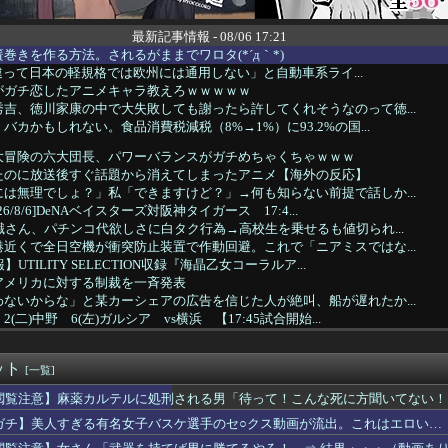
最新記事情報 - 08/06 17:21
巻きを作る方法。されるがままでワロタ(*´д｀*)
oと違って日本の軽規格では欧州には通用しない」と自動車系ライ...
がガチ恋したアニメキャラ教えろｗｗｗｗｗ
吉、徳川家康の中で大失敗しても謝ったら許してくれそうなのって徳...
バカかもしれない。食品消費税減税（8%→1%）に93.2%の国...
大冒険の六大団長、パワーバランスがガチめちゃくちゃｗｗｗ
たのに放送後すぐ話題から消えてしまったアニメ【海外の反応】
は無理でしょ？」私「できますけど？」→何も知らない前提で話しか...
6/8/6]DeNAベイスターズ対阪神タイガース 17:4...
職さん、パチンコ代欲しさに白タク行為→高校生を乗せるも値切られ...
近くで全日空機が衝突防止装置で作動回避。これで「ニアミスではな...
UTILITY SELECTION収録『海晶乙女コーラルア...
アメリカに対する制裁を一斉発表
ないからな」と某カーシェアの広告を信じた人が絶叫、船が遅れたか...
二)中野 6(左)ガルシア vs横浜 【17:45試合開始...
JK1、キレッキレに踊り散らかすｗｗｗwｗｗｗｗｗｗｗｗ❤
1万円です」日経平均2026「6万円です」←これは年収爆上が...
ット
ティーでリース車を掴まされ80万円もだまし取られる…
[一覧]
は国債を買い入れろ」←また円安が進行するやん
閲覧注意】麻薬カルテルに処刑される男「待って！こんな死に方聞いてない！
ポケ斉藤の被害女性「事件で知名度を上げてバウムクーヘン売ったり...
ガチ】美人すぎる有名女子バスケ選手のセ○クス動画が流出。これはエロい…
ん「新しい洗濯機買って1発目に回したらコレw」⇒ｗｗｗ
奈さん、ロシアンハーフのお○ぱいがコチラｗｗｗｗｗｗｗ