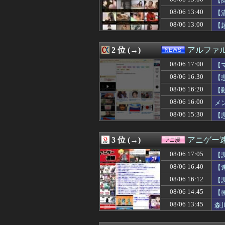
【
08/06 17:05
【悲報】かつて6
08/06 13:40
【
08/06 17:05
【ウマ娘】LA公
08/06 13:00
08/06 17:05
まなみ「伝説で
【
08/06 17:05
【画像】ドコモ
08/06 17:04
オフ会で出会った
2 位 (→)
アルファ
08/06 17:03
24歳無職女、中
08/06 17:00
少年ジャンプ、発
08/06 17:00
【
08/06 17:00
【艦これ】今か
08/06 16:30
【
08/06 17:00
私の誕生日に旦
08/06 17:00
偽警察官「お前を
08/06 16:20
【動
08/06 17:00
【マンガワン問題
08/06 16:00
メ
08/06 17:00
【艦これ】彩雲
08/06 15:30
【
08/06 17:00
堤礼実アナ 「朗
08/06 17:00
【動画】アメリ
08/06 17:00
【悲報】ヤニねこ、B
3 位 (→)
アニゲー
08/06 17:00
【ラブライブ！
08/06 17:00
株式投資、若年男
08/06 17:05
【
08/06 17:00
英語聞き取れな
感
08/06 16:40
【
08/06 17:00
海外「アメリカ
08/06 17:00
08/06 16:12
【速報】毎日新
【
08/06 17:00
田村真佑『私の
08/06 14:45
【
08/06 17:00
【海外の反応】高
08/06 13:45
森
08/06 17:00
【閲覧注意】麻薬
08/06 17:00
このスニーカー
08/06 17:00
DSで遊んだゲー