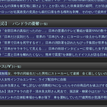
ブのソシャゲ、課金圧がやばすぎて不評になるwwwwwwwwww
……
位『ヤオコー』【一番お寿司が美味しいと思うスーパー】1位がこち...
みんなの演奏を被災地に届けよう!」とか言い出した吹奏楽部の顧問、だが泊
広東省の工場にて経営者が従業員に半年以上給料未払いした挙句高飛...
……
ーロッパが右翼政党の党員から銀行口座を作る権利を剥奪、そのせいで皮肉す
」彼女「やめてよ…」→居酒屋での悪ノリが原因で、なぜか俺まで責...
暦のリアル婆なのに電車で痴漢に遭った。人に言ったら「自意識過剰...
で悩んでる。その人はマニュアルを暗記して機械のように繰り返すロ...
反応】 パンドラの憂鬱
[一覧]
ん「高市内閣のやり方は強引だ！」支持率下落の理由を指摘 → ﾈ...
、どうやってやっていたんだろうと思うこと
外「全部日本の真似だったのか…」 日本の普通のテレビ番組が最新SNSの数
る私立大学を第一志望にした。それを担任に伝えたら「お前の言う学...
州「日本だけ反則だろ…」 世界の『日本びいき』にヨーロッパ全土から不満
のギャルJK「茶髪です。超ミニです。ルーズです。下着はテカテカ...
外「世界で日本を死守するぞ！」 日本の消防署を訪れたちびっ子集団が世界
員の男性が若い20代の可愛い女の子以外には挨拶をしない
家、がんを公表「大腸癌になってしまいました。肝臓に転移も見られ...
外「日本がキラキラして見える…」 日本の街頭インタビューに登場した女子
本最大級のAIデータセンター建設へ 総事業費2兆円、UAEが巨...
外「二度と日本を離れたくない」 熊本で震度7を体験したドイツ人が語る日本
ギャルモデルのりりぴ（12）、最新の姿に「痩せすぎ」「大丈夫？...
ロ・ボールの旧宅の内部が公開され、独特な内装が話題に
傷したので絆創膏を貼った。それを「キスマークを隠してる」と思い...
(ﾉ∀`)
[一覧]
産んだ子供が高校卒業した」ﾊﾟｼｬｯ←600万いいね
中日ファン集合【鵜飼登録】
4歳無職女、中学の同級生だった男性にストーカーして逮捕 全く親しくないの
「人生かけて7億円貯めたのにガンで死ぬかも。もっと素直に遊べば...
本人女性インフルエンサー、ライブ配信中に自殺
・・今日もイライラしたわ
のお弁当屋さん「申し訳ないが消費税1%になったらその分商品代を値上げす
ち、新人が来た時にやることは先ずパンレスだ。
クマシンで山道を駆け上がるヒルクライムレース『Classic...
恨み】清水アキラの息子・清水良太郎さん死去で、落語家・柳家小はだが「い
、非核三原則を「今後も堅持していく」の表現削除WWWWWWWW...
EGAドンキの立体駐車場から車が落下 車を運転していた77歳男性が意識不
んなノーマルタイプでも下皿はガッチガチがデフォ」←マジで無駄な...
の旦那の車から怪しいダンボール発見！見たらアレが…