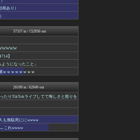
り）
最強ジャンプ放送局
動画あり）
ウマ娘うまぴょい速報
）
えすえすログ
わんこーる速報！
おにひめちゃんの監視部屋-...
57337 in / 152956 out
痛いニュース(ﾉ∀`)
ほんわかMkⅡ
あ艦これ ～艦隊これくしょ...
WWWWW
おにひめちゃんの監視部屋-...
投資ちゃんねる
714】
アルファルファモザイク＠ネ...
きるようになったこと」
艦これ速報 艦隊これくしょ...
逮捕ｗｗｗｗｗｗｗｗ
アナきゃぷ速報
VIPPER速報
ラビット速報
26199 in / 62849 out
コンテンツ・声優 | ラブ...
みそパンNEWS
たりTikTokライブしてて悔しさと怒りを
ふぇー速
ガラパゴスジャパン - 海...
保守速報
乃木通 乃木坂46櫻坂46...
も無駄死ににwwww
Red4 海外の反応まとめ
これwwww
ポッカキット
ファ板速報
カンダタ速報