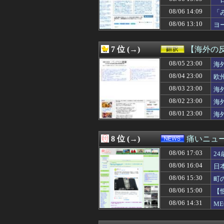
08/06 16:40
【速報】ホロライ
果
08/06 16:40
2位『イオン』3
08/06 14:09
「
08/06 16:40
経済崩壊の中国・
か
08/06 13:10
ヨ
08/06 16:39
友人「冗談じゃん
08/06 16:39
四捨五入したら還
08/06 16:39
アルバイトの教育
7 位 (→)
【海外の
08/06 16:38
【悲報】石破茂さ
08/06 16:38
08/05 23:00
昔の子育てって
海
08/06 16:36
学びたい分野のあ
08/04 23:00
欧
08/06 16:35
【唖然】平成前期
08/03 23:00
海
08/06 16:35
アラフィフ正社
08/06 16:35
【悲報】有名漫画
08/02 23:00
海
08/06 16:34
【朗報】秋田に日
08/01 23:00
海
08/06 16:34
【画像】小学生姫
08/06 16:33
【NBA】ラメ
08/06 16:33
料理中に胸元を火
8 位 (→)
痛いニュース
08/06 16:33
美人母「17歳で
08/06 17:03
08/06 16:32
【尾田君抹消】
2
08/06 16:31
【悲報】桐谷さん
08/06 16:04
日
08/06 16:31
【嗚咽】元嗚咽
08/06 15:30
町
08/06 16:31
【ウマ娘】ルラ
08/06 16:30
60年代のクラシッ
08/06 15:00
【
08/06 16:30
【悲報】高市さん
08/06 14:31
M
08/06 16:30
4号機ジジイ「ど
08/06 16:30
【困惑】出張中