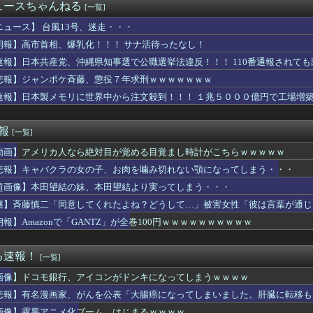
itch2版、40fpsと判明
ュースちゃんねる
[一覧]
、ビドが1軍登録、マルセリーノは登録抹消されず
住日本人女性、ライブ配信で自殺…8万人が閲覧
ニュース】 台風13号、迷走・・・
帰って…」セコママ「いるんでしょ？」→玄関をガチャガチャされ、...
朗報】高市首相、爆乳化！！！ サナ活待ったなし！
8月6日付でフリーに
速報】日本共産党、沖縄県知事選で公職選挙法違反！！！ 110番通報されて
者「山田≒自分はレイブンクロー、みいちゃんはハッフルパフ(特殊...
結さん、我々を挑発する
悲報】ジャンポケ斉藤、懲役７年求刑ｗｗｗｗｗｗｗ
0万で結婚、とんでもない事が判明するｗｗｗｗ年収300万で結婚...
速報】日本製メモリに世界中から注文殺到！！！ １兆５０００億円で工場増
ら伸び代えげつなさそうだけど時間はかかりそう
イレセックスしたらｗｗｗｗｗｗｗｗｗｗｗwwww
O.ビドが一軍昇格 登録抹消は無し
速報
[一覧]
0機種に外部から完全制御できる機能が仕込まれていたことが判明・...
動画】アメリカ人なら絶対目が覚める目覚まし時計がこちらｗｗｗｗｗ
leストア｢まとめ買いキャンペーン1週目｣や｢集英社のマンガ...
1)、我々弱い男性をガチ恋させにくるwwwwwww 【Pic...
悲報】キャバクラの女の子、お肉を噛み切れない顎になってしまう・・・
巨乳しか居ないダンス部が見つかる！
超画像】本田望結の妹、本田望結より実ってしまう・・・
澄「今の野球は長打、速いボールばっか」
た彼氏が同棲した瞬間に本性を現した。束縛→DVの毎日。やっとの...
謎】斉藤慎二「同意してくれたよね？どうして…」被害女性「彼は言葉が通じ
ワイ、民間に転職して給料倍になるｗｗｗｗｗ
朗報】Amazonで「GANTZ」が全巻100円ｗｗｗｗｗｗｗｗｗｗ
思ったこと
イキングで、トメが孫の年齢を勝手にサバ読みしようとしてドン引き...
なんかエロくなるww
る速報！
[一覧]
BPOで問題視されるwwwwwwwwww
画像】ドコモ銀行、アイコンがドンキになってしまうｗｗｗｗ
モール爆発事故、『とんでもない事実』が判明してしまう・・・・・・
別れた彼女から「結婚して」と言われ受け入れた。だがこの女、ヤバ...
悲報】有名漫画家、がんを公表「大腸癌になってしまいました。肝臓に転移も
で審議されるｗｗｗｗｗｗｗｗｗｗｗｗｗ
画像】露悪アニメ化ブーム、はじまるｗｗｗｗ