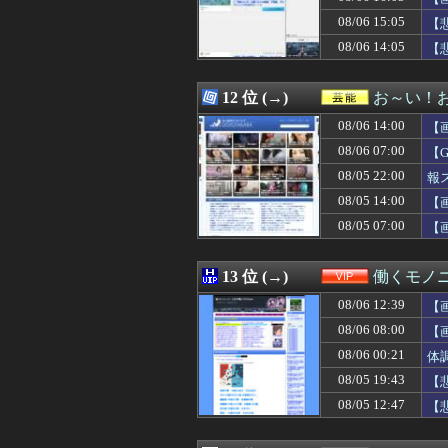
08/06 16:11
【悲報】菊地亜美
08/06 15:05
08/06 16:11
韓国人「日本で
【
08/06 16:11
【知ってた速報】
08/06 14:05
【
08/06 16:10
【悲報】キャバ
08/06 16:10
【小心夫】嫁の浮
08/06 16:10
【ホロライブ】
12 位 (→)
お～い！
08/06 16:10
【朗報】プチプチ
08/06 14:00
【
08/06 16:10
【動画】爆乳地方
08/06 16:10
【画像】NHKさ
08/06 07:00
【
08/06 16:10
【ワロタ】トラン
08/05 22:00
報
08/06 16:09
【画像】ジムニー
08/05 14:00
08/06 16:09
小学生姫ギャルモ
【
08/06 16:09
中国に上陸する台
08/05 07:00
【
08/06 16:08
【日本ハム】細野
08/06 16:08
【ウマ娘】新し
08/06 16:08
【速報】韓国警察
13 位 (→)
働くモノニ
08/06 16:06
向かいの家のツバ
08/06 12:39
【
08/06 16:06
【動画】女子中学
08/06 16:05
【エロゲ】今や
08/06 08:00
【
08/06 16:05
韓国人「韓国が韓
08/06 00:21
体
08/06 16:05
『ケムコ』とかい
08/05 19:43
【
08/06 16:05
【画像】露悪ア
08/06 16:05
【画像】令和最
08/05 12:47
【
08/06 16:05
【画像】∧∨の設
08/06 16:05
地下アイドルヲ