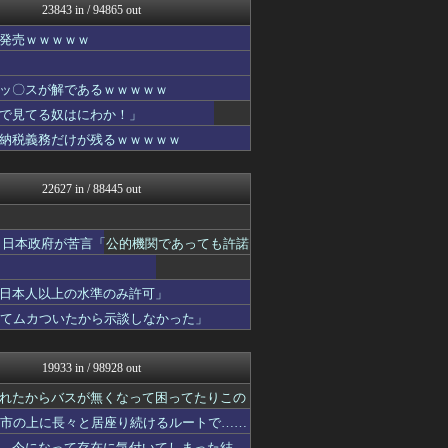
23843 in / 94865 out
なんじぇいスタジアム＠なん...
素敵な鬼女様
発売ｗｗｗｗｗ
おにひめちゃんの監視部屋-...
ファ板速報
国難にあってもの申す！！
ッ〇スが解であるｗｗｗｗｗ
日向坂46まとめ速報
で見てる奴はにわか！」
もえるあじあ(･∀･)
納税義務だけが残るｗｗｗｗｗ
【サッカー まとめ】サカラ...
気団まとめ-噫無情-｜嫁・...
かぞくちゃんねる
22627 in / 88445 out
スロ板-RUSH
スマブラ屋さん | スマブ...
おにひめちゃんの監視部屋-...
 日本政府が苦言「公的機関であっても許諾
異世界転生まとめ速報
海外のお前ら 海外の反応
ふぇー速
日本人以上の水準のみ許可」
まとめたニュース
ててムカついたから示談しなかった」
もきゅ速(*´ω`*)人(...
まぐろとにぼし
ゲーム魔人
19933 in / 98928 out
ふぇー速
なんじぇいスタジアム＠なん...
れたからバスが無くなって困ってたりこの
軍事・ミリタリー速報☆彡
都市の上に長々と居座り続けるルートで……
坂道情報通～乃木坂46まと...
、今になって存在に気付いてしまった結