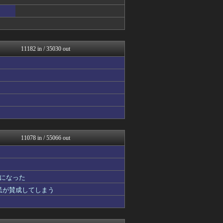
mashlife通信
海外の万国反応記＠海外の反...
正義の見方
VIPPER速報
気団まとめ-噫無情-｜嫁・...
ホロちゃんねる
11182 in / 35030 out
なんじぇいスタジアム＠なん...
なんJミュージアム
まとめ芸能＠美女画像まとめ...
おーるじゃんる
ぶる速-VIP
コノユビニュース｜みんなの...
U-1 NEWS.
ファイターズ王国＠日ハムま...
ウマ娘まとめ超速報！
【サッカー まとめ】サカラ...
11078 in / 55066 out
修羅場ライフ速報
まにゅそく 2chまとめニ...
アニチャット
海外トークログ
になった
げぇ速
国民が賛成してしまう
わんこーる速報！
不思議.net - 5ch...
女子アナお宝画像速報－5c...
V系まとめ速報