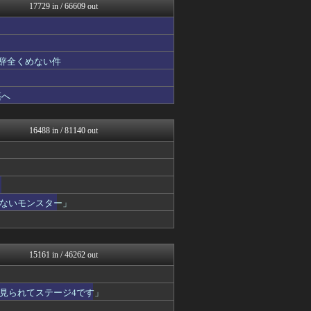
Y速報
17729 in / 66609 out
ベイスターズNEWS
モッコスヌ〜ン
修羅場ハザード -復讐・D...
ハロン棒ch
も辞全くめない件
漫画まとめ速報
アナ速‐女子アナ画像速報
デジタルニューススレッド
築へ
まとめロッテ！
バズッター速報
ベイスターズ速報＠なんJ
16488 in / 81140 out
ラビット速報
理想ちゃんねる
アルファルファモザイク＠ネ...
アナ速‐女子アナ画像速報
なんじぇいスタジアム＠なん...
おにひめちゃんの監視部屋-...
ないモンスター」
NEWSぽけまとめーる
おにひめちゃんの監視部屋-...
鬼女の宅配便 - 修羅場・...
まとめCUP
15161 in / 46262 out
アニゲー速報
NEWSまとめもりー｜2c...
浮気ちゃんねる
見られてステージ4です」
ゴールデンタイムズ