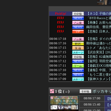
PickUp!
【ネコ】子猫の簀
ｵﾇﾇﾒ
「BYD Racc
ｵﾇﾇﾒ
【画像】お前ら
ｵﾇﾇﾒ
織田信長、豊臣秀
ｵﾇﾇﾒ
【悲報】日本人、
08/06 17:18
【悲報】ダイの
08/06 17:16
期待値は凄かっ
08/06 17:15
コトメ「あなたに
08/06 17:15
【試合実況】[202
08/06 17:15
【悲報】82歳無
08/06 17:12
【疑問】羽田空港
08/06 17:11
【遊戯王OCG情報】
08/06 17:10
【速報】中国、
08/06 17:09
「もう二度と使わ
08/06 17:09
【阪神スタメン】2(
08/06 17:09
【動画】ミニスカ
08/06 17:08
日経平均2013「
1 位 (→)
ポッカキ
08/06 17:08
Z世代さん、ジモ
08/06 17:06
高市首相「日銀
08/06 17:00
【
08/06 17:05
【悲報】元ジャン
08/06 15:40
【
08/06 17:05
【動画】ママさ
08/06 17:05
【画像】村重杏
08/06 15:00