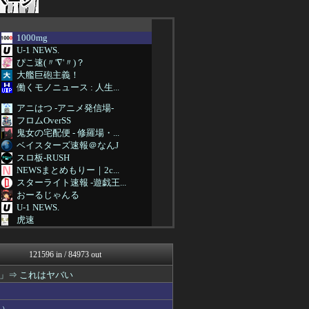
1000mg
U-1 NEWS.
ぴこ速(〃'∇'〃)？
大艦巨砲主義！
働くモノニュース : 人生...
アニはつ -アニメ発信場-
フロムOverSS
鬼女の宅配便 - 修羅場・...
ベイスターズ速報＠なんJ
スロ板-RUSH
NEWSまとめもりー｜2c...
スターライト速報 -遊戯王...
おーるじゃんる
U-1 NEWS.
虎速
なんJミュージアム
なんじぇいスタジアム＠なん...
121596 in / 84973 out
サイ速
FX2ちゃんねる｜投資系ま...
」⇒ これはヤバい
アニゲー速報
不思議.net - 5ch...
女子アナお宝画像速報－5c...