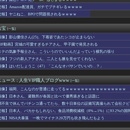
さん、マレーシアに移住ｗｗｗｗｗｗｗｗｗｗｗｗｗｗｗｗｗｗｗｗ...
ヤバい作品ばかりアニメ化してて心配になる…」
悲報】Amazon配達員、ガチでブチギレるｗｗｗｗ
サヨク界隈「首相官邸の高市熊本訪問動画にBGMが付いてる！災害...
悲報】ヤニねこ、BPOで問題視されるｗｗｗｗ
クラの女の子、お肉を噛み切れない顎になってしまう・・・
気を知ってもプライドが邪魔で動けない。自力で解決できるか？ww...
ホロドリ石配布渋くね？
お宝
[一覧]
で有名な川上産業、社名を「プチプチ株式会社」に変更wwwww
画像】影山優佳さん(25)、下着姿であたシコが止まらない
アナさん、お◯ぱいをバイバイン揺らしてしまうｗｗｗwｗｗｗｗｗ...
ん、可愛すぎる100メートルJKのお尻をモロ映し
GIF動画】宮城の可愛すぎるチアさん、甲子園で発見される
プ大統領とホワイトハウス、ナルトに自分の顔を合成して投稿 日本...
ステの気象予報士さん、こういうのでいいんだよっていう横乳の張り
の新車、5ドアがガチで完全体すぎるwwwwwww
デルのりりぴ（12）、最新の姿に「痩せすぎ」「大丈夫？」など心...
画像】フジの新人アナさん、二人とも腋を見せてくれない
風13号が絶妙なコースを辿っている！と話題に、中国の重要都市の...
画像】はいだしょうこ（47）「こんなオバサンでいいの…？」
晴希が登録/山縣秀を抹消 6日公示
い家族が生えてくる可能性は全然あるからな
、大韓サッカー協会を家宅捜索 代表監督選考巡り ・・・
ュース : 人生VIP職人ブログwww
[一覧]
メの巣を蛇が襲って雛を飲み込もうとした。すると向かいの家の長女...
画像】福岡、こんなのが普通に走ってるｗｗｗｗｗｗｗｗｗｗｗｗｗｗｗｗ
生の『チン媚びダンス』が気持ち悪い🤮
ってるエロゲ、一番可愛い子が攻略できない致命的なバグがあるっぽい
画像】日本さん、避難所が各国と比べて優秀過ぎると話題に
国株式の暴落で失ったとんでもない規模の国民年金の金額がこちら…...
調不良で休んでパチンコ通ってたら、数十日単位の証拠写真撮られて会社クビ
うRPG大量生産してる謎のメーカー
悲報】日本人、バカかもしれない。食品消費税減税（8%→1%）に93.2%の
ニメ化ブーム、はじまるｗｗｗｗ
新版・あのちゃん、エッッッッッッッッッッ！
悲報】NISA大暴落 一晩でマイナス20万円も吹き飛んだもよう
定みたいな野球部女子マネージャーが発見されるwwwwww
タク歴3ヶ月僕、金と肉体の限界を迎える