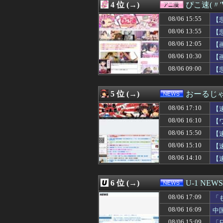
4 位 (→)
ぴこ速(〃'
08/06 16:58
【悲報】横浜De
08/06 16:57
ドラッグストア勤
08/06 15:55
【
08/06 16:57
食いつくし系の
08/06 13:55
【
08/06 16:56
RUELLE、女
08/06 12:05
08/06 16:55
韓国の飲食店で「
【
08/06 16:53
【日向坂46】
08/06 10:30
【
08/06 16:52
【外国人公務員】
08/06 09:00
【
08/06 16:52
【速報】かっこいい
08/06 16:50
【悲劇】20年間
08/06 16:50
『あ～〇〇ねぇ～
5 位 (→)
おーるじ
08/06 16:48
Lパチスロ 革命
08/06 16:47
【速報】堂本光一
08/06 17:10
【
08/06 16:47
お姫様だっこを夢
08/06 16:10
【
08/06 16:46
【画像】オタク「
が
08/06 15:50
08/06 16:46
海外「嘘だろ」
【
08/06 16:45
底辺高校出身だ
08/06 15:10
【
08/06 16:45
母がUFOを見た
08/06 14:10
【
08/06 16:45
【画像】超清楚系
08/06 16:45
岩合さんの猫の
08/06 16:45
【画像】ポリコ
6 位 (→)
U-1 NEWS
08/06 16:43
30歳以上でアル
08/06 16:42
「みんなで大家さ
08/06 17:09
「
08/06 16:42
熊本･八代港で自
看
08/06 16:09
中
08/06 16:40
井上和ちゃん、
08/06 15:09
「