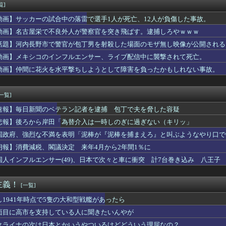
フルエンサー、ライブ配信中に自殺
覧]
ーのおいなり巻（600円）、卑猥すぎて賛否両論ｗｗｗｗｗｗｗｗ...
動画】サッカーの試合中の落雷で選手1人が死亡、12人が負傷した事故。
医学生だけど大学生活に馴染めるか不安で咽び泣く
計が赤字になるので夫に専業主夫になってほしいと頼んだ。しかし「...
動画】名古屋栄で不良外人が警察官を突き飛ばす。逮捕しろやｗｗｗ
ム2軍vsハヤテ 5-4｜ファーム交流戦7回戦｜個人成績｜8...
話題】河内長野市で警官が包丁男を射殺した場面のモザ無し映像が公開される
敵を鼓舞してしまったではないか・・・？
動画】メキシコのインフルエンサー、ライブ配信中に襲撃されて死亡。
まで届くって本当なのか？
ゲーがオワコンになった理由
動画】仲間に花火を水平撃ちしようとして障害を負ったかもしれない事故。
てさ
オンモール、爆発の原因は『これ』の可能性
[一覧]
速報】毎日新聞のベテラン記者を逮捕 包丁で夫を脅した容疑
悲報】後ろから岸田「為替介入は一時しのぎに過ぎない（キリッ」
国政府、強烈な不満を表明「泥棒が『泥棒を捕まえろ』と叫ぶようなやり口で
朗報】消費減税、閣議決定 来年4月から2年間1％に
国人インフルエンサー(49)、日本で次々と車に衝突 計7台巻き込み 八王子
主義！
[一覧]
し1941年時点で5隻の大和型戦艦があったら
面目に高市を支持している人に聞きたいんやが
クライナの次は日本とかいうやついるけどどういう理屈なの？