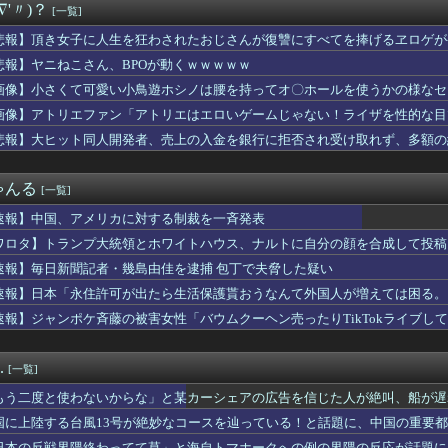
∇'〃)？
[一覧]
NAベイスターズの選手写真、geminiｗｗｗｗｗｗｗｗ
務中。カード払いの商品を現金で返金してほしいと言い張る女性客。...
悲報】頂き女子に人生を狂わされたおじさんが復讐にすべてを捧げるヱロゲが
彼女に冷めたので別れようと思うんだけど、これどう思う？
悲報】ヤニねこさん、BPOが動くｗｗｗｗｗ
性誌メディア『arweb』にて新作アクティブウェア6型が掲載
こぼれたビールを再提供？」…衝撃映像が拡散、衛生管理に批判殺到...
画像】小さくて可愛い小鳥遊ホシノは腰を持ってオ〇ホールを使うかの様なセ
公式からの注意喚起、ヤフートップに掲載される
画像】アトリエファン「アトリエはエロいゲームじゃない！ライザを性的な目
三重県、ぱよくマスコミの総攻撃に屈せず！「県民対象アンケート『...
悲報】大ヒット同人開発者、売上の入金を銀行に拒否され受け取れず、多額の
アスリート調査 1位 中村敬斗（サッカー） 2位 高橋藍（バ...
騙し続けた妻…長男は本当の息子じゃなかった。その真実があまりに...
』みたいな言い回しが嫌い。彼女が言った瞬間、イラッときて...
ゃんる
[一覧]
機ヴァルヴレイヴ2の公式スマホゲームアプリが配信開始！アプリ独...
さん、左目のコンタクトが曇ってしまったため急遽ステージ上で洗う...
速報】中国、アメリカに対する制裁を一斉発表
見る肥満な私、プールである子供達に「肥満！」「肥満だ！」と騒が...
ワロタ】トランプ大統領とホワイトハウス、ナルトに自分の顔を合成して投稿
実際にプレイしたらわかるけどライザは友達って感じで性的な目では...
必要」
4千万円を恐喝した日本人の手口に海外びっくり仰天！（海外の反応）
速報】毎日新聞記者・幾島由佳を逮捕 包丁で夫脅した疑い
けど勉強しまくって上位大学に進学した結果w
速報】日本「永住許可が出たら生活保護貰おうなんて外国人が増えては困る。
って言ってきたんだが…
速報】ジャンポケ斉藤の被害女性「バウムクーヘン売ったりTikTokライブし
シンガーソングライター、グラビアが可愛すぎるwwww“虫博士”...
ポストカードが結構あるの
レ卒業のカプコン、スト6に可愛すぎるフィリピン人キャラ実装！
.
[一覧]
バイトしてるおっさんの正体ｗｗ
ん」約2881億円の債務超過
もう二度と使わないからな」と某カーシェアの広告を信じた人が絶叫、船が遅
衛隊の「病院船」が医療提供開始、診察と薬剤処方…被災者向け大浴...
板が…
国に上陸する台風13号が絶妙なコースを辿っている！と話題に、中国の重要
湾岸スタジオで警備員に止められるｗ【乃木坂46】
日本の反戦界隈終わってて草」と海自トマホークへの例の界隈の反応が話題に