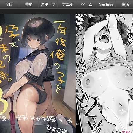
VIP
芸能
スポーツ
アニ漫
ゲーム
YouTube
生活