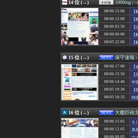
08/06 16:04
14 位 (→)
日本人女性イン
1000mg
[一
08/06 16:03
【画像】ディズニ
08/06 15:00
【
08/06 16:03
三浪して春から
08/06 16:03
08/06 12:00
仕事をするほど家
【
08/06 16:03
【試合結果】日本ハ
08/06 03:50
【
08/06 16:03
【豊臣兄弟！】
08/06 00:00
【
08/06 16:02
※月光蝶が木星
08/06 16:02
格ゲーとレース
08/05 22:00
【
08/06 16:01
充電ケーブルっ
08/06 16:01
【速報】熊本イ
15 位 (→)
保守速報
08/06 17:00
【
08/06 15:50
【
08/06 14:46
中
08/05 19:36
【
08/05 18:35
韓
16 位 (→)
大艦巨砲
08/06 15:05
も
08/06 12:05
真
08/06 09:05
ウ