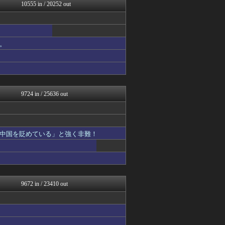
痛いニュース(ﾉ∀`)
10555 in / 20252 out
watch＠２ちゃんねる
ふぇー速
修羅の華-家庭・生活まとめ
ファイターズ王国＠日ハムま...
。
大河ドラマ2ch
GUNDAM.LOG｜ガン...
mutyunのゲーム+αブ...
PCパーツまとめ
凹凸ちゃんねる 発達障害・...
9724 in / 25636 out
中国を貶めている」と強く非難！
9672 in / 23410 out