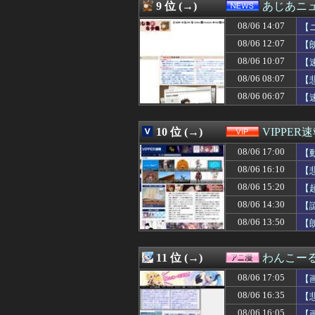
08/06 16:30
モンハンワイルズSw
9 位 (→)
あじあニ
08/06 16:30
【公示】DeNA
08/06 14:07
08/06 16:30
【悲報】韓国在
【
08/06 16:29
私「お願いだから
08/06 12:07
【
08/06 16:29
高杉吏麒騎手がが
08/06 10:07
【
08/06 16:29
【悲報】みい山作
08/06 16:27
【画像】本田望
08/06 08:07
【
08/06 16:27
【衝撃】年収30
08/06 06:07
【
08/06 16:26
上田は覚醒した
08/06 16:25
【悲報】憧れのト
08/06 16:24
【公示】DeNA
10 位 (→)
VIPPER
08/06 16:23
中国製ルーター2
08/06 17:00
【
08/06 16:21
【セール】Kind
08/06 16:20
【動画】佳子様(3
08/06 16:10
【
08/06 16:20
【朗報】なぜか
08/06 15:20
【
08/06 16:20
【悲報】桑田真
08/06 16:18
08/06 14:30
【豹変】優しかっ
【
08/06 16:18
【衝撃】公務員
08/06 13:50
【
08/06 16:16
ガル民になって
08/06 16:15
未就学児無料のバ
08/06 16:15
【画像】空調服、
11 位 (→)
わんこー
08/06 16:12
【悲報】ヤニねこ、
08/06 17:05
【
08/06 16:12
【衝撃】イオン
08/06 16:12
行為を拒否されて
08/06 16:35
【
08/06 16:12
ヤニねこ、BPO
08/06 16:05
【