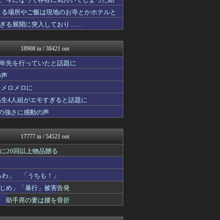
アニゲー速報
スコールちゃんねる｜２ちゃ...
まる場所やご飯は現地のお寺とかホテルと
にゅーすアルー！
ぎる展開に突入しており……
鬼女はみた -修羅場・恋愛...
おにひめちゃんの監視部屋-...
おうち速報
18908 in / 38421 out
政経ワロスまとめニュース♪
おにひめちゃんの監視部屋-...
十年先を行っていたと話題に
修羅場ライフ速報
の声
不思議.net - 5ch...
をメロメロに
子育てちゃんねる
わんこーる速報！
高生4人組がエモすぎると話題に
哲学ニュースnwk
の強さに感動の声
筋肉速報
バスケまとめ・COM
修羅の華-家庭・生活まとめ
17777 in / 54521 out
いたしん！
なんじぇいスタジアム＠なん...
に20回以上物品贈る
おうまがタイムズ
気団談
るわ」 「うちも！」
ウマ娘まとめ速報うまろぐ
PlaySphere | ...
じめ」「暴行」被害告発
アルファルファモザイク＠ネ...
明 助手席の妻は腰を骨折
パチンコ・パチスロ.com
気団まとめ-噫無情-｜嫁・...