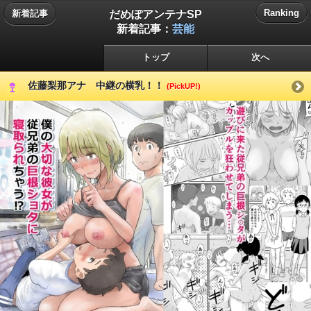
だめぽアンテナSP
Ranking
新着記事
新着記事：
芸能
トップ
次へ
佐藤梨那アナ 中継の横乳！！
(PickUP!)