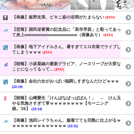
【画像】板野友美、ビキニ姿の谷間がたまらない
(ｵﾇﾇﾒ)
【悲報】国民栄誉賞の記念品に「高市早苗」と彫ってあっ
て炎上wwwwwwwwwwwwwwww（画像あり）
(ｵﾇﾇﾒ)
【画像】地下アイドルさん、暑すぎてエロ衣装でライブし
てしまうｗｗｗ
(ｵﾇﾇﾒ)
【朗報】小坂菜緒の最新グラビア、ノースリーブが大変な
ことになってるって...
(ｵﾇﾇﾒ)
【画像】会社の女がお○ぱい強調しすぎなんだけどｗｗｗ
(22:19)
【朗報】山﨑愛生「けんぱなぱっぱぱん！」 ← けん玉
やる気無さすぎて草ｗｗｗｗｗｗｗｗ【モーニング
娘。'26】
(22:14)
【画像】池田レイラちゃん、服着てても完熟に仕上がるｗ
ｗｗｗｗｗｗｗｗｗｗｗｗｗ
(22:11)