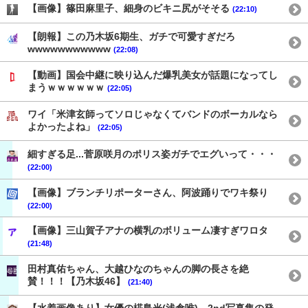
【画像】篠田麻里子、細身のビキニ尻がそそる
(22:10)
【朗報】この乃木坂6期生、ガチで可愛すぎだろ
wwwwwwwwwww
(22:08)
【動画】国会中継に映り込んだ爆乳美女が話題になってし
まうｗｗｗｗｗｗ
(22:05)
ワイ「米津玄師ってソロじゃなくてバンドのボーカルなら
よかったよね」
(22:05)
細すぎる足...菅原咲月のポリス姿ガチでエグいって・・・
(22:00)
【画像】ブランチリポーターさん、阿波踊りでワキ祭り
(22:00)
【画像】三山賀子アナの横乳のボリューム凄すぎワロタ
(21:48)
田村真佑ちゃん、大越ひなのちゃんの脚の長さを絶
賛！！！【乃木坂46】
(21:40)