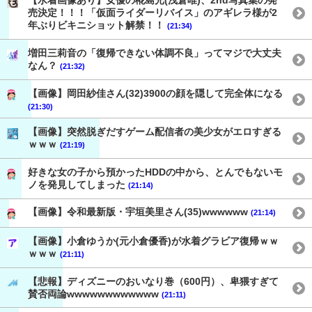
【水着画像あり】女優の椛島光(浅倉唯)、2nd写真集の発
売決定！！！「仮面ライダーリバイス」のアギレラ様が2
年ぶりビキニショット解禁！！
(21:34)
増田三莉音の「復帰できない体調不良」ってマジで大丈夫
なん？
(21:32)
【画像】岡田紗佳さん(32)3900の顔を隠して完全体になる
(21:30)
【画像】突然脱ぎだすゲーム配信者の美少女がエロすぎる
ｗｗｗ
(21:19)
好きな女の子から預かったHDDの中から、とんでもないモ
ノを発見してしまった
(21:14)
【画像】令和最新版・宇垣美里さん(35)wwwwww
(21:14)
【画像】小倉ゆうか(元小倉優香)が水着グラビア復帰ｗｗ
ｗｗｗ
(21:11)
【悲報】ディズニーのおいなり巻（600円）、卑猥すぎて
賛否両論wwwwwwwwwwww
(21:11)