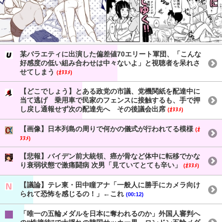
某バラエティに出演した偏差値70エリート軍団、「こんな
好感度の低い組み合わせは中々ないよ」と視聴者を呆れさ
せてしまう
(ｵﾇﾇﾒ)
【どこでしょう】とある政党の市議、党機関紙を配達中に
当て逃げ 乗用車で民家のフェンスに接触するも、手で押
し戻し通報せず次の配達先へ その後議会出席
(ｵﾇﾇﾒ)
【画像】日本列島の周りで何かの儀式が行われてる模様
(ｵ
ﾇﾇﾒ)
【悲報】バイデン前大統領、癌が骨など体中に転移でかな
り衰弱状態で激痛闘病 次男「見ていてとても辛い」
(ｵﾇﾇﾒ)
【議論】テレ東・田中瞳アナ「一般人に勝手にカメラ向け
られて恐怖を感じるの！」←これ
(00:12)
「唯一の五輪メダルを日本に奪われるのか」外国人審判へ