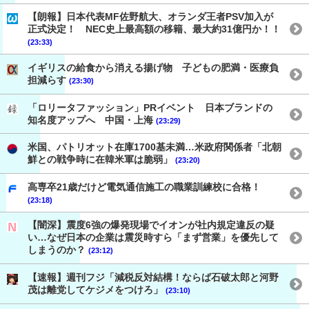
【朗報】日本代表MF佐野航大、オランダ王者PSV加入が
正式決定！ NEC史上最高額の移籍、最大約31億円か！！
(23:33)
イギリスの給食から消える揚げ物 子どもの肥満・医療負
担減らす
(23:30)
「ロリータファッション」PRイベント 日本ブランドの
知名度アップへ 中国・上海
(23:29)
米国、パトリオット在庫1700基未満…米政府関係者「北朝
鮮との戦争時に在韓米軍は脆弱」
(23:20)
高専卒21歳だけど電気通信施工の職業訓練校に合格！
(23:18)
【闇深】震度6強の爆発現場でイオンが社内規定違反の疑
い…なぜ日本の企業は震災時すら「まず営業」を優先して
しまうのか？
(23:12)
【速報】週刊フジ「減税反対結構！ならば石破太郎と河野
茂は離党してケジメをつけろ」
(23:10)