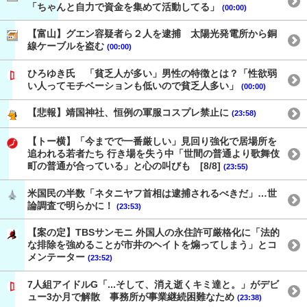
「ちゃんと自力で資金を集めて活動してる」
(00:00)
【富山】グエン容疑者ら２人を逮捕 太陽光発電所から銅
線ケーブルを盗む
(00:00)
ひろゆき氏 「貧乏人が多い」男性の特徴とは？「性欲弱
い人ってモチベーションも低いので貧乏人多い」
(00:00)
【悲報】靖国神社、恒例の軍服コスプレ禁止に
(23:58)
【トー横】「今までで一番厳しい」見回り強化で居場所を
追われる若者たち 行き場を失う中「世間の普通より歌舞伎
町の普通が合っている」と心の叫びも [8/8]
(23:55)
米国民の半数「ネタニヤフ首相は逮捕されるべきだ」…世
論調査で明らかに！
(23:53)
【案の定】TBSサンモニ 外国人の永住許可厳格化に「法的
な排除を強めることが市井のヘイトを煽ってしまう」とコ
メンテーター
(23:52)
7人組アイドルG「...そして、消え逝くキミ達と。」がデビ
ュー3か月で解散 事務所が事業継続困難なため
(23:38)