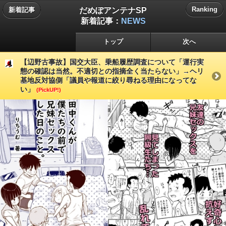
だめぽアンテナSP
Ranking
新着記事
新着記事：
NEWS
トップ
次へ
【辺野古事故】国交大臣、乗船履歴調査について「運行実
態の確認は当然。不適切との指摘全く当たらない」→ヘリ
基地反対協側「議員や報道に絞り尋ねる理由になってな
い」
(PickUP!)