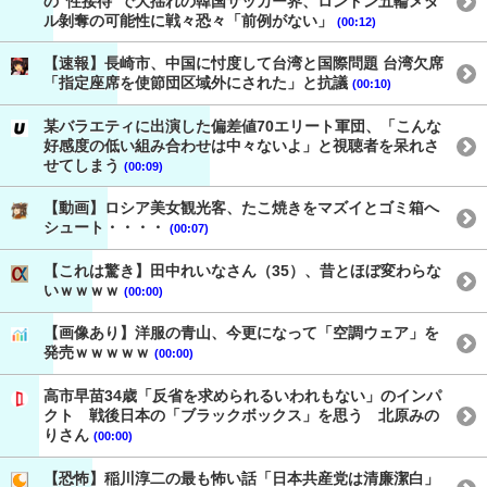
の“性接待”で大揺れの韓国サッカー界、ロンドン五輪メダ
ル剝奪の可能性に戦々恐々「前例がない」
(00:12)
【速報】長崎市、中国に忖度して台湾と国際問題 台湾欠席
「指定座席を使節団区域外にされた」と抗議
(00:10)
某バラエティに出演した偏差値70エリート軍団、「こんな
好感度の低い組み合わせは中々ないよ」と視聴者を呆れさ
せてしまう
(00:09)
【動画】ロシア美女観光客、たこ焼きをマズイとゴミ箱へ
シュート・・・・
(00:07)
【これは驚き】田中れいなさん（35）、昔とほぼ変わらな
いｗｗｗｗ
(00:00)
【画像あり】洋服の青山、今更になって「空調ウェア」を
発売ｗｗｗｗｗ
(00:00)
高市早苗34歳「反省を求められるいわれもない」のインパ
クト 戦後日本の「ブラックボックス」を思う 北原みの
りさん
(00:00)
【恐怖】稲川淳二の最も怖い話「日本共産党は清廉潔白」