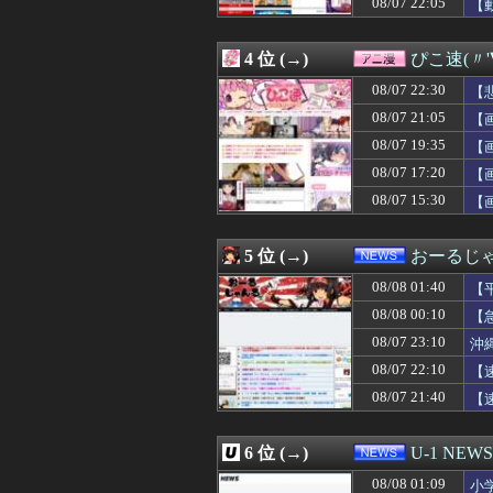
08/07 22:05
【
08/08 01:33
【ｼｺ画像】22
08/08 01:31
安倍難去ってサ
08/08 01:31
【ウマ娘】とりあ
4 位 (→)
ぴこ速(〃'
08/08 01:30
アラフォーワイ
08/08 01:30
◆日本代表◆板倉
08/07 22:30
【
08/08 01:30
DeNA・度会隆
08/07 21:05
【
08/08 01:30
【サッカー】韓国
08/07 19:35
08/08 01:30
【悲報】大阪で白昼堂
【
08/08 01:30
【画像】Fカップ
08/07 17:20
【
08/08 01:29
義弟嫁「駅で男の
08/07 15:30
【
08/08 01:25
【悲報】彼氏いる
08/08 01:24
【カミツキ悲報】
08/08 01:20
日本代表DF冨安
5 位 (→)
おーるじ
08/08 01:20
イメージDVD界
08/08 01:17
【ウマ娘】懐か
08/08 01:40
【
08/08 01:17
隣人「旅行に行っ
08/08 00:10
【
08/08 01:16
『広島燃ゆ』と『
08/07 23:10
08/08 01:15
放置子「お腹へっ
沖
08/08 01:15
クンニ中に匂った
た
08/07 22:10
【
08/08 01:13
【悲報】ロシア
08/07 21:40
【
08/08 01:12
【ガチ】キャス
08/08 01:10
【画像】16歳で
08/08 01:10
【画像】ジャン
6 位 (→)
U-1 NEWS
08/08 01:10
【画像】4年で巨
08/08 01:09
小学生の段階で人
08/08 01:09
小