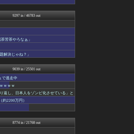
ニュー速VIPブログ(`･...
わんこーる速報！
ベイスターズ速報＠なんJ
9297 in / 46783 out
ゲーム魔人
なんJやきう関係ない部@お...
なんJミュージアム
じわ速 芸能ニュースまとめ
滅茶苦茶やろなぁ」
坂道情報通～乃木坂46まと...
婚外ちゃんねる
基地沢直樹-復讐・修羅場・...
題解決じゃね？」
NEWSぽけまとめーる
まとめCUP
9039 in / 25501 out
ュで逃走中
ｗｗｗｗｗ
り返し、日本人をゾンビ化させている」と
約2200万円）
8774 in / 21768 out