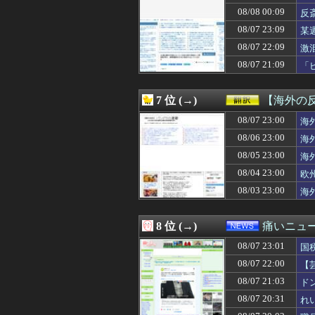
08/08 01:09
【朗報】兎田ぺこ
08/08 00:09
反
08/08 01:09
免許証更新者の
08/07 23:09
某
08/08 01:06
義母が初対面の私
呆
08/08 01:05
【画像】FRID
08/07 22:09
激
08/08 01:05
【悲報】オタク男
08/07 21:09
「
08/08 01:05
【画像】44歳
08/08 01:05
【急募】デブが
08/08 01:03
【悲報】ワンピ
7 位 (→)
【海外の
08/08 01:03
【画像】日本の
08/08 01:03
08/07 23:00
将来嫁親と住むた
海
08/08 01:03
売れないモデル
08/06 23:00
海
08/08 01:03
アメリカの終戦
08/05 23:00
海
08/08 01:02
【画像】エッチ
08/08 01:02
海外「バルサ王
08/04 23:00
欧
08/08 01:01
モンスターハン
08/03 23:00
海
08/08 01:01
【画像】ヘソ出
08/08 01:00
【悲報】竹田恒泰
08/08 01:00
間男「旦那と別れ
8 位 (→)
痛いニュース
08/08 01:00
【東京】「ミラー
08/07 23:01
08/08 01:00
【恐怖】18歳で
国
08/08 01:00
小久保裕紀の次
08/07 22:00
【
08/08 01:00
ビール飲みながら
損
08/07 21:03
ド
08/08 01:00
「Linuxで十分
08/08 01:00
『ガンタンク』
08/07 20:31
れ
08/08 01:00
【遊戯王OCG情報】