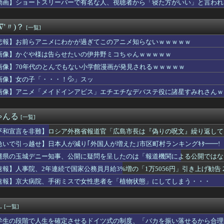
動画】ショートスリーパーで有名な人、視聴者から「寝た方がいい」と言われ
歳の女さんのむき出しお乳、エ○チ過ぎるｗｗｗｗｗｗｗｗｗｗｗ
ナエ禍蔓延・・・なぜ日本人は妙ちくりんな女に騙されてしまったのか
えず育成完了させたウマ娘のスキルを取得するのが面倒…このまま終...
∇'〃)？
[一覧]
、仕事をやめる決心をする
滉は「めっちゃモテる」 年収7億円・お洒落・包容力…超愛される...
悲報】お前らアニメにわかが過ぎてこのアニメ知らないｗｗｗｗｗ
輝ののヒロイン、選挙候補者の街頭演説に聞こえる
画像】かぐや様は告らせたいの伊井野ミコちゃんｗｗｗｗｗ
サッカー協会、性接待疑惑 日本人審判も含まれると報道 「Jリー...
々誘拐事件発生 wwwwwwwwwwwwwwwwwwwww...
画像】70年代のとんでもない小学館漫画が発見されるｗｗｗｗｗ
女子21歳、下乳ポロリ祭りｗｗｗｗｗ
画像】女の子「・・・！💦」スッ
人と一緒でしたよねぇ？」私「従弟だけど？」→意味深な言い方をさ...
画像】アニメ「メイドインアビス」エチエチなデバステ役に諸星すみれさんｗ
女寝取りまくったらｗｗｗｗｗｗｗｗｗｗwwww
甲子園でインドネシア人選手が始球式→日本保守党・百田尚樹代表「...
健洋の英プレミア・クリスタルパレス加入が正式決定 鎌田大地とチ...
ゃんる
[一覧]
にブレイク確定の超大型新人が爆誕するwwwww黒髪清純乙女・黒...
しいと感じたらおっさん
平和宣言を非難】ロシア外務省報道官「広島市長は『偽りの呪文』繰り返して
てきます！」私「この時期に？」→ノーマスクで出掛ける姿を見てモ...
急いで引っ越せ】日本人が減り｢外国人が増えた｣市区町村ランキングｷﾀ━━!
ヤクルト燃ゆ』を比較←カープファンの反応「新井監督2年目と似て...
た～」女性「お母さんはどうしたの？」 → 大胆すぎる尋問で.....
縄県の玉城デニー知事、公開に疑問を呈したのは「報道機関による公開ではな
らこうなるww
」とよくわからない説明
速報】人事院、2年連続で国家公務員月給3%増の「1万5056円」引き上げ勧告 
、じわじわと逝き始める
速報】京大病院、手術ミスで女性患者を「植物状態」にしてしまう・・・
ターの大越健介、高市首相に『爆弾発言』をしてしまう！！！！！
このお◯ぱいはいかんでしょｗｗｗwｗｗｗｗｗｗｗｗ❤
ポケ斎藤「性行為の許諾は取ったことありません」
.
[一覧]
乳に成長した女の子、両方JC時代の比較写真がこちらｗｗｗｗ
生を確定させるドイツ式の制度、「バカを振い落せるから合理的だ」...
学生の段階で人生を確定させるドイツ式の制度、「バカを振い落せるから合理