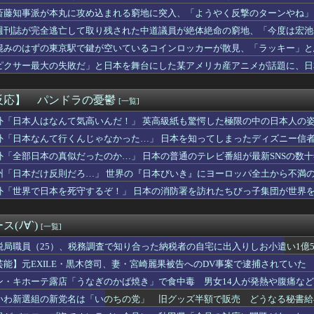
ら：なんか水着イベント100位以内入ってるんだが？ぺこ！昨日爆...
斎藤知事派が本丸に攻め込まれる窮地に突入、「ようやく反撃のターンやね」
ゴールド免許率、６７％ｗｗｗｗ
週刊誌が完全逃亡して取り残された中道議員が絶体絶命の窮地、「今度は宏池
の父を学校もろくに出ていないんでしょ？」と見下した。しかし父が...
れる人が続出
AY砲された巨人軍のエースさん、隣の女子が絶対に美人だと話題に...
混みのはずの東京駅で鍵が空いているコインロッカーが散見、「ラッキー」と
子の理想「ACが好きでスタバより牛丼屋に行きたがる女」、この銀...
ピクサー最大の失敗だ」と日本を舞台にした某アメリカ産アニメが話題に、日
の芸能人が同窓会に参加した結果ｗｗｗｗｗｗｗｗｗｗｗｗｗｗｗｗ
主人公のゲームにありがちな事
ースさん、長すぎるせいで新規ファンがガチで誰もいないｗｗｗｗ
反応】 パンドラの憂鬱
[一覧]
ライオンさん、溶けるｗｗｗｗｗｗｗｗｗｗｗｗｗｗ
めの二世帯住宅を建てるという息子が援助を求めてきた。「同額が欲...
外「日本人はなんて気高いんだ！」 英高級紙も驚愕した極限の中の日本人の
なんですが、何か質問ありますか？
外「日本なんて行くんじゃなかった…」 日本を知ってしまったディズニー信
に立ちはだかる壁、イスラエルはトランプ和平案に「同意せず」！
外「全部日本の真似だったのか…」 日本の普通のテレビ番組が最新SNSの数
なお姉さん「男の子って、こういうのが好きなんでしょ…？」
国に？」ロドリがまさかのバルサ移籍か？（海外の反応）
州「日本だけ反則だろ…」 世界の『日本びいき』にヨーロッパ全土から不満
ターというゲームの魅力ってどんな部分だと思う？
外「世界で日本を死守するぞ！」 日本の消防署を訪れたちびっ子集団が世界
しJKさん、股間の方まで見えてしまうｗｗｗｗｗｗｗｗｗ
「愛子さまが天皇になれないのはSnow Manに女がいないのと...
て俺と結婚してよ」嫁「うーん…」間男(強行突破してやる！) ...
(ﾉ∀`)
[一覧]
くらいは当たっても仕方ないと」運転手男（49）を再逮捕 ベント...
無期懲役になった奴、怖い・・・
税局職員（25）、税務調査で知り合った納税者の自宅に出入りしお小遣い1億50
の福岡ソフトバンクホークスの監督ｗｗｗ
芸能】元EXILE・黒木啓司、妻・宮崎麗果被告へのDV事案で逮捕されてい
焼きそば食べて 「たーまやー！」と叫んでる北欧系っぽい10名程...
傷の怪我
ン・キホーテ露店「うなぎのかば焼き」で食中毒 男女14人が発熱や腹痛な
じゃね…？」世界が気付き始める Linuxの市場シェアが初め...
とかいう謎のモビルスーツ
いわ新選組の新党名は「いのちの党」 旧グッズ半額で販売 どうなる秘書給
UTILITY SELECTION収録『聖王女ローズパメラ...