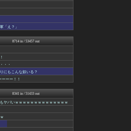
軍「え？」
8714 in / 53457 out
！
・・・
りにもこんな奴いる？
ーーーー！！
8341 in / 51433 out
もヤバいｗｗｗｗｗｗｗｗｗｗｗｗｗｗ
ｗｗ