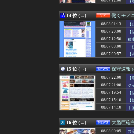
08/07 12:00
【
08/08 00:25
先生の彼女にな
08/08 00:25
【悲報】女子ア
08/08 00:25
14 位 (→)
【勝ち】DeNA
働くモノニ
08/08 00:25
「ガンダムW」
08/08 01:13
【
08/08 00:22
何回見ても面白
08/08 00:20
08/07 20:00
【動画】JKさん
【
08/08 00:19
【画像】ほぼ全
08/07 12:50
積
08/08 00:19
与田ちゃん、プ
08/07 08:00
「
08/08 00:18
美味しい洋食屋
08/08 00:18
朝から嫁がやらか
08/07 00:57
【
08/08 00:18
【衝撃】大学生の
08/08 00:15
【画像】台湾女子
15 位 (→)
保守速報
08/07 22:00
【
08/07 21:00
ジ
08/07 19:54
【
主
08/07 15:10
【
08/07 14:10
中
16 位 (→)
大艦巨砲
08/08 00:05
共