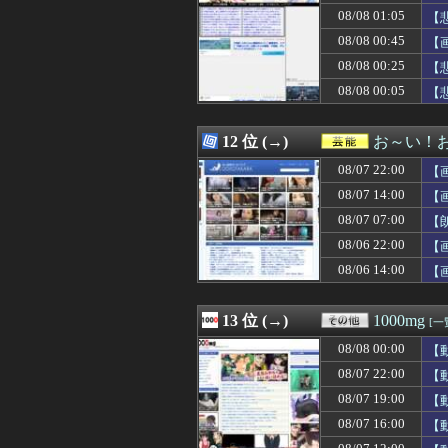
08/08 00:35
【甲子園】青森
08/08 01:05
【
08/08 00:35
8月7日 ロッテ
08/08 00:45
【
08/08 00:34
スーパーの裏で
08/08 00:25
08/08 00:34
【まどマギ】こ
【
08/08 00:34
【動画】喧嘩上級
08/08 00:05
【
08/08 00:33
【ｼｺ画像】ドデ
08/08 00:32
ある日急に似合
08/08 00:32
【悲惨】ワイデ
12 位 (→)
お～い！
08/08 00:32
美人アナウンサ
08/07 22:00
【
08/08 00:31
【動画】移民受け
08/08 00:31
韓国人「実は意
08/07 14:00
【
08/08 00:31
【小ネタ・画像】
08/07 07:00
【
08/08 00:30
今の時期 河口で
08/06 22:00
08/08 00:30
【FEH】リーク
【
08/08 00:30
韓国サッカー協
08/06 14:00
【
08/08 00:30
◆悲報◆森保監督
08/08 00:30
【原神】瑞希がポ
08/08 00:30
過給なしで420p
13 位 (→)
1000mg
[一
08/08 00:30
『ウィッチャー
08/08 00:00
【
08/08 00:30
【サッカー】J1
08/08 00:30
【モンハンサンブ
08/07 22:00
【
08/08 00:30
【悲報】長瀬智
08/07 19:00
【
08/08 00:29
ドラクエのゼシ
08/07 16:00
【
08/08 00:26
【日向坂46】坂井
08/08 00:25
【悲報】女に手を