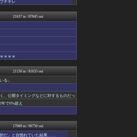
ブチギレ
えっ!?またここのサイト?
とりのまるやき（保守）
ウマ娘まとめ速報うまろぐ
21637 in / 87845 out
あらまめ2ch
WorldFootball...
ベイスターズNEWS
フットボール速報
キニ速
GOSSIP速報
修羅場ハザード -復讐・D...
ｗｗｗｗ
バズッター速報
正義の見方
ドメサカブログ
21150 in / 81635 out
もきゅ速(*´ω`*)人(...
ウマ娘うまぴょい速報
いる」
素敵な鬼女様
広島東洋カープまとめブログ...
く、公開タイミングなどに対するものだっ
鬼女の宅配便 - 修羅場・...
まとめCUP
2年で6%超え
働くモノニュース : 人生...
NEWSまとめもりー｜2c...
なんJミュージアム
スコールちゃんねる｜２ちゃ...
17909 in / 90750 out
GOSSIP速報
U-1 NEWS.
的だ」と自惚れていた結果……