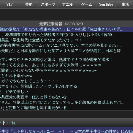
VIP
芸能
スポーツ
アニ漫
ゲーム
YouTube
生活
最新記事情報 - 08/08 02:31
動の逆境で「死ねない理由を集めた」日々を吐露「俺は生きたいと思...
）、税務調査で知り合った納税者の自宅に出入りしお小遣い1億50...
垣美里「学生時代は全然モテなかったです」⇒！！！
の弱者男性は恋愛ゲームとかアニメ見てない。本当の闇を見せるね」...
失敗だ」と日本を舞台にした某アメリカ産アニメが話題に、日本と韓...
たマンモスやナチス軍艦など露出、熱波でドナウ川が歴史的渇水！
で待ってる女さん、あまりにも多すぎて大渋滞にｗｗｗｗｗ
験者しかわからない事ｗｗｗｗｗｗｗｗｗｗｗｗwwww
とヤれる率がwww
、ガチでやらかしてしまう・・・・
松本まりか、乳首隠したノーブラ乳がHすぎる
夏、ガチで涼しい
本共産党の街宣車、ほんと碌でもないな
さん、想像以上にヤバいことになってる…多分想像の何倍以上もヤバ...
んけど定期的に嘘情報を流す馬鹿がいる
ロンのお姉さん、特別サービスがエ□すぎる件ｗｗｗｗｗｗ
性、フェミニズムを「陰謀論」だと思っていたｗｗｗｗ
ット
==//====燕=星==竜=鯉 【8/7】
[一覧]
ジロードみたいな青春を送りたいなっっっっ
子生徒「土下座しながらオ○ニーしろ！」⇒ 日本の男子生徒への性的いじめ動