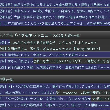
ースの正体、ガチ『コレ』だと判明ｗｗｗｗ
閲覧注意】首吊り自殺中に失禁する美少女達の動画を見て興奮する男達が存在
さん、飼い主の『レズプレイ』を見てドン引き・・・
チネルの小説を読んでラスボスに驚いた
閲覧注意】有名タレント(48歳)、生配信中に自傷行為。想像の10倍エグくて
】菅叶和さん、公式インスタ開設【声優】
閲覧注意】大阪で警察官に射殺された ”刃物男” の無修正動画が海外で話題に
世界に5種しかない飛行能力」ついに謎が判明するｗｗｗｗ
山みなみアナ 巨乳 ＆ ノースリーブ！！【GIF動画あり】
外「日本の住宅街にこんなレ●プ魔が潜んでるとかマジかよ…さすがHENTAI
んで女子会する名古屋女子、こうなってしまうｗｗｗｗ
さん、熊本地震被災地へ2000万円の寄付！
ルファモザイク＠ネットニュースのまとめ
[一覧]
肉』コレクション、大変なことになってるって...
の娘に「キモッ」と言われたお父さん、グレる
画像】きしめんで女子会する名古屋女子、こうなってしまうｗｗｗｗ
支持者「『れいわ信者』『れいわ知能』は差別的。放送禁止用語にす...
画像】前田敦子さん、脚が長すぎるｗｗｗｗｗｗｗ 【Pickup07091615】
刺し食べた医師、全身麻痺へ…「死んだほうが良かった」
を見せてあげる」女児を公園内に誘い込みわいせつか アダルトビデ...
画像】元宝塚のセクシー女優さん、AKBと並んだ結果ｗｗｗｗ
ん、脚が長すぎるｗｗｗｗｗｗｗ 【Pickup0709161...
画像】女さん「私はきっと明日も太ってるかわいそうな子」←発想が天才すぎるｗｗｗ 
カー、20年安泰になってしまうWWWWWWWWWWWW
動画】女子高生ダンス部、完成度が高すぎる 過去最高傑作と話題にｗｗｗｗ
、歩行者を轢いた挙句、道路で昼寝をしようとしてしまう
イレのデザインが話題！間違って入るやつ続出www
グDON作ったけど
速報
[一覧]
ない体型の南米女ｗｗｗｗｗ
、ミニカズーで最駆けを演奏ｗ【乃木坂46】
悲報】トレパク絵師の江口寿史さん、開き直って言い訳してしまう。全く反省
いかわ』公開14日間で興収50億円突破！！
RPG「他人の家漁ってアイテムGETすんの楽しーwwwww」→欧米で馬鹿にさ
難】ロシア外務省報道官「広島市長は『偽りの呪文』繰り返している」
の愛情が薄れ、職場の女とフリンして離婚した。ところが、あるトラ...
謎】『ダーク路線のドラクエ12』を発売中止にしないといけなかった理由っ
永久追放ｗｗｗｗｗｗｗｗｗｗｗｗｗｗｗ（証拠あり）
朗報】ソシャゲ本気の最終兵器『無限大アナンタ』遂にサービス開始へwwww
乳筋トレ女子ｗｗｗｗｗｗｗｗｗｗｗ