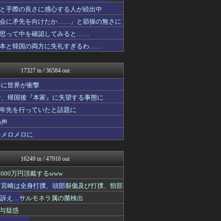
トレンドの通り道
と手際の良さに感心する人が続出中
コノユビニュース｜みんなの...
会に矛先を向けたか……」と節操の無さに
修羅場ライフ速報
女子アナお宝画像速報－5c...
思って中を確認してみると……
わんこーる速報！
本と韓国の両方に失礼すぎるわ……
不思議.net - 5ch...
カンダタ速報
アニはつ -アニメ発信場-
17327 in / 36584 out
watch＠２ちゃんねる
修羅の華-家庭・生活まとめ
姿に世界が衝撃
ダイエット速報＠2ちゃんね...
者、帰国後『本家』に失望する事態に
軍事・ミリタリー速報☆彡
十年先を行っていたと話題に
いたしん！
わーすぽ 海外の反応
の声
汎用型自作PCまとめ
をメロメロに
ラビット速報
キニ速
オーバージョイド！
16249 in / 47910 out
常識的に考えた
VIPPER速報
00万円頂戴するwww
日刊やきう速報
た 宮崎は全身打撲、頭部裂傷及び打撲、頸部
ほんわかMkⅡ
ど訴え…サルモネラ属の菌検出
あらまめ2ch
ゆるゲーマー遅報
与疑惑
スターライト速報 -遊戯王...