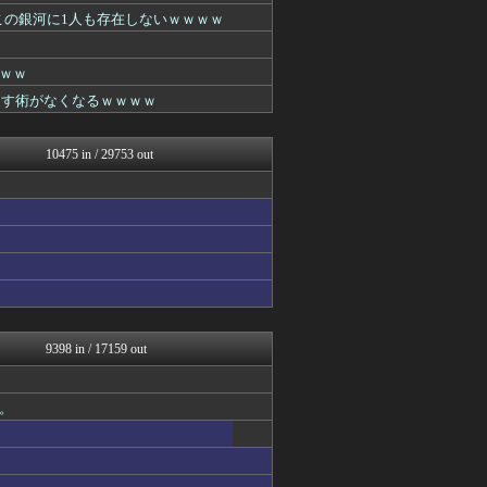
スコールちゃんねる｜２ちゃ...
この銀河に1人も存在しないｗｗｗｗ
まとめロッテ！
おたくみくす 声優まとめ
まどドラまとめ速報 魔法少...
ｗｗ
筋肉速報
なす術がなくなるｗｗｗｗ
えっ!?またここのサイト?
基地沢直樹-復讐・修羅場・...
ダイエット速報＠2ちゃんね...
10475 in / 29753 out
いたしん！
まとめたニュース
コリアル
ウマ娘うまぴょい速報
釣りまとめ速報
ルフレch. - ファイア...
キニ速
WorldFootball...
原神速報 | GENSHI...
あらまめ2ch
9398 in / 17159 out
げぇ速
フットボール速報
モンハンまとめ速報【モンハ...
。
GOSSIP速報
漫画まとめ速報
日向坂46まとめ速報
バズッター速報