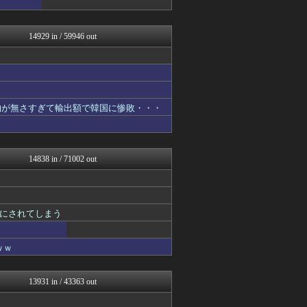
哲学ニュースnwk
ポーランドボール 翻訳
乃木通 乃木坂46櫻坂46...
14929 in / 59946 out
アルファルファモザイク＠ネ...
かぞくちゃんねる
韓国ニュース反応まとめ
コンテンツ・声優 | ラブ...
ゲーム実況者速報＠YouT...
坂道情報通～乃木坂46まと...
物が無さすぎて輸出額で韓国に惨敗・・・
バスケまとめ・COM
基地沢直樹-復讐・修羅場・...
婚外ちゃんねる
国難にあってもの申す！！
14838 in / 71002 out
アナ速‐女子アナ画像速報
アルファルファモザイク＠ネ...
もみあげチャ～シュ～
GOSSIP速報
にされてしまう
マニア・オブ・フットボール...
【サッカー まとめ】サカラ...
海外の反応 お隣速報
ｗｗ
わんこーる速報！
海外のお前ら 海外の反応
なんJミュージアム
13931 in / 43363 out
婚外ちゃんねる
基地沢直樹-復讐・修羅場・...