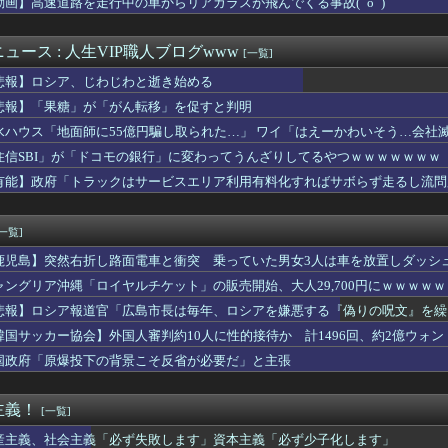
動画】高速道路を走行中の車からリアガラスが飛んでくる事故(ﾟoﾟ)
る！
ナ「男と話してる時、胸見てるのすぐわかる」←これマジ？ｗｗｗｗ
ファン集合
ュース : 人生VIP職人ブログwww
[一覧]
に一人クソダサい機体がいるよな
悲報】ロシア、じわじわと逝き始める
い映画
、友達にスカートをめくられてパ◯ツ丸見えになってしまうｗｗｗw...
悲報】「果糖」が「がん転移」を促すと判明
裸なドスケベコスプレイヤーの身体がエロすぎるｗｗｗ
水ハウス「地面師に55億円騙し取られた…」 ワイ「はえーかわいそう…会社
ールで泳いでる姿を公開！！！【元乃木坂46】
住信SBI」が「ドコモの銀行」に変わってうんざりしてるやつｗｗｗｗｗｗｗ
教えて
した。嫁「朝ごはんです」俺「テーブルにありませんね」嫁「これは...
有能】政府「トラックはサービスエリア利用有料化すればサボらず走るし流問
頃に出会った小学生と大人になってから再会し結婚した男、めちゃく...
「パイスラッシュ///」
[一覧]
鹿児島】突然右折し路面電車と衝突 乗っていた男女3人は車を放置しダッシ
ャングリア沖縄「ロイヤルチケット」の販売開始、大人29,700円にｗｗｗｗ
悲報】ロシア報道官「広島市長は毎年、ロシアを嫌悪する『偽りの呪文』を繰
張
韓国サッカー協会】外国人審判約10人に性的接待か 計1496回、約2億ウォン（
国政府「原爆投下の背景こそ反省が必要だ」と主張
主義！
[一覧]
産主義、社会主義「必ず失敗します」資本主義「必ず少子化します」