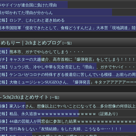
本やドイツが連合国に負けた理由
田が叩かれてた理由が分からん
悲報】ロシア、じわじわと逝き始める
日本帝国陸軍「侵攻できたとして、食糧どうすんだよ」大本営「現地調達」陸
とめもりー｜2chまとめブログ
[一覧]
悲報】熊本市、ガチでやらかしてしまう・・・・
ガチ】キャスターの大越健介、高市首相に『爆弾発言』をしてしまう！！！！
悲報】リュウジ氏、冷やし中華を完全否定した『理由』、ガチでヤバイ・・・
悲報】ケンコバがコロナの特殊すぎる後遺症に苦しんでいる模様…お前らの周
悲報】大物ミュージシャンSUGIZOさん、『爆弾発言』キタァアアアアアーー
 - 5ch(2ch)まとめサイト
[一覧]
画像】家入レオさん、想像以上にヤバいことになってる…多分想像の何倍以上
悲報】粗品、永久追放ｗｗｗｗｗｗｗｗｗｗｗｗｗｗｗ（証拠あり）
画像】44歳の芸能人が同窓会に参加した結果ｗｗｗｗｗｗｗｗｗｗｗｗｗｗ
驚愕】性行為をしない『友情結婚』をした夫婦、こうなる⇒･･･！！！