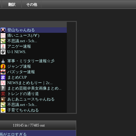
翻訳
その他
登山ちゃんねる
痛いニュース(ﾉ∀`)
不思議.net - 5ch...
アニゲー速報
U-1 NEWS.
軍事・ミリタリー速報☆彡
ジャンプ速報
バズッター速報
まとめCUP
NEWSまとめもりー｜2c...
まとめ芸能＠美女画像まとめ...
トレンドの通り道
あじあニュースちゃんねる
不思議.net - 5ch...
子育てちゃんねる
女子アナお宝画像速報－5c...
わんこーる速報！
119145 in / 77485 out
ツバメ速報＠ヤクルトスワロ...
カンダタ速報
画がエロすぎる