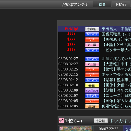
だめぽアンテナ
総合
NEWS
PickUp!
東出昌大 不倫騒
ｵﾇﾇﾒ
国税局職員（25
ｵﾇﾇﾒ
【画像あり】宇
ｵﾇﾇﾒ
【正論】X民「真
ｵﾇﾇﾒ
「ピクサー最大の
08/08 02:27
川底に沈んでい
08/08 02:27
【大悲報】未来
08/08 02:25
【驚愕】手マン経
08/08 02:15
ネットで会える女
08/08 02:12
【悲報】熊本市
08/08 02:10
【画像】女優・
08/08 02:09
【朗報】今年の
08/08 02:07
【ニュース】日
08/08 02:05
【画像】家入レオ
08/08 02:05
何処情報か知ら
08/08 02:05
【画像】脱毛サ
08/08 02:05
【悲報】弱者男
1 位 (→)
ポッカキ
08/08 02:05
【セ順位】虎=兎-==
08/08 02:05
きまぐれオレン
08/07 22:22
女