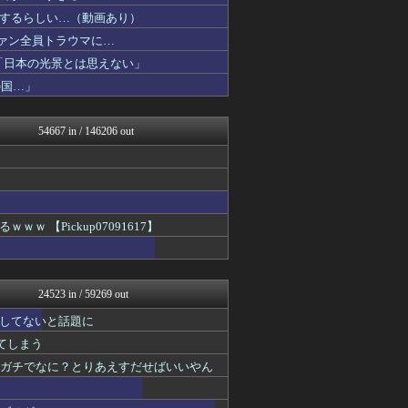
アニはつ -アニメ発信場-
するらしい…（動画あり）
まにゅそく 2chまとめニ...
GUNDAM.LOG｜ガン...
ファン全員トラウマに…
コンテンツ・声優 | ラブ...
「日本の光景とは思えない」
キニ速
の国…」
アナきゃぷ速報
アルファルファモザイク＠ネ...
ゲーム実況者速報＠YouT...
54667 in / 146206 out
乃木通 乃木坂46櫻坂46...
ラビット速報
正義の見方
まとめたニュース
国難にあってもの申す！！
アルファルファモザイク＠ネ...
【Pickup07091617】
【サッカー まとめ】サカラ...
VIPPER速報
GOSSIP速報
ダイエット速報＠2ちゃんね...
24523 in / 59269 out
mashlife通信
坂道情報通～乃木坂46まと...
してないと話題に
デジタルニューススレッド
れてしまう
おーるじゃんる
鬼女はみた -修羅場・恋愛...
てガチでなに？とりあえすだせばいいやん
不思議.net - 5ch...
筋肉速報