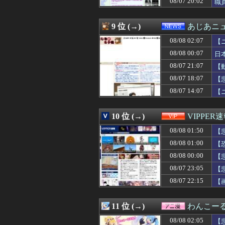
08/07 20:02
職
08/08 01:00
【画像】思わず
08/08 01:00
【ドイツ】ワー
08/08 01:00
西野七瀬ちゃんの
9 位 (→)
あじあニ
08/08 01:00
【画像】元宝塚
08/08 02:07
08/08 01:00
子供ができなかっ
【
08/08 01:00
韓国人「今こそ買
08/08 00:07
日
08/08 01:00
【ラブライブ！
08/07 21:07
【
08/08 01:00
超人気Vチュー
08/08 00:59
瀬戸口心月ちゃ
08/07 18:07
【
08/08 00:58
【NBA】200
08/07 14:07
【
08/08 00:57
DVDを借りてき
08/08 00:57
耳の聞こえが悪
08/08 00:55
お盆の帰省は、妻
10 位 (→)
VIPPER
08/08 00:50
【画像】NHK 
08/08 01:50
【
08/08 00:50
【画像】女さん「
08/08 00:50
【動画】K-PO
08/08 01:00
【
08/08 00:50
【画像】これは
08/08 00:00
【
08/08 00:48
【海外の反応】ア
08/08 00:48
08/07 23:05
【速報】韓国サッ
【
08/08 00:45
韓国人「熊本地震
08/07 22:15
【
08/08 00:45
【画像】ゲーム
08/08 00:42
海外「日本国民は
08/08 00:40
【画像】風俗で
11 位 (→)
わんこー
08/08 00:39
最近彼氏にムカ
08/08 02:05
【
08/08 00:39
姉が某国人と結婚