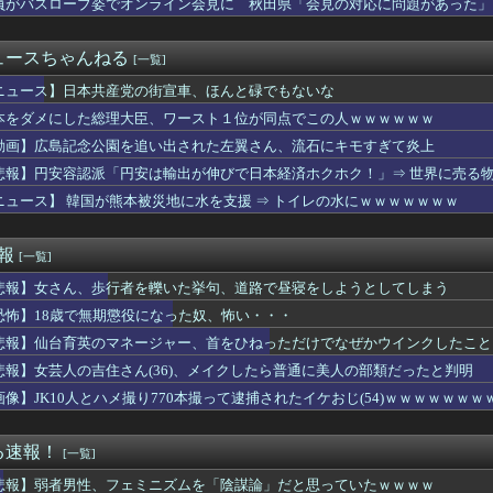
員がバスローブ姿でオンライン会見に 秋田県「会見の対応に問題があった」
保存したくなる「笑える画像・最高な画像」貼っていけｗｗｗｗｗ
クはハードだよ【ポーランドボール】
クサそうな脇、大変なことになってるって...
ュースちゃんねる
[一覧]
のセクシー女優さん、AKBと並んだ結果ｗｗｗｗ
た姉に、双子の片方を姉夫婦に養子に出した。すると、養子に出した...
ニュース】日本共産党の街宣車、ほんと碌でもないな
う時！」コスピ7400ポイント以下は押し目買いの好機と話題に
本をダメにした総理大臣、ワースト１位が同点でこの人ｗｗｗｗｗｗ
】みらぱラジオ、ガチホモ
動画】広島記念公園を追い出された左翼さん、流石にキモすぎて炎上
バーのTシャツ、ギリ普段使用できる感じだな
んと森平麗心ちゃんのキスしそうな距離感！！！【乃木坂46】
悲報】円安容認派「円安は輸出が伸びで日本経済ホクホク！」⇒ 世界に売る
7年の優勝チームを決定づけたプレーがこれ
ニュース】 韓国が熊本被災地に水を支援 ⇒ トイレの水にｗｗｗｗｗｗｗ
たら店員のミスでロックがかかったままだった。夫が店にネチネチ嫌...
い方（日常の工夫）
が「新幹線のほうが楽」と譲りません。東京から大阪まで家族4人だ...
速報
[一覧]
飯尾夏帆アナが爆乳を熊本で見せつけてしまう ※gifあり
悲報】女さん、歩行者を轢いた挙句、道路で昼寝をしようとしてしまう
私はきっと明日も太ってるかわいそうな子」←発想が天才すぎるｗｗ...
Pアイドルさん、生配信中にメンバー達にチクビを弄られてしまう
恐怖】18歳で無期懲役になった奴、怖い・・・
デカすぎ！Gバスト美女の正体がぼる塾説ｗｗｗｗ
悲報】仙台育英のマネージャー、首をひねっただけでなぜかウインクしたこと
ルゼンチン協会、FIFA会長に断固たる支持を表明「隠す気もない...
カー協会、性接待疑惑 日本人審判も含まれると報道 「Jリーグの...
悲報】女芸人の吉住さん(36)、メイクしたら普通に美人の部類だったと判明
で見る日本の土木技術の完全勝利をご覧ください」→「これはすごい...
画像】JK10人とハメ撮り770本撮って逮捕されたイケおじ(54)ｗｗｗｗｗｗｗ
会社、ターゲットを絞りすぎたゲームを制作してしまうｗｗｗｗ
怒るべきだな」日本の国税職員が脱税した金額に海外びっくり仰天！...
こうゆう嬢を指名した時の当たり率ｗｗｗｗｗｗｗｗｗｗｗ
る速報！
[一覧]
ついた事
悲報】弱者男性、フェミニズムを「陰謀論」だと思っていたｗｗｗｗ
したんだけど「日本で生まれた女のくせに外国人と結婚しやがった」...