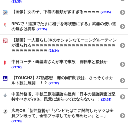
(23:35)
【画像】女の子、下着の種類が多すぎるｗｗｗｗ
(23:35)
RPGで「追加でたまに相手を毒状態にする」武器の使い道
の無さは異常
(23:35)
【動画】一人暮らしJKのオシャンなモーニングルーティン
が撮られるｗｗｗｗｗｗｗｗｗｗｗｗｗｗｗｗｗｗｗｗｗ
ｗｗｗｗｗｗｗｗｗ
(23:34)
中日コーチ・嶋基宏さんが車で事故 自転車と接触か
(23:32)
【TOUGH2】37話感想 灘の同門対決は、さっそくオカ
ルト技に展開…！？
(23:32)
中国外務省、非核三原則議論を批判「日本の世論調査は堅
持すべきが76％、民意に逆らってはならない」！
(23:31)
広島OB「新井監督が『ゾンビたばこに関与したヤツは全
員ブン殴って、全部ブッ壊してから辞めたい』と…」
(23:30)