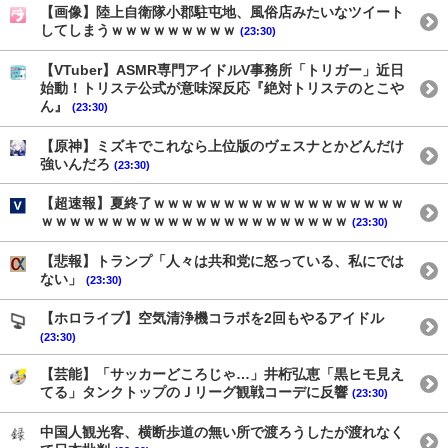
【画像】陸上自衛隊小郡駐屯地、風俗店みたいなツイート
してしまうｗｗｗｗｗｗｗｗｗ
(23:30)
【VTuber】ASMR専門アイドルV事務所「トリガー」近日
始動！トリステ公式が意味深反応『絶対トリステのとこや
ん』
(23:30)
【原神】ミズキでこれなら上位版のヴェスナとかどんだけ
強いんだろ
(23:30)
【超速報】夏終了ｗｗｗｗｗｗｗｗｗｗｗｗｗｗｗｗｗｗ
ｗｗｗｗｗｗｗｗｗｗｗｗｗｗｗｗｗｗｗｗｗｗ
(23:30)
【悲報】トランプ「人々は共和党に怒っている、私にでは
ない」
(23:30)
【ホロライブ】空気清浄機コラボを2回もやるアイドル
(23:30)
【芸能】「サッカーどころじゃ…」井桁弘恵「黒ヒモ見え
てる」タンクトップのＪリーグ観戦コーデに反響
(23:30)
中国人観光客、横断歩道の無い所で渡ろうしたが渡れなく