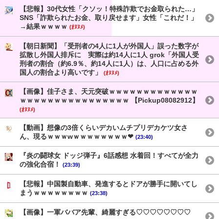
【悲報】30代女性「クソッ！特殊詐欺でお金取られた…」
SNS「詐欺られたお金、取り戻せます」女性「これだ！」
→結果ｗｗｗｗ
(ｵﾇﾇﾒ)
【朝日新聞】「受刑者の4人に1人が外国人」誤った数字が
拡散し外国人排斥に 実際は約14人に1人 grok「外国人受
刑者の割合（約6.9％、約14人に1人）は、人口に占める外
国人の割合より高いです」
(ｵﾇﾇﾒ)
【画像】佳子さま、天元突破ｗｗｗｗｗｗｗｗｗｗｗｗｗ
ｗｗｗｗｗｗｗｗｗｗｗｗｗｗｗｗ 【Pickup08082912】
(ｵﾇﾇﾒ)
【動画】想像の3倍くらいデカいムチプリデカケツ女さ
ん、現るｗｗｗwｗｗｗｗｗｗｗｗ❤
(23:40)
『炎の闘球女 ドッジ弾子』6話感想 水着回！すべてが全力
の強化合宿！
(23:39)
【悲報】中国製自動車、発進するとドアが勝手に開いてし
まうｗｗｗｗｗｗｗｗ
(23:38)
【画像】一軍ババア先輩、綺麗すぎる♡♡♡♡♡♡♡♡