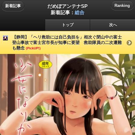
だめぽアンテナSP
Ranking
新着記事
新着記事：
総合
トップ
次へ
【静岡】「ヘリ救助には自己負担を」相次ぐ閉山中の富士
登山事故で富士宮市長が知事に要望 救助隊員の二次遭難
も懸念
(PickUP!)