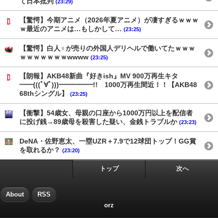
て日本批判
(23:29)
【驚愕】今期アニメ（2026年夏アニメ）が凄すぎるｗｗｗ
ｗ最近のアニメは…もしかして…
(23:25)
【驚愕】白人♀が売りの外国人デリヘルで働いてたｗｗｗ
ｗｗｗｗｗｗｗwwww
(23:25)
【朗報】AKB48新曲『好きish』MV 900万再生キタ
━━(((ﾟ∀ﾟ)))━━━━━!! 1000万再生間近！！【AKB48
68thシングル】
(23:25)
【衝撃】54歳女、母親の口座から1000万円以上を配信者
に投げ銭→89歳母を殺害した疑い、金銭トラブルか
(23:23)
DeNA・佐野恵太、一塁UZR＋7.9で12球団トップ！GG賞
を取れるか？
(23:20)
トップ
次へ
About
RSS
orz