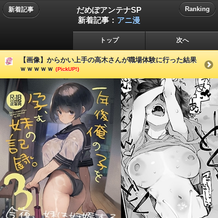
だめぽアンテナSP
Ranking
新着記事
新着記事：
アニ漫
トップ
次へ
【画像】からかい上手の高木さんが職場体験に行った結果
ｗｗｗｗｗ
(PickUP!)