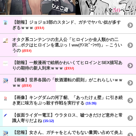
【朗報】ジョジョ3部のスタンド、ガチでヤバい奴が多す
ぎるｗｗｗ
(ｵﾇﾇﾒ)
オタク系コンテンツの主人公「ヒロインか全人類かの二
択…ボクはヒロインを選ぶっ！ww(ﾁﾝｺﾋﾞｰﾝｯ‼︎)」←こうい
うの
(ｵﾇﾇﾒ)
【朗報】一般漫画で絵柄かわいくてヒロインとSEX描写あ
りの期待の新人到来ｗｗｗ
(ｵﾇﾇﾒ)
【画像】世界各国の「飲酒運転の罰則」がこれらしいｗｗ
ｗｗ
(ｵﾇﾇﾒ)
【画像】キングダムの河了貂、「あったけぇ壁」に引き続
き更に味方をぶっ殺す作戦を実行する
(15:35)
【仮面ライダー電王】ウラタロス、嘘つきだけど意外と常
識人寄りだよね
(15:12)
【悲報】女さん、ガチャをとんでもない量買い占めて炎上