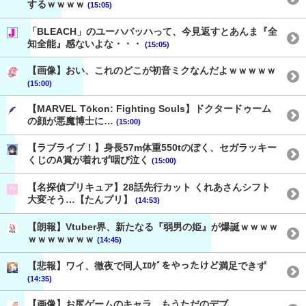
するｗｗｗｗ
(15:05)
「BLEACH」のユーハバッハって、今見返すとあんま『全
知全能』感ないよな・・・
(15:05)
【画像】おい、これのどこが初音ミクなんだよｗｗｗｗｗ
(15:00)
【MARVEL Tōkon: Fighting Souls】ドクタードゥーム
の顔が悪魔博士に…
(15:00)
【ラブライブ！】身長57m体重550tのぼく、セガラッキー
くじのA賞が着れず咽び泣く
(15:00)
【名探偵プリキュア】28話先行カット くれあさんシフト
大変そう…【たんプリ】
(14:53)
【朗報】Vtuber界、新たなる『弱男の姫』が爆誕ｗｗｗｗ
ｗｗｗｗｗｗｗ
(14:45)
【悲報】ワイ、徹夜で同人ｴﾛｹﾞをやったけど満足できず
(14:35)
【画像】お尻ゲームのキャラ、もうただのデブ