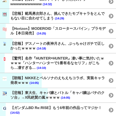
wwwwwwwwwww
(14:32)
【悲報】範馬勇次郎さん、挑んできたモブキャラをとんで
もない目に合わせてしまう
(14:29)
【Horizon】MODEROID「スロータースパイン」プラモデ
ル【本日発売】
(14:25)
【悲報】デスノートの夜神月さん、ぶっちゃけガチで正し
かったｗｗｗｗ
(14:18)
【驚愕】名作『HUNTER×HUNTER』凄い事に気付いたｗ
ｗｗｗ「ハンターハンターで1番有名なセリフ」がこち
ら…凄すぎる…
(14:10)
【朗報】NIKKEとペルソナのえちえちコラボ、実装キャラ
発表ｗｗｗ
(14:05)
【悲報】東大生、キャバ嬢とバトル「キャバ嬢はパチのク
ソ台」→X民絶賛の嵐ｗｗｗｗ
(14:05)
【ガンダムBD Re:RISE】もう6年前の作品ってマジか！
(14:02)