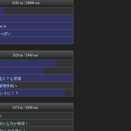
6181 in / 24088 out
わんこーる速報！
ぴこ速(〃'∇'〃)？
ああ言えばForYou
漫画まとめ速報
異世界転生まとめ速報
ｗｗ
ヒーローNEWS
っぽい
おたくみくす 声優まとめ
GUNDAM.LOG｜ガン...
最強ジャンプ放送局
ぐら速 -声優まとめ速報-
3526 in / 3340 out
fig速
アニはつ -アニメ発信場-
ジャンプ速報
ヒーローNEWS
超人？も登場
ぴこ速(〃'∇'〃)？
ああ言えばForYou
破壊作戦へ
コンテンツ・声優 | ラブ...
コンドに！？
コンテンツ・声優 | ラブ...
コンテンツ・声優 | ラブ...
fig速
3374 in / 4500 out
アニはつ -アニメ発信場-
コンテンツ・声優 | ラブ...
！
ヒーローNEWS
に新たな力が発現！
アニメつぶやき速報‼︎
先生もやる気に！