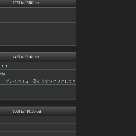
ガンダムブログ（情報戦仕様...
1573 in / 2502 out
漫画まとめ速報
へんそく！
アニゲー速報
漫画まとめ速報
ガンプラ ログ
最強ジャンプ放送局
アニゲー速報
GUNDAM.LOG｜ガン...
アニメつぶやき速報‼︎
ぐら速 -声優まとめ速報-
1435 in / 5161 out
ヒーローNEWS
定！！
ジャンプ速報
ぴこ速(〃'∇'〃)？
いね
異世界転生まとめ速報
！！プレイバリュー高そうでワクワクしてき
おたくみくす 声優まとめ
GUNDAM.LOG｜ガン...
ああ言えばForYou
それからの出来事() アイ...
ヒーローNEWS
ガンダムブログ（情報戦仕様...
1008 in / 10135 out
アニチャット
GUNDAM.LOG｜ガン...
プリキュアのまとめ
ああ言えばForYou