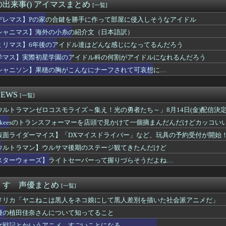
ンテール少女時代のハマーンは好みじゃなかったの？
出来事() アイマスまとめ
[一覧]
ドトリガーのストーリー、もう誰も覚えてない
イス』制作発表会見で追加情報解禁 他、今週の備忘録（2026/...
デレマス】Pの家の合鍵を勝手に作って部屋に侵入しそうなアイドル
新作、とんでもない手抜きをしてしまうwwwww
シャニマス】海外の小糸の紹介文（日本語訳）
のアニメ化反対！不謹慎！」アニメ会社「もちづきさんアニメ化！」...
ミリマス】6年後のアイドル達はどんな感じになってるんだろう
88,000のミーティアが二次も即完売なの大人気すぎる…
「ヤニねこ」、喫煙・違法薬物の使用がBPOで問題視されるｗｗｗｗ
学マス】実際初星学園のアイドル科の何割がアイドルになれるんだろう
ス作者「手書きでダンスアニメ描いてみました」←アニメの当てつけ...
シャニソン】果穂の胸がこんなにナーフされて可哀想に…
ャア）」vs「アレックス（クリス）」はどっちが勝つと思う？
獣の王と偽りの勇者伝承- 第5話 感想：剣のないアリシアさんに...
女性声優さん、いきなり水着姿をXで披露ｗｗｗｗ
EWS
[一覧]
n: Fighting Souls】デッドプールキャラ...
ウルトラマンゼロコスモライズ～集え！光の勇者たち～」8月14日(金)配信決
onで「GANTZ」が全巻100円ｗｗｗｗｗｗｗｗｗｗ
「ねー、ドライヤーかけて？♡」
lokeesのトランスフォーマーを店頭で見かけて一個摘まんだんだけどカッコい
見れる最新アニメwwwwwwwwwww
仮面ライダーマイス】「DXマイスドライバー」など、玩具の予約受付が開始
のりちゃん、やはりDの一族だったｗｗｗｗ
ーナル】最強の支援機と言えば？
ウルトラマン】ウルサマ後期のステージ観てきたんだけど
グ漫画ってなんなの？
スターウォーズ】ライトセーバーって握りづらそうだよね…
海外の小糸の紹介文（日本語訳）
マイス】「十二支同盟」とも戦うらしいけど
ビドゥンガンダム「ビーム弾きます、ビーム曲げられます、空飛びま...
くす 声優まとめ
[一覧]
の子の「イく時の反応」最強を決めるぞ
メリカ「ヤニねこは黒人をネコ娘にして黒人差別を描いた社会派アニメだ」
D】ゲイツってクルーゼも乗ってるのにあんまり活躍したイメージが...
】1QのIP売上は15億円 過去3期との比較と通期95億円計...
優の植田佳奈さんについて知ってること
ャラ（年齢40～50代）」はよくいるけど「強いおばさん」はいな...
女戦記とかいうアニメ、すごいことになる