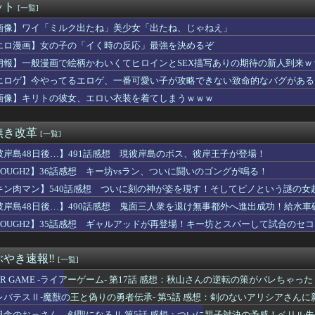
ット
[一覧]
の倫理観、完全にぶっ壊れるｗｗｗｗ
ツを見せるためだけのアニメ」あったでしょｗｗｗｗｗ
画像】ワイ「ミルク出たね」美少女「出たね、じゃねえ」
見ても面白い
エロ漫画】女の子の「イく時の反応」最強を決めるぞ
ナルド、今度のポケモンハッピーセットは転売対策バッチリ！！！
系のせいでアニメ後進国になったと言っても過言じゃない
朗報】一般漫画で絵柄かわいくてヒロインとSEX描写ありの期待の新人到来ｗ
イス】「DXマイスドライバー」など、玩具の予約受付が開始！！プ...
エロゲ】今やってるエロゲ、一番可愛い子が攻略できない致命的なバグがある
優さん、水着になる「これって需要ありますか？」
画像】キリトの彼女、エロい衣装を着てしまうｗｗｗ
高クオリティな1クールと作画荒れありの1年放映ならどっちがいい？
TER×HUNTER」のベンジャミン王子、強化系最強説ｗｗｗｗ
音さん、やはりデカかった・・・
無き改革
[一覧]
トームコレクティブルズ「コブラ スペシャルエディション」アクシ...
書の戸愚呂弟さん、地獄で最も過酷な冥獄界を選ぶｗｗｗ
彼岸島48日後…】491話感想 現彼岸島のボス、彼岸王子が登場！
スの主人公モンキー・D・ルフィさん、変わり果てた姿で発見される...
TOUGH2】36話感想 キー坊vsラン、ついに闘いのゴングが鳴る！
】ウルサマ後期のステージ観てきたんだけど
「ど、どどどどこ見てるんですかッ！」
キン肉マン】540話感想 ついに刻の神が姿を現す！そしてピノという謎の女
リアした後が本番みたいなゲーム教えてくれ
彼岸島48日後…】490話感想 鬼面三人衆を退け無事都外へ進出成功！給水車
侑ちゃんもミアちゃん(14歳)に押し倒されるくらい弱いんだよね...
TOUGH2】35話感想 ギャルアッドが再登場！キー坊とスパーして試合のセ
【画像】桜小路きな子ちゃんの尻【Liella!】
🌙🐈‍⬛「うちのオタクは社畜かボンボン」（世界の平均睡眠時間ラ...
L OVERDOSE】システムサービス「超絶最かわてんしち...
やき速報‼︎
[一覧]
らも好かれる主人公」の特徴、ガチで決まるｗｗｗｗ
Lｺｽﾞｶﾎ…？🐉【蓮ノ空】
IAR GAME -ライアーゲーム- 第17話 感想：秋山さんの逆転の策がバレちゃった
ズ】ライトセーバーって握りづらそうだよね…
レバテスⅡ-魔獣の王と偽りの勇者伝承- 第5話 感想：剣のないアリシアさん
-ライアーゲーム- 第17話 感想：秋山さんの逆転の策がバ...
田舎のおっさん、剣聖になるⅡ 第5話 感想：ついに親子対決の予感！ベリル