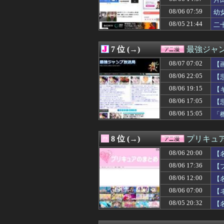
08/07 02:03
【朗報】ワンピー
08/07 02:02
アイナが乗って
08/06 07:59
幼
08/07 02:00
【ラブライブ！
08/05 21:44
二
08/07 01:03
【朗報】ワンピ
08/07 01:00
【ラブライブ！】
08/07 00:36
【画像】みい山作
7 位 (→)
最強ジャ
08/07 00:30
【動画】手術中
08/07 00:29
08/07 07:02
ライザの公式AI
【
08/07 00:22
ヒロイン攻略後に
08/06 22:05
【
08/07 00:12
【速報】ダンロン
08/06 19:15
【
08/07 00:11
【画像】あの人
08/07 00:07
【仮面ライダーマ
08/06 17:05
【
08/07 00:03
【朗報】漫画家「
08/06 15:05
「
08/07 00:03
【UFO戦士ダイア
08/07 00:02
ガンダムゲーっ
08/07 00:00
【マーベル】ハ
8 位 (→)
プリキュ
08/07 00:00
【デレマス】P
08/06 20:00
08/06 23:59
【話題】日本で1
【
08/06 23:35
【ゲーム脳】昔は
08/06 17:36
【
08/06 23:34
【衝撃】名作『ル
08/06 12:00
【
08/06 23:33
『バンドリ！ ゆ
08/06 23:30
【悲報】週刊少年
08/06 07:00
【
08/06 23:29
クラピカ「エンペ
08/05 20:32
【
08/06 23:05
【悲報】人気配信
08/06 23:00
『令和のダラさん