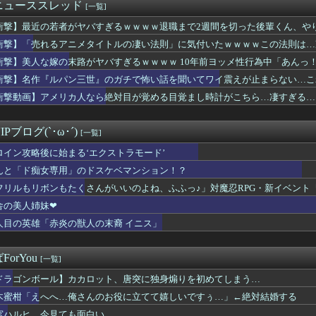
浴着エルフ玄関に飾ろうと思うんやが
ニューススレッド
[一覧]
の彼女、エロい衣装を着てしまうｗｗｗ
衝撃】最近の若者がヤバすぎるｗｗｗｗ退職まで2週間を切った後輩くん、や
3】バニングってスパロボだと普通に生きてるよね？
U νガンダム、4割引きの店舗が現れる…安いけど置く場所が…
衝撃】「売れるアニメタイトルの凄い法則」に気付いたｗｗｗｗこの法則は…
ン視点のこいつ等って普通に怖すぎると思う…
衝撃】美人な嫁の末路がヤバすぎるｗｗｗｗ 10年前ヨッメ性行為中「あんっ
ーハンター連載再開の様子、全くないｗｗｗｗｗｗｗｗｗｗｗｗｗ
ぎる…
衝撃】名作『ルパン三世』のガチで怖い話を聞いてワイ震えが止まらない…こ
マンの宝多六花さんの最新エッチフィギュア、ガチでダイエット大成...
もたくさんがいいのよね、ふふっ♪」対魔忍RPG・新イベント『バ...
衝撃動画】アメリカ人なら絶対目が覚める目覚まし時計がこちら…凄すぎる…
おじいちゃんにこち亀初版本読ませてもらってねー。内容は全く変わ...
年後のアイドル達はどんな感じになってるんだろう
Pブログ(`･ω･´)
[一覧]
ロイン攻略後に始まる‘エクストラモード’
んと「ド痴女専用」のドスケベマンション！？
フリルもリボンもたくさんがいいのよね、ふふっ♪」対魔忍RPG・新イベント
舎の美人姉妹❤
人目の英雄「赤炎の獣人の末裔 イニス」
orYou
[一覧]
ドラゴンボール】カカロット、唐突に独身煽りを初めてしまう…
木蜜柑「えへへ…俺さんのお役に立てて嬉しいですぅ…」←絶対結婚する
宮ハルヒ、今見ても面白い