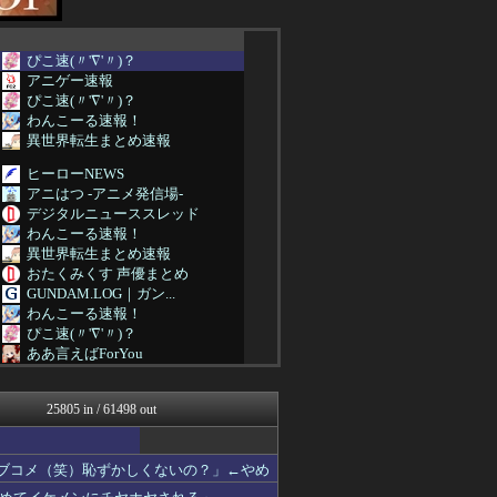
ぴこ速(〃'∇'〃)？
アニゲー速報
ぴこ速(〃'∇'〃)？
わんこーる速報！
異世界転生まとめ速報
ヒーローNEWS
アニはつ -アニメ発信場-
デジタルニューススレッド
わんこーる速報！
異世界転生まとめ速報
おたくみくす 声優まとめ
GUNDAM.LOG｜ガン...
わんこーる速報！
ぴこ速(〃'∇'〃)？
ああ言えばForYou
漫画まとめ速報
デジタルニューススレッド
25805 in / 61498 out
わんこーる速報！
おたくみくす 声優まとめ
GUNDAM.LOG｜ガン...
ラブコメ（笑）恥ずかしくないの？」←やめ
コンテンツ・声優 | ラブ...
ガンダムブログ（情報戦仕様...