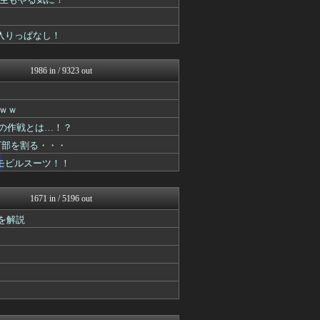
アニはつ -アニメ発信場-
GUNDAM.LOG｜ガン...
コンテンツ・声優 | ラブ...
が入りっぱなし！
アニはつ -アニメ発信場-
コンテンツ・声優 | ラブ...
アニゲー速報
1986 in / 9323 out
あぁ^～こころがぴょんぴょ...
漫画まとめ速報
ニュー速VIPブログ(`･...
ｗｗ
アニゲー速報
めの作戦とは…！？
異世界転生まとめ速報
fig速
万部を割る・・・
アニはつ -アニメ発信場-
モビルスーツ！！
fig速
GUNDAM.LOG｜ガン...
ヒーローNEWS
1671 in / 5196 out
それからの出来事() アイ...
ポンポコにゅーす - 三日...
を解説
アニゲー速報
デジタルニューススレッド
ああ言えばForYou
ジャンプ速報
漫画まとめ速報
アニゲー速報
ああ言えばForYou