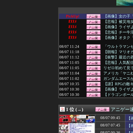
PickUp!
【画像】女の子
ｵﾇﾇﾒ
【悲報】被災地女
ｵﾇﾇﾒ
【画像】ライザ
ｵﾇﾇﾒ
【悲報】チー牛
ｵﾇﾇﾒ
【画像】オタク「
08/07 11:24
「ウルトラマンゼ
08/07 11:18
【朗報】マリオカ
08/07 11:12
【衝撃】最近の若
08/07 11:05
【悲報】人気配
08/07 11:05
リゼロ初めて見
08/07 11:04
アメリカ「ヤニ
08/07 11:02
ガンダムエースが
08/07 10:35
【謎】RPGの敵
08/07 10:30
【画像】ライザ
08/07 10:30
【ドラゴンボー
08/07 10:29
【朗報】キング
08/07 10:23
【衝撃】「売れる
1 位 (→)
アニゲー
08/07 10:05
【悲報】アニメ「
08/07 10:04
声優の植田佳奈
08/07 09:45
【画
08/07 10:02
【GジェネE】S
08/07 07:45
【
08/07 10:00
【ラブライブ！
た
08/07 09:59
【画像】ネオジオ
08/07 00:36