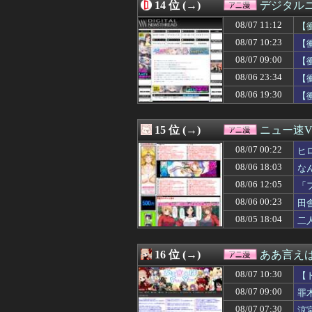
08/06 14:05
14 位 (→)
【画像】この沐
デジタル
08/06 14:05
【画像】キリト
08/07 11:12
【
08/06 13:58
【ガンダム008
08/06 12:59
08/07 10:23
【ガンプラ】PG
【
08/06 12:18
【V作戦】ジオ
08/07 09:00
【
08/06 12:07
【悲報】ハンタ
す
08/06 23:34
【
08/06 12:05
【朗報】グリッド
08/06 12:05
「フリルもリボン
08/06 19:30
【
08/06 12:02
【こち亀】両津「
08/06 12:00
【ミリマス】6
15 位 (→)
ニュー速VI
08/07 00:22
ヒ
08/06 18:03
な
08/06 12:05
「
08/06 00:23
田
08/05 18:04
二
16 位 (→)
ああ言えばF
08/07 10:30
【
08/07 09:00
罪
08/07 07:30
涼