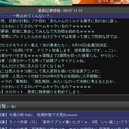
最新記事情報 - 08/07 11:31
「・・・一晩止めてくんない？」
性、旦那の行動にブチ切れ「赤ちゃんのミルクを勝手に別の女に譲っ...
よりかわいくてヱロいゲームキャラいるの？ｗｗｗｗｗ
淫夢厨、駅前に集合してみんなで大合唱を始めるｗｗｗｗ
実際にプレイしたらわかるけどライザは友達って感じで性的な目では...
ロコスモライズ～集え！光の勇者たち～」8月14日(金)配信決定...
ート「1位弱いです、ドリフト加速します、排気量低いです」←こい...
者がヤバすぎるｗｗｗｗ退職まで2週間を切った後輩くん、やりたい...
信者「介護士やってる男って結構ブッサイクじゃね」
てるんだけど別に主人公うざくなくね？
ねこは黒人をネコ娘にして黒人差別を描いた社会派アニメだ」
謝罪…人気カード付録で2026年9月号が全国的に入手困難に
キャラの「毒無効」「混乱無効」みたいなのって冷静に考えるとおか...
よりかわいくてヱロいゲームキャラいるの？ｗｗｗｗｗ
ル】カカロット、唐突に独身煽りを初めてしまう…
ダムの河了貂、覚醒する
アニメタイトルの凄い法則」に気付いたｗｗｗｗこの法則は…凄すぎ...
速報
みい山」、始まる前からBPOにチクられるｗｗｗｗ
[一覧]
さんについて知ってること
像】今週の咲-Saki-、役満炸裂で大荒れwwww.
Dガンダム外伝まつり開幕！ガチャは来週かな？
画像】ラノベ作家（52）「新作ラブコメ書いたぞ！ｗ」X民「いい歳こいて
】声優との1体1イベントみんななに話すの？
れｗと話題に
ン総裁「この暖かさをもった地球が人間さえ破壊するんだ（汗だく）...