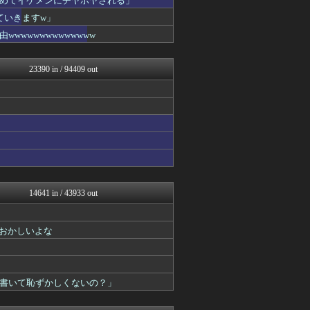
めてイケメンにチヤホヤされる」
アニはつ -アニメ発信場-
ていきますw」
アニゲー速報
wwwwwwwwwwww
ガンプラ ログ
わんこーる速報！
漫画まとめ速報
23390 in / 94409 out
アニチャット
わんこーる速報！
ぴこ速(〃'∇'〃)？
ヒーローNEWS
デジタルニューススレッド
あぁ^～こころがぴょんぴょ...
ああ言えばForYou
異世界転生まとめ速報
わんこーる速報！
漫画まとめ速報
14641 in / 43933 out
ガンダムブログ（情報戦仕様...
アニはつ -アニメ発信場-
fig速
おかしいよな
わんこーる速報！
fig速
おたくみくす 声優まとめ
fig速
書いて恥ずかしくないの？」
fig速
コンテンツ・声優 | ラブ...
アニゲー速報