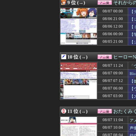
08/06 22:59
シャアってツイ
9 位 (→)
それからの
08/06 22:59
【悲報】ワール
08/07 00:00
08/06 22:57
『仮面ライダーマ
【
08/06 22:35
【動画】ゲーフリ
08/06 21:00
【
08/06 22:29
謎の勢力「みい山
08/06 12:00
【
08/06 22:24
【ROBOT魂】
08/06 22:05
【悲報】アニメ
08/06 00:00
【
08/06 22:05
【悲報】ワンダン
08/05 21:00
【
08/06 22:02
※「オッゴ（シ
08/06 21:42
クレバテスⅡ-魔
08/06 21:35
【ウマ娘】新人
10 位 (→)
ヒーローN
08/06 21:26
【MARVEL Tōko
08/07 11:24
「
08/06 21:21
【超朗報】Amaz
08/06 21:15
【画像】女の子
08/07 09:00
B
08/06 21:11
【画像】パンツが
08/07 07:12
【
08/06 21:05
【朗報】水瀬い
た
08/06 21:02
08/07 06:00
【Gジェネエタ
【
08/06 21:00
一番面白いギャ
08/07 03:00
【
08/06 21:00
【シャニマス】
08/06 21:00
【仮面ライダー
08/06 20:59
【SEED】フォ
11 位 (→)
おたくみ
08/06 20:05
【エロ漫画】女
08/07 11:04
ア
08/06 20:02
【ガンダムSEE
08/06 20:00
【名探偵プリキュア
08/07 10:04
声
08/06 20:00
「強いおっさんキ
08/07 08:04
幼