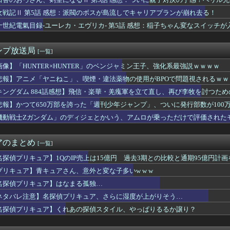
スのロロノア・ゾロさん、ペローナちゃんとフラグが立ちまくるｗｗ...
いた「高機動試作型ザク」ってよく考えると時系列がおかしいな
女戦記Ⅱ 第5話 感想：派閥のボスが島流しでキャリアプランが崩れ去る！
】予定立てるの苦手なので行き当たりばったりの旅行しかできません
十世紀電氣目録-ユーレカ・エヴリカ- 第5話 感想：稲子ちゃん変なスイッチ
ースより面白い漫画、ガチでこの世に存在しないかもしれないｗｗｗ
すみれちゃんのお尻を意味もなく叩いてそうなキャラ【Liella...
者「居酒屋行く奴はバカ。ホストの初回なら居酒屋より安く飲めてイ...
ンプ放送局
[一覧]
に熊本地震が発生した瞬間の防犯カメラが公開される
ゲーム、エッチすぎて始まる♥
画像】「HUNTER×HUNTER」のベンジャミン王子、強化系最強説ｗｗｗｗ
始まる‘エクストラモード’
悲報】アニメ「ヤニねこ」、喫煙・違法薬物の使用がBPOで問題視されるｗｗ
小高「ダンガンロンパ2の新シナリオでは、人気キャラも殺していき...
キングダム 884話感想】飛信・楽華・羌瘣軍を立て直し、再び李牧を討つた
気ポケモン、超エッチなフィギュアになるwww
イス】「変身ベルト DXマイスドライバー」ほか【本日予約開始！...
悲報】かつて650万部を誇った「週刊少年ジャンプ」、ついに発行部数が100
アニメ化決定！？嬉しい！！」→「なんなんだよこれ…」←最初に思...
機動戦士Ζガンダム」のディジェとかいう、アムロが乗っただけで評価された
ポロン】NEO ダイナマイトアクション「ダイアポロン アニメ...
て他社ゲーのインスパイア多いよね
ルクって毎回似たような見た目じゃない？
アのまとめ
[一覧]
の家の合鍵を勝手に作って部屋に侵入しそうなアイドル
番売れている雑誌、週刊少年ジャンプ紙版が100万部を下回り国内...
名探偵プリキュア】1QのIP売上は15億円 過去3期との比較と通期95億円計画
多くあった「ゲーム叩き」が世の中から殆ど消えてしまった理由ww...
プリキュア】青キュアさん、意外と変な子多いw w w
パン三世』のガチで怖い話を聞いてワイ震えが止まらない…これは…...
名探偵プリキュア】はなまる孤独…
め∞みた』8話感想 みゅーたいぷ解散の危機！？
ジャンプさん、最大発行部数653万部から急降下でついに100万...
ネタバレ注意】名探偵プリキュア、さらに湿度が上がりそう…
ラータイムのせいで寿命を大幅に失ってしまったけどそれでちょうど...
名探偵プリキュア】くれあの探偵スタイル、やっぱりるるか譲り？
者「はっきり言う、ジャングリア沖縄ほんとーーーーーーーーにおも...
』6話感想 ダラさんにビームを打ちたいと懇願する薫