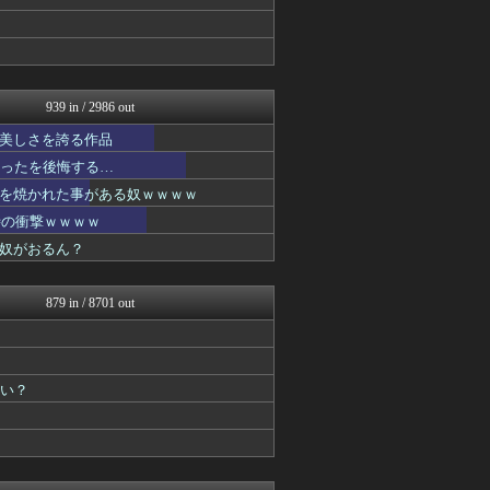
ぴこ速(〃'∇'〃)？
異世界転生まとめ速報
おたくみくす 声優まとめ
デジタルニューススレッド
ぐら速 -声優まとめ速報-
最強ジャンプ放送局
939 in / 2986 out
デジタルニューススレッド
美しさを誇る作品
異世界転生まとめ速報
デジタルニューススレッド
かったを後悔する…
ガンダムブログ（情報戦仕様...
を焼かれた事がある奴ｗｗｗｗ
アニチャット
時の衝撃ｗｗｗｗ
おたくみくす 声優まとめ
ニュー速VIPブログ(`･...
奴がおるん？
ろぼ速VIP
あぁ^～こころがぴょんぴょ...
プリキュアのまとめ
879 in / 8701 out
ぴこ速(〃'∇'〃)？
最強ジャンプ放送局
おたくみくす 声優まとめ
異世界転生まとめ速報
いい？
デジタルニューススレッド
アニチャット
ぴこ速(〃'∇'〃)？
最強ジャンプ放送局
アニメつぶやき速報‼︎