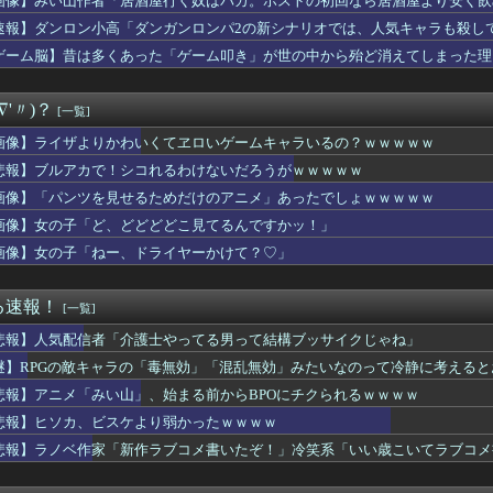
画像】みい山作者「居酒屋行く奴はバカ。ホストの初回なら居酒屋より安く飲
さんの日常、もうめちゃくちゃｗｗｗ
速報】ダンロン小高「ダンガンロンパ2の新シナリオでは、人気キャラも殺し
Saki-、役満炸裂で大荒れwwww.
真の背景削除？ガンプラの箱追加しといてあげよ🤗」
ゲーム脳】昔は多くあった「ゲーム叩き」が世の中から殆ど消えてしまった理由ww
、ビスケより弱かったｗｗｗｗ
ま、キモくなってしまう
∇'〃)？
[一覧]
ミルク出たね」美少女「出たね、じゃねえ」
家「新作ラブコメ書いたぞ！」冷笑系「いい歳こいてラブコメ書いて...
画像】ライザよりかわいくてヱロいゲームキャラいるの？ｗｗｗｗｗ
カで！シコれるわけないだろうがｗｗｗｗｗ
悲報】ブルアカで！シコれるわけないだろうがｗｗｗｗｗ
ランスフォーマーを店頭で見かけて一個摘まんだんだけどカッコい...
の末路がヤバすぎるｗｗｗｗ 10年前ヨッメ性行為中「あんっ！あ...
画像】「パンツを見せるためだけのアニメ」あったでしょｗｗｗｗｗ
え待って、何で日本の避難所って10年前と同レベルなの(ドン引き...
画像】女の子「ど、どどどどこ見てるんですかッ！」
へ…俺さんのお役に立てて嬉しいですぅ…」←絶対結婚する
画像】女の子「ねー、ドライヤーかけて？♡」
のロキシーがエッチすぎるwwwwwwwwwww
ースの「世界に5種しかない飛行能力」の謎、遂に解けるｗｗｗｗ
行収入50億突破
る速報！
[一覧]
クって一言でいっても色々バリエーションがあるよね
ョ3部のスタンド、ガチでヤバい奴が多すぎるｗｗｗ
悲報】人気配信者「介護士やってる男って結構ブッサイクじゃね」
RG「ストライクフリーダムガンダム ディアクティブモード」ほか...
謎】RPGの敵キャラの「毒無効」「混乱無効」みたいなのって冷静に考えると
トスリーパー堀さん、対面で高須幹弥にブチギレるｗｗｗｗ
ンジャー】食玩SMP「VRVロボ」プラモデル【13時予約開始】
悲報】アニメ「みい山」、始まる前からBPOにチクられるｗｗｗｗ
うアニメ、すごいことになる
悲報】ヒソカ、ビスケより弱かったｗｗｗｗ
OBOT魂「MS-06J 湿地帯戦用ザク ver. A....
悲報】ラノベ作家「新作ラブコメ書いたぞ！」冷笑系「いい歳こいてラブコメ
S.H.Figuarts「(真骨彫製法) 仮面ライダー斬月...
【画像】澁谷かのんちゃんの足の指【Liella!】
家（52）「新作ラブコメ書いたぞ！ｗ」X民「いい歳こいてラブコ...