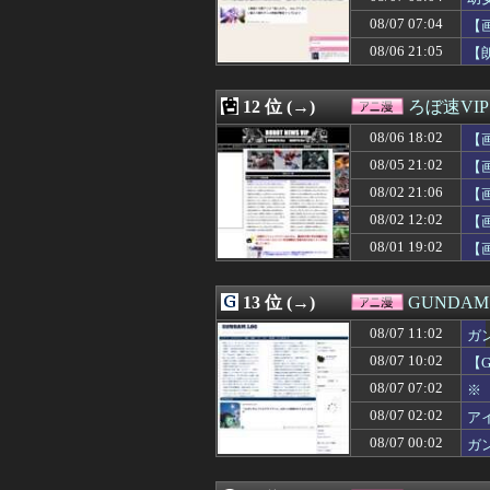
08/06 19:50
【画像】リズム
08/07 07:04
08/06 19:47
【悲報】なろう
【
08/06 19:34
【悲報】声優の
08/06 21:05
【
08/06 19:30
【衝撃動画】ア
08/06 19:23
ガリガリな「け
08/06 19:15
【キングダム 8
12 位 (→)
ろぼ速VIP
08/06 18:52
【衝撃】「Z世代
08/06 18:02
【
08/06 18:17
【疑問】謎の勢
08/06 18:13
【驚愕】『料理ア
08/05 21:02
【
08/06 18:06
【画像】ジオン
08/02 21:06
【
08/06 18:05
【朗報】一般漫
08/02 12:02
08/06 18:04
マガジンで100
【
08/06 18:03
なんと「ド痴女
08/01 19:02
【
08/06 18:02
【画像あり】リー
08/06 18:00
『ワンピース』空
08/06 17:36
【プリキュア】青
13 位 (→)
GUNDA
08/06 17:30
【画像】フリー
08/07 11:02
ガ
08/06 17:05
【悲報】かつて6
08/06 17:04
シャニマスのア
08/07 10:02
【
08/06 16:46
【画像】オタク「
08/07 07:02
※
08/06 16:27
【衝撃】年収30
08/07 02:02
ア
08/06 16:05
【エロゲ】今や
08/06 15:55
【悲報】頂き女子
08/07 00:02
ガ
08/06 15:05
「機動戦士Ζガン
08/06 14:37
片田舎のおっさん