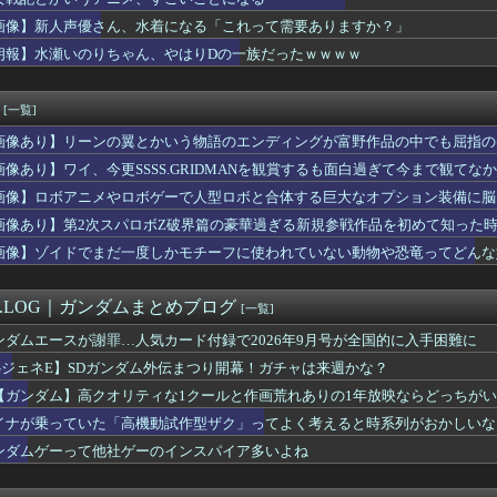
天国でシコったｗｗｗｗｗ
作家もどきぼく、現実に打ちのめされる…
画像】新人声優さん、水着になる「これって需要ありますか？」
大西沙織さん、意外と代表作が無いｗｗｗｗ
朗報】水瀬いのりちゃん、やはりDの一族だったｗｗｗｗ
メリカ人なら絶対目が覚める目覚まし時計がこちら…凄すぎる…
もフレ声優」が発見される・・・
84話感想】飛信・楽華・羌瘣軍を立て直し、再び李牧を討つための...
[一覧]
」とんでもない事が判明ｗｗｗｗ「Z世代」がここまで酷すぎる理由...
画像あり】リーンの翼とかいう物語のエンディングが富野作品の中でも屈指の
力「本当に幸せな人は人を煽らない」←これ
ニメ』『グルメアニメ』の凄い事に気付いたｗｗｗｗ『グルメアニメ...
画像あり】ワイ、今更SSSS.GRIDMANを観賞するも面白過ぎて今まで観てな
兵「キャノン担いだデブ？近接は無理だろ（笑）」→
画像】ロボアニメやロボゲーで人型ロボと合体する巨大なオプション装備に脳
画で絵柄かわいくてヒロインとSEX描写ありの期待の新人到来ｗｗｗ
万部も売れてるのに全くアニメ化されないこのお漫画📖🥺
画像あり】第2次スパロボZ破界篇の豪華過ぎる新規参戦作品を初めて知った
専用」のドスケベマンション！？
画像】ゾイドでまだ一度しかモチーフに使われていない動物や恐竜ってどんな
ンの翼とかいう物語のエンディングが富野作品の中でも屈指の美しさ...
白の100年編の役者が揃うｗｗｗ
キュアさん、意外と変な子多いw w w
M.LOG｜ガンダムまとめブログ
[一覧]
レンって絶対に性欲強いよなｗｗｗｗｗ
ンダムエースが謝罪…人気カード付録で2026年9月号が全国的に入手困難に
50万部を誇った「週刊少年ジャンプ」、ついに発行部数が100万...
ニメ、なぜか作られない
GジェネE】SDガンダム外伝まつり開幕！ガチャは来週かな？
実際にプレイしたらわかるけどライザは友達って感じで性的な目では...
【ガンダム】高クオリティな1クールと作画荒れありの1年放映ならどっちが
0万で結婚、とんでもない事が判明するｗｗｗｗ年収300万で結婚...
イナが乗っていた「高機動試作型ザク」ってよく考えると時系列がおかしいな
ってるエロゲ、一番可愛い子が攻略できない致命的なバグがあるっぽい
に人生を狂わされたおじさんが復讐にすべてを捧げるヱロゲが発売ｗ...
ンダムゲーって他社ゲーのインスパイア多いよね
ダム」のディジェとかいう、アムロが乗っただけで評価されたモビル...
、剣聖になるⅡ 第5話 感想：ついに親子対決の予感！ベリル先生...