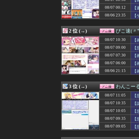
【
08/07 09:48
こども部屋おじ
08/07 00:12
【
08/07 09:45
【画像】今週の咲-
08/06 23:35
08/07 09:35
【画像】AI「写
【
08/07 09:35
【悲報】ヒソカ
08/07 09:29
【画像】めしぬ
2 位 (→)
ぴこ速(〃'
08/07 09:05
【画像】ワイ「
08/07 09:05
【悲報】ラノベ作
08/07 10:30
【
08/07 09:00
【悲報】ブルア
08/07 09:00
【
08/07 09:00
Blokeesのト
08/07 09:00
【衝撃】美人な嫁
08/07 07:30
【
08/07 09:00
【画像】韓国人「
08/07 06:00
【
08/07 09:00
罪木蜜柑「えへ
08/06 21:15
【
08/07 08:37
【画像】ソシャゲ
08/07 08:35
【朗報】ワンピ
08/07 08:29
映画ちいかわ、興
3 位 (→)
わんこー
08/07 08:18
【ガンダム】ザ
08/07 08:18
【朗報】ジョジ
08/07 11:05
【
08/07 08:09
【ガンプラ再販】
08/07 10:35
【
08/07 08:05
【悲報】ショー
08/07 08:05
08/07 10:05
【激走戦隊カーレ
【
08/07 08:04
幼女戦記とかい
08/07 09:35
【
08/07 08:02
【機動戦士ガンダム】R
08/07 09:05
【
08/07 08:01
【仮面ライダー鎧武】
08/07 08:00
【ラブライブ！】
08/07 07:45
【画像】ラノベ作