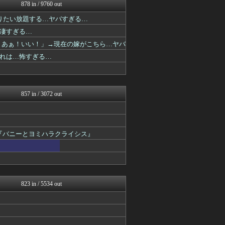
2次元に捉われない
878 in / 9760 out
アニチャット
りたい放題する…ヤバすぎる…
ガンダムブログ（情報戦仕様...
ガンプラ ログ
凄すぎる…
ガンダムブログ（情報戦仕様...
！あぁ！いい！」→現在の嫁がこちら…ヤバ
げーあにびより｜ゲームやア...
れは…怖すぎる…
アニチャット
ニュー速VIPブログ(`･...
最強ジャンプ放送局
それからの出来事() アイ...
857 in / 3072 out
『バニーとヨミハラクライシス』
823 in / 5534 out