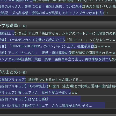
ル】カカロット、唐突に独身煽りを初めてしまう…
ダムの河了貂、覚醒する
田舎のおっさん、剣聖になるⅡ 第5話 感想：ついに親子対決の予感！ベリル
アニメタイトルの凄い法則」に気付いたｗｗｗｗこの法則は…凄すぎ...
女戦記Ⅱ 第5話 感想：派閥のボスが島流しでキャリアプランが崩れ去る！
さんについて知ってること
Dガンダム外伝まつり開幕！ガチャは来週かな？
】声優との1体1イベントみんななに話すの？
ンプ放送局
[一覧]
ン総裁「この暖かさをもった地球が人間さえ破壊するんだ（汗だく）...
さんの日常、もうめちゃくちゃｗｗｗ
機動戦士ガンダム】アムロ「俺は前から、シャアのパートナーには包容力のあ
Saki-、役満炸裂で大荒れwwww.
画像】ゴールデンカムイを勢いで読んでても「何こいつ…」ってなるシーンｗ
真の背景削除？ガンプラの箱追加しといてあげよ🤗」
画像】「HUNTER×HUNTER」のベンジャミン王子、強化系最強説ｗｗｗｗ
ま、キモくなってしまう
ミルク出たね」美少女「出たね、じゃねえ」
悲報】アニメ「ヤニねこ」、喫煙・違法薬物の使用がBPOで問題視されるｗｗ
カで！シコれるわけないだろうがｗｗｗｗｗ
キングダム 884話感想】飛信・楽華・羌瘣軍を立て直し、再び李牧を討つた
ランスフォーマーを店頭で見かけて一個摘まんだんだけどカッコい...
の末路がヤバすぎるｗｗｗｗ 10年前ヨッメ性行為中「あんっ！あ...
え待って、何で日本の避難所って10年前と同レベルなの(ドン引き...
アのまとめ
[一覧]
へ…俺さんのお役に立てて嬉しいですぅ…」←絶対結婚する
のロキシーがエッチすぎるwwwwwwwwwww
名探偵プリキュア】清純美少女るるかちゃん輝いてる…
行収入50億突破
名探偵プリキュア】1QのIP売上は15億円 過去3期との比較と通期95億円計画
クって一言でいっても色々バリエーションがあるよね
プリキュア】青キュアさん、意外と変な子多いw w w
ョ3部のスタンド、ガチでヤバい奴が多すぎるｗｗｗ
うアニメ、すごいことになる
名探偵プリキュア】はなまる孤独…
【画像】澁谷かのんちゃんの足の指【Liella!】
ネタバレ注意】名探偵プリキュア、さらに湿度が上がりそう…
家（52）「新作ラブコメ書いたぞ！ｗ」X民「いい歳こいてラブコ...
ツを見せるためだけのアニメ」あったでしょｗｗｗｗｗ