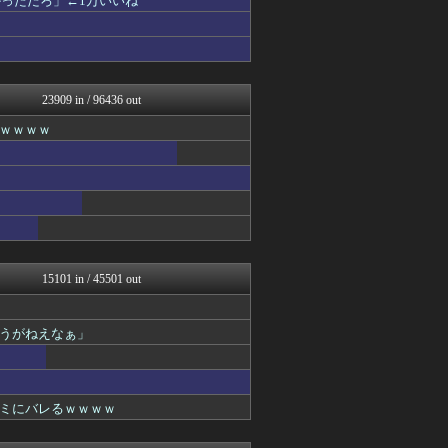
っただろ」←1万いいね
アニゲー速報
異世界転生まとめ速報
ぴこ速(〃'∇'〃)？
漫画まとめ速報
わんこーる速報！
23909 in / 96436 out
コンテンツ・声優 | ラブ...
ガンプラ ログ
ｗｗｗｗ
アニゲー速報
プリキュアのまとめ
わんこーる速報！
ヒーローNEWS
漫画まとめ速報
ガンダムブログ（情報戦仕様...
ヒーローNEWS
異世界転生まとめ速報
15101 in / 45501 out
fig速
fig速
fig速
うがねえなぁ」
fig速
fig速
fig速
2次元に捉われない
ミにバレるｗｗｗｗ
アニチャット
わんこーる速報！
fig速