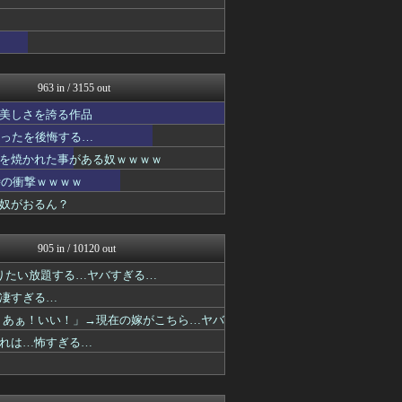
それからの出来事() アイ...
ポンポコにゅーす - 三日...
デジタルニューススレッド
ああ言えばForYou
ジャンプ速報
ああ言えばForYou
963 in / 3155 out
ガンダムブログ（情報戦仕様...
美しさを誇る作品
へんそく！
ガンプラ ログ
かったを後悔する…
最強ジャンプ放送局
を焼かれた事がある奴ｗｗｗｗ
GUNDAM.LOG｜ガン...
時の衝撃ｗｗｗｗ
アニメつぶやき速報‼︎
ぐら速 -声優まとめ速報-
奴がおるん？
ジャンプ速報
ぴこ速(〃'∇'〃)？
異世界転生まとめ速報
905 in / 10120 out
おたくみくす 声優まとめ
りたい放題する…ヤバすぎる…
それからの出来事() アイ...
ガンダムブログ（情報戦仕様...
凄すぎる…
アニチャット
！あぁ！いい！」→現在の嫁がこちら…ヤバ
プリキュアのまとめ
れは…怖すぎる…
異世界転生まとめ速報
おたくみくす 声優まとめ
デジタルニューススレッド
ぐら速 -声優まとめ速報-