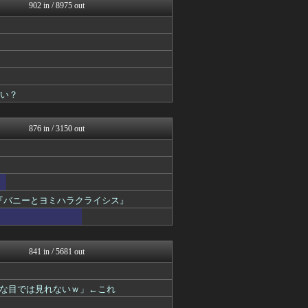
最強ジャンプ放送局
902 in / 8975 out
デジタルニューススレッド
デジタルニューススレッド
ガンダムブログ（情報戦仕様...
アニチャット
ニュー速VIPブログ(`･...
ろぼ速VIP
あぁ^～こころがぴょんぴょ...
いい？
プリキュアのまとめ
最強ジャンプ放送局
876 in / 3150 out
『バニーとヨミハラクライシス』
841 in / 5681 out
な目では見れないｗ」←これ