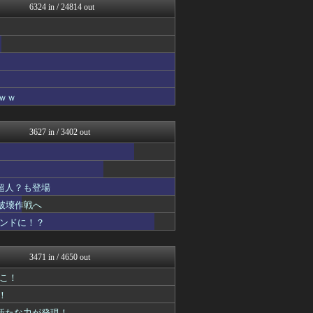
6324 in / 24814 out
おたくみくす 声優まとめ
アニはつ -アニメ発信場-
fig速
最強ジャンプ放送局
GUNDAM.LOG｜ガン...
ぴこ速(〃'∇'〃)？
あぁ^～こころがぴょんぴょ...
ｗｗ
ああ言えばForYou
ぐら速 -声優まとめ速報-
ヒーローNEWS
3627 in / 3402 out
それからの出来事() アイ...
コンテンツ・声優 | ラブ...
アニゲー速報
わんこーる速報！
超人？も登場
漫画まとめ速報
ヒーローNEWS
破壊作戦へ
アニはつ -アニメ発信場-
コンドに！？
デジタルニューススレッド
わんこーる速報！
異世界転生まとめ速報
3471 in / 4650 out
おたくみくす 声優まとめ
GUNDAM.LOG｜ガン...
ねこ！
わんこーる速報！
！
ぴこ速(〃'∇'〃)？
に新たな力が発現！