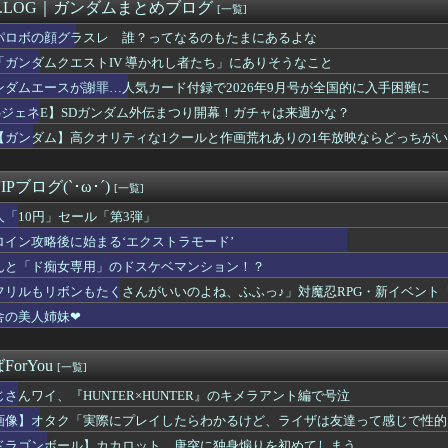
84話感想】飛信・楽華・羌瘣軍を立て直し、再び李牧を討つための...
M.LOG｜ガンダムまとめブログ
[一覧]
」とんでもない事が判明ｗｗｗｗ「Z世代」がここまで酷すぎる理由...
パロボの顔グラスレ 誰？ってなるのもたまにあるよな
ニメ』『グルメアニメ』の凄い事に気付いたｗｗｗｗ『グルメアニメ...
兵「キャノン担いだデブ？近接は無理だろ（笑）」→
「ガンダムクエストIV 導かれし者たち」にありそうなこと
画で絵柄かわいくてヒロインとSEX描写ありの期待の新人到来ｗｗｗ
ンダムエースが謝罪…人気カード付録で2026年9月号が全国的に入手困難に
専用」のドスケベマンション！？
GジェネE】SDガンダム外伝まつり開幕！ガチャは来週かな？
ンの翼とかいう物語のエンディングが富野作品の中でも屈指の美しさ...
白の100年編の役者が揃うｗｗｗ
【ガンダム】高クオリティな1クールと作画荒れありの1年放映ならどっちが
キュアさん、意外と変な子多いw w w
50万部を誇った「週刊少年ジャンプ」、ついに発行部数が100万...
Pブログ(`･ω･´)
[一覧]
人「10円」セール「第3弾」
ロイン攻略後に始まる‘エクストラモード’
んと「ド痴女専用」のドスケベマンション！？
フリルもリボンもたくさんがいいのよね、ふふっ♪」対魔忍RPG・新イベント
舎の美人姉妹❤
orYou
[一覧]
じさんワイ、『HUNTER×HUNTER』のキメラアント編で号泣
画像】オタク「実際にプレイしたらわかるけど、ライザは友達って感じで性的
ドラゴンボール】カカロット、唐突に独身煽りを初めてしまう…