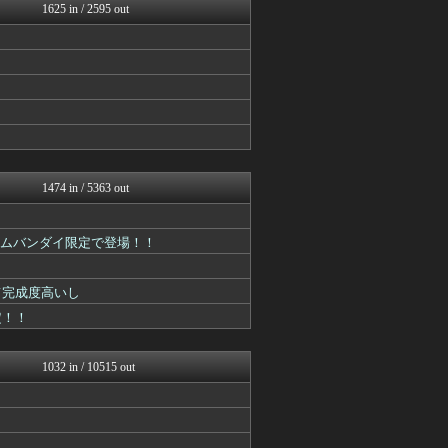
ああ言えばForYou
1625 in / 2595 out
漫画まとめ速報
異世界転生まとめ速報
ヒーローNEWS
おたくみくす 声優まとめ
GUNDAM.LOG｜ガン...
最強ジャンプ放送局
ぐら速 -声優まとめ速報-
アニはつ -アニメ発信場-
ジャンプ速報
ヒーローNEWS
1474 in / 5363 out
ぴこ速(〃'∇'〃)？
ああ言えばForYou
コンテンツ・声優 | ラブ...
アムバンダイ限定で登場！！
コンテンツ・声優 | ラブ...
アニはつ -アニメ発信場-
アニメつぶやき速報‼︎
て完成度高いし
アニはつ -アニメ発信場-
定！！
GUNDAM.LOG｜ガン...
アニゲー速報
あぁ^～こころがぴょんぴょ...
1032 in / 10515 out
ニュー速VIPブログ(`･...
アニゲー速報
異世界転生まとめ速報
GUNDAM.LOG｜ガン...