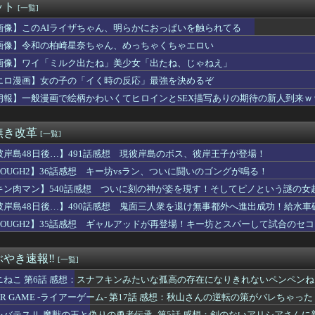
ット
[一覧]
愛いよな
逆に「男からも嫌われるヒロイン」って誰がいるんだｗｗｗ
画像】このAIライザちゃん、明らかにおっぱいを触られてる
KE】Hyper Body「紅蓮:ブラックシャドウ」可動フ...
画像】令和の柏崎星奈ちゃん、めっちゃくちゃエロい
デンカムイを勢いで読んでても「何こいつ…」ってなるシーンｗｗｗｗ
ストIV 導かれし者たち」にありそうなこと
画像】ワイ「ミルク出たね」美少女「出たね、じゃねえ」
ロ漫画『未恋-みれん-』NTRよりも抜けると話題にｗｗｗｗｗ
エロ漫画】女の子の「イく時の反応」最強を決めるぞ
声優、個性が無い
朗報】一般漫画で絵柄かわいくてヒロインとSEX描写ありの期待の新人到来ｗ
実際にプレイしたらわかるけど、ライザは友達って感じで性的な目で...
バンドリで早くも大人気ｗｗｗｗ
ッツ】このOPカッコよくない？本編の展開ちゃんと反映してて完成...
無き改革
[一覧]
いに美咲ちゃんが大人の色気を出し始めた…！
のん「自転車補助輪なしで乗ったことない」さく「えぇ！？そんな人...
彼岸島48日後…】491話感想 現彼岸島のボス、彼岸王子が登場！
スの「世界に5種しかない飛行能力」発言の謎が解けるww..
TOUGH2】36話感想 キー坊vsラン、ついに闘いのゴングが鳴る！
「パソコン自作できます」DQN「自分で車やバイクいじれます」
ジャンプ、発行部数100万部割れ
キン肉マン】540話感想 ついに刻の神が姿を現す！そしてピノという謎の女
ロコスモライズ～集え！光の勇者たち～」8月14日(金)配信決定...
彼岸島48日後…】490話感想 鬼面三人衆を退け無事都外へ進出成功！給水車
ート「1位弱いです、ドリフト加速します、排気量低いです」←こい...
TOUGH2】35話感想 ギャルアッドが再登場！キー坊とスパーして試合のセ
者がヤバすぎるｗｗｗｗ退職まで2週間を切った後輩くん、やりたい...
信者「介護士やってる男って結構ブッサイクじゃね」
てるんだけど別に主人公うざくなくね？
やき速報‼︎
[一覧]
ねこは黒人をネコ娘にして黒人差別を描いた社会派アニメだ」
謝罪…人気カード付録で2026年9月号が全国的に入手困難に
ニねこ 第6話 感想：スナフキンみたいな孤高の存在になりきれないペンペン
キャラの「毒無効」「混乱無効」みたいなのって冷静に考えるとおか...
IAR GAME -ライアーゲーム- 第17話 感想：秋山さんの逆転の策がバレちゃった
よりかわいくてヱロいゲームキャラいるの？ｗｗｗｗｗ
レバテスⅡ-魔獣の王と偽りの勇者伝承- 第5話 感想：剣のないアリシアさん