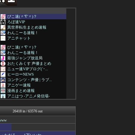
ぴこ速(〃'∇'〃)？
ろぼ速VIP
異世界転生まとめ速報
わんこーる速報！
アニチャット
ぴこ速(〃'∇'〃)？
わんこーる速報！
最強ジャンプ放送局
おたくみくす 声優まとめ
ニュー速VIPブログ(`･...
ヒーローNEWS
コンテンツ・声優 | ラブ...
アニゲー速報
漫画まとめ速報
アニはつ -アニメ発信場-
アニチャット
わんこーる速報！
26418 in / 63576 out
GUNDAM.LOG｜ガン...
ああ言えばForYou
ww
コンテンツ・声優 | ラブ...
ガンダムブログ（情報戦仕様...
アニメつぶやき速報‼︎