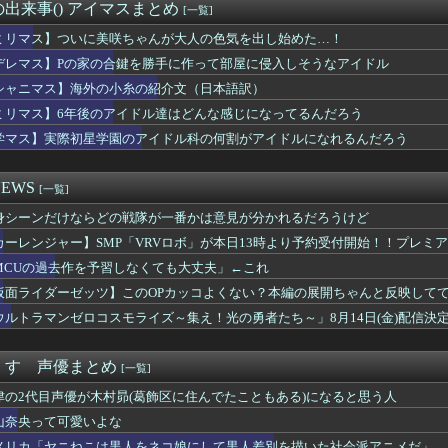
見ても面白い
出来事() アイマスまとめ
[一覧]
ナルド、今度のポケモンハッピーセットは転売対策バッチリ！！！
系のせいでアニメ後進国になったと言っても過言じゃない
ミリマス】ついに美咲ちゃんが大人の色気を出し始めた…！
イス】「DXマイスドライバー」など、玩具の予約受付が開始！！プ...
デレマス】Pの家の合鍵を勝手に作って部屋に侵入しそうなアイドル
優さん、水着になる「これって需要ありますか？」
シャニマス】海外の小糸の紹介文（日本語訳）
高クオリティな1クールと作画荒れありの1年放映ならどっちがいい？
TER×HUNTER」のベンジャミン王子、強化系最強説ｗｗｗｗ
ミリマス】6年後のアイドル達はどんな感じになってるんだろう
音さん、やはりデカかった・・・
学マス】実際初星学園のアイドル科の何割がアイドルになれるんだろう
書の戸愚呂弟さん、地獄で最も過酷な冥獄界を選ぶｗｗｗ
スの主人公モンキー・D・ルフィさん、変わり果てた姿で発見される...
】ウルサマ後期のステージ観てきたんだけど
EWS
[一覧]
「ど、どどどどこ見てるんですかッ！」
身シーンだけならどの戦隊が一番かは意見が分かれるだろうけど
リアした後が本番みたいなゲーム教えてくれ
侑ちゃんもミアちゃん(14歳)に押し倒されるくらい弱いんだよね...
カーレンジャー】SMP「VRVロボ」が本日13時より予約受付開始！！プレミ
【画像】桜小路きな子ちゃんの尻【Liella!】
MCUの過去作を予習しなくても大丈夫」←これ
らも好かれる主人公」の特徴、ガチで決まるｗｗｗｗ
-ライアーゲーム- 第17話 感想：秋山さんの逆転の策がバ...
仮面ライダーゼッツ】このOPカッコよくない？本編の展開ちゃんと反映して
スのロロノア・ゾロさん、ペローナちゃんとフラグが立ちまくるｗｗ...
ウルトラマンゼロコスモライズ～集え！光の勇者たち～」8月14日(金)配信決
いた「高機動試作型ザク」ってよく考えると時系列がおかしいな
者「居酒屋行く奴はバカ。ホストの初回なら居酒屋より安く飲めてイ...
に熊本地震が発生した瞬間の防犯カメラが公開される
くす 声優まとめ
[一覧]
始まる‘エクストラモード’
津の2代目声優が木村昴(葛飾区に住んでたこともある)になると思う人
小高「ダンガンロンパ2の新シナリオでは、人気キャラも殺していき...
気ポケモン、超エッチなフィギュアになるwww
山奈央って可愛いよな
て他社ゲーのインスパイア多いよね
メリカ「ヤニねこは黒人をネコ娘にして黒人差別を描いた社会派アニメだ」