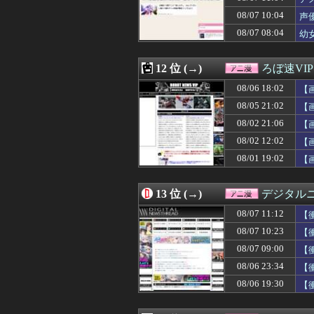
08/07 00:00
【デレマス】P
08/07 10:04
08/06 23:59
【話題】日本で1
声
08/06 23:34
【衝撃】名作『ル
08/07 08:04
幼
08/06 23:33
『バンドリ！ ゆ
08/06 23:30
【悲報】週刊少年
08/06 23:00
『令和のダラさん
12 位 (→)
ろぼ速VIP
08/06 22:59
シャアってツイ
08/06 18:02
【
08/06 22:57
『仮面ライダーマ
08/06 22:24
【ROBOT魂】
08/05 21:02
【
08/06 22:05
【悲報】アニメ
08/02 21:06
【
08/06 22:02
※「オッゴ（シ
08/02 12:02
08/06 21:42
クレバテスⅡ-魔
【
08/06 21:35
【ウマ娘】新人
08/01 19:02
【
08/06 21:21
【超朗報】Amaz
08/06 21:15
【画像】女の子
08/06 21:11
【画像】パンツが
13 位 (→)
デジタル
08/06 21:05
【朗報】水瀬い
08/07 11:12
【
08/06 21:00
【シャニマス】
08/06 20:59
【SEED】フォ
08/07 10:23
【
08/06 20:05
【エロ漫画】女
08/07 09:00
【
08/06 20:00
【名探偵プリキュア
す
08/06 23:34
【
08/06 19:47
【悲報】なろう
08/06 19:34
【悲報】声優の
08/06 19:30
【
08/06 19:30
【衝撃動画】ア
08/06 19:23
ガリガリな「け