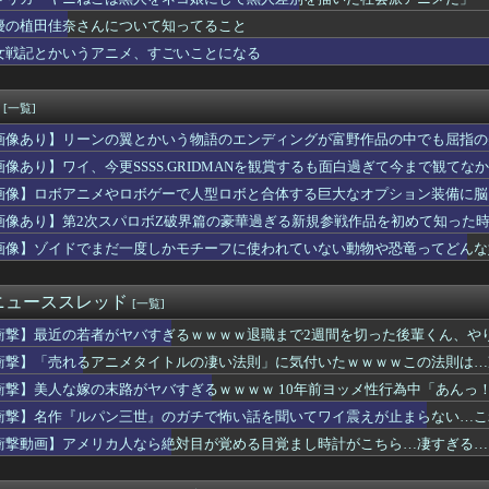
の家の合鍵を勝手に作って部屋に侵入しそうなアイドル
番売れている雑誌、週刊少年ジャンプ紙版が100万部を下回り国内...
優の植田佳奈さんについて知ってること
パン三世』のガチで怖い話を聞いてワイ震えが止まらない…これは…...
女戦記とかいうアニメ、すごいことになる
め∞みた』8話感想 みゅーたいぷ解散の危機！？
ジャンプさん、最大発行部数653万部から急降下でついに100万...
』6話感想 ダラさんにビームを打ちたいと懇願する薫
[一覧]
ンテール少女時代のハマーンは好みじゃなかったの？
画像あり】リーンの翼とかいう物語のエンディングが富野作品の中でも屈指の
イス』制作発表会見で追加情報解禁 他、今週の備忘録（2026/...
88,000のミーティアが二次も即完売なの大人気すぎる…
画像あり】ワイ、今更SSSS.GRIDMANを観賞するも面白過ぎて今まで観てな
「ヤニねこ」、喫煙・違法薬物の使用がBPOで問題視されるｗｗｗｗ
画像】ロボアニメやロボゲーで人型ロボと合体する巨大なオプション装備に脳
ャア）」vs「アレックス（クリス）」はどっちが勝つと思う？
獣の王と偽りの勇者伝承- 第5話 感想：剣のないアリシアさんに...
画像あり】第2次スパロボZ破界篇の豪華過ぎる新規参戦作品を初めて知った
女性声優さん、いきなり水着姿をXで披露ｗｗｗｗ
画像】ゾイドでまだ一度しかモチーフに使われていない動物や恐竜ってどんな
onで「GANTZ」が全巻100円ｗｗｗｗｗｗｗｗｗｗ
「ねー、ドライヤーかけて？♡」
見れる最新アニメwwwwwwwwwww
ニューススレッド
[一覧]
のりちゃん、やはりDの一族だったｗｗｗｗ
衝撃】最近の若者がヤバすぎるｗｗｗｗ退職まで2週間を切った後輩くん、や
海外の小糸の紹介文（日本語訳）
ビドゥンガンダム「ビーム弾きます、ビーム曲げられます、空飛びま...
衝撃】「売れるアニメタイトルの凄い法則」に気付いたｗｗｗｗこの法則は…
の子の「イく時の反応」最強を決めるぞ
衝撃】美人な嫁の末路がヤバすぎるｗｗｗｗ 10年前ヨッメ性行為中「あんっ
】1QのIP売上は15億円 過去3期との比較と通期95億円計...
ぎる…
衝撃】名作『ルパン三世』のガチで怖い話を聞いてワイ震えが止まらない…こ
作家もどきぼく、現実に打ちのめされる…
大西沙織さん、意外と代表作が無いｗｗｗｗ
衝撃動画】アメリカ人なら絶対目が覚める目覚まし時計がこちら…凄すぎる…
メリカ人なら絶対目が覚める目覚まし時計がこちら…凄すぎる…
もフレ声優」が発見される・・・