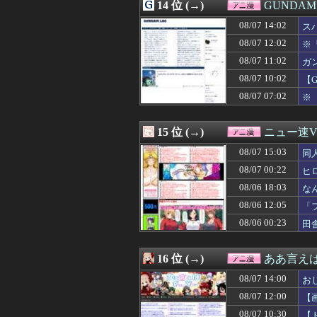
08/06 19:15
14 位 (→)
【キングダム 8
GUNDA
08/06 18:52
【衝撃】「Z世代
08/07 14:02
ス
08/06 18:13
【驚愕】『料理ア
08/06 18:06
08/07 12:02
【画像】ジオン
※
08/06 18:05
【朗報】一般漫
08/07 11:02
ガ
08/06 18:03
なんと「ド痴女
08/07 10:02
【
08/06 18:02
【画像あり】リー
08/06 18:00
『ワンピース』空
08/07 07:02
※
08/06 17:36
【プリキュア】青
08/06 17:05
【悲報】かつて6
15 位 (→)
ニュー速VI
08/07 15:03
同
08/07 00:22
ヒ
08/06 18:03
な
08/06 12:05
「
08/06 00:23
田
16 位 (→)
ああ言えばF
08/07 14:00
お
08/07 12:00
【
08/07 10:30
【