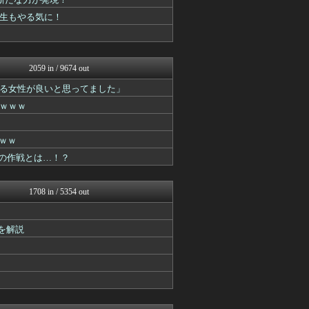
ああ言えばForYou
漫画まとめ速報
先生もやる気に！
デジタルニューススレッド
おたくみくす 声優まとめ
GUNDAM.LOG｜ガン...
コンテンツ・声優 | ラブ...
2059 in / 9674 out
ガンダムブログ（情報戦仕様...
アニはつ -アニメ発信場-
る女性が良いと思ってました」
アニゲー速報
ｗｗｗ
ガンプラ ログ
漫画まとめ速報
アニチャット
ｗｗ
ぴこ速(〃'∇'〃)？
めの作戦とは…！？
ヒーローNEWS
デジタルニューススレッド
あぁ^～こころがぴょんぴょ...
1708 in / 5354 out
ああ言えばForYou
異世界転生まとめ速報
漫画まとめ速報
を解説
ガンダムブログ（情報戦仕様...
アニはつ -アニメ発信場-
おたくみくす 声優まとめ
コンテンツ・声優 | ラブ...
アニゲー速報
ぴこ速(〃'∇'〃)？