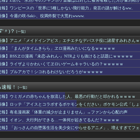
悲報】Z世代「求刑7年のジャンポケ斎藤は口封じに被害者殺した方が量刑軽か
るのヒロイン、遂にデレるwwww
速報】ワンピースの「世界に5種しかない飛行能力」発言の謎が解けるww..
だがノートpcってどれくらいの買えばいい?
がタイムきらら」ヱロ漫画みたいになるｗｗｗｗｗ
像】今週の咲-Saki-、役満炸裂で大荒れwwww.
ぶるのヒロイン、デレる
画家「体重の減少が止まりません」→ファンから心配の声
∇'〃)？
[一覧]
医者「ラブライブさんの容態は？」看護師「ひとまず落ち着いてます...
湿地帯戦用ザク16時から予約開始！お前らはこれも買うの？
画像】アニメ「メイドインアビス」エチエチなデバステ役に諸星すみれさんｗ
求刑7年のジャンポケ斎藤は口封じに被害者殺した方が量刑軽かった...
画像】「まんがタイムきらら」ヱロ漫画みたいになるｗｗｗｗｗ
ュア】清純美少女るるかちゃん輝いてる…
、大行列ができる…一体何が起きてるんだ？ｗｗｗｗ
画像】BSSヱロ漫画『未恋-みれん-』NTRよりも抜けると話題にｗｗｗｗｗ
】SMP「VRVロボ」が本日13時より予約受付開始！！プレミア...
画像】ライザよりかわいくてヱロいゲームキャラいるの？ｗｗｗｗｗ
、BPOで問題視される
悲報】ブルアカで！シコれるわけないだろうがｗｗｗｗｗ
ニメに出てくるグフってちょっと強すぎじゃない？
作を予習しなくても大丈夫」←これ
ケベフィギュア玄関に飾ろうと思うんやが…
る速報！
[一覧]
ガーン】THE合体「ランドバイソンオプションセット」完成品トイ...
ろいど「ガッツ 狂戦士の甲冑Ver. BLOOD EDIT...
悲報】ウミガメの赤ちゃんを放流した人、最悪の行動だと叩かれるｗｗｗｗ
ンター】ねんどろいど「リオレウス」【予約開始】
画像】ロッテ「アイスとコラボするポケモンをください」ポケモン公式「しょ
ガー】PLAMATEA「獅子王凱」プラモデル【予約開始】
ーロード」聖王国編】figma「アルベド」可動フィギュア【予約...
悲報】有名漫画家「体重の減少が止まりません」→ファンから心配の声
リジナルキャラクター】PLAMATEA「MXちゃん」プラモデル...
悲報】イオン、大行列ができる…一体何が起きてるんだ？ｗｗｗｗ
ャル「あっそれプリキュアのｴﾛ同人誌じゃんww♡」
悲報】「おっさんの自堕落生活を美少女にやらせるアニメ」、増えすぎてフェ
柏崎星奈ちゃん、めっちゃくちゃエロい
んの自堕落生活を美少女にやらせるアニメ」、増えすぎてフェミにバ...
KKE】グッスマ上海「エレグ:ブーム・アンド・ショック」1/...