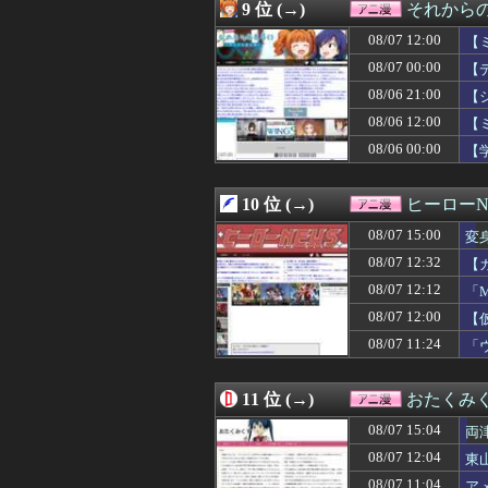
08/07 07:30
涼宮ハルヒ、今
9 位 (→)
それからの
08/07 07:29
【朗報】マクド
08/07 12:00
08/07 07:27
【悲報】なろう
【
08/07 07:12
【仮面ライダーマ
08/07 00:00
【
08/07 07:04
【画像】新人声
08/06 21:00
【
08/07 07:02
※【ガンダム】
08/07 07:02
【画像】「HUN
08/06 12:00
【
08/07 07:00
【朗報】佐倉綾
08/06 00:00
【
08/07 06:18
【朗報】幽遊白
08/07 06:00
覇権漫画ワンピー
08/07 06:00
【ウルトラマン
10 位 (→)
ヒーローN
08/07 06:00
【画像】女の子
08/07 15:00
変
08/07 06:00
ストーリーをク
08/07 06:00
【ラブライブ！】
08/07 12:32
【
08/07 05:00
【ラブライブ！】
08/07 12:12
「
08/07 03:03
【朗報】「誰か
08/07 02:12
08/07 12:00
LIAR GAME 
【
08/07 02:03
【朗報】ワンピー
08/07 11:24
「
08/07 02:02
アイナが乗って
08/07 00:36
【画像】みい山作
08/07 00:30
【動画】手術中
11 位 (→)
おたくみ
08/07 00:22
ヒロイン攻略後に
08/07 15:04
両
08/07 00:12
【速報】ダンロン
08/07 00:11
【画像】あの人
08/07 12:04
東
08/07 00:02
ガンダムゲーっ
08/07 11:04
ア