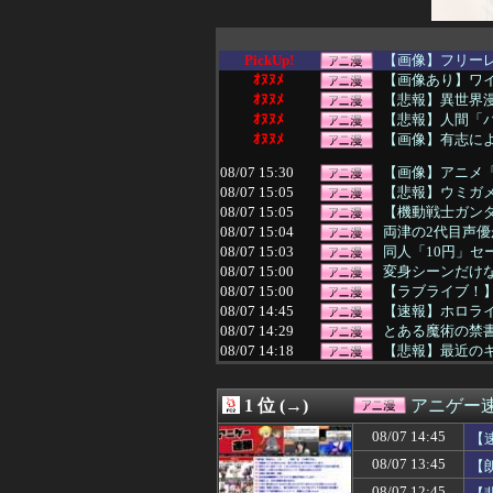
PickUp!
【画像】フリー
ｵﾇﾇﾒ
【画像あり】ワイ、
ｵﾇﾇﾒ
【悲報】異世界
ｵﾇﾇﾒ
【悲報】人間「バ
ｵﾇﾇﾒ
【画像】有志に
08/07 15:30
【画像】アニメ「
08/07 15:05
【悲報】ウミガ
08/07 15:05
【機動戦士ガンダ
08/07 15:04
両津の2代目声優
08/07 15:03
同人「10円」セ
08/07 15:00
変身シーンだけ
08/07 15:00
【ラブライブ！】KP
08/07 14:45
【速報】ホロライブ
08/07 14:29
とある魔術の禁
08/07 14:18
【悲報】最近のキッ
08/07 14:05
【画像】このAI
08/07 14:05
【画像】ロッテ「
1 位 (→)
アニゲー
08/07 14:02
スパロボの顔グ
08/07 14:00
おじさんワイ、『
08/07 14:45
【
08/07 14:00
【ラブライブ！
08/07 13:45
【
08/07 13:56
【サーペントカ
08/07 13:51
ヤニねこ 第6話
08/07 12:45