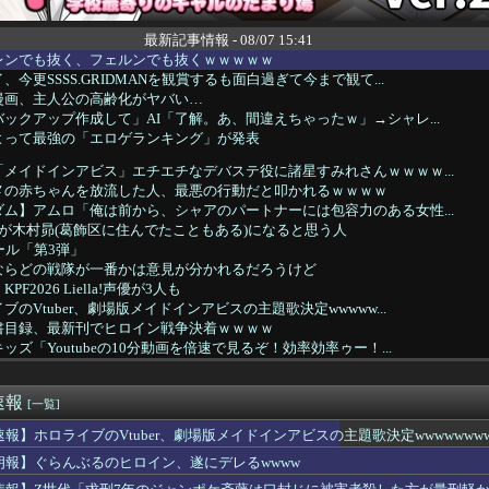
最新記事情報 - 08/07 15:41
レンでも抜く、フェルンでも抜くｗｗｗｗｗ
今更SSSS.GRIDMANを観賞するも面白過ぎて今まで観て...
漫画、主人公の高齢化がヤバい…
ックアップ作成して」AI「了解。あ、間違えちゃったｗ」→シャレ...
よって最強の「エロゲランキング」が発表
メイドインアビス」エチエチなデバステ役に諸星すみれさんｗｗｗｗ...
メの赤ちゃんを放流した人、最悪の行動だと叩かれるｗｗｗｗ
ム】アムロ「俺は前から、シャアのパートナーには包容力のある女性...
が木村昴(葛飾区に住んでたこともある)になると思う人
ール「第3弾」
ならどの戦隊が一番かは意見が分かれるだろうけど
F2026 Liella!声優が3人も
のVtuber、劇場版メイドインアビスの主題歌決定wwwww...
書目録、最新刊でヒロイン戦争決着ｗｗｗｗ
ズ「Youtubeの10分動画を倍速で見るぞ！効率効率ゥー！...
ライザちゃん、明らかにおっぱいを触られてる
アイスとコラボするポケモンをください」ポケモン公式「しょうがね...
速報
ラスレ 誰？ってなるのもたまにあるよな
[一覧]
HUNTER×HUNTER』のキメラアント編で号泣
速報】ホロライブのVtuber、劇場版メイドインアビスの主題歌決定wwwwwwww
】瑠璃乃とみおんのメスガキ対決【蓮ノ空】
朗報】ぐらんぶるのヒロイン、遂にデレるwwww
スタム】量産機にこそ武装は沢山つけてほしいよね
 感想：スナフキンみたいな孤高の存在になりきれないペンペンねこ...