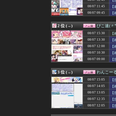
【
08/07 13:45
【朗報】ぐらんぶ
08/07 11:45
【
08/07 13:43
エロゲやりたいん
08/07 09:45
08/07 13:30
【画像】「まん
【画
08/07 13:29
【朗報】ぐらん
08/07 13:05
【悲報】有名漫
2 位 (→)
ぴこ速(〃'
08/07 13:00
【ラブライブ！】
08/07 12:52
【ROBOT魂】
08/07 15:30
【
08/07 12:45
【悲報】Z世代「
08/07 13:30
【
08/07 12:39
【名探偵プリキ
08/07 12:35
【悲報】イオン
08/07 12:00
【
08/07 12:32
【カーレンジャー
08/07 10:30
【
08/07 12:29
【悲報】ヤニねこ
08/07 09:00
【
08/07 12:15
【ガンダム】ア
08/07 12:12
「MCUの過去
08/07 12:11
【画像】このス
3 位 (→)
わんこー
08/07 12:09
【伝説の勇者ダ・
08/07 12:09
【ベルセルク】ねんど
08/07 15:05
【
08/07 12:07
【モンスターハ
08/07 14:05
【
08/07 12:07
【勇者王ガオガイ
08/07 12:06
08/07 13:05
【劇場版「オーバ
【
08/07 12:05
【トリダモノ氏オ
08/07 12:35
【
08/07 12:05
オタクに優しいギ
08/07 12:05
【
08/07 12:05
【画像】令和の
08/07 12:05
【悲報】「おっさ
08/07 12:04
【勝利の女神:NI