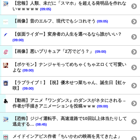
【悲報】人類、未だに「スマホ」を超える発明品を作れな
いｗｗｗｗｗ
(09:05)
【画像】昔のエルフ、現代でもシコれそう
(09:05)
【仮面ライダー】変身者の人生を選べるなら誰がいい？
(09:00)
【画像】悪いプリキュア「2万でどう？」
(09:00)
【ポケモン】ナンジャモってめちゃくちゃヱロくて可愛い
よな
(09:00)
【ラブライブ！】【祝】優木せつ菜ちゃん、誕生日【虹ヶ
咲】
(09:00)
【動画】アニメ『ワンダンス』のダンスがネタにされる→
作者が手描きアニメーションを投稿ｗｗｗ
(09:00)
【恐怖】ジジイ運転手、高速道路で10回以上体当たりして
逃走する…
(08:45)
メイドインアビス作者「ちいかわの映画を見てきたよ」