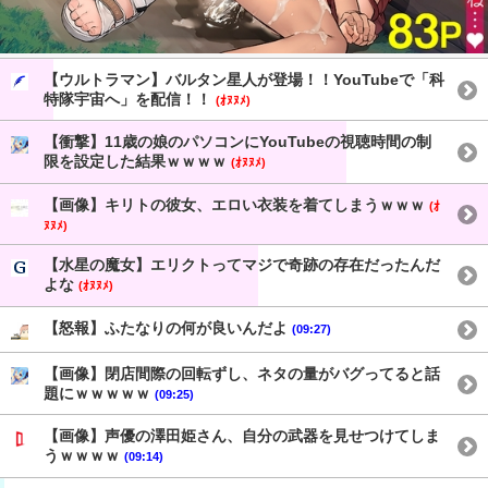
【ウルトラマン】バルタン星人が登場！！YouTubeで「科
特隊宇宙へ」を配信！！
(ｵﾇﾇﾒ)
【衝撃】11歳の娘のパソコンにYouTubeの視聴時間の制
限を設定した結果ｗｗｗｗ
(ｵﾇﾇﾒ)
【画像】キリトの彼女、エロい衣装を着てしまうｗｗｗ
(ｵ
ﾇﾇﾒ)
【水星の魔女】エリクトってマジで奇跡の存在だったんだ
よな
(ｵﾇﾇﾒ)
【怒報】ふたなりの何が良いんだよ
(09:27)
【画像】閉店間際の回転ずし、ネタの量がバグってると話
題にｗｗｗｗｗ
(09:25)
【画像】声優の澤田姫さん、自分の武器を見せつけてしま
うｗｗｗｗ
(09:14)