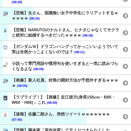
(08:29)
【悲報】女さん、面識無い女子中学生にラリアットするｗ
ｗｗｗｗ
(08:25)
【悲報】NARUTOのナルトさん、ヒナタじゃなくてサクラ
と絶対に結婚するべきだったｗｗｗｗ
(08:18)
【ガンダムＷ】ドラゴンハングってかっこいいようでいて
実は全然かっこよくないのでは？
(08:11)
小説って専門用語や慣用句を使いすぎると一気に読みづら
くなるよな
(08:09)
【画像】新人社員、封筒の開封方法が予想外すぎるｗｗｗ
ｗ
(08:05)
【ラブライブ！】【画像】近江彼方(身長158cm・B85・
W60・H86)←これ
(08:00)
【速報】佐藤二朗さん、突然ツイートｗｗｗｗｗｗｗ
(07:45)
【悲報】脚本家「原作改変して元よりつまらなくした