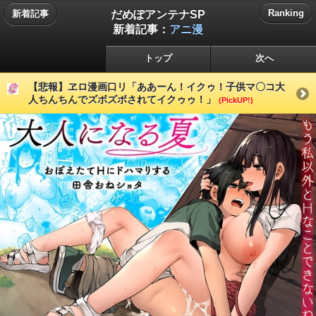
だめぽアンテナSP
Ranking
新着記事
新着記事：
アニ漫
トップ
次へ
【悲報】ヱロ漫画口リ「ああーん！イクゥ！子供マ〇コ大
人ちんちんでズボズボされてイクゥゥ！」
(PickUP!)