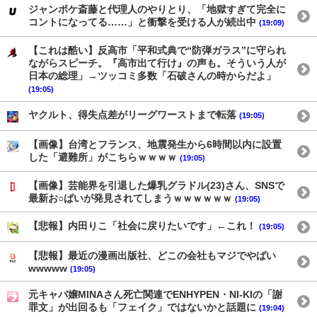
ジャンポケ斎藤と代理人のやりとり、「地獄すぎて完全に
コントになってる……」と衝撃を受ける人が続出中
(19:09)
【これは酷い】反高市「平和式典で“防弾ガラス”に守られ
ながらスピーチ。『高市出て行け』の声も。そういう人が
日本の総理」→ツッコミ多数「石破さんの時からだよ」
(19:05)
ヤクルト、得失点差がリーグワーストまで転落
(19:05)
【画像】台湾とフランス、地震発生から6時間以内に設置
した「避難所」がこちらｗｗｗｗ
(19:05)
【画像】芸能界を引退した爆乳グラドル(23)さん、SNSで
最新お○ぱいが発見されてしまうｗｗｗｗｗｗ
(19:05)
【悲報】内田りこ「社会に戻りたいです」←これ！
(19:05)
【悲報】最近の漫画出版社、どこの会社もマジでやばい
wwwww
(19:05)
元キャバ嬢MINAさん死亡関連でENHYPEN・NI-KIの「謝
罪文」が出回るも「フェイク」ではないかと話題に
(19:04)