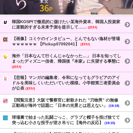
韓国KOSPIで徹底的に儲けたい某海外資本、韓国人投資家
に楽観的すぎる未来予測を提示して……
(ｵﾇﾇﾒ)
【画像】コミケのインタビュー、とんでもない逸材が登場
ｗｗｗｗｗｗ 【Pickup07092041】
(ｵﾇﾇﾒ)
海外「日本なんて行くんじゃなかった…」 日本を知ってし
まったディズニー信者、帰国後『本家』に失望する事態に
(ｵﾇﾇﾒ)
【悲報】マンガの編集者、令和になってもグラビアのアイ
ドルを美味しくいただいていた模様。小学館第三者委員会
が公表
(ｵﾇﾇﾒ)
【閲覧注意】大阪で警察官に射殺された ”刃物男” の無修
正動画が海外で話題に「日本の光景とは思えない」
(19:19)
球場裏で始まった乱闘ごっこ、グラブと帽子を投げ捨てて
突っ込む小さな投手が逆さ吊りに【海外の反応】
(19:15)