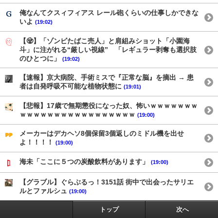
俺なんてクスィフィアス レール砲くらいの仕事しかできな
いよ
(19:02)
【🧟】「ゾンビたばこ売人」と肩組みショット「小園海
斗」に注がれる“厳しい視線” 「レギュラー剥奪も選択肢
のひとつに」
(19:02)
【速報】京大病院、手術ミスで『正常な脳』を摘出 → 患
者は自発呼吸不可能な植物状態に
(19:01)
【悲報】17歳で無期懲役になった奴、怖いｗｗｗｗｗｗｗ
ｗｗｗｗｗｗｗｗｗｗｗｗｗｗｗｗｗ
(19:00)
メーカーはデカヘソ8個保留3個返しのミドル機を出せ
よ！！！！
(19:00)
海未「ここに５つの炭酸飲料があります」
(19:00)
【グラブル】ぐらぶるっ！3151話 街中で出会ったサリエ
ルとファルシュ
(19:00)
トップ
次へ