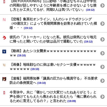
【BEYOOOOONDS】江口紗耶「小島はなちゃんは中学生
の同期が話しやすいように年齢差を感じさせないような接
し方とか工夫してるが、同期2人は気づいてない」
(19:12)
【悲報】集英社オンライン、1人のシャドウボクシング
（43億注文）によって長期間業務を妨害され続けていた模
様・・・
(19:12)
彼氏の「ストーカー」になった私。彼氏は病気になり地元
に帰ったと聞いていたが彼は品川で通勤していた
(19:12)
【動画】あたシコ女襲来ｗｗｗｗｗｗｗｗｗｗｗｗｗｗｗ
ｗｗ
(19:10)
【画像】地味顔なのに体は凄いセクシー女優ｗｗｗwｗｗ
ｗｗｗｗｗｗ
(19:10)
【速報】福岡県知事「議員の圧力から職員守る」 不当要求
防止の条例策定へ
(19:10)
今育休中。夫に「寝かしつけ大変だったねありがとう」と
声を掛けてもらえたら救われると伝えたら「俺に褒められ
るために育児してるの？」と言われた
(19:09)