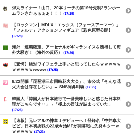
弾丸ライナー！山口、20本リーチの第19号先制2ランホー
ムランきたぁぁぁぁ！！！
(17:28)
【ロックマン】MDLX「エックス（フォースアーマー）」
「フォルテ」アクションフィギュア【彩色原型公開】
(17:28)
海外「連覇確定」アーセナルがギマランイスを獲得して海
外大騒ぎ！（海外の反応）
(17:26)
【驚愕】絶対ワイフェラ上手いと思ってしたらｗｗｗｗｗ
ｗｗｗｗｗwwww
(17:25)
8/22開催「琵琶湖三市同時花火大会」、市公式「そんな花
火大会は存在しない」→ SNS阿鼻叫喚
(17:25)
韓国人「韓国人が日本旅行で一番美味しいと感じた日本料
理がこちらです‥」→「極上の旨味が詰まっていた」
(17:25)
【速報】元レアルの神童Ｊデビューへ！登録名「中井卓大
ピピ」日本初挑戦の22歳今治MFが開幕戦に先発キターｗ
ｗｗｗｗｗ
(17:23)