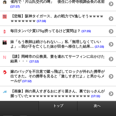
省内で「片山氏交代の噂」 後任に小野寺税調会長の名前
(17:17)
【悲報】阪神タイガース、あの戦力でV逸しそうｗｗｗｗ
ｗｗｗｗｗｗｗ
(17:16)
毎日タンパク質175g摂ってるけど質問は？
(17:15)
妹「もう教師は続けられない…」私「無理しなくていい
よ」→我が子を亡くした妹が田舎へ移住した結果…
(17:15)
【謎】岡崎市の公務員、妻を連れてサーフィンに出かけた
結果・・・
(17:12)
嫁のバッグを不注意で蹴っ飛ばしてロックが外れた携帯が
出てきた。その携帯を見ると「激しすぎだよ」と男からメ
ールが
(17:12)
【画像】例の美人すぎるおにぎり屋さん、裏でおっさんが
握っていたｗｗｗｗｗｗｗｗｗｗｗｗｗｗｗｗｗ
(17:11)
トップ
次へ