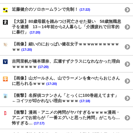
近藤健介のソロホームランで先制！
(17:22)
【大阪】80歳母親を踏みつけ死亡させた疑い 58歳無職息
子を逮捕 13～14年前から2人暮らし「介護疲れで日常的
に暴行」
(17:20)
【画像】細いのにおっぱい健在女子ｗｗｗwｗｗｗｗｗｗ
ｗｗ
(17:20)
吉岡里帆が橋本環奈、広瀬すずクラスになれなかった理由
ｗｗｗｗｗｗ
(17:20)
【画像】山ガールさん、山でラーメンを食べたらおじさん
に怒られるｗｗｗ
(17:20)
【衝撃】名探偵コナンさん「とっくに100巻超えてます」
←コイツが叩かれない理由ｗｗｗｗ
(17:18)
【衝撃】漫画・アニメの拷問がヤバすぎるｗｗｗｗ漫画・
アニメでお前らが「一番エグいと思った拷問」がこちら…
怖すぎる…
(17:17)