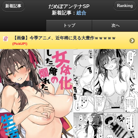
だめぽアンテナSP
Ranking
新着記事
新着記事：
総合
トップ
次へ
【画像】今季アニメ、近年稀に見る大豊作ｗｗｗｗｗ
(PickUP!)