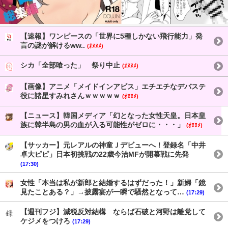
【速報】ワンピースの「世界に5種しかない飛行能力」発
言の謎が解けるww..
(ｵﾇﾇﾒ)
シカ「全部喰った」 祭り中止
(ｵﾇﾇﾒ)
【画像】アニメ「メイドインアビス」エチエチなデバステ
役に諸星すみれさんｗｗｗｗｗ
(ｵﾇﾇﾒ)
【ニュース】韓国メディア「幻となった女性天皇。日本皇
族に韓半島の男の血が入る可能性がゼロに・・・」
(ｵﾇﾇﾒ)
【サッカー】元レアルの神童Ｊデビューへ！登録名「中井
卓大ピピ」日本初挑戦の22歳今治MFが開幕戦に先発
(17:30)
女性「本当は私が新郎と結婚するはずだった！」新婦「鏡
見たことある？」→披露宴が一瞬で騒然となって…
(17:29)
【週刊フジ】減税反対結構 ならば石破と河野は離党して
ケジメをつけろ
(17:29)