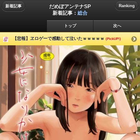
だめぽアンテナSP
Ranking
新着記事
新着記事：
総合
トップ
次へ
【悲報】ヱロゲーで感動して泣いたｗｗｗｗｗ
(PickUP!)