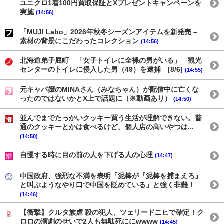
ユニクロ1着100円買取保証とXプレゼントキャンペーンを
実施
(14:56)
「MUJI Labo」2026年秋冬シーズンアイテムを新発売 –
素材の背景にこだわったコレクション
(14:56)
北海道弟子屈町 「女子トイレに全裸の男がいる」 観光
センターのトイレに侵入した男（49）を逮捕 [8/6]
(14:55)
元キャバ嬢のMINAさん（みなちゃん）が配信中に亡くな
ったのではないかとX上で話題に（※動画あり）
(14:50)
並んでまでたっかいクッキー買う生活が理解できない。普
通のクッキーとかは食べるけど、個人店の高いやつは...
(14:50)
自慢する時に目の前の人を下げる人の心理
(14:47)
中国政府、強烈な不満を表明「泥棒が『泥棒を捕まえろ』
と叫ぶようなやり口で中国を貶めている」と強く非難！
(14:46)
【衝撃】クルタ族虐 殺の犯人、ツェリードニヒで確定！ク
ロロの演劇のせいで2人も無駄死ににwwww
(14:45)