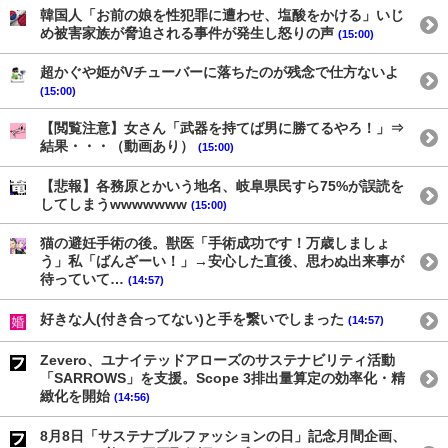
韓国人「お前の娘を性犯罪に遭わせ、塩酸をかける」いじ
め被害家族が脅迫される事件が発生し怒りの声
(15:00)
超かぐや姫がVチューバーに落ちたのが残念で仕方ないよ
(15:00)
【閲覧注意】女さん「武器を持てば男に勝てるやろ！」⇒
結果・・・（動画あり）
(15:00)
【悲報】各務原とかいう地名、岐阜県民すら75%が誤読を
してしまうwwwwwww
(15:00)
猫の避妊手術の後。獣医「手術成功です！万歳しましょ
う」私「ばんざーい！」→安心した直後、思わぬ出来事が
待っていて…
(14:57)
好きな人(付き合ってない)と手を繋いでしまった
(14:57)
Zevero、ユナイテッドアローズのサステナビリティ活動
「SARROWS」を支援。Scope 3排出量算定の効率化・精
緻化を開始
(14:56)
8月8日「サステナブルファッションの日」記念月間企画、