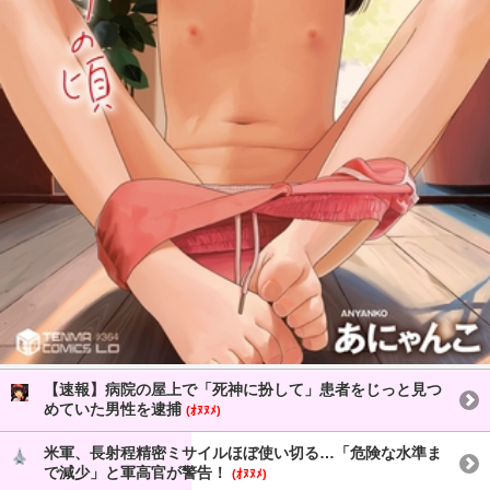
【速報】病院の屋上で「死神に扮して」患者をじっと見つ
めていた男性を逮捕
(ｵﾇﾇﾒ)
米軍、長射程精密ミサイルほぼ使い切る…「危険な水準ま
で減少」と軍高官が警告！
(ｵﾇﾇﾒ)