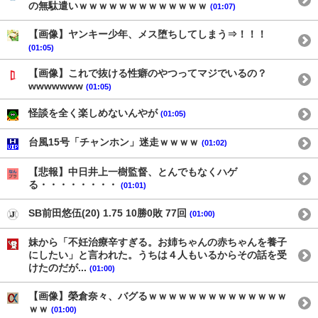
の無駄遣いｗｗｗｗｗｗｗｗｗｗｗｗｗ
(01:07)
【画像】ヤンキー少年、メス堕ちしてしまう⇒！！！
(01:05)
【画像】これで抜ける性癖のやつってマジでいるの？
wwwwwww
(01:05)
怪談を全く楽しめないんやが
(01:05)
台風15号「チャンホン」迷走ｗｗｗｗ
(01:02)
【悲報】中日井上一樹監督、とんでもなくハゲ
る・・・・・・・・
(01:01)
SB前田悠伍(20) 1.75 10勝0敗 77回
(01:00)
妹から「不妊治療辛すぎる。お姉ちゃんの赤ちゃんを養子
にしたい」と言われた。うちは４人もいるからその話を受
けたのだが...
(01:00)
【画像】榮倉奈々、バグるｗｗｗｗｗｗｗｗｗｗｗｗｗｗ
ｗｗ
(01:00)