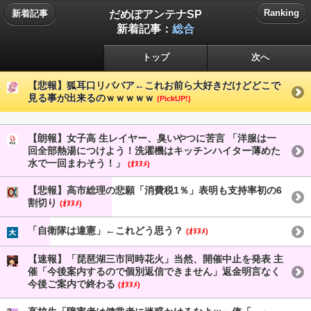
だめぽアンテナSP
Ranking
新着記事
新着記事：
総合
トップ
次へ
【悲報】狐耳口リババア←これお前ら大好きだけどどこで
見る事が出来るのｗｗｗｗｗ
(PickUP!)
【朗報】女子高 生レイヤー、臭いやつに苦言 「洋服は一
回全部熱湯につけよう！洗濯機はキッチンハイター薄めた
水で一回まわそう！」
(ｵﾇﾇﾒ)
【悲報】高市総理の悲願「消費税1％」表明も支持率初の6
割切り
(ｵﾇﾇﾒ)
「自衛隊は違憲」←これどう思う？
(ｵﾇﾇﾒ)
【速報】「琵琶湖三市同時花火」当然、開催中止を発表 主
催「今後案内するので個別返信できません」返金明言なく
今後ご案内で終わる
(ｵﾇﾇﾒ)