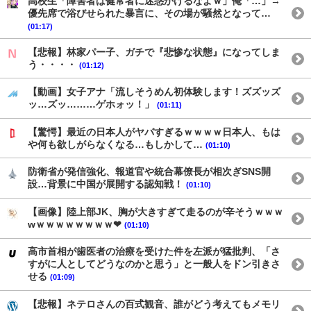
高校生「障害者は健常者に迷惑かけるなよｗ」俺「…」→
優先席で浴びせられた暴言に、その場が騒然となって…
(01:17)
【悲報】林家パー子、ガチで『悲惨な状態』になってしま
う・・・・
(01:12)
【動画】女子アナ「流しそうめん初体験します！ズズッズ
ッ…ズッ………ゲホォッ！」
(01:11)
【驚愕】最近の日本人がヤバすぎるｗｗｗｗ日本人、もは
や何も欲しがらなくなる…もしかして…
(01:10)
防衛省が発信強化、報道官や統合幕僚長が相次ぎSNS開
設…背景に中国が展開する認知戦！
(01:10)
【画像】陸上部JK、胸が大きすぎて走るのが辛そうｗｗｗ
wｗｗｗｗｗｗｗｗ❤
(01:10)
高市首相が歯医者の治療を受けた件を左派が猛批判、「さ
すがに人としてどうなのかと思う」と一般人をドン引きさ
せる
(01:09)
【悲報】ネテロさんの百式観音、誰がどう考えてもメモリ