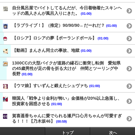
自分風呂屋でバイトしてるんだが、今日着物着たスキンヘ
ッドの黒人さんが風呂入りにきた。
(01:00)
【ラブライブ！】（推定）90/90/90←だーれだ？
(01:00)
【ロシア】ロシアの夢【ポーランドボール】
(01:00)
【動画】まんさん同士の事故、地獄
(01:00)
1300CCの大型バイクが道路の縁石に衝突し転倒 愛知県
の45歳男性が足の骨を折る大けが 仲間とツーリング中
長野
(01:00)
【ウマ娘】すいずんと鍛えたシュヴァち
(01:00)
韓国人「戦争より金利が怖い」金価格が20%以上急落し、
投資家を困惑させる
(01:00)
賀喜遥香ちゃんに愛でられる瀬戸口心月ちゃんが可愛すぎ
る！！！【乃木坂46】
(00:59)
トップ
次へ