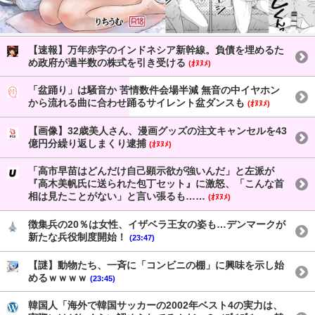
【速報】万年赤字のインドネシア新幹線。負債を埋めるた
め政府が過半数の株式を引き受ける
(ｵﾇﾇﾒ)
「盆踊り」は騒音か 苦情数件会場半減 無音の中イヤホン
から流れる曲に合わせ踊るサイレント盆ダンスも
(ｵﾇﾇﾒ)
【画像】32歳美人さん、漫画グッズの注文キャンセルを43
億円分繰り返しまくり逮捕
(ｵﾇﾇﾒ)
「高市早苗はどんだけ自己顕示欲が強いんだ」と左派が
『高木美帆氏に送られた包丁セット』に激怒、「こんな首
相は見たことがない」と言い張るも……
(ｵﾇﾇﾒ)
徴集兵の20％は女性、イザベラ王女の姿も…デンマークが
新たな兵役制度開始！
(23:47)
【謎】動物たち、一斉に「コンビニの棚」に興味を示し始
めるｗｗｗｗ
(23:45)
韓国人「海外で韓国サッカーの2002年ベスト4の実力は、