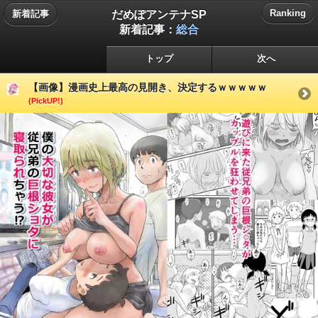
だめぽアンテナSP
Ranking
新着記事
新着記事：
総合
トップ
次へ
【画像】漫画史上最高の見開き、決定するｗｗｗｗｗ
(PickUP!)