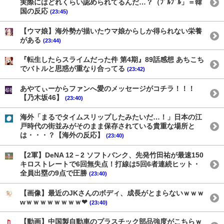
実際にはどれくらい認められてるんだ…？（ﾌﾞﾙﾌﾞﾙ」＝韓
国の反応
(23:45)
【ウマ娘】海外勢が描いたウマ娘からしか得られない栄養
がある
(23:44)
『転生したらスライムだった件 第4期』89話感想 あちこち
でバトルと思惑が重なり合ってる
(23:42)
あやてぃーからファンへ愛のメッセージがコチラ！！！
【乃木坂46】
(23:40)
海外「まるでタイムスリップしたみたいだ…！」日本の江
戸時代の街並みがそのまま保存されている貴重な場所と
は・・・？【海外の反応】
(23:40)
【2軍】DeNA 12－2 ソフトバンク、先発竹田祐が最速150
キロストレートで6回無失点！打線は5回6者連続ヒット・
全員出塁の9点で圧勝
(23:40)
【画像】最近のJKさんのボディ、成長がとまらないｗｗｗ
wｗｗｗｗｗｗｗｗ❤
(23:40)
【動画】中国製自動車のプラスチック部品強度がこちらｗ