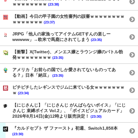
ｗｗｗｗｗｗｗｗ
(23:38)
【動画】今日の甲子園の女性審判の誤審ｗｗｗｗｗｗｗｗ
ｗｗｗｗｗｗｗ
(23:37)
JRPG「他人の家漁ってアイテムGETすんの楽しー
wwwww」→欧米で馬鹿にされてしまう
(23:35)
【衝撃】X(Twitter)、メンエス嬢とラウンジ嬢のバトル勃
発ｗｗｗｗｗｗｗｗ
(23:35)
アメリカ「お前らの国でしか愛されてないものってあ
る？」日本「納豆」
(23:35)
ピチピチしたレギンスでジムに来ている女ｗｗｗｗｗｗｗ
ｗ
(23:34)
【にじさんじ】「にじさんじ がんばらないボイス」「にじ
さんじ 束縛ボイス Vol.2」、「ボイスビジュアルカード」
2026年8月14日(金)12時より販売決定！
(23:30)
『カルドセプト ザ ファースト』初週、Switch1,858本
(23:30)