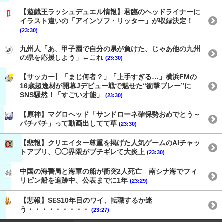
【遊戯王ラッシュデュエル情報】君臨のヘッドライナーに
イラスト違いの「アインソフ・リッター」が収録決定！
(23:30)
九州人「あ、甲子園で自分の県が負けた、じゃあ他の九州
の県を応援しよう」←これ
(23:30)
【サッカー】「まじ何者？」「上手すぎる…」横浜FMの
16歳超逸材が開幕Jデビュー戦で魅せた“衝撃プレー”に
SNS騒然！「すごい才能」
(23:30)
【原神】マグロヘッド「サンドローネ確保勢おめでとう～
パチパチ」って動画出してて草
(23:30)
【悲報】クリエイター尊重を掲げた人気ゲームのAIチャッ
トアプリ、◯◯界隈がブチギレて大炎上
(23:30)
中国の海警局と海軍の船が衝突2人死亡 南シナ海でフィ
リピン船を追跡中、公表までに1年
(23:29)
【悲報】SES10年目のワイ、転職するか迷
う・・・・・・・・・
(23:27)