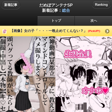
だめぽアンテナSP
Ranking
新着記事
新着記事：
総合
トップ
次へ
【画像】女の子「・・・一晩止めてくんない？」
(PickUP!)