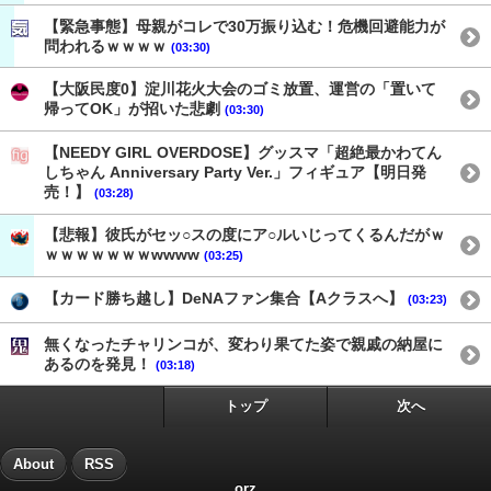
【緊急事態】母親がコレで30万振り込む！危機回避能力が
問われるｗｗｗｗ
(03:30)
【大阪民度0】淀川花火大会のゴミ放置、運営の「置いて
帰ってOK」が招いた悲劇
(03:30)
【NEEDY GIRL OVERDOSE】グッスマ「超絶最かわてん
しちゃん Anniversary Party Ver.」フィギュア【明日発
売！】
(03:28)
【悲報】彼氏がセッ○スの度にア○ルいじってくるんだがｗ
ｗｗｗｗｗｗｗwwww
(03:25)
【カード勝ち越し】DeNAファン集合【Aクラスへ】
(03:23)
無くなったチャリンコが、変わり果てた姿で親戚の納屋に
あるのを発見！
(03:18)
トップ
次へ
About
RSS
orz