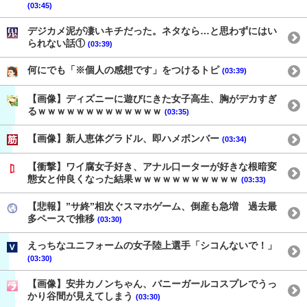
(03:45)
デジカメ泥が凄いキチだった。ネタなら…と思わずにはい
られない話①
(03:39)
何にでも「※個人の感想です」をつけるトピ
(03:39)
【画像】ディズニーに遊びにきた女子高生、胸がデカすぎ
るｗｗｗｗｗｗｗｗｗｗｗｗｗ
(03:35)
【画像】新人恵体グラドル、即ハメボンバー
(03:34)
【衝撃】ワイ腐女子好き、アナル口ーターが好きな根暗変
態女と仲良くなった結果ｗｗｗｗｗｗｗｗｗｗｗ
(03:33)
【悲報】”サ終”相次ぐスマホゲーム、倒産も急増 過去最
多ペースで推移
(03:30)
えっちなユニフォームの女子陸上選手「シコんないで！」
(03:30)
【画像】安井カノンちゃん、バニーガールコスプレでうっ
かり谷間が見えてしまう
(03:30)