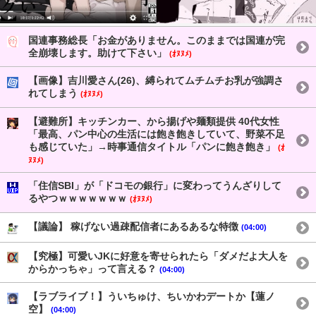
国連事務総長「お金がありません。このままでは国連が完
全崩壊します。助けて下さい」
(ｵﾇﾇﾒ)
【画像】吉川愛さん(26)、縛られてムチムチお乳が強調さ
れてしまう
(ｵﾇﾇﾒ)
【避難所】キッチンカー、から揚げや麺類提供 40代女性
「最高、パン中心の生活には飽き飽きしていて、野菜不足
も感じていた」→時事通信タイトル「パンに飽き飽き」
(ｵ
ﾇﾇﾒ)
「住信SBI」が「ドコモの銀行」に変わってうんざりして
るやつｗｗｗｗｗｗｗ
(ｵﾇﾇﾒ)
【議論】 稼げない過疎配信者にあるあるな特徴
(04:00)
【究極】可愛いJKに好意を寄せられたら「ダメだよ大人を
からかっちゃ」って言える？
(04:00)
【ラブライブ！】ういちゅけ、ちいかわデートか【蓮ノ
空】
(04:00)