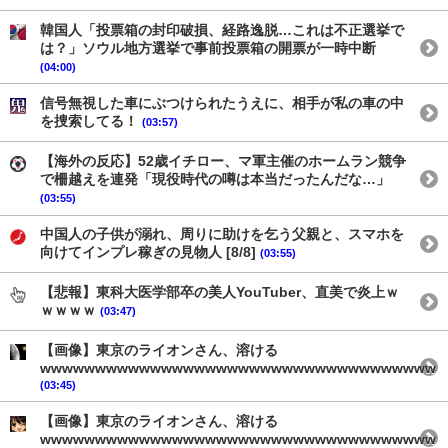
韓国人「投票箱の封印破損、経路逸脱…これは不正選挙で
は？」ソウル地方選挙で事前投票箱の開票が一時中断
(04:00)
信号無視した車にぶつけられたうえに、相手が私の車の中
を捜索してる！
(03:57)
【海外の反応】52歳イチロー、マ軍主催のホームラン競争
で柵越えを連発「現役時代の噂は本当だったんだな…」
(03:55)
中国人の子供が溺れ、周りに助けを乞う父親と、スマホを
向けてインプレ稼ぎの見物人 [8/8]
(03:55)
【悲報】東科大医学部卒の美人YouTuber、直美で炎上ｗ
ｗｗｗｗ
(03:47)
【画像】東京のライオンさん、溶ける
wwwwwwwwwwwwwwwwwwwwwwwwwwwwwwwwwwww
(03:45)
【画像】東京のライオンさん、溶ける
wwwwwwwwwwwwwwwwwwwwwwwwwwwwwwwwwwww