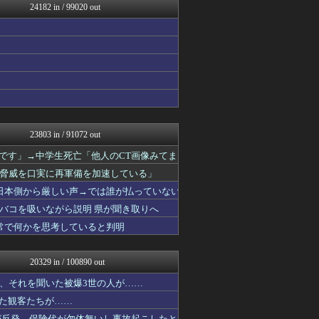
24182 in / 99020 out
乃木坂46まとめ 乃木りん...
デジタルニューススレッド
奥様は鬼女-DQN返しまと...
素敵な鬼女様
奥様は鬼女-DQN返しまと...
ベイスターズNEWS
もえるあじあ(･∀･)
国難にあってもの申す！！
ポリー速報
もきゅ速(*´ω`*)人(...
23803 in / 91072 out
かせまと！
なんじぇいスタジアム＠なん...
いです」→中学生死亡「他人のCT画像みてま
思考ちゃんねる
脅威を口実に再軍備を加速している」
ひま速(°∀°) -暇つぶ...
日本側から厳しい声→では誰が払っていない
馬鳥速報
アナ速‐女子アナ画像速報
バコを吸いながら説明 県が聞き取りへ
なんじぇいスタジアム＠なん...
常で何かを思考していると判明
奥様は鬼女-DQN返しまと...
奥様は鬼女-DQN返しまと...
奥様は鬼女-DQN返しまと...
20329 in / 100890 out
ワールドサッカーファン 海...
VIPワイドガイド
、それを聞いた被爆3世の人が……
V速ニュップ
いた観客たちが……
(*ﾟ∀ﾟ)ゞカガクニュー...
が反発、保険代が勿体無いし事故起こしたと