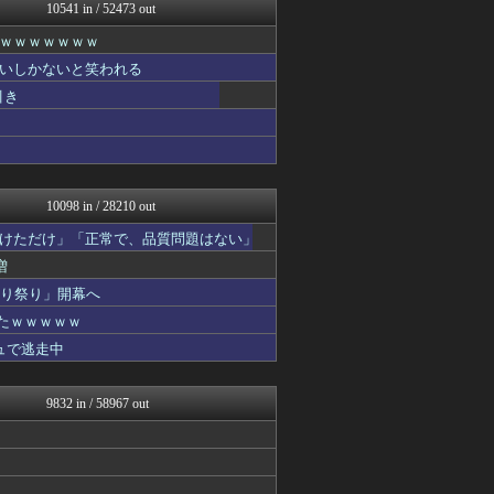
トレンドの通り道
10541 in / 52473 out
おうち速報
ｗｗｗｗｗｗｗ
ぶる速-VIP
コノユビニュース｜みんなの...
いしかないと笑われる
馬鳥速報
引き
ウマ娘まとめ超速報！
政経ワロスまとめニュース♪
なんじぇいスタジアム＠なん...
ガジェット2ch
修羅場ライフ速報
10098 in / 28210 out
けただけ」「正常で、品質問題はない」
増
切り祭り」開幕へ
たｗｗｗｗｗ
ュで逃走中
9832 in / 58967 out