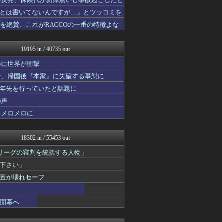
わんこーる速報！
なんJ PRIDE
とは書いてないんですが…」とツッコミを
BIPブログ
造を絶賛、これがRACCOの一番の特徴よな
キニ速
世界のジャンプ速報
VIPPER速報
19195 in / 40735 out
修羅ママ速報
スコールちゃんねる｜２ちゃ...
姿に世界が衝撃
アニゲー速報
者、帰国後『本家』に失望する事態に
なんJミュージアム
十年先を行っていたと話題に
にゅーすアルー！
坂道情報通～乃木坂46まと...
の声
おーるじゃんる
をメロメロに
鬼女はみた -修羅場・恋愛...
奥様は鬼女-DQN返しまと...
U-1 NEWS.
18302 in / 55453 out
ゴールデンタイムズ
働くモノニュース : 人生...
リーグの審判を統括する人物」
サイ速
下さい」
海外のお前ら 海外の反応
置が壊れセーフ
不思議.net - 5ch...
アナ速‐女子アナ画像速報
子育てちゃんねる
」開幕へ
ポンポコにゅーす - 三日...
筋肉速報