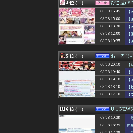
4 位 (→)
ぴこ速(〃'
08/08 19:58
【速報】森平麗
08/08 19:58
【驚愕】名作『無
08/08 16:45
【
08/08 19:57
大学時代のゼミの
08/08 15:00
【
08/08 19:57
Aママ「そのブラ
08/08 13:30
08/08 19:57
【プチ修羅場】高
【
08/08 19:55
【ハマスタバトル
08/08 12:00
【
08/08 19:55
（ ´_ゝ`）東
08/08 10:35
【
08/08 19:55
甲子園出場校 猛
08/08 19:53
日ハム新庄監督
08/08 19:53
【下着画像】村重
5 位 (→)
おーるじ
08/08 19:52
【画像】セブン
08/08 19:52
【西武対ソフトバ
08/08 20:10
【
08/08 19:50
ジムのランニング
し
08/08 19:40
【
08/08 19:49
【画像】TWICE
08/08 19:10
08/08 19:48
【FF14】Swi
【
08/08 19:48
【画像】JDさん「
の
08/08 18:10
【
08/08 19:48
【悲報】ラグビ
08/08 17:10
【
08/08 19:47
【修羅場】体臭が
08/08 19:47
公園の滑り台で遊
08/08 19:47
【口癖】喋り始め
6 位 (→)
U-1 NEWS
08/08 19:47
海外「なんだって
08/08 19:45
【悲報】「美人す
08/08 19:39
「
08/08 19:45
ジムのランニング
08/08 18:39
原
08/08 19:45
【悲報】「美人す
08/08 17:39
「