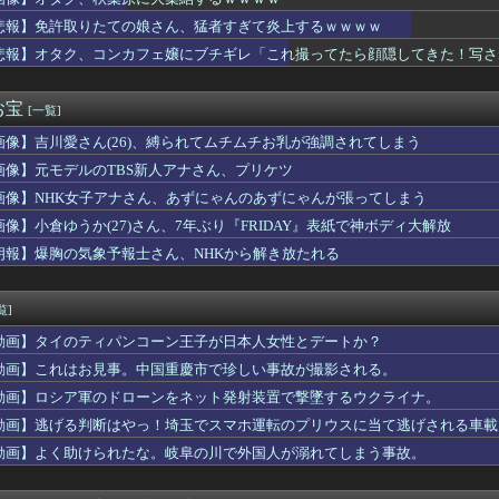
さんマリナーズOBホームランダービーに登場しましたよ」
康さん「次の曲を良くするための見せ球」←これ次...
悲報】免許取りたての娘さん、猛者すぎて炎上するｗｗｗｗ
、秋葉原に大集結するｗｗｗｗ
悲報】オタク、コンカフェ嬢にブチギレ「これ撮ってたら顔隠してきた！写さ
で熟女ナンパしたらｗｗｗｗｗｗｗｗｗｗwwww
回戦】中日、5回表無死二塁から村松のタイムリーでリードを4点に...
ndleストア｢最大65%オフサマーセール｣や｢最大50%オ...
お宝
[一覧]
子「猫は純粋、嘘をつかない」
画像】吉川愛さん(26)、縛られてムチムチお乳が強調されてしまう
-2戦闘機に大型の謎ミサイル…ステルス性と射程1000kmを...
髙橋未来虹さん、外番組で負け属性を発揮してしまう…
画像】元モデルのTBS新人アナさん、プリケツ
】審判への性接待疑惑…大韓サッカー協会が声明「現在は一切発生し...
画像】NHK女子アナさん、あずにゃんのあずにゃんが張ってしまう
Ｘを更新「妻から『ハグでもしてみっか』と言われました」ｗｗｗｗ
さん「私の村、本当にヤバい…これ見て…」（衝撃動画）
画像】小倉ゆうか(27)さん、7年ぶり『FRIDAY』表紙で神ボディ大解放
HE 鬼タイジ、おひさま阿鼻叫喚の展開に・・・【金村美玖・髙橋...
朗報】爆胸の気象予報士さん、NHKから解き放たれる
リオールズファン、子供たちにラッチマンの名前を付けたのに移籍し...
嫁がノイローゼで離婚。障害のある子を含む3人の子どもを預かるこ...
タイガーでスズメバチの巣に突撃「ハチからしたら突然ドイツ戦車が...
覧]
教した結果ｗｗｗｗｗ
動画】タイのティパンコーン王子が日本人女性とデートか？
ini利用、ChatGPTは68% AI利用調査
俺の嫁と子が不審な男と歩いてると聞いた俺。単身赴任先から興信所...
動画】これはお見事。中国重慶市で珍しい事故が撮影される。
馬区で震度2、千葉や神奈川でも揺れ…お前ら気付いた？
動画】ロシア軍のドローンをネット発射装置で撃墜するウクライナ。
部員『星よつは』とかいうガチで可愛すぎるJKwww
動画】逃げる判断はやっ！埼玉でスマホ運転のプリウスに当て逃げされる車載
ーい、被災者の人はこの、『ドラゴンボールの家』みたいな奴の中で...
プ巨乳恵体女さん、エチエチすぎるｗｗｗwｗｗｗｗｗｗｗｗ❤
動画】よく助けられたな。岐阜の川で外国人が溺れてしまう事故。
コネクトツーの松山氏、JUMP公式にブロックされる・・・
国連事務総長が資金難を警告→未払い額を見た世界3位負担の日本側...