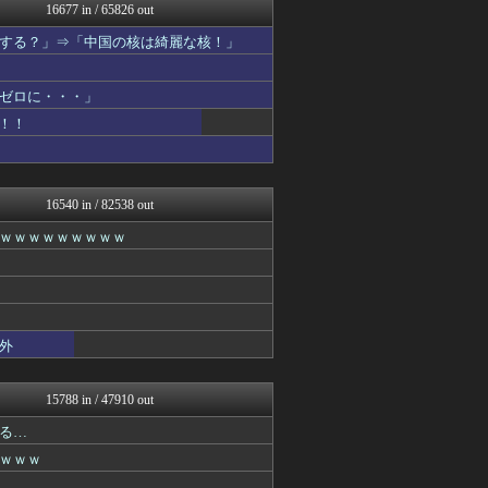
痛いニュース(ﾉ∀`)
16677 in / 65826 out
まとめたニュース
する？」⇒「中国の核は綺麗な核！」
えっ!?またここのサイト?
mutyunのゲーム+αブ...
いたしん！
ゼロに・・・」
最強ジャンプ放送局
なんじぇいスタジアム＠なん...
！！
海外の反応スポーツ
気団談
ウマ娘まとめ速報うまろぐ
ラビット速報
16540 in / 82538 out
パチンコ・パチスロ.com
ｗｗｗｗｗｗｗｗｗ
【2ch】ニュー速クオリテ...
アルファルファモザイク＠ネ...
なんJ PUSH!!
オレ的ゲーム速報＠刃
Vtuberまとめるよ～ん
フットボール速報
外
Y速報
モッコスヌ〜ン
カンダタ速報
15788 in / 47910 out
修羅場ハザード -復讐・D...
る…
漫画まとめ速報
日本第一！ニュース録
ｗｗｗ
ぶる速-VIP