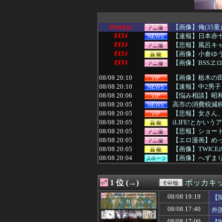
PickUp!
【画像】俺(35
ｵﾇﾇﾒ
【速報】日本赤十字
ｵﾇﾇﾒ
【悲報】風呂キ
ｵﾇﾇﾒ
【画像】小倉ゆう
ｵﾇﾇﾒ
【画像】BSSヱ
08/08 20:10
【画像】栃木の田
08/08 20:10
【速報】中2男子
08/08 20:06
【悩み相談】昭
08/08 20:05
高市の消費税減
08/08 20:05
【悲報】女さん
08/08 20:05
iLIFE!とか
08/08 20:05
【悲報】ショー
08/08 20:05
【エロ漫画】め
08/08 20:05
【画像】TWICE
08/08 20:04
【画像】へずま
08/08 20:03
【悲報】X「アス
08/08 20:03
韓国現地メディ
1 位 (→)
ポッカキ
08/08 20:02
【AKB48】伊藤
08/08 20:01
【NBA】ケビン
08/08 19:19
【
08/08 20:01
”サ終” 相次ぐ
08/08 17:40
外
08/08 20:01
阪神・神宮、火消
08/08 20:01
PCゲーム「まず
08/08 17:00