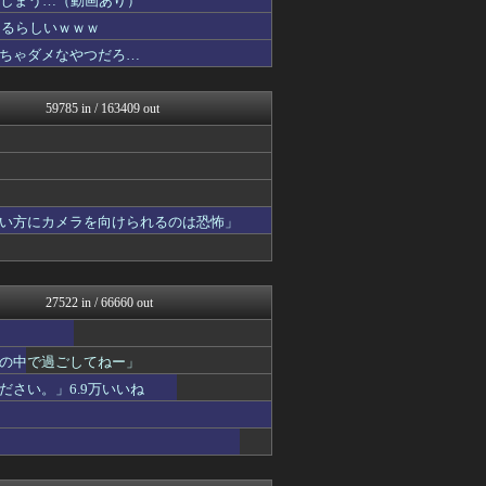
てしまう…（動画あり）
凹凸ちゃんねる 発達障害・...
なるらしいｗｗｗ
痛いニュース(ﾉ∀`)
ちゃダメなやつだろ…
fig速
パカ娘速報！！ウマ娘まとめ...
登山ちゃんねる
59785 in / 163409 out
VTuberNews
えすえすログ
コンテンツ・声優 | ラブ...
ラーメン速報｜2chまとめ...
投資ちゃんねる
アナきゃぷ速報
い方にカメラを向けられるのは恐怖」
モナニュース
明日は何を食べようか
ああ言えばForYou
キニ速
27522 in / 66660 out
みそパンNEWS
アルファルファモザイク＠ネ...
かいにちニュース 【海外の...
の中で過ごしてねー」
ゆるゲーマー遅報
Ask Reddit まと...
さい。」6.9万いいね
けおけお速報
ニチカン！
モッコスヌ〜ン
エアライン本舗
カンダタ速報