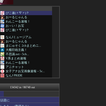
ぴこ速(〃'∇'〃)？
おーるじゃんる
わんこーる速報！
お～い！お宝
ぴこ速(〃'∇'〃)？
なんJミュージアム
おーるじゃんる
まにゅそく 2chまとめニ...
大艦巨砲主義！
不思議.net - 5ch...
V系まとめ速報
わんこーる速報！
アニチャット
女子アナお宝画像速報－5c...
なんJ PRIDE
哲学ニュースnwk
【サッカー まとめ】サカラ...
134342 in / 86740 out
AKB48タイムズ（AKB...
バスケまとめ・COM
資格ちゃんねる
で話題に
阪神タイガースちゃんねる
PCパーツまとめ