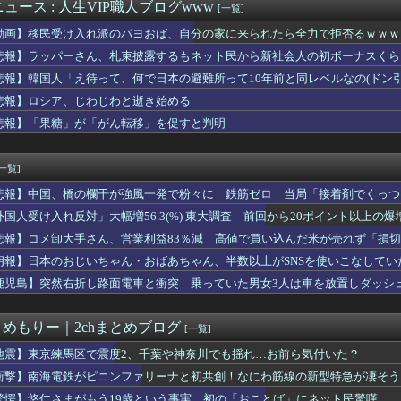
ン・イロアスの魂が震える！1st LIVE “FACE”無...
ュース : 人生VIP職人ブログwww
[一覧]
来月でギリギリ緊急事態宣言中。緊急事態宣言中に決行して遠方のゲ...
動画】移民受け入れ派のパヨおば、自分の家に来られたら全力で拒否るｗｗｗ
地震直後に現地炊き出しに参加していた
道官、平和宣言を非難「広島市長は『偽りの呪文』を繰り返している」
悲報】ラッパーさん、札束披露するもネット民から新社会人の初ボーナスくら
ークタワー魔の塔の高速周回PT募集、侍の「ぜになげ」要求ばかり...
悲報】韓国人「え待って、何で日本の避難所って10年前と同レベルなの(ドン
グル版はマメちんの時期か
悲報】ロシア、じわじわと逝き始める
ターさん「日本の復興は…中国の温情のおかげだ！」 ← 突っ込み...
が故障後初のユニホームでブルペン入り １４０キロ台後半をマーク...
悲報】「果糖」が「がん転移」を促すと判明
マイクロソフトならどっちが強いんや？
担してるんだけど嫁の求める家事レベルが高すぎる。スマホをいじる...
[一覧]
悲報】中国、橋の欄干が強風一発で粉々に 鉄筋ゼロ 当局「接着剤でくっつ
外国人受け入れ反対」大幅増56.3(%) 東大調査 前回から20ポイント以上の爆
悲報】コメ卸大手さん、営業利益83％減 高値で買い込んだ米が売れず「損
朗報】日本のおじいちゃん・おばあちゃん、半数以上がSNSを使いこなしてい
鹿児島】突然右折し路面電車と衝突 乗っていた男女3人は車を放置しダッシ
とめもりー｜2chまとめブログ
[一覧]
地震】東京練馬区で震度2、千葉や神奈川でも揺れ…お前ら気付いた？
衝撃】南海電鉄がピニンファリーナと初共創！なにわ筋線の新型特急が凄そう
驚愕】悠仁さまがもう19歳という事実…初の「おことば」にネット民驚嘆