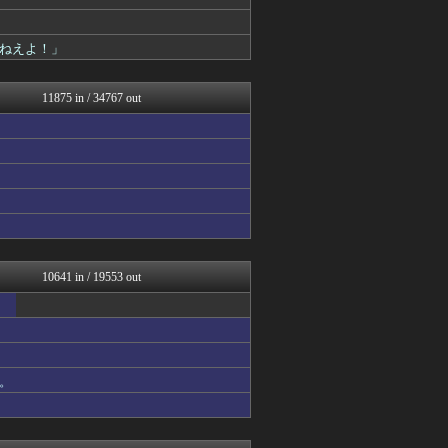
まるっと翻訳
櫻坂46まとめもり～
わんこーる速報！
ねえよ！」
バズッター速報
なんじぇいスタジアム＠なん...
理想ちゃんねる
11875 in / 34767 out
キニ速
軍事・ミリタリー速報☆彡
日向坂46まとめ速報
キムチ速報
なんJ PRIDE
ポッカキット
日向坂46まとめもり～
ボールパーク速報 海外の反...
鬼女の宅配便 - 修羅場・...
QQQ(海外の反応)
10641 in / 19553 out
まとめCUP
かせまと！
浮気ちゃんねる
NEWSまとめもりー｜2c...
BIPブログ
。
アニゲー速報
なんJミュージアム
スコールちゃんねる｜２ちゃ...
おーるじゃんる