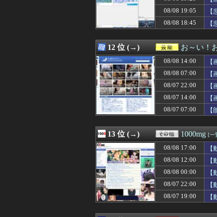
08/08 19:27
海外「イチロー
08/08 19:05
08/08 19:26
【櫻坂46】秋元
【
08/08 19:25
【画像】オタク
08/08 18:45
【
08/08 19:25
【驚愕】コンビニ
08/08 19:21
【阪神対中日18
08/08 19:21
【大型セール】Ki
12 位 (→)
お～い！
08/08 19:20
【画像】中川翔
08/08 14:00
【
08/08 19:20
飛行開発実験団のF
08/08 19:20
【日向坂46】
08/08 07:00
【
08/08 19:20
【今はやってない
08/07 22:00
【
08/08 19:19
佐藤二朗さん、
08/07 14:00
08/08 19:19
【閲覧注意】女
【
08/08 19:17
【日向坂46】T
08/07 07:00
【
08/08 19:17
【海外の反応】オ
08/08 19:15
5人子持ちの義弟
08/08 19:15
ラジコンのキング
13 位 (→)
1000mg
[一
08/08 19:15
処女を1から調
08/08 17:00
【
08/08 19:13
【AI】8割がGem
08/08 19:12
【後編】友人から
08/08 12:00
【
08/08 19:12
【地震】東京練
08/08 00:00
【
08/08 19:11
【画像】女子野球
08/07 22:00
【
08/08 19:10
【画像】熊本「は
08/08 19:10
【画像】Iカッ
08/07 19:00
【
08/08 19:10
【画像】サイバー
08/08 19:10
【国連終了危機】