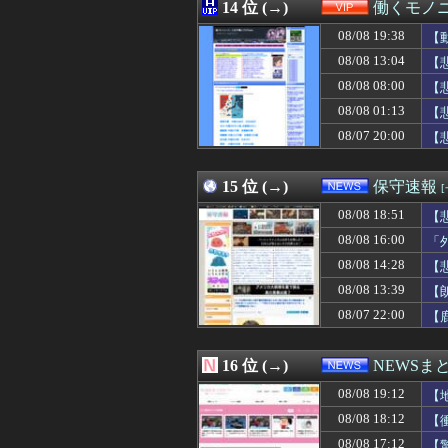
08/08 19:09
14 位 (→)
【ソロライブ】ローレ
働くモノニ
08/08 19:09
元同僚の結婚式が
08/08 19:38
【
08/08 19:09
中居正広、熊本
08/08 19:09
08/08 13:04
ロシア外務省報
【
08/08 19:09
【FF14】フォ
08/08 08:00
【
08/08 19:08
【ウマ娘】ハン
08/08 01:13
【
08/08 19:08
【悲報】アニメー
08/08 19:07
【巨人】戸郷翔征
08/07 20:00
【
08/08 19:07
アップル VS 
08/08 19:06
共働きで家事を分
15 位 (→)
保守速報
08/08 18:51
【
08/08 16:00
「
08/08 14:28
【
08/08 13:39
【
08/07 22:00
【
16 位 (→)
NEWSま
08/08 19:12
【
08/08 18:12
【
08/08 17:12
【