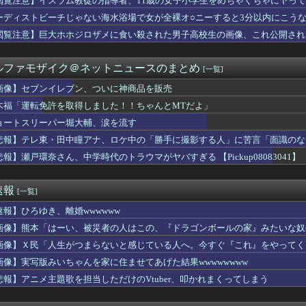
閲覧注意】イスラム教徒の指導者、11歳の女子小学生をめちゃくちゃにヤっ
動障害』の女の子、自分をグーパンしまくる
ーディストビーチじゃない海水浴場で女が全裸オ○ニーすると3分以内にこう
サッカー協会、性接待疑惑 日本人審判も含まれると報道 「Jリー...
ター】一番くじ「学園アイドルマスター Part7」12月発売...
閲覧注意】巨大ホホジロザメに食い殺された男子高校生の画像、これ公開され
ちがもしトレーナーと結婚するとしたら
る3代アイテム、水筒、日傘
ルファモザイク＠ネットニュースのまとめ
[一覧]
フィ、バッターボックスに立ってみた『ええフォームや』『打球の伸...
んちんが見たいよぉ.........」
画像】セブンイレブン、ついに神商品を販売
🐣変な声出してるとか言われるけど普通に出てくる声なので面白いこ...
木福「運転免許を取得しました！！ちゃんとMTだよ」
ストオーダー5分前に入店するの迷惑？
SAが開発、着るだけで瞬時に「-15℃冷却」する冷感ポンチョ3...
ョートスリーパー堀大輔、涙を流す
骨盤ストレッチで胸がくっきり！！
悲報】テレ東・田中瞳アナ、ロケ中の「勝手に撮影する人」に苦言「面識のな
研いでもらったら刃が1mm小さくなった」 刃物店「刃の欠けを直...
悲報】瀬戸環奈さん、中学時代のトラウマがヤバすぎる 【Pickup08083041】
ンビニで割引おにぎりは〝絶対買わない〟理由
アニメで酷いと思った後付けある？
ジテレビ、女子大生を大量投入して闇深エロ番組ｗｗｗｗ
速報
[一覧]
です」靖国神社、境内におけるコスプレや軍装の禁止を発表
イレブン、ついに神商品を販売
速報】ひろゆき、離婚wwwwww
本ブームが起きてんの草。あんだけ仲が悪かった日本と韓国だったの...
画像】熊本「はーい、被災者の人はこの、『ドラゴンボールの家』みたいな奴
後は自社IP・他社IPともに現行機で遊べない名作を積極的にリマ...
と難しい顔の男たちが部屋で喋ってるだけだった」名作と呼ばれる映...
画像】Ｘ民「人生がつまらないと感じている人へ。今すぐ『これ』をやってくだ
ター ポータブル3rd』楽しかったよね
画像】実写版みいちゃんを家に住ませてあげた結果wwwwwwww
「日本の宅配伝票、印刷じゃなかった」
悲報】アニメ主題歌を担当しただけのVtuber、叩かれまくってしまう
AKIN麦茶が69円投げ売り！1500万本の嘘と真実
とある人来て！！！！！
やったら上手くなるの？