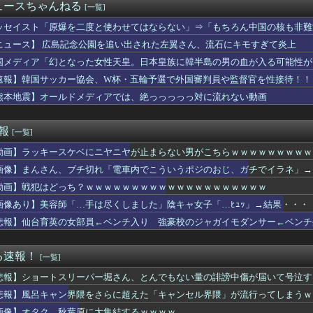
金がありません。このままでは国連が完全崩壊します。助けて下さい...
ュースちゃんねる
[一覧]
で、納豆のパック開けると薄いフィルム入ってるけどあれなんのため...
ソエ口い下着の人妻さん、ベッドの上で発情してしまうｗｗｗｗｗｗ...
ッセイスト「原爆を二度と使わせてはならない」⇒「もちろん中国の核も非難
のか理解に苦しむゲーム
ニュース】 広島記念公園を追い出された左翼さん、流石にキモすぎて炎上
女子「やんだあ、バレーしてたら太ももむちむちやん…」
国メディア「幻となった女性天皇。日本皇族に韓半島の男の血が入る可能性が
うちはサスケ「神威を引いてくれサラダ。天照は使いにくいぞ！」
 大分商 6-4日本文理 大分商が中盤に逆転し2回戦に進出 ...
速報】韓国サッカー協会、W杯・五輪予選で外国審判員や監督官を性接待！！
ーズ主催のHRダービーで見せた活躍にMLBファン騒然！←「一体...
熊本地震】オールドメディアでは、絶っっっっっ対に流れない動画
から本気で痩せろと言われ、彼女からアドバイスを聞いてダイエット
く見ると実はホラー…「ライトハローとイチャつくスティルトレ漫画」
斉藤の妻、夫の求刑7年翌日にInstagram更新「楽しすぎ...
速報
[一覧]
RED「王道から挑戦へ！モードアップ！最速達成！ジャックイン！...
動画】ラッキースケベにニヤニヤが止まらない男がこちらｗｗｗｗｗｗｗｗｗ
コネクトツーの松山氏、JUMP公式にブロックされる・・・
許を取得しました！！ちゃんとMTだよ」
画像】まんさん、ブチ切れ「電車内でこういうポジのおじ、ガチでイラネ」→
さん、ついに国民の財産を没収しはじめる
動画】戦犯はどっち？ｗｗｗｗｗｗｗｗｗｗｗｗｗｗｗｗｗｗｗｗ
ッジ弾子』最新8巻まですべて「50％ポイント還元」セール！3,...
ちゃん、葬儀代の写真載せただけで悪意でXが爆発した
画像あり】美容師「…手は尽くしました」陰キャ女子「…ﾋｭｯ」→結果・・・
ッカー】後半35+6分に決勝弾!静岡学園が初、静岡県勢30年...
悲報】仙台育英の女部員←ベンチ入り 強豪校のジャガイモダンサー←ベンチ
ズさん、サンブレイクに売上逆転されるｗｗｗｗｗ
級国民・飯塚幸三、2人殺しても逮捕されなかった理由
て！原作が枯渇してるの！」←いや既存作品の2期やったら良いよね...
る速報！
[一覧]
したい！」私「理想を少し下げたら？」→女性への条件が厳しすぎて...
悲報】ショートスリーパー堀さん、とんでもない量の誹謗中傷が届いて号泣す
ki-さん、もうおっぱいがめちゃくちゃ
拝「適切に判断」 官房長官
悲報】風呂キャン界隈をさらに超えた「キャンセル界隈」が流行ってしまうｗ
 FACE」の人気が低下・・・
画像】オタク、秋葉原に大集結するｗｗｗｗ