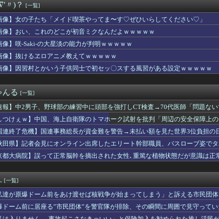
∇'〃)？
[一覧]
心さん、肌着が見えてしまう【画像あり】
職転生』凄い事に気付いたｗｗｗｗ『無職転生』の「ロキシー」とか...
画像】女の子たち「メイド喫茶やってま〜す♡ぜひいらしてください♡」
メンバーが赤の顔見に家に来ました。その中の1人、男の先輩の。思...
画像】おい、これのどこが初音ミクなんだよｗｗｗｗｗ
ンド服ちょうだい！」私「お断りします」→母親に報告したら逆ギレ...
校の時、生理痛がひどくて学校で嘔吐。親を呼んで総合病院に行った...
画像】咲-Saki-の大星淡の能力が判明ｗｗｗｗｗ
】ベイスターズOB選抜（三嶋・大和・雄洋）一昨年・昨年のリベン...
画像】抜けるヱロアニメ教えてｗｗｗｗｗ
京新聞「小池都知事、今年も虐殺された朝鮮人犠牲者らを追悼文を送...
画像】因習村とかいう子供同士で初セッ〇スする風習がある設定ｗｗｗｗｗ
暑と資金難に苦しむ [8/8]
、試合終了後5分後に帰路 今季9度目の完封負け
杏奈さん、デカパイすぎて万バズしてしまうwwwwwwww
ゃんる
[一覧]
イレブン、ついに神商品を販売
ンク19回戦】ソフトバンク、7回表1アウト二塁から谷川原のタイ...
速報】中2男子、野球部の練習中に頭部を強打しCT検査→70代医師「問題な
マシーン占拠してずっと歩いてる男の正体ｗｗｗｗｗｗｗｗｗｗｗｗ...
た」
しつけぇｗ】中国、海上自衛隊のトマホーク試射を批判「周辺の安全保障上の
・モモ(30)、またしてもエチエチボデーを披露wwwwwww...
tch版のキャラクリでアウラの角の色が変更できることが判明→...
国連終了危機】国連事務総長が資金難を警告→未払い額を見た世界3位負担の
私って顔でかい...？」
か言え
秋田県】記者会見にオンライン出席したエリート幹部職員、バスローブ姿でタ
ー選手、熱中症で急死
京都大病院】誤って正常脳幹を摘出された女性､重篤な植物状態だが意識は正
きつい義兄嫁。私が妊娠して悪阻時期に耐え難くなり、「義兄嫁さん...
んでいると女児を連れた母親が嫌がらせしてきた...
る前に「だから～」という人が気に障る。でも老若男女問わず稀にい...
.
[一覧]
？！」PSGが鈴木彩艶の獲得へ増額オファーを準備していることに...
ぎる県警本部長」、失職wwwwwww
私達が原爆ドーム前をあけ渡せば核戦争が始まってしまう」と訴える市民団体
マシーン占拠してずっと歩いてる男の正体ｗｗｗｗｗｗｗｗｗｗｗｗ...
爆ドーム前に居座る”市民団体”を警官隊が排除、その瞬間に周囲で見守って
ぎる県警本部長」、失職wwwwwww
私は入りません、 事故起こさなきゃいい」と保険加入を勧められた推し活民