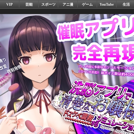
VIP
芸能
スポーツ
アニ漫
ゲーム
YouTube
生活