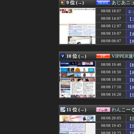
08/08 19:34
国連事務総長「お
9 位 (→)
あじあニ
08/08 19:34
ホリエモン「面接
08/08 18:07
08/08 19:33
【ｼｺ画像】クッ
エ
08/08 19:32
なぜ評価が高い
08/08 14:07
【
08/08 19:32
【画像】バレー
08/08 12:07
韓
08/08 19:32
【BORUTO】
08/08 19:32
【高校野球】1回戦
08/08 10:07
【
08/08 19:32
イチローがマリナ
08/08 08:07
【
08/08 19:31
健康診断で医者
08/08 19:31
【ウマ娘】よー
08/08 19:30
【悲報】ジャンポケ
10 位 (→)
VIPPER
08/08 19:30
Lモンキーターン
08/08 19:40
【
08/08 19:30
【画像】サイバー
08/08 19:30
鈴木福「運転免
08/08 18:50
【
08/08 19:30
【悲報】ロシア
08/08 18:00
【
08/08 19:30
『炎の闘球女 ド
08/08 19:30
08/08 17:10
【ななし】ねる
【
08/08 19:30
【インターハイ/サ
08/08 16:20
【
08/08 19:30
モンハンワイル
08/08 19:30
【池袋暴走】上
08/08 19:30
アニメ業界「助け
11 位 (→)
わんこー
08/08 19:29
48歳男性「結婚
08/08 20:05
【
08/08 19:29
【悲報】咲-Sa
08/08 19:29
高市首相靖国参
08/08 19:45
【
08/08 19:27
「THE NORTH
08/08 19:25
【