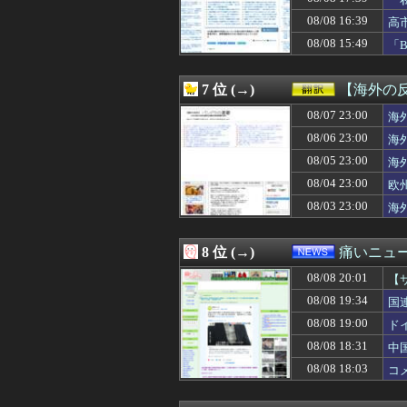
08/08 19:45
【悲報】風呂キ
し
08/08 19:45
【画像】 ONI
08/08 16:39
高
08/08 19:41
【画像】道重さゆ
受
08/08 15:49
「
08/08 19:40
【動画】甲子園
08/08 19:40
海外の反応アニメ
08/08 19:40
【動画】ラッキー
7 位 (→)
【海外の
08/08 19:40
客から『あんたが
08/08 19:40
08/07 23:00
【悲報】FIFA
海
08/08 19:40
【速報】ひろゆき
08/06 23:00
海
08/08 19:40
【画像】顔100点
08/05 23:00
海
08/08 19:40
基地害パヨク「出
08/08 19:40
TOKYOFM公
08/04 23:00
欧
08/08 19:40
【しつけぇｗ】中
08/03 23:00
海
08/08 19:39
私「15年共働き
08/08 19:39
【距離無しさん】
08/08 19:39
「私達が原爆ドー
8 位 (→)
痛いニュース
08/08 19:39
ワンダンス作者
08/08 20:01
08/08 19:38
【動画】移民受け
【
08/08 19:38
言うほどスーパ
08/08 19:34
国
08/08 19:38
海外「目立つだろ
08/08 19:00
ド
08/08 19:35
【悲報】ギャル「
08/08 19:35
【画像】tuki
08/08 18:31
中
08/08 19:35
彼は私が何かし
08/08 18:03
コ
08/08 19:35
【祝報】声優・衣
08/08 19:34
【悲報】サッカ