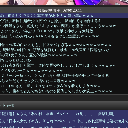
最新記事情報 - 08/08 20:11
童貞)「初音ミクで抜くと罪悪感がある？ｗ 無い無いｗｗｗ」
社、韓国に超希少血液Jr(a-)を提供「韓国内では適合する血...
ャン界隈をさらに超えた「キャンセル界隈」が流行ってしまうｗｗｗｗ
か(27)さん、7年ぶり『FRIDAY』表紙で神ボディ大解放
ロ漫画『未恋-みれん-』NTRよりも抜けると話題にｗｗｗｗｗ
舎っぺJKの白い太もも、ドスケベすぎるｗｗｗwｗｗｗｗｗｗｗｗ...
、野球部の練習中に頭部を強打しCT検査→70代医師「問題ないで...
和の高1女子さん、夏の体験談ｗｗｗｗｗｗｗｗ
税ちょっとひどいわ
、歩行者を轢いた挙句、道路で昼寝をしようとしてしまうｗｗｗｗｗｗ
いうアイドルグループｗｗｗｗｗｗｗｗｗｗ
トスリーパー堀さん、とんでもない量の誹謗中傷が届いて号泣する…
っちゃ汗だくのセックス描いたエロ漫画ｗｗｗ
のモモ(30)さん、裸よりＨなスケスケ衣装を着てしまうｗｗｗ...
りゅう、熊本でとんでもないものを提供してしまい大炎上ｗｗｗｗｗ
ペの検査した結果wwwwwwwww」
ア「4強神話も疑われる恥ずべき状況」←これｗｗｗｗｗ
ット
百花さんのカバンの中身がこちら！！！【いともものminiナル...
[一覧]
・ラブ陣営がPHIと接触？レブロンと再共闘の可能性も
閲覧注意】女さん「私の村、本当にヤバい…これ見て…」（衝撃動画）
スマホゲーム、倒産も急増 過去最多ペースで推移 「当たれば一攫...
国人「日本人女のイキ方、何これヤバい…」⇒ 中出しされ痙攣する姿が海外
しに成功wwwwwwwww
20万円以上のPCを買います」←これ