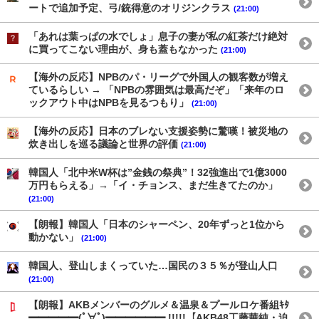
ートで追加予定、弓/銃得意のオリジンクラス
(21:00)
「あれは葉っぱの水でしょ」息子の妻が私の紅茶だけ絶対
に買ってこない理由が、身も蓋もなかった
(21:00)
【海外の反応】NPBのパ・リーグで外国人の観客数が増え
ているらしい → 「NPBの雰囲気は最高だぞ」「来年のロ
ックアウト中はNPBを見るつもり」
(21:00)
【海外の反応】日本のブレない支援姿勢に驚嘆！被災地の
炊き出しを巡る議論と世界の評価
(21:00)
韓国人「北中米W杯は”金銭の祭典”！32強進出で1億3000
万円もらえる」→「イ・チョンス、まだ生きてたのか」
(21:00)
【朗報】韓国人「日本のシャーペン、20年ずっと1位から
動かない」
(21:00)
韓国人、登山しまくっていた…国民の３５％が登山人口
(21:00)
【朗報】AKBメンバーのグルメ＆温泉＆プールロケ番組ｷﾀ
━━━━━(ﾟ∀ﾟ)━━━━━━ !!!!!【AKB48工藤華純・迫