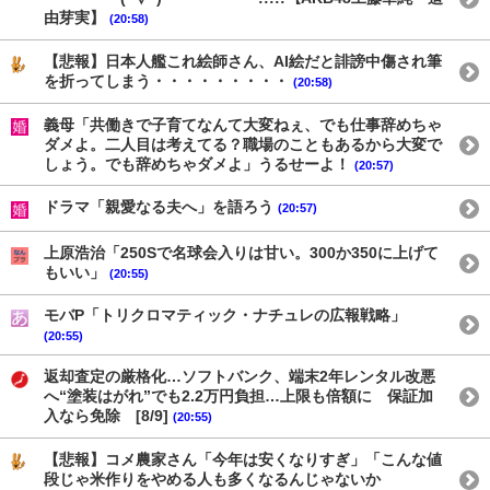
由芽実】
(20:58)
【悲報】日本人艦これ絵師さん、AI絵だと誹謗中傷され筆
を折ってしまう・・・・・・・・・
(20:58)
義母「共働きで子育てなんて大変ねぇ、でも仕事辞めちゃ
ダメよ。二人目は考えてる？職場のこともあるから大変で
しょう。でも辞めちゃダメよ」うるせーよ！
(20:57)
ドラマ「親愛なる夫へ」を語ろう
(20:57)
上原浩治「250Sで名球会入りは甘い。300か350に上げて
もいい」
(20:55)
モバP「トリクロマティック・ナチュレの広報戦略」
(20:55)
返却査定の厳格化…ソフトバンク、端末2年レンタル改悪
へ“塗装はがれ”でも2.2万円負担…上限も倍額に 保証加
入なら免除 [8/9]
(20:55)
【悲報】コメ農家さん「今年は安くなりすぎ」「こんな値
段じゃ米作りをやめる人も多くなるんじゃないか