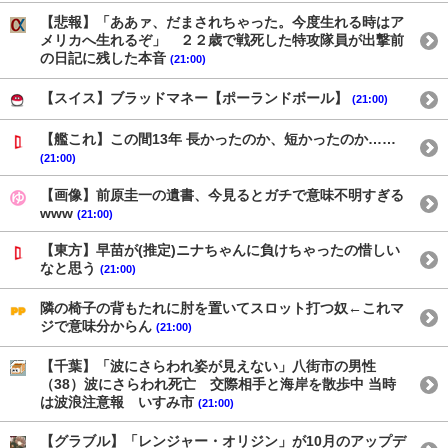
【悲報】「ああァ、だまされちゃった。今度生れる時はア
メリカへ生れるぞ」 ２２歳で戦死した特攻隊員が出撃前
の日記に残した本音
(21:00)
【スイス】ブラッドマネー【ポーランドボール】
(21:00)
【艦これ】この間13年 長かったのか、短かったのか……
(21:00)
【画像】前原圭一の遺書、今見るとガチで意味不明すぎる
www
(21:00)
【東方】早苗が(推定)ニナちゃんに負けちゃったの惜しい
なと思う
(21:00)
隣の椅子の背もたれに肘を置いてスロット打つ奴←これマ
ジで意味分からん
(21:00)
【千葉】「波にさらわれ姿が見えない」八街市の男性
（38）波にさらわれ死亡 交際相手と海岸を散歩中 当時
は波浪注意報 いすみ市
(21:00)
【グラブル】「レンジャー・オリジン」が10月のアップデ