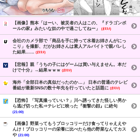
【画像】熊本「はーい、被災者の人はこの、『ドラゴンボ
ールの家』みたいな奴の中で過ごしてねー」
(ｵﾇﾇﾒ)
会社のカメラ部で「商品を手に持って水着お姉さんがにっ
こり」を撮影、だがお姉さんは素人アルバイトで親バレし
た結果……
(ｵﾇﾇﾒ)
【悲報】親「うちの子にはゲームは買い与えません。本だ
けで十分」→結果ｗｗｗ
(ｵﾇﾇﾒ)
海外「全部日本の真似だったのか…」 日本の普通のテレビ
番組が最新SNSの数十年先を行っていたと話題に
(ｵﾇﾇﾒ)
【恐怖】「写真撮っていい？」川へ誘ってきた怪しい男か
ら逃げ切った私⇒テレビに映った『衝撃の顔』に絶句
(21:00)
【画像】野菜ってもうブロッコリーだけ食ってりゃええや
んけ！ブロッコリーの栄養に比べたら他の野菜なんてカス
や
(21:00)