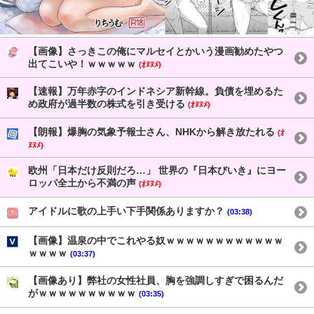
【画像】さっきこの俺にマルセイとかいう漫画勧めたやつ
出てこいや！ｗｗｗｗｗ
(ｵﾇﾇﾒ)
【速報】万年赤字のインドネシア新幹線。負債を埋めるた
め政府が過半数の株式を引き受ける
(ｵﾇﾇﾒ)
【朗報】爆胸の気象予報士さん、NHKから解き放たれる
(ｵ
ﾇﾇﾒ)
欧州「日本だけ反則だろ…」 世界の『日本びいき』にヨー
ロッパ全土から不満の声
(ｵﾇﾇﾒ)
アイドルに歌の上手い下手関係ありますか？
(03:38)
【画像】温泉の中でこれやる奴ｗｗｗｗｗｗｗｗｗｗｗｗ
ｗｗｗｗ
(03:37)
【画像あり】弊社の女性社員、胸を強調しすぎで困るんだ
がｗｗｗｗｗｗｗｗｗｗ
(03:35)