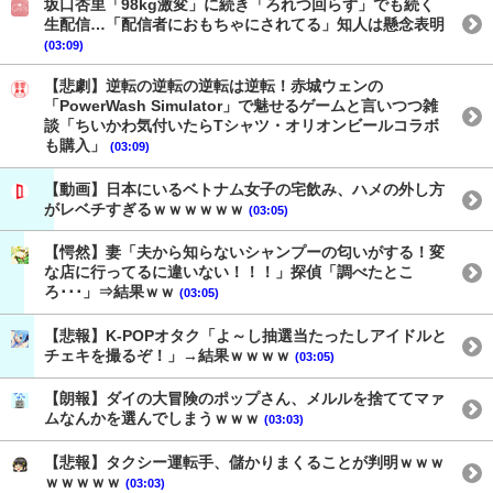
坂口杏里「98kg激変」に続き「ろれつ回らず」でも続く
生配信…「配信者におもちゃにされてる」知人は懸念表明
(03:09)
【悲劇】逆転の逆転の逆転は逆転！赤城ウェンの
「PowerWash Simulator」で魅せるゲームと言いつつ雑
談「ちいかわ気付いたらTシャツ・オリオンビールコラボ
も購入」
(03:09)
【動画】日本にいるベトナム女子の宅飲み、ハメの外し方
がレベチすぎるｗｗｗｗｗｗ
(03:05)
【愕然】妻「夫から知らないシャンプーの匂いがする！変
な店に行ってるに違いない！！！」探偵「調べたとこ
ろ･･･」⇒結果ｗｗ
(03:05)
【悲報】K-POPオタク「よ～し抽選当たったしアイドルと
チェキを撮るぞ！」→結果ｗｗｗｗ
(03:05)
【朗報】ダイの大冒険のポップさん、メルルを捨ててマァ
ムなんかを選んでしまうｗｗｗ
(03:03)
【悲報】タクシー運転手、儲かりまくることが判明ｗｗｗ
ｗｗｗｗｗ
(03:03)