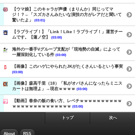
【ウマ娘】このキャラが声優（まりんか）同じってマ
ジ！？←「スズカさんみたいな演技の方がレアだと聞いて
驚いたよ」
(03:01)
【ラブライブ！】「Link！Like！ラブライブ！」運営チー
ムです。【蓮ノ空】
(03:00)
海外の一番手Vグループ支配が「現地勢の自滅」によって
一層深刻化している件
(03:00)
【画像】このハゲにやられたJKがたくさんいるという事実
(03:00)
【画像】森高千里（18）「私がオバさんになったらミニス
カートは無理よ」→現在ｗｗｗｗ
(03:00)
【動画】春奈の飯の食い方、レベチｗｗｗｗｗｗｗｗｗｗ
ｗｗｗｗｗｗｗｗｗｗｗｗｗｗ
(03:00)
トップ
次へ
About
RSS