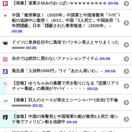
【画像】道重さゆみのおっぱいｗｗｗｗｗｗｗｗｗ
(03:34)
中国「衝突事故！（2025年」中国軍と中国海警局「ﾌｨﾘﾋﾟﾝ
船の追跡中に衝突！（8/11」中国「2人死亡」中国政府「1
年間隠蔽」日本「隠蔽された事実報道！（2026年」→
(03:29)
ドイツに単身赴任中に風俗でパツキン美人とヤりまくった
wwww
(03:25)
自分では絶対に買わないファッションアイテム
(03:19)
風呂屋「入浴料1500円」ワイ「あかん高いわ」→
(03:15)
【悲報】ゆうちゃみの暴露で浮き彫りになる『恋愛リアリ
ティー番組』の裏側がヤバイ・・・・・
(03:12)
【画像】巨人のエースが美女とシーシャバー(合法)で不倫
wwwwww
(03:11)
【速報】中国の海警局と中国海軍の船が衝突2人死亡 南シ
ナ海でフィリピン船を追跡中
(03:10)