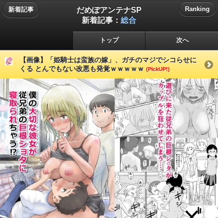
だめぽアンテナSP
Ranking
新着記事
新着記事：
総合
トップ
次へ
【画像】「姫騎士は蛮族の嫁」、ガチのマジでシコらせに
くる とんでもない改悪も発覚ｗｗｗｗｗ
(PickUP!)