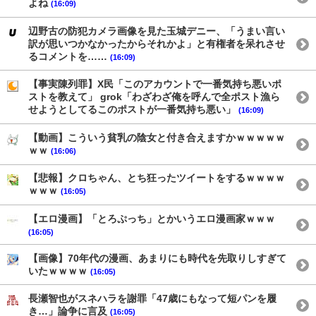
よね
(16:09)
辺野古の防犯カメラ画像を見た玉城デニー、「うまい言い
訳が思いつかなかったからそれかよ」と有権者を呆れさせ
るコメントを……
(16:09)
【事実陳列罪】X民「このアカウントで一番気持ち悪いポ
ストを教えて」 grok「わざわざ俺を呼んで全ポスト漁ら
せようとしてるこのポストが一番気持ち悪い」
(16:09)
【動画】こういう貧乳の陰女と付き合えますかｗｗｗｗｗ
ｗｗ
(16:06)
【悲報】クロちゃん、とち狂ったツイートをするｗｗｗｗ
ｗｗｗ
(16:05)
【エロ漫画】「とろぷっち」とかいうエロ漫画家ｗｗｗ
(16:05)
【画像】70年代の漫画、あまりにも時代を先取りしすぎて
いたｗｗｗｗ
(16:05)
長瀬智也がスネハラを謝罪「47歳にもなって短パンを履
き…」論争に言及
(16:05)