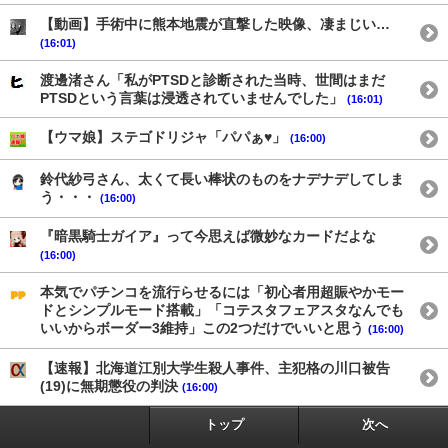
【動画】手術中に熊本地震が直撃した映像、凄まじい…
(16:01)
渡邊渚さん「私がPTSDと診断された当時、世間はまだ
PTSDという言葉は浸透されていませんでした」
(16:01)
【ウマ娘】ステゴドリジャ「パパぁ♥」
(16:00)
鈴代紗弓さん、太くて長い棒状のものをナデナデしてしま
う・・・
(16:00)
『暗黒騎士ガイア』って今思えば微妙なカードだよな
(16:00)
本気でパチンコを流行らせるには「初心者用超賑やかモー
ドとシンプルモード搭載」「コテスタフェアスタなんでも
いいからボーダー3維持」この2つだけでいいと思う
(16:00)
【速報】北海道江別大学生殺人事件、主犯格の川口被告
(19)に無期懲役の判決
(16:00)
トップ
次へ