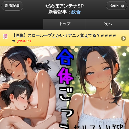
だめぽアンテナSP
Ranking
新着記事
新着記事：
総合
トップ
次へ
【画像】スローループとかいうアニメ覚えてる？ｗｗｗｗ
ｗ
(PickUP!)