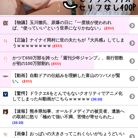
【物議】玉川徹氏、原爆の日に「一度核が使われれ
ば、“使っていい”という世界になりかねない」
(ｵﾇﾇﾒ)
【正論】ナイナイ岡村に世の夫たちが『大共感』してしま
うｗｗｗｗｗｗｗｗ
(ｵﾇﾇﾒ)
かつて650万部を誇った「週刊少年ジャンプ」、発行部数
が初の100万部割れ
(ｵﾇﾇﾒ)
【動画】自動ドアの仕組みを理解した富山のツバメが賢
い。
(ｵﾇﾇﾒ)
【驚愕】ドラクエ6をとんでもないクオリティでアニメ化
してしまったAI動画がこちらｗｗｗｗｗ
(16:10)
【速報】熊本県知事、オールドメディアの被災者、遺族へ
の取材に怒り「極めて強い不満、苦情が寄せられた」
(16:10)
【画像】おっぱいの大きさってこれくらいがちょうどいい