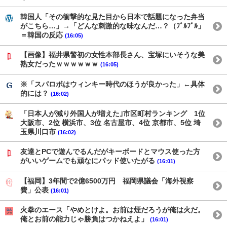
韓国人「その衝撃的な見た目から日本で話題になった弁当
がこちら…」→「どんな刺激的な味なんだ…？（ﾌﾞﾙﾌﾞﾙ」
＝韓国の反応
(16:05)
【画像】福井県警初の女性本部長さん、宝塚にいそうな美
熟女だったｗｗｗｗｗｗ
(16:05)
※「スパロボはウィンキー時代のほうが良かった」←具体
的には？
(16:02)
「日本人が減り外国人が増えた｣市区町村ランキング 1位
大阪市、2位 横浜市、3位 名古屋市、4位 京都市、5位 埼
玉県川口市
(16:02)
友達とPCで遊んでるんだがキーボードとマウス使った方
がいいゲームでも頑なにパッド使いたがる
(16:01)
【福岡】3年間で2億6500万円 福岡県議会「海外視察
費」公表
(16:01)
火拳のエース「やめとけよ。お前は煙だろうが俺は火だ。
俺とお前の能力じゃ勝負はつかねえよ」
(16:01)