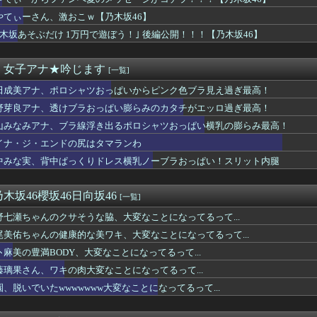
回はお手頃価格？日向坂46とBEAMSのコラボが決定！！
パッパ、会社でナンバーツーになった結果ｗｗｗｗｗｗｗｗｗｗ
やてぃーさん、激おこｗ【乃木坂46】
ドタキャンは「Ｍステ」だけじゃなかった！
乃木坂あそぶだけ 1万円で遊ぼう！｣ 後編公開！！！【乃木坂46】
な仕事帰りに家で何してんの？」←これ・・・・
組予告に名前が！！！
マガジンどうしてる？ 音まとめアーカイブ
・女子アナ★吟じます
[一覧]
 セクシーノースリーブ！！
田成美アナ、ポロシャツおっぱいからピンク色ブラ見え過ぎ最高！
バー＆OGがラヴィット出演へ！！！
コのアニオタ、爆乳ｗｗｗ
野芽良アナ、透けブラおっぱい膨らみのカタチがエッロ過ぎ最高！
、ヒルナンデス見せたデカケツがそそる
山みなみアナ、ブラ線浮き出るポロシャツおっぱい横乳の膨らみ最高！
と「定員」を間違えるガチでヤバいやつ、ネット上に多すぎる ← ...
、ブラ線浮き出るポロシャツおっぱい横乳の膨らみ最高！
イナ・ジ・エンドの尻はタマランわ
カン後藤「BUMPが邦ロックを一変させた」
中みな実、背中ぱっくりドレス横乳ノーブラおっぱい！スリット内腿
袖口からインナーチラ見え！！【GIF動画あり】
コールミー)」のメンバーがBABYMETAL「ギミチョコ」を...
坂46大田美月、この四期生らと交流がある模様
木坂46櫻坂46日向坂46
[一覧]
象予報士さん、NHKから解き放たれる
野七瀬ちゃんのクサそうな脇、大変なことになってるって...
デンに冠番組を持つ女アイドルがいないのは何故なのか？
B48原かれん、衝撃の限界露出wwwww1st写真集でパール...
尾美佑ちゃんの健康的な美ワキ、大変なことになってるって...
ンドの尻はタマランわ
卜麻美の豊満BODY、大変なことになってるって...
 セクシーノースリーブ脇！！
藤璃果さん、ワキの肉大変なことになってるって...
ーぱみゅぱみゅ 本名をさらりと告白
脇チラ見え！！
園、脱いでいたwwwwwww大変なことになってるって...
乗員、ドスケベDVDで限界露出してしまうwwwww小山玲奈、...
や飛行機の乗り方がわからない奴 ← こいつｗｗｗｗｗｗｗｗｗｗ