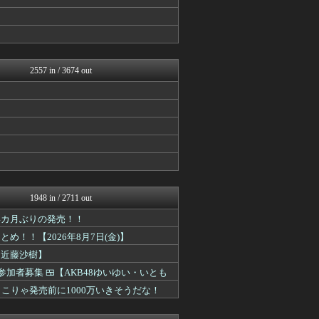
櫻坂46まとめもり～
日向坂46まとめもり～
アナ速‐女子アナ画像速報
まとめ芸能＠美女画像まとめ...
女子アナお宝画像速報－5c...
V系まとめ速報
2557 in / 3674 out
日向坂46まとめもり～
乃木通 乃木坂46櫻坂46...
BABYMETAL TIM...
乃木坂46まとめ 乃木りん...
坂道情報通～乃木坂46まと...
乃木通 乃木坂46櫻坂46...
℃-ute派なんday
もきゅ速(*´ω`*)人(...
女子アナお宝画像速報－5c...
乃木坂46まとめ 乃木りん...
1948 in / 2711 out
坂道情報通～乃木坂46まと...
日向坂46まとめもり～
1年4カ月ぶりの発売！！
櫻坂46まとめもり～
！！【2026年8月7日(金)】
アナ速‐女子アナ画像速報
【近藤沙樹】
じわ速 芸能ニュースまとめ
mashlife通信
参加者募集 🍱【AKB48ゆいゆい・いとも
AKB48タイムズ（AKB...
━!! こりゃ発売前に1000万いきそうだな！
まとめ芸能＠美女画像まとめ...
日向坂46まとめもり～