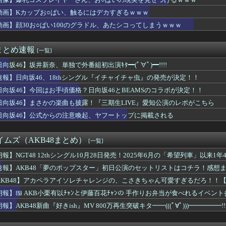
】このグッズ、神すぎると話題に
夫か... 藤嶌果歩の結構マズい話
動画】Kカップお○ぱい、触るにはデカすぎるｗｗｗ
ニ水着姿wwwwwwwwwwwwwww
動画】顔30お○ぱい100のグラドル、あたシコってしまうｗｗｗ
吉川愛、NHKドラマで胸元開けて男子を誘惑しちゃう
オ●ニー事情、衝撃の事実が発覚してしまうｗｗｗｗｗｗｗ
ルが歌下手な理由
まとめ速報
[一覧]
ほりん、まさかのトラブル発生
ふくらみ』ヤバすぎwww大変なことになってるって...
向坂46】坂井新奈、単独で外番組初出演ｷﾀ━(ﾟ∀ﾟ)━!!!!
Lのサマーソニックへの出演回数が歴代2位
速報】日向坂46、18thシングル『イチャイチャ虫』の発売が決定！！
紗、「脚フェチ」が3秒で果てる動画を出してしまう・・・
日向坂46】今回はお手頃価格？日向坂46とBEAMSのコラボが決定！！
輩メンバーの意外な素顔が明らかに！さらに卒業するあやてぃーから...
『ふくらみ』大変なことになってるって...
日向坂46】まさかの楽曲も披露！『三期生LIVE』愛知公演のレポがこちら
NDS】江口紗耶「小島はなちゃんは中学生の同期が話しやすいよ...
日向坂46】公式からの注意喚起、ヤフートップに掲載される
すさ100％アイドル、水着グラビアでセクシー撮wwwwwwwア...
退した爆乳グラドル(23)さん、SNSで最新お○ぱいが発見さ...
の浴衣2026、ガチで一線を越えるwwwwwww
タイムズ（AKB48まとめ）
[一覧]
 VMAJ 2026｣に出演決定！！！【乃木坂46】
んのお仕事だ...？正源司陽子に気になる動きが
朗報】NGT48 12thシングル10月28日発売！2025年6月の「希望列車」以来
なく正式発表か
速報】AKB48「夢のポップスター」初日公演のセットリストはコチラ！感想まとめ
みアナの見返りお乳のgifが作成される
AKB48】アカペラアイソレチャレンジの、こさきちゃん可愛すぎるだろ！！
○ぱい100のグラドル、あたシコってしまうｗｗｗ
のマネージャー、首をひねっただけでなぜかウインクしたことにされ...
朗報】🍱 AKB小栗有以ﾁｬﾝと伊藤百花ﾁｬﾝの 手作りお弁当が食べれるイベント
カペラアイソレチャレンジの、こさきちゃん可愛すぎるだろ！！【近...
・41日後に放送する"とある番組"】
報】AKB48新曲『好きish』MV 800万再生突破キタ━━(((ﾟ∀ﾟ)))━━━━
ー女優・白石茉莉奈、ムッチムチボディのマン毛がHすぎる
KB48 68thシングル】
れは贅沢... バチバチにキメるモデルメンバーこちら