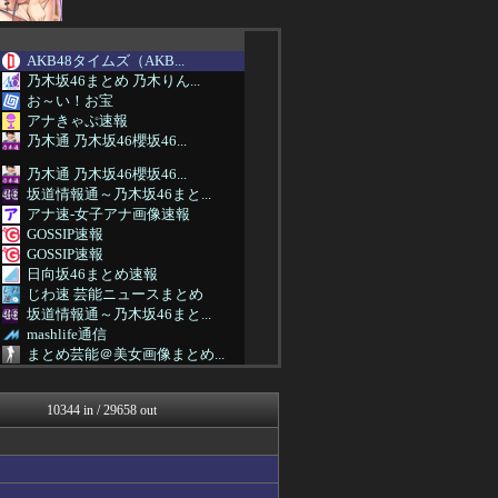
AKB48タイムズ（AKB...
乃木坂46まとめ 乃木りん...
お～い！お宝
アナきゃぷ速報
乃木通 乃木坂46櫻坂46...
乃木通 乃木坂46櫻坂46...
坂道情報通～乃木坂46まと...
アナ速‐女子アナ画像速報
GOSSIP速報
GOSSIP速報
日向坂46まとめ速報
じわ速 芸能ニュースまとめ
坂道情報通～乃木坂46まと...
mashlife通信
まとめ芸能＠美女画像まとめ...
GOSSIP速報
女子アナお宝画像速報－5c...
10344 in / 29658 out
今日速2ch
もきゅ速(*´ω`*)人(...
AKB48タイムズ（AKB...
乃木通 乃木坂46櫻坂46...
乃木坂46まとめ 乃木りん...