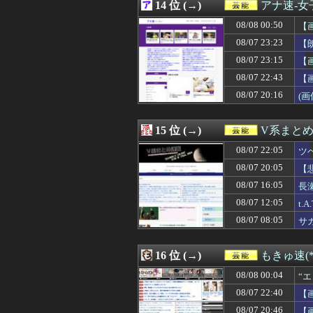
08/06 23:56
14 位 (→)
【疑問】今年はA
アナ速‐
08/06 23:01
河出奈都美アナ 
08/08 00:50
【
08/06 22:14
【朗報】山﨑愛生
08/06 22:05
08/07 23:23
【櫻坂46】森田
【
08/06 22:05
ワイ「米津玄師
08/07 23:15
【
08/06 22:00
【画像】ブラン
08/07 22:43
【
08/06 21:10
【日向坂46】ま
08/06 21:05
【衝撃】ワイ、
08/07 20:16
(画
08/06 21:00
田中みな実、背
08/06 20:41
責任を取らないから
15 位 (→)
V系まと
08/07 22:05
ツ
08/07 20:05
【
08/07 16:05
長
08/07 12:05
t
08/07 08:05
サ
16 位 (→)
もきゅ速(*´
08/08 00:04
“
08/07 22:40
【
08/07 20:46
【