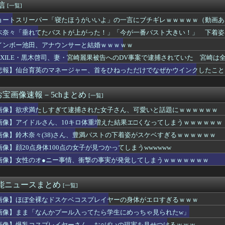
通信
[一覧]
ってそんな良いの？ 音まとめアーカイブ
キの肉大変なことになってるって...
ョートスリーパー「寝たほうがいいよ」の一言にブチギレｗｗｗｗｗ（動画あ
女子アナさん、あずにゃんのあずにゃんが張ってしまう
木奈々「垂れてたバストが上がった！」「今が一番バスト大きい！」 下着姿
央さん、めざましテレビ出演wwwwwww
）
6、18thシングル『イチャイチャ虫』の発売が決定！！
インボー池田、アナウンサーと結婚ｗｗｗｗｗ
6 18thシングル『イチャイチャ虫』発表
EXILE・黒木啓司、妻・宮崎麗果被告へのDV事案で逮捕されていた 宮崎
さま感動... ミニライブでついに初披露【17thシングル】
悲報】仙台育英のマネージャー、首をひねっただけでなぜかウインクしたこと
け 1万円で遊ぼう！｣ 後編公開！！！【乃木坂46】
ば後藤真希さんのお胸の感触が堪能できるイベントwwwwww
れぞれの坂道から選抜して合同で企画やります！』←これが最悪だよな
宝画像速報－5chまとめ
[一覧]
OOONDS小島はなが雨ノ森 川海に、大坪茉乃と杉山結菜がC...
佳子さまのボディライン、流石にエチエチすぎやろ！
画像】欲求満たしすぎて逮捕された女子さん、可愛いと話題にｗｗｗｗｗｗ
美子さん「簡単にそうめん作れ言うけど、そうめん作りて地獄なんよ...
画像】アイドルさん、10キロ体重増えた結果エ□くなってしまうｗｗｗｗｗｗ
プお○ぱい、触るにはデカすぎるｗｗｗ
木啓司、妻・宮崎麗果被告へのDV事案で逮捕されていた 宮崎は全...
画像】鈴木奈々(38)さん、豊満バストの下着姿がスケベすぎるｗｗｗｗｗｗ
身体100点の女子が見つかってしまうwwwwww
画像】顔20点身体100点の女子が見つかってしまうwwwwww
wwwwww大変なことになってるって...
画像】女性のオ●ニー事情、衝撃の事実が発覚してしまうｗｗｗｗｗｗｗ
ポロシャツおっぱいからピンク色ブラ見え過ぎ最高！
『ハシヤスメアツコ』のビジュアル対決、意外な結果に終わる...
8「夢のポップスター」初日公演のセットリストはコチラ！感想まと...
芸能ニュースまとめ
[一覧]
経営者とカップル成立した美女、下着グラビアがセクシーすぎるww...
｣ 名古屋飯編公開ｷﾀ━(ﾟ∀ﾟ)━!【乃木坂46】
画像】ほぼ全裸なドスケベコスプレイヤーの身体がエロすぎるｗｗｗ
Zの女の子、日本が暑すぎて薄着すぎる
画像】まま「なんかプール入ってたら学生にめっちゃ見られたw」
よぽよのお肌が大変なことになってるって...
画像】爆乳コスプレイヤーさん、お○ぱいの現実を見せつけるｗｗｗ