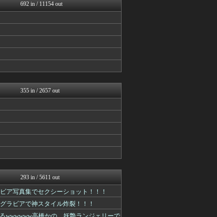
AKB48タイムズ（AKB...
692 in / 11154 out
アナきゃぷ速報
℃-ute派なんday
櫻坂46まとめもり～
V系まとめ速報
お～い！お宝
日向坂46まとめ速報
今日速2ch
アイドル・女子アナ★吟じま...
AKB48タイムズ（AKB...
355 in / 2657 out
293 in / 5611 out
ラビア写真集でセクシーショット！！！
下着グラビアで神スタイル炸裂！！！
wwwwww高橋かの、妖艶ランジェリーで