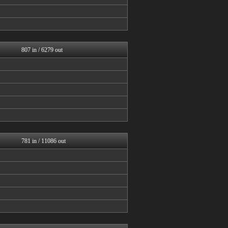
日向坂46まとめ速報
今日速2ch
V系まとめ速報
ミーハー総研（ミーハー総合...
櫻坂46まとめもり～
音まとめ
807 in / 6279 out
アナきゃぷ速報
櫻坂46まとめもり～
じわ速 芸能ニュースまとめ
まとめ芸能＠美女画像まとめ...
今日速2ch
アイドル・女子アナ★吟じま...
V系まとめ速報
アナきゃぷ速報
BABYMETAL TIM...
櫻坂46まとめもり～
781 in / 11086 out
お～い！お宝
AKB48タイムズ（AKB...
もきゅ速(*´ω`*)人(...
アイドル・女子アナ★吟じま...
アナきゃぷ速報
V系まとめ速報
アナきゃぷ速報
もきゅ速(*´ω`*)人(...
今日速2ch