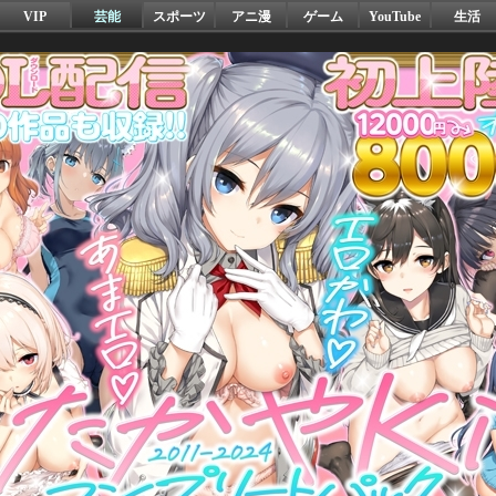
VIP
芸能
スポーツ
アニ漫
ゲーム
YouTube
生活