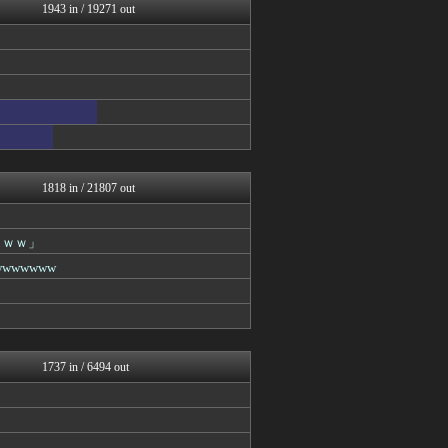
女子アナお宝画像速報－5c...
1943 in / 19271 out
乃木坂46まとめ 乃木りん...
もきゅ速(*´ω`*)人(...
アナ速‐女子アナ画像速報
女子アナお宝画像速報－5c...
日向坂46まとめもり～
アナきゃぷ速報
アナ速‐女子アナ画像速報
mashlife通信
まとめ芸能＠美女画像まとめ...
V系まとめ速報
1818 in / 21807 out
アイドル・女子アナ★吟じま...
櫻坂46まとめもり～
ROMれ！ペンギン(AKB...
ｗｗｗ」
じわ速 芸能ニュースまとめ
wwwww
AKB48タイムズ（AKB...
mashlife通信
まとめ芸能＠美女画像まとめ...
お～い！お宝
もきゅ速(*´ω`*)人(...
mashlife通信
1737 in / 6494 out
AKB48タイムズ（AKB...
℃-ute派なんday
じわ速 芸能ニュースまとめ
まとめ芸能＠美女画像まとめ...