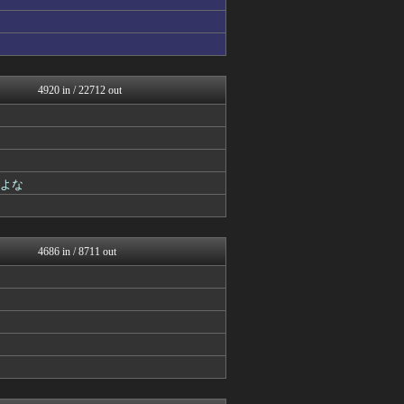
坂道情報通～乃木坂46まと...
アナ速‐女子アナ画像速報
じわ速 芸能ニュースまとめ
べビメタだらけの・・・
アナ速‐女子アナ画像速報
4920 in / 22712 out
mashlife通信
芸能人の気になる噂
芸能人の気になる噂
女子アナお宝画像速報－5c...
アナきゃぷ速報
乃木通 乃木坂46櫻坂46...
だよな
アナきゃぷ速報
乃木坂46まとめ 乃木りん...
アナ速‐女子アナ画像速報
もきゅ速(*´ω`*)人(...
4686 in / 8711 out
坂道情報通～乃木坂46まと...
芸能人の気になる噂
じわ速 芸能ニュースまとめ
芸能人の気になる噂
mashlife通信
まとめ芸能＠美女画像まとめ...
V系まとめ速報
℃-ute派なんday
女子アナお宝画像速報－5c...
日向坂46まとめもり～