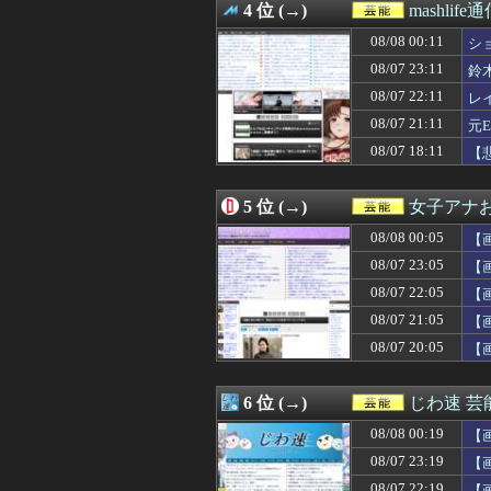
4 位 (→)
mashlife
08/07 22:01
BOSS CE-1
08/07 22:00
佐藤璃果さん、ワ
08/08 00:11
シ
08/07 22:00
【画像】NHK
08/07 23:11
鈴
08/07 21:58
【朗報】五百城茉
り
08/07 22:11
08/07 21:54
【速報】日向坂4
レ
08/07 21:51
【速報】日向坂4
08/07 21:11
元
08/07 21:45
【日向坂46】おひ
我
08/07 18:11
【
08/07 21:40
｢乃木坂あそぶだ
08/07 21:30
【画像】金を払え
08/07 21:28
青葉坂46『そ
5 位 (→)
女子アナお
08/07 21:23
【速報】BEYOO
08/07 21:23
【画像】 この
08/08 00:05
【
08/07 21:23
【悲報】 上沼恵
08/07 23:05
【
08/07 21:19
【動画】Kカッ
08/07 22:05
08/07 21:11
元EXILE・黒
【
08/07 21:05
【画像】顔20点
08/07 21:05
【
08/07 21:00
大園、脱いでいたw
08/07 20:05
【
08/07 21:00
多田成美アナ、
08/07 20:58
『冨里奈央』vs
08/07 20:47
【速報】AKB4
6 位 (→)
じわ速 
08/07 20:46
【画像】イケメン
08/07 20:40
｢格なむチャンネル
08/08 00:19
【
08/07 20:30
【悲報】最近の
08/07 23:19
【
08/07 20:30
小川彩、薄着。ぽ
08/07 22:19
【