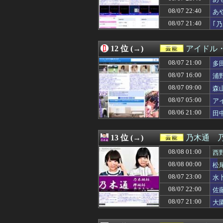
08/07 12:05
【日向坂46】今
08/07 22:40
08/07 12:05
【衝撃】ワイの
あ
08/07 12:05
t.A.T.u.の
08/07 21:40
｢
08/07 12:00
【急募】「みん
08/07 12:00
櫻坂46、ある番
08/07 12:00
たまったギター
12 位 (→)
アイドル
08/07 11:00
宮﨑あずさアナ
08/07 21:00
多
08/07 10:52
【櫻坂46】メン
08/07 10:19
【画像】メキシ
08/07 16:00
浦
08/07 10:10
【画像】めるる
08/07 09:00
森
08/07 09:07
【悲報】「店員」
08/07 05:00
08/07 09:00
森山みなみアナ
ア
08/07 08:05
サカナ山口、アジ
08/06 21:00
田
08/07 08:00
鈴木奈穂子アナ 
08/07 08:00
「≠ME(ノットイ
08/07 07:00
【櫻坂46】日向
13 位 (→)
乃木通 乃
08/07 07:00
【朗報】爆胸の気
08/08 01:00
西
08/07 06:18
【質問】ゴール
08/07 06:08
【生尻画像】元NM
08/08 00:00
松
08/07 05:00
アイナ・ジ・エ
08/07 23:00
水
08/07 05:00
田﨑さくらアナ
08/07 22:00
佐
08/07 04:05
【衝撃】きゃり
08/07 02:00
福戸あやアナ 
08/07 21:00
大
08/07 01:25
Gカップの現役添
08/07 00:11
【愕然】新幹線