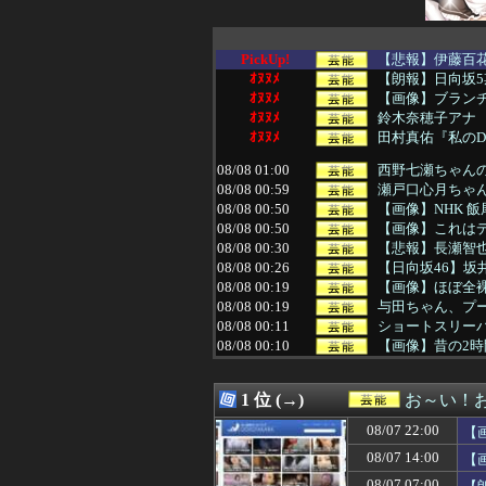
PickUp!
【悲報】伊藤百花さ
ｵﾇﾇﾒ
【朗報】日向坂
ｵﾇﾇﾒ
【画像】ブラン
ｵﾇﾇﾒ
鈴木奈穂子アナ 
ｵﾇﾇﾒ
田村真佑『私の
08/08 01:00
西野七瀬ちゃんの
08/08 00:59
瀬戸口心月ちゃ
08/08 00:50
【画像】NHK 
08/08 00:50
【画像】これは
08/08 00:30
【悲報】長瀬智
08/08 00:26
【日向坂46】坂井
08/08 00:19
【画像】ほぼ全
08/08 00:19
与田ちゃん、プ
08/08 00:11
ショートスリー
08/08 00:10
【画像】昔の2
08/08 00:10
【悲報】ハゲ隠
08/08 00:05
【画像】欲求満
1 位 (→)
お～い！
08/08 00:05
【愕然】ワイ、借
08/08 00:04
“エンジェルボデ
08/07 22:00
【
08/08 00:01
【朗報】NGT48 
08/07 14:00
【
08/08 00:00
松尾美佑ちゃんの
08/07 23:58
乃木坂野球部のグ
08/07 07:00