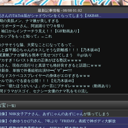
最新記事情報 - 08/08 01:02
んのTikTok垢がシャドウバンをくらってしまう【AKB48...
5期の美肌メン、ナマ腋が美しすぎる
チリポーターさん、阿波踊りでワキ祭り
袖口からインナーチラ見え！！【GIF動画あり】
Dカップをもっと知って』←これ
クサそうな脇、大変なことになってるって...
んと森平麗心ちゃんのキスしそうな距離感！！！【乃木坂46】
飯尾夏帆アナが爆乳を熊本で見せつけてしまう ※gifあり
デカすぎ！Gバスト美女の正体がぼる塾説ｗｗｗｗ
也さん、現在の流行りと真逆でも格好良すぎると話題にｗｗｗ
新奈、単独で外番組初出演ｷﾀ━(ﾟ∀ﾟ)━!!!!
裸なドスケベコスプレイヤーの身体がエロすぎるｗｗｗ
ールで泳いでる姿を公開！！！【元乃木坂46】
パー「寝たほうがいいよ」の一言にブチギレｗｗｗｗｗ（動画あり）
時間ドラマがスゴイ、セクシー女優のナマ乳をモロ流し
しのドライヤー不要論がなんGで大盛り上がりｗｗｗｗ
たしすぎて逮捕された女子さん、可愛いと話題にｗｗｗｗｗｗ
お宝
金300万円を5年かけて完済した結果とんでもないことになる・・...
[一覧]
ィ”江籠裕奈、美白ヒップがエッチすぎるwwwwww最新水着グラ...
画像】NHK女子アナさん、あずにゃんのあずにゃんが張ってしまう
12thシングル10月28日発売！2025年6月の「希望列...
画像】小倉ゆうか(27)さん、7年ぶり『FRIDAY』表紙で神ボディ大解放
健康的な美ワキ、大変なことになってるって...
ッズ売り上げランキング、1位が意外すぎるwwwwwwww