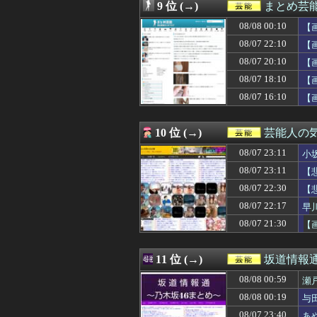
08/07 18:05
【画像】巨乳ま
9 位 (→)
まとめ芸
08/07 17:58
【速報】田村保
08/08 00:10
08/07 17:47
【巨乳画像】大躍
【
08/07 17:36
【画像】森山み
08/07 22:10
【
08/07 17:05
【画像】声優の佐
08/07 20:10
【
08/07 17:00
【日向坂46】小
08/07 17:00
畑下由佳アナ 
08/07 18:10
【
08/07 16:46
【画像】新人声
08/07 16:10
【
08/07 16:41
ジャンポケ斎藤
08/07 16:10
【画像】NHK 
08/07 16:05
長瀬智也がスネ
10 位 (→)
芸能人の
08/07 16:00
浦野芽良アナ、
08/07 23:11
小
08/07 15:35
【櫻坂46】この意
08/07 15:31
【朗報】AKB48 新
08/07 23:11
【
08/07 15:19
【画像】ティフ
08/07 22:30
【
08/07 15:13
【朗報】🍱 AK
08/07 15:11
08/07 22:17
【悲報】隣家の
早
08/07 14:10
【画像】グラド
08/07 21:30
【
08/07 14:00
【画像】小倉ゆう
08/07 13:51
【画像】顔もいい
08/07 13:41
【画像】佐倉綾音
11 位 (→)
坂道情報通
08/07 13:02
【朗報】AKB48新
08/08 00:59
瀬
08/07 12:29
上國料萌衣ちゃ
08/07 12:19
【画像】こうい
08/08 00:19
与
08/07 12:10
【画像】二階堂
08/07 23:40
あ