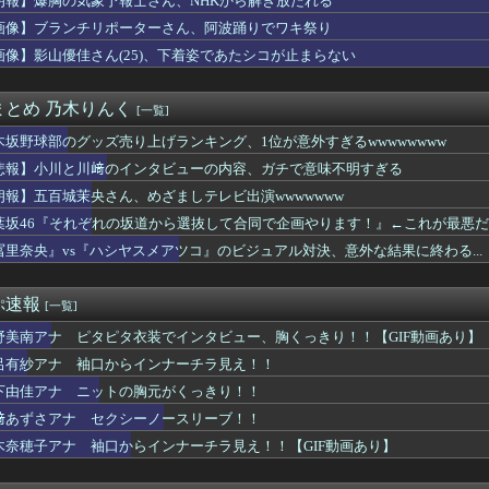
朗報】爆胸の気象予報士さん、NHKから解き放たれる
ファンへ愛のメッセージがコチラ！！！【乃木坂46】
画像】ブランチリポーターさん、阿波踊りでワキ祭り
女子アナ脊山麻理子さん(46)イメージDVDを出してしまう
なんかプール入ってたら学生にめっちゃ見られたw」
画像】影山優佳さん(25)、下着姿であたシコが止まらない
 Hammer：ダウンロード・フェスティバル史上最高の13の...
ライオンさん、溶ける
まとめ 乃木りんく
[一覧]
たバストが上がった！」「今が一番バスト大きい！」 下着姿を公開...
ふくらみ』ヤバすぎwww大変なことになってるって...
木坂野球部のグッズ売り上げランキング、1位が意外すぎるwwwwwwww
「やっぱり本場のジンギスカンは美味い！」道民ワイ「ぷっｗｗｗｗ...
悲報】小川と川﨑のインタビューの内容、ガチで意味不明すぎる
さん、10キロ体重増えた結果エ□くなってしまうｗｗｗｗｗｗ
タピタ衣装でインタビュー、胸くっきり！！【GIF動画あり】
朗報】五百城茉央さん、めざましテレビ出演wwwwwww
ODY、大変なことになってるって...
葉坂46『それぞれの坂道から選抜して合同で企画やります！』←これが最悪
袖口からインナーチラ見え！！
冨里奈央』vs『ハシヤスメアツコ』のビジュアル対決、意外な結果に終わる...
川﨑のインタビューの内容、ガチで意味不明すぎる
音さんの胸が相変わらずデカいと話題になる
のNewtypeボディー”をご覧くださいwwwww小倉あずさ...
ぷ速報
[一覧]
激おこｗ【乃木坂46】
スタグラマーさん、グラビアに出たらなんか違うwwwwwwwww...
野美南アナ ピタピタ衣装でインタビュー、胸くっきり！！【GIF動画あり】
スプレイヤーさん、お○ぱいの現実を見せつけるｗｗｗ
呂有紗アナ 袖口からインナーチラ見え！！
『ふくらみ』大変なことになってるって...
、アナウンサーと結婚ｗｗｗｗｗ
下由佳アナ ニットの胸元がくっきり！！
帆、地味な水着なのにムチムチボディがHすぎる
﨑あずさアナ セクシーノースリーブ！！
曲に救われました！」←これ
木奈穂子アナ 袖口からインナーチラ見え！！【GIF動画あり】
OONDS、CHICA#TETSUの新リーダーに西田汐里、...
(38)さん、豊満バストの下着姿がスケベすぎるｗｗｗｗｗｗ
曲『イチャイチャ虫』←センターは・・・【18thシングル】