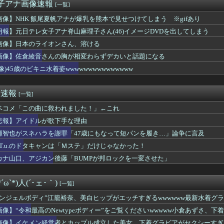
KB48は@JAM出ないのかな？
女子アナ画像速報
[一覧]
ノースリニットの巨乳、横乳、脇！！【GIF動画あり】
画像】NHK 飯尾夏帆アナが爆乳を熊本で見せつけてしまう ※gifあり
「けんぱなぱっぱぱん！」 ← けん玉やる気無さすぎて草ｗｗｗｗ...
ひかる推し、これには大歓喜
朗報】元日テレ女子アナ脊山麻理子さん(46)イメージDVDを出してしまう
ってソロじゃなくてバンドのボーカルならよかったよね」
画像】日本のライオンさん、溶ける
チリポーターさん、阿波踊りでワキ祭り
画像】佐倉綾音さんの胸が相変わらずデカいと話題になる
さかの楽曲も披露！『三期生LIVE』愛知公演のレポがこちら
偏差値30台の高校に入学した結果ｗｗｗｗｗｗｗｗｗｗ
像)45歳のビキニ水着姿wwwwwwwwwwwwwww
中ぱっくりドレス横乳ノーブラおっぱい！スリット内腿
成功者になれた…｢とんねるず｣｢おニャン子｣｢AKB｣とヒッ...
め速報
[一覧]
ベコメ「この曲に救われました！」←これ
悲報】アイドルが歌下手な理由
瀬智也がスネハラを謝罪「47歳にもなって短パンを履き…」論争に言及
.A.T.u.のドタキャンは「Ｍステ」だけじゃなかった！
カナ山口、アジカン後藤「BUMPが邦ロックを一変させた」
ω`*)人(´･ェ･｀)
[一覧]
エンジェルボディ”江籠裕奈、美白ヒップがエッチすぎるwwwwww最新水着グ
画像】“令和最高のNewtypeボディー”をご覧くださいwwwww小倉あずさ、
画像】イケメン経営者とカップル成立した美女、下着グラビアがセクシーすぎる