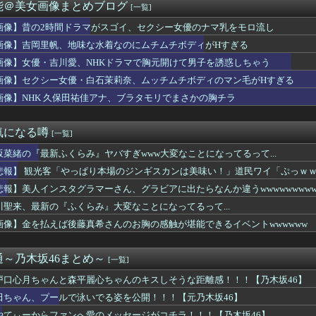
みれのダンス部さん、揺れに揺れてしまうｗｗｗｗｗｗ
能＠美女画像まとめブログ
[一覧]
乃さん、その格好は夜の店じゃん・・・
進中の桃月なしこ、水着グラビアがパーフェクトボディすぎるwww...
画像】昔の2時間ドラマがスゴイ、セクシー女優のナマ乳をモロ流し
なみアナの見返りお乳がスゴすぎる
画像】吉岡里帆、地味な水着なのにムチムチボディがHすぎる
倉綾音(32)さん、アタシコに全力で振り切ってしまうｗｗｗｗｗ...
画像】女優・吉川愛、NHKドラマで胸元開けて男子を誘惑しちゃう
西夏菜実、ついにこの時が...
ニットの胸元がくっきり！！
画像】セクシー女優・白石茉莉奈、ムッチムチボディのマン毛がHすぎる
優の水着姿がドエッチ
画像】NHK 久保田祐佳アナ、ブラタモリでまさかの胸チラ
「性行為の許諾は取ったことありません」
久保田祐佳アナ、ブラタモリでまさかの胸チラ
ハラを謝罪「47歳にもなって短パンを履き…」論争に言及
気になる噂
[一覧]
透けブラおっぱい膨らみのカタチがエッロ過ぎ最高！
坂菜緒の『最新ふくらみ』ヤバすぎwww大変なことになってるって...
図は... ついにあの映像が解禁
曲『好きish』 MV 800万 再生キタ━━(((ﾟ∀...
悲報】 観光客「やっぱり本場のジンギスカンは美味い！」道民ワイ「ぷっｗ
ァ・ロックハートさん、エロすぎるｗｗｗ
悲報】美人インスタグラマーさん、グラビアに出たらなんか違うwwwwwwwwww
B小栗有以ﾁｬﾝと伊藤百花ﾁｬﾝの 手作りお弁当が食べれるイベ...
室外機、限界突破ｗｗｗｗｗ（画像あり）
川聖来、最新の『ふくらみ』大変なことになってるって...
ル東雲うみ、水着が食い込んだ横尻がHすぎる
画像】金を払えば後藤真希さんのお胸の感触が堪能できるイベントwwwwww
か(27)さん、7年ぶり『FRIDAY』表紙で神ボディ大解放
爆乳現役女子大生、水着グラビアの破壊力がヤバイwwwwwwww...
(32)、自分のシコポイントに気がつくwwwwwww
～乃木坂46まとめ～
[一覧]
曲『好きish』MV 800万再生突破キタ━━(((ﾟ∀ﾟ...
戸口心月ちゃんと森平麗心ちゃんのキスしそうな距離感！！！【乃木坂46】
ん、留学中にマックのバイトに応募するも書類選考で落とされてしまう
うお○ぱいが至高だよなｗｗｗ
田ちゃん、プールで泳いでる姿を公開！！！【元乃木坂46】
ふみ、映画の濡れ場で乳首丸出し
やてぃーからファンへ愛のメッセージがコチラ！！！【乃木坂46】