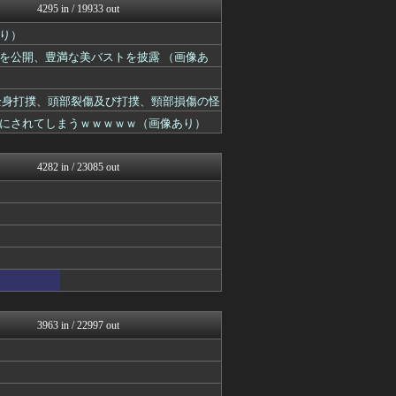
4295 in / 19933 out
音まとめ
乃木通 乃木坂46櫻坂46...
り）
お～い！お宝
を公開、豊満な美バストを披露 （画像あ
乃木坂46まとめ 乃木りん...
日向坂46まとめ速報
日向坂46まとめもり～
は全身打撲、頭部裂傷及び打撲、頸部損傷の怪
日向坂46まとめもり～
にされてしまうｗｗｗｗｗ（画像あり）
坂道情報通～乃木坂46まと...
芸能人の気になる噂
乃木坂46まとめ 乃木りん...
4282 in / 23085 out
℃-ute派なんday
芸能人の気になる噂
芸能人の気になる噂
じわ速 芸能ニュースまとめ
mashlife通信
女子アナお宝画像速報－5c...
乃木通 乃木坂46櫻坂46...
アイドル・女子アナ★吟じま...
乃木坂46まとめ 乃木りん...
AKB48タイムズ（AKB...
3963 in / 22997 out
もきゅ速(*´ω`*)人(...
坂道情報通～乃木坂46まと...
芸能人の気になる噂
乃木通 乃木坂46櫻坂46...