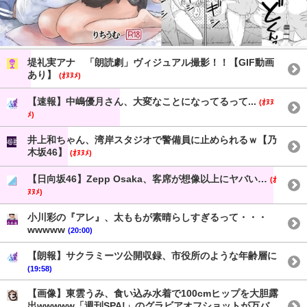
堤礼実アナ 「朗読劇」ヴィジュアル撮影！！【GIF動画
あり】
(ｵﾇﾇﾒ)
【速報】中嶋優月さん、大変なことになってるって...
(ｵﾇﾇ
ﾒ)
井上和ちゃん、湾岸スタジオで警備員に止められるｗ【乃
木坂46】
(ｵﾇﾇﾒ)
【日向坂46】Zepp Osaka、客席が想像以上にヤバい…
(ｵ
ﾇﾇﾒ)
小川彩の『アレ』、太ももが素晴らしすぎるって・・・
wwwww
(20:00)
【朗報】サクラミーツ公開収録、市役所のような年齢層に
(19:58)
【画像】東雲うみ、食い込み水着で100cmヒップを大胆露
出wwwww「週刊SPA!」のグラビアオフショットが万バ