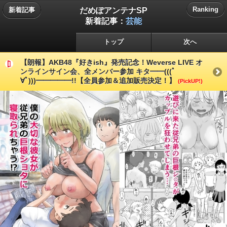
だめぽアンテナSP
Ranking
新着記事
新着記事：
芸能
トップ
次へ
【朗報】AKB48『好きish』発売記念！Weverse LIVE オ
ンラインサイン会、全メンバー参加 キタ━━(((ﾟ
∀ﾟ)))━━━━━!!【全員参加＆追加販売決定！】
(PickUP!)