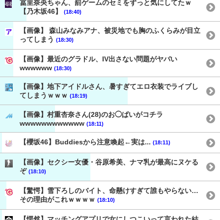
冨里奈央ちゃん、罰ゲームのセミをずっと気にしてたｗ
【乃木坂46】
(18:40)
【画像】 森山みなみアナ、被災地でも胸のふくらみが目立
ってしまう
(18:30)
【画像】最近のグラドル、IV出さない問題がヤバい
wwwwww
(18:30)
【画像】地下アイドルさん、暑すぎてエロ衣装でライブし
てしまうｗｗｗ
(18:19)
【画像】村重杏奈さん(28)のお◯ぱいがコチラ
wwwwwwwwwwww
(18:11)
【櫻坂46】Buddiesから注意喚起←実は...
(18:11)
【画像】セクシー女優・谷原希美、ナマ乳が最高にヌケる
ぞ
(18:10)
【驚愕】雪下ろしのバイト、命懸けすぎて誰もやらない…
その理由がこれｗｗｗｗ
(18:10)
【愕然】マッチングアプリで女にしつこいって言われた結