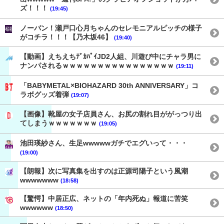
ズ！！！
(19:45)
ノーバン！瀬戸口心月ちゃんのセレモニアルピッチの様子
がコチラ！！！【乃木坂46】
(19:40)
【動画】えちえちﾃﾞｶﾊﾟｲJD2人組、川遊び中にチャラ男に
ナンパされるｗｗｗｗｗｗｗｗｗｗｗｗｗｗｗｗ
(19:11)
「BABYMETAL×BIOHAZARD 30th ANNIVERSARY」コ
ラボグッズ着弾
(19:07)
【画像】靴屋の女子店員さん、お尻の割れ目ががっつり出
てしまうｗｗｗｗｗｗｗ
(19:05)
池田瑛紗さん、生足wwwwwガチでエグいって・・・
(19:00)
【朗報】次に写真集を出すのは正源司陽子という風潮
wwwwwww
(18:58)
【驚愕】中居正広、ネットの「年内死ぬ」報道に苦笑
wwwwww
(18:50)