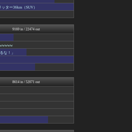
理想ちゃんねる
U-1 NEWS.
ッター36km（SUV）
軍事・ミリタリー速報☆彡
NEWSまとめもりー｜2c...
watch＠２ちゃんねる
オレ的ゲーム速報＠刃
9169 in / 22474 out
常識的に考えた
モッコスヌ〜ン
国難にあってもの申す！！
wwww
もえるあじあ(･∀･)
るな！」
U-1 NEWS.
NEWSまとめもりー｜2c...
正義の見方
おーるじゃんる
watch＠２ちゃんねる
オレ的ゲーム速報＠刃
8614 in / 52071 out
常識的に考えた
モッコスヌ〜ン
軍事・ミリタリー速報☆彡
国難にあってもの申す！！
U-1 NEWS.
正義の見方
とりのまるやき（保守）
まとめたニュース
理想ちゃんねる