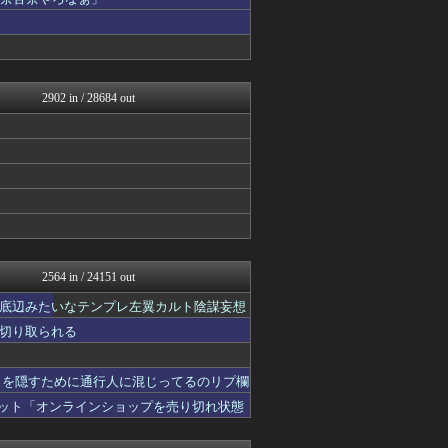
ゴタゴタシタニュース
黒マッチョニュース
オレ的ゲーム速報＠刃
みそパンNEWS
モナニュース
投資ちゃんねる
2902 in / 28684 out
常識的に考えた
ネトウヨにゅーす
モッコスヌ〜ン
厳選！韓国情報
なんJ政治ネタまとめ
かせまと！
にゅーすアルー！
まとめたニュース
ふぇー速
日本第一！ニュース録
2564 in / 24151 out
かせまと！
底辺みたいなテンプレ左翼カルト陰謀妄想
おーるじゃんる
ふぇー速
切り取られる
政経ワロスまとめニュース♪
大艦巨砲主義！
さを隠すために通行人に混じってるのリプ欄
オレ的ゲーム速報＠刃
痛いニュース(ﾉ∀`)
ネット「オンラインショップを売り切れ状態
黒マッチョニュース
投資ちゃんねる