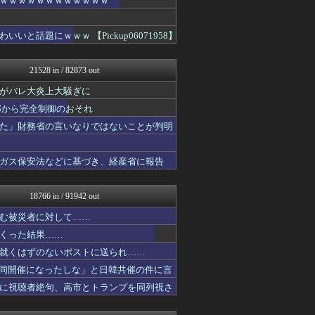
ｗｗｗｗｗｗｗｗｗｗｗｗ
日本第一！ニュース録
/)；｀ω´)＜国家総動...
話題にｗｗｗ 【Pickup06071958】
U-1 NEWS.
NEWSまとめもりー｜2c...
モナニュース
21528 in / 82873 out
おーるじゃんる
まとめたニュース
がバレ大炎上大騒ぎに
軍事・ミリタリー速報☆彡
外部から完全制御のおそれ
/)；｀ω´)＜国家総動...
watch＠２ちゃんねる
た」財務省の言いなりではないことが判明
ゴタゴタシタニュース
痛いニュース(ﾉ∀`)
ガス保安法などに基づき、経産省に報告
常識的に考えた
みそパンNEWS
アルファルファモザイク＠ネ...
18766 in / 91942 out
かせまと！
国難にあってもの申す！！
む被災者に対して……
国難にあってもの申す！！
くった結果……
反日愚国 恨寓瘻
にゅーすアルー！
就くはずのないポストに送られ……
ガハろぐNewsヽ(･ω･...
同開催になったしな」と日韓共催の件に言
アルファルファモザイク＠ネ...
に視聴者絶句、高市とトランプを同列視さ
オレ的ゲーム速報＠刃
まとめたニュース
アルファルファモザイク＠ネ...