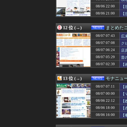
08/07 00:00
ブラジル「日本人
08/06 22:00
08/07 00:00
中道、立憲、公
【
08/07 00:00
【動画】駅構内の
08/06 21:00
【
08/07 00:00
秋田市に国内最
08/07 00:00
【マスゴミ】高木
08/07 00:00
偽警察官「保釈金
12 位 (→)
まとめた
08/07 00:00
【島根】コンビニ
08/07 07:43
広
08/07 00:00
上海一月風暴とは
08/07 00:00
【悲報】政府、
08/07 07:08
ク
08/06 23:59
韓国警察、大韓
08/07 06:24
店
08/06 23:57
広島県知事ら「
08/07 05:29
08/06 23:51
【AI】中国Dee
昔
08/06 23:40
be
08/07 02:39
【
08/06 23:38
【速報】れいわ
08/06 23:34
彼女の家で恐怖
08/06 23:29
中国製ルーター
13 位 (→)
モナニュ
08/06 23:18
【相場】ドル円、
08/07 07:11
【
08/06 23:10
【速報】森山裕・
漫
08/06 23:08
年末年始の休暇が
08/07 00:00
【
08/06 23:08
【悲報】玉川徹さ
08/06 22:12
【
08/06 23:05
【悲報】トランプ
08/06 18:00
【
08/06 23:02
「キム兄」こと
で
08/06 23:01
パヨク「アジア
08/06 16:00
【
08/06 23:00
日本、警察の威
に
08/06 23:00
積水ハウス「地面