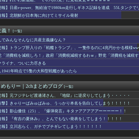
ッテリーが膨らんで画面が剥がれてきたんやが
位置の勘違いっぷりがすごい」と報ステ大越キャスターの台詞に視聴...
朗報】日産e-power、無給油で1980km走行しギネス記録を達成 55Lタンクでリ
国に臨検された場合は「台湾軍が対応」と台湾軍トップ！
速報】北朝鮮が日本海に向けてミサイル発射
らく、ガチでブチギレてしまう！！！！！！
コネクトツーの松山氏、JUMP公式にブロックされるｗｗｗｗｗｗ...
、マジでヤバイぞ・・・
主義！
[一覧]
まれる「銀」は従来推定よりも約55％多かった？ 隕石の分析結果...
】主砲よりMS貼り付けが正解？ブリッジ剥き出しの謎を考察
んでみんなそんなに共産主義嫌なん？
サーキットでパレード走行訓練中だった白バイが転倒事故 20代の...
悲報】トランプ肝入りの「戦艦トランプ」、一隻作るのに4兆円かかる模様www
国防関連技術保護を重視し供給連鎖から中国系を完全排除へ 供給業...
党「消費税を減税しろ！」政府「消費税減税するわｗ」野党「消費税を減税す
としても阻止したい石破前首相、「何いってんのこいつ」と有権者を...
信、ガチで逝く・・・・・・
クライナ、ついに力尽きる
総合病院 地震発生時の手術室の映像が色んな意味で衝撃的だと話題...
し1941年時点で5隻の大和型戦艦があったら
地震被害に支援したのに「韓国産の水は水洗トイレに」
ー王国ブラジルで進むサッカー離れ 36％が「関心なし」
井のシミ数えてれば終わるでな」と押し倒されて性行為 → 凄いこ...
とめもりー｜2chまとめブログ
[一覧]
星」を史上初めて発見か--しかし「衛星」の定義を揺るがす事態に...
人が騒ぐ「水洗い」は予備洗浄だった！日本の飲食店の衛生習慣を解説
悲報】元フジテレビ渡邊渚さん、『地獄』に逆戻りしてしまう・・・・・
ケット残骸、月面に衝突か…ファルコン9の上段！
衝撃】きゃりーぱみゅぱみゅ、うっかり本名を告白してしまう！！！！！
おむつ交換で噛みつかれ」看護助手の男を逮捕 90歳入院患者の顔...
速報】影山優佳（25）、『爆弾発言』キタァアアアアアーーーーー！！
有名になった某ブランド、一時は飛ぶ鳥を落とす勢いだったが今期の...
教組委員長「杜撰な計画、学校が責めを負うのは当然」としつつも、...
速報】『有吉の夏休み』、とんでもない発表をしてしまう！！！！！
限定の消費減税「確実に戻す」発言は「私の覚悟」
悲報】立川志らく、ガチでブチギレてしまう！！！！！！
おすすめ
の円買い協調介入は｢一時しのぎに過ぎない｣｢財政政策､金融政策...