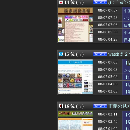
08/06 23:00
14 位 (→)
不動産ファンド「
/)；｀ω´
08/06 23:00
【マイクロLED】C
08/07 07:57
中
08/06 22:52
ついに国産ヒュ
急
08/06 22:52
08/07 07:28
ファミマソック
イ
08/06 22:40
刃物を持って中国
イ
08/07 07:06
日
08/06 22:36
忘年会で一発芸
ｹ
08/06 05:33
中
08/06 22:33
【悲報】5年前の
隊
08/06 22:33
中露軍艦4隻が“
08/06 04:23
日
08/06 22:30
【悲報】時給15
ハ
08/06 22:29
【財務省人事】エ
15 位 (→)
watch＠
08/07 07:03
【
08/07 06:03
ジ
08/07 05:03
【
08/07 04:03
【
08/07 03:03
【
16 位 (→)
正義の見
08/07 03:11
【
08/07 02:45
【
針
08/07 01:02
【