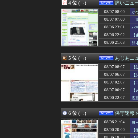
4 位 (→)
痛いニュース
08/07 06:13
2027年4月に食
08/07 06:12
【速報】影山優
08/07 08:00
か
08/07 06:09
川上産業株式会社
08/07 07:00
「
08/07 06:07
【悲報】札幌オ
る
08/06 23:01
08/07 06:03
ジャンポケ斉藤「
パ
08/07 06:00
【ガチ朗報】関
08/06 22:02
【
08/07 06:00
産経新聞が東北
08/06 21:03
熊
08/07 06:00
【悲報】ワンピー
08/07 06:00
【会社】川上産
08/07 05:55
中国人22人がタ
5 位 (→)
あじあニ
08/07 05:53
W杯アジア予選等
08/07 05:50
【画像】海外女コ
08/07 08:07
【
08/07 05:43
ロシア海軍の太平
08/07 06:07
【
08/07 05:29
昔の自販機が最
08/07 02:07
08/07 05:20
韓国で約60年
【
08/07 05:12
【速報】『有吉
08/07 00:07
【
08/07 05:10
【速報】高市政権
08/06 22:07
広
08/07 05:03
【悲報】韓国サッ
08/07 05:00
【悲報】内田り
08/07 05:00
熊本県内で◯◯
6 位 (→)
保守速報
08/07 05:00
【電池】リチウム
08/07 05:00
【福岡】3年間で
08/06 21:04
ヨ
08/07 05:00
【がん原因】1位
08/06 20:00
【
08/07 04:55
「投資不適格にな
08/06 19:30
【