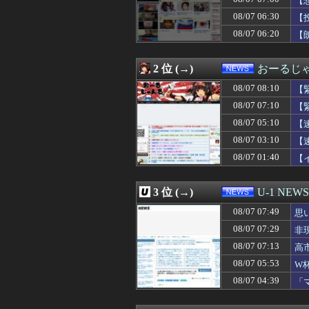
【
08/07 07:29
イオンモール熊本
08/07 06:30
【
08/07 07:28
インドネシア「高
08/07 06:20
08/07 07:13
高市内閣の政策を
【
08/07 07:12
【衝撃】きゃり
08/07 07:11
【画像】いしかわ
2 位 (→)
おーるじ
08/07 07:10
【緊急】世界各地で
08/07 07:08
クビになったバ
08/07 08:10
【
08/07 07:07
ロシア、ウクラ
08/07 07:10
【
08/07 07:06
日本「沖縄県知事
08/07 07:03
【悲報】 福岡県議
08/07 05:10
【
08/07 07:00
｢中国経済は改善
08/07 03:10
【
08/07 07:00
「高市総理には愛
08/07 01:40
【
08/07 07:00
「ジャンプ」ス
08/07 07:00
【三重】小学校講
08/07 07:00
【悲報】広告代理
3 位 (→)
U-1 NEWS
08/07 06:57
【金利上昇】年2
08/07 06:55
中国製ルーター2
08/07 07:49
思
08/07 06:50
なぜ韓国にはキム
08/07 07:29
非
08/07 06:45
逮捕案件だろ 〜
08/07 06:40
08/07 07:13
中国の「レアア
高
08/07 06:30
【動画】熊本地
08/07 05:53
W
08/07 06:30
【投資の闇】若
及
08/07 04:39
「
08/07 06:30
【99円】『心霊
せ
08/07 06:24
店員さんにタメ
08/07 06:20
【朗報動画】舞台