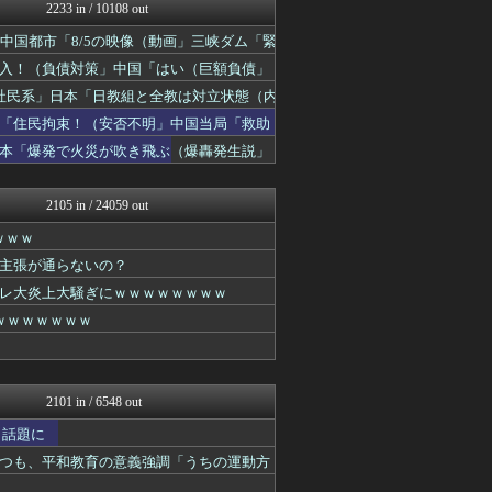
みそパンNEWS
2233 in / 10108 out
モッコスヌ〜ン
中国都市「8/5の映像（動画」三峡ダム「緊
軍事・ミリタリー速報☆彡
かせまと！
入！（負債対策」中国「はい（巨額負債」
にゅーすアルー！
社民系」日本「日教組と全教は対立状態（内
ふぇー速
「住民拘束！（安否不明」中国当局「救助
watch＠２ちゃんねる
まとめたニュース
日本「爆発で火災が吹き飛ぶ（爆轟発生説」
モッコスヌ〜ン
日本第一！ニュース録
2105 in / 24059 out
ｗｗｗ
主張が通らないの？
レ大炎上大騒ぎにｗｗｗｗｗｗｗｗ
ｗｗｗｗｗｗｗ
2101 in / 6548 out
と話題に
つも、平和教育の意義強調「うちの運動方