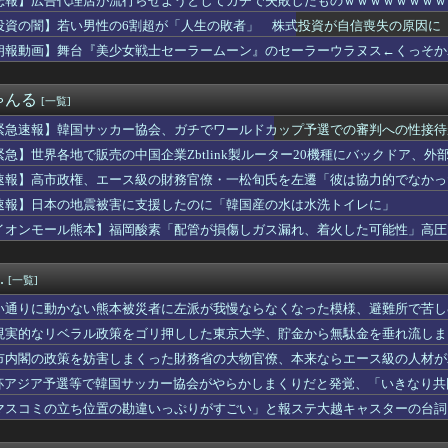
悲報】広告代理店が流行らせようとしてガチで失敗したものｗｗｗｗｗｗｗｗ
の爆発「配管が損傷しガス漏れ、着火した可能性」福岡酸素、経産省...
投資の闇】若い男性の6割超が「人生の敗者」 株式投資が自信喪失の原因に
速鉄道！」中国「大赤字！」インドネシア「運営会社の株式購入！（...
妨害しまくった財務省の大物官僚、本来ならエース級の人材が就くは...
朗報動画】舞台『美少女戦士セーラームーン』のセーラーウラヌス←くっそかわいいと
ーぱみゅぱみゅ、うっかり本名を告白してしまう！！！！！
じゅんの反戦漫画、意味不明すぎる…ネット「量産型左翼の最底辺み...
ゃんる
[一覧]
販売の中国企業Zbtlink製ルーター20機種にバックドア、...
イト先の店長のインスタ見つけた
緊急速報】韓国サッカー協会、ガチでワールドカップ予選での審判への性接待
イナの大規模通販倉庫を攻撃…ワイルドベリーズへの報復！
緊急】世界各地で販売の中国企業Zbtlink製ルーター20機種にバックドア、
選（9月」沖縄県「辺野古転覆事件」日教組「同志社批判！（社民系...
会「海外視察費」公表！ 3年間で2億6500万円ｗｗｗｗｗ...
速報】高市政権、エース級の財務官僚・一松旬氏を左遷「彼は協力的でなかっ
する」と答えたのはたった１%だけ…日系企業1364社が吐露「中...
速報】日本の地震被害に支援したのに「韓国産の水は水洗トイレに」
想尽かした」コメ余りに農家が悲鳴 売値は生産原価の半分以下に…...
イオンモール熊本】福岡酸素「配管が損傷しガス漏れ、着火した可能性」高圧
トアで大量注文→キャンセルか 業務妨害容疑で女逮捕
師を逮捕 女児のわいせつ画像データ１０点を所持 「全米行方不明...
店が流行らせようとしてガチで失敗したものｗｗｗｗｗｗｗｗｗｗｗ...
.
[一覧]
4万円負担増 30代住宅ローンで、内閣府試算
0機種にバックドア、外部から完全制御のおそれ [8/6]
い通りに動かない熊本被災者に左派が我慢ならなくなった模様、避難所で苦し
姓が多いのか…韓国の姓は250、日本は30万…歴史的背景を米学...
現実的なリベラル政策をゴリ押しした東京大学、貯金から無駄金を垂れ流しま
 パヨク「アジア人民、中国人民と連帯して戦おー！悪政高市を打倒...
ース武器化」が裏目に、世界で重レアアース供給網の構築が加速
市内閣の政策を妨害しまくった財務省の大物官僚、本来ならエース級の人材が
震発生時の手術室の様子が公開される
杯アジア予選等で韓国サッカー協会がやらかしまくりだと発覚、「いきなり共
い男性の6割超が「人生の敗者」 株式投資が自信喪失の原因に
する声も……
マスコミの立ち位置の勘違いっぷりがすごい」と報ステ大越キャスターの台詞
探偵八雲』 『万能鑑定士Ｑの事件簿』 『東京レイヴンズ』など...
ようという思惑がひしひしと
口するやつｗｗｗｗｗｗｗｗｗｗｗｗｗｗｗｗｗｗｗｗｗｗｗｗ
『美少女戦士セーラームーン』のセーラーウラヌス←くっそかわいい...