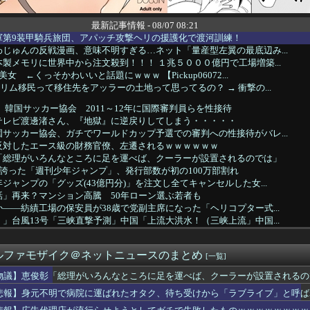
最新記事情報 - 08/07 08:21
軍第9装甲騎兵旅団、アパッチ攻撃ヘリの援護化で渡河訓練！
じゅんの反戦漫画、意味不明すぎる…ネット「量産型左翼の最底辺み...
製メモリに世界中から注文殺到！！！ １兆５０００億円で工場増築...
女 ←くっそかわいいと話題にｗｗｗ 【Pickup06072...
リム移民って移住先をアッラーの土地って思ってるの？ → 衝撃の...
 韓国サッカー協会 2011～12年に国際審判員らを性接待
テレビ渡邊渚さん、『地獄』に逆戻りしてしまう・・・・・
サッカー協会、ガチでワールドカップ予選での審判への性接待がバレ...
反対したエース級の財務官僚、左遷されるｗｗｗｗｗｗ
「総理がいろんなところに足を運べば、クーラーが設置されるのでは」
を誇った「週刊少年ジャンプ」、発行部数が初の100万部割れ
ジャンプの「グッズ(43億円分)」を注文し全てキャンセルした女...
話」再来？マンション高騰 50年ローン選ぶ若者も
——紡績工場の保安員が38歳で党副主席になった「ヘリコプター式...
」台風13号「三峡直撃予測」中国「上流大洪水！（三峡上流」中国...
道、インドネシア政府が運営会社の株引き受けへ [8/6]
い熊本被災者に左派が我慢ならなくなった模様、避難所で苦しむ被災...
ルファモザイク＠ネットニュースのまとめ
億円を超える「ひとり親方」が急増
[一覧]
再開 病名公表を決意させた、次男からの言葉明かす
物議】恵俊彰「総理がいろんなところに足を運べば、クーラーが設置されるの
「一番悪いと思う国は？」 →1位中国
悲報】身元不明で病院に運ばれたオタク、待ち受けから「ラブライブ」と呼ば
で病院に運ばれたオタク、待ち受けから「ラブライブ」と呼ばれるｗ...
ル政策をゴリ押しした東京大学、貯金から無駄金を垂れ流しまくった...