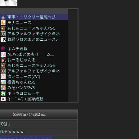
軍事・ミリタリー速報☆彡
モナニュース
あじあニュースちゃんねる
アルファルファモザイク＠ネ...
政経ワロスまとめニュース♪
キムチ速報
NEWSまとめもりー｜2c...
おーるじゃんる
あじあニュースちゃんねる
アルファルファモザイク＠ネ...
痛いニュース(ﾉ∀`)
投資ちゃんねる
みそパンNEWS
ネトウヨにゅーす
/)；｀ω´)＜国家総動...
国難にあってもの申す！！
U-1 NEWS.
55999 in / 148202 out
かせまと！
まとめたニュース
では」
にゅーすアルー！
れるｗｗｗｗ
アルファルファモザイク＠ネ...
U-1 NEWS.