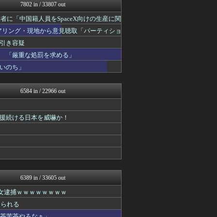
NEWSまとめもりー｜2c...
7802 in / 33807 out
あじあニュースちゃんねる
者に「中国籍人員をSpaceX向けの生産に関
watch＠２ちゃんねる
もえるあじあ(･∀･)
ヒアリング・現地から意見聴取「パーティショ
常識的に考えた
午後、政府に要望書を提出
引き容疑
黒マッチョニュース
モッコスヌ〜ン
 「厳重な処罰を求める」
国難にあってもの申す！！
いのち」
おーるじゃんる
軍事・ミリタリー速報☆彡
NEWSまとめもりー｜2c...
6584 in / 22966 out
U-1 NEWS.
watch＠２ちゃんねる
正義の見方
援続ける日本を威嚇か！
常識的に考えた
オレ的ゲーム速報＠刃
みそパンNEWS
モッコスヌ〜ン
まとめたニュース
ふぇー速
理想ちゃんねる
6389 in / 33605 out
おーるじゃんる
た女逮捕ｗｗｗｗｗｗｗｗ
あじあニュースちゃんねる
軍事・ミリタリー速報☆彡
取られる
大艦巨砲主義！
滅茶苦茶やろなぁ」