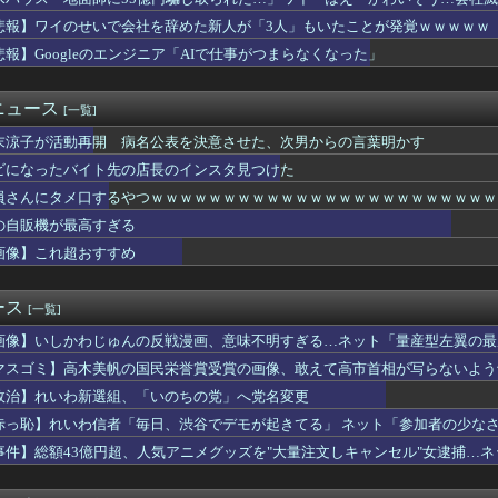
を満載したトラックのように扱え」→差別として問題になり「一般的...
明が熊本地震現地報告を受け政府に要請書を提出へ
悲報】ワイのせいで会社を辞めた新人が「3人」もいたことが発覚ｗｗｗｗｗ
スピーカーから強烈な下ネタ音声が垂れ流される 全乗客困惑の音声...
悲報】Googleのエンジニア「AIで仕事がつまらなくなった」
大級データセンター 建設費２兆円見込む、ＵＡＥなど投資
美帆の国民栄誉賞受賞の画像、敢えて高市首相が写らないよう切り取...
を払えば逮捕されずに済むよ」３０代男性が1342万円だまし取ら...
ニュース
[一覧]
で1800mlの麦焼酎（いいちこ）をズボンのポケットに入れて万...
末涼子が活動再開 病名公表を決意させた、次男からの言葉明かす
——造反派が一夜で市の権力を奪った1967年1月
SA有料化検討で「休めと言いつつ休むな」矛盾にネット呆れ
ビになったバイト先の店長のインスタ見つけた
サッカー協会を家宅捜索 代表監督選考巡り
員さんにタメ口するやつｗｗｗｗｗｗｗｗｗｗｗｗｗｗｗｗｗｗｗｗｗｗｗｗ
核抑止論、根本的におかしい」
pSeek、近日中に「大幅値上げ」か API料金ページに追記
の自販機が最高すぎる
画像】これ超おすすめ
新選組、新たな党名は「いのちの党」 略称は「いのち」
の手帳を発見してしまった、、、、
20機種にバックドア 外部から完全制御できる機能が仕込まれていた
ース
[一覧]
上抜け 1ドル158円台
画像】いしかわじゅんの反戦漫画、意味不明すぎる…ネット「量産型左翼の最
自民党前幹事長「高市総理の個人的なSNS投稿が習近平主席を怒ら...
画しか描けなくなってる」
31日から3日までしかない社畜w
マスゴミ】高木美帆の国民栄誉賞受賞の画像、敢えて高市首相が写らないよう
ん、8月6日の原爆の日にトンデモ持論を展開し物議… → ネット...
政治】れいわ新選組、「いのちの党」へ党名変更
肝入りの「戦艦トランプ」、一隻作るのに4兆円かかる模様wwww...
赤っ恥】れいわ信者「毎日、渋谷でデモが起きてる」 ネット「参加者の少な
木村祐一さん、誰だか分からないくらい激変してしまう・・・
バラされてて草」
人民、中国人民と連帯して戦おー！悪政高市を打倒するぞー！」
事件】総額43億円超、人気アニメグッズを"大量注文しキャンセル"女逮捕…
嚇射撃に怯まないと射殺される恐ろしい国になる…
して商品相場を操作してたのでは」
師に55億円騙し取られた…」ワイ「はえーかわいそう…会社滅茶苦...