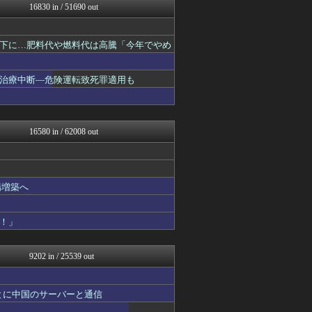
16830 in / 51690 out
理想ちゃんねる
NEWSまとめもりー｜2c...
かせまと！
下に…肥料代や燃料代は高騰「今年でやめ
あじあニュースちゃんねる
watch＠２ちゃんねる
オレ的ゲーム速報＠刃
治療中断―危険運転致死罪適用も
常識的に考えた
アルファルファモザイク＠ネ...
みそパンNEWS
国難にあってもの申す！！
16580 in / 62008 out
U-1 NEWS.
アルファルファモザイク＠ネ...
軍事・ミリタリー速報☆彡
まとめたニュース
場増築へ
キムチ速報
NEWSまとめもりー｜2c...
おーるじゃんる
！」
watch＠２ちゃんねる
アルファルファモザイク＠ネ...
オレ的ゲーム速報＠刃
9202 in / 25539 out
常識的に考えた
みそパンNEWS
モッコスヌ〜ン
とに中国のサーバーと通信
国難にあってもの申す！！