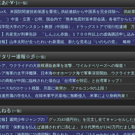
歴史、ついに『崩壊』してしまう・・・・・
(･∀･)
[一覧]
製メモリに世界中から注文殺到！！！ １兆５０００億円で工場増築...
に熊本地震直撃やばすぎ！！！！！
paceX、米国防関連技術保護を重視し供給連鎖から中国系を完全排除へ 供給業
道・立憲・公明、国会内で「熊本地震対策本部会議」各省庁からヒア...
らせないこと」「中国製の設備・部品を使わないこと」を要求し監査実施
 ´_ゝ`）中道・立憲・公明、国会内で「熊本地震対策本部会議」各省庁から
が突然民泊に…騒音や誤配達で住民から悲鳴 特区民泊を導入した東...
、人手、宿泊施設の不足や、外国人実習生の方々にも対応してほしい」今日の
西学院大学のアシスタント教授（中国籍）、ドラッグストアで現行犯逮捕 万
定】「反対」の財務省敗北 首相の不信根強く 人事介入をちらつか...
本好き】中国人女性が「日本人と間違われた」衝撃エピソードが示す...
！】共産党が刑事告訴 「しんぶん赤旗」１７００件以上の虚偽購読申し込み
ア旅行先ランキング、日本はタイ、インドネシアに次いで3位ランク...
速報】山本太郎が去ったれいわ新選組、新たな党名は「いのちの党」 略称「
本】福岡酸素「配管が損傷しガス漏れ、着火した可能性」高圧ガス保...
生8人、在韓米軍平沢基地に無断侵入…米軍により身柄拘束！
ラにバッチリ映った55歳露出魔「身に覚えがありません」と容疑を...
リタリー速報☆彡
[一覧]
た左派の社会学者、イオン爆発事故の例のテナントに理解を示して…...
シア、ウクライナの大規模通販倉庫を攻撃…ワイルドベリーズへの報復！
岸谷蘭丸「喫煙者の権利がマジで侵害されてる」と私見 「いくら税...
義】中露軍艦4隻が“日本一周” 防衛省が全航路を公開
シア海軍の太平洋艦隊、日本海やオホーツク海で軍事演習開始…ウクライナ支
どの成果ない」 ゼレンスキー氏が日本の支援に不満を表明
本の商船が中国に臨検された場合は「台湾軍が対応」と台湾軍トップ！
苦言「みいちゃん呼びが揶揄する言葉として使われ、当事者から具体...
爆発事故 LPガス供給会社「当局の調査に全面的に協力」 経産省...
ペースXのロケット残骸、月面に衝突か…ファルコン9の上段！
】ハズレ店の烙印を押される運命、その正体とは？
進連所属の学生8人、在韓米軍平沢基地に無断侵入…米軍により身柄拘束！
の女を逮捕
無しや楽器の技術を修めていない人の音楽
は若年男性の自信喪失の原因 6割超が｢人生の敗者｣自認
んねる
[一覧]
ケ】諮問機関「差別、非公開答申」三重県「差別に当たらず、公表す...
悲報】週間少年ジャンプの「グッズ(43億円分)」を注文し全てキャンセルし
モール熊本の爆発原因が判明！！！！
弾道ミサイル40発供与、ミサイル部隊90人派遣開始…さらに80...
警察官「保釈金を払えば逮捕されずに済むよ」３０代男性が1342万円だまし
んなに共産主義嫌なん？
水ハウス「地面師に55億円騙し取られた…」ワイ「はえーかわいそう…会社