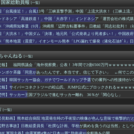
みんなで大家さん」が約2881億円の債務超過 分配金の支払い停...
)＜国家総動員報
[一覧]
PUとGPUをモールス信号で通信！？MicrosoftとT...
国「台風接近！」台風13号「三峡直撃予測」中国「上流大洪水！（三峡上流」
ーマノイド登場、人手不足深刻化の医療・製造現場などでの活用想定！
放流（決壊危機」中国「下流大水害（震え声」→
ス、1円（クーポン）で投げ売りｗｗｗｗｗｗｗｗｗｗｗ
ンドネシア「高速鉄道！」中国「大赤字！」インドネシア「運営会社の株式購
大使館に侵入した自衛官、地裁で動機明かす「中国の強硬な外交方針...
ンドネシア「700km延伸計画！（実質中止」→
本「沖縄県知事選（9月」沖縄県「辺野古転覆事件」日教組「同志社批判！（
やることになったから案くれ
ﾞﾊﾞ」特別調査委員会「同志社に猛省促す」→
国「大洪水！」中国ダム「決壊」地元民「公式発表より死者多い！」中国政府
NHK性加害の出演者は「今も普通の顔して芸能活動してる」ネット...
動画も削除」台風13号「三峡ﾀﾞﾑ接近中」→
日本一周”
本「熊本地震（震度7」イオンモール熊本「LPG漏れて爆発（液化石油ｶﾞｽ」
00円でもミャンマー人に逃げられる…地方の雇用崩壊がヤバい
ビタ「遺族説明の虚偽を認める（営業部長発言」→
ース級の財務官僚・一松旬氏が”異例転出”へ 官邸幹部「協力的で...
２ちゃんねる
[一覧]
悲報】 福岡県議会「海外視察費」公表！ 3年間で2億6500万円ｗｗｗｗｗｗ
ャンポケ斉藤「同意があったんです。本当です。信じて下さい」 ←何でこの
悲報】韓国サッカー協会、ガチでワールドカップ予選での審判への性接待がバ
悲報】サイバーコネクトツーの松山氏、JUMP公式にブロックされるｗｗｗｗ
驚愕】サッカー王国ブラジルで進むサッカー離れ 36％が「関心なし」
方
[一覧]
必見動画】熊本総合病院 地震発生時の手術室の映像が色んな意味で衝撃的だ
辺野古事故】日教組委員長「杜撰な計画、学校が責めを負うのは当然」としつ
は極めてバランス良い」
THE 軍国主義】中露軍艦4隻が“日本一周” 防衛省が全航路を公開