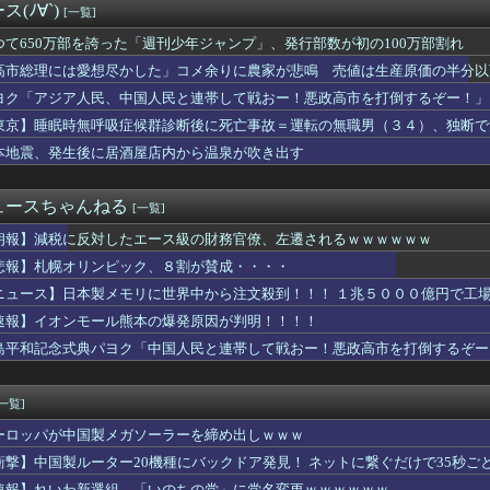
(ﾉ∀`)
[一覧]
料品の消費税1％に減税､店頭価格を変えない店も｢利益がほとん...
佳（25）、『爆弾発言』キタァアアアアアーーーーー！！
つて650万部を誇った「週刊少年ジャンプ」、発行部数が初の100万部割れ
が10月よりプチプチ株式会社に社名変更
高市総理には愛想尽かした」コメ余りに農家が悲鳴 売値は生産原価の半分以
リンピック、８割が賛成・・・・
」農家も
同意があったんです。本当です。信じて下さい」 ←何でこの主張が...
ヨク「アジア人民、中国人民と連帯して戦おー！悪政高市を打倒するぞー！」
東、もう真夏の暑さが終わるかも
東京】睡眠時無呼吸症候群診断後に死亡事故＝運転の無職男（３４）、独断で
で新聞発行休止
本地震、発生後に居酒屋店内から温泉が吹き出す
ス原作者・尾田栄一郎さん、他の人と同じ「漫画家」という肩書きに...
業株式会社が10月よりプチプチ株式会社に社名変更
イの空港で搭乗拒否される、警備員が「つり目」ジェスチャー―香港...
ュースちゃんねる
[一覧]
で韓国サッカー協会がやらかしまくりだと発覚、「いきなり共同開催...
スプレイヤーさん、スタイルの良さで日本人を圧倒してしまう 【P...
朗報】減税に反対したエース級の財務官僚、左遷されるｗｗｗｗｗｗ
洋艦隊、日本海やオホーツク海で軍事演習開始…ウクライナ支援続け...
悲報】札幌オリンピック、８割が賛成・・・・
高すぎる
ぶりに路面電車が復活 最新鋭水素燃料電池車も
ニュース】日本製メモリに世界中から注文殺到！！！ １兆５０００億円で工
の夏休み』、とんでもない発表をしてしまう！！！！！
速報】イオンモール熊本の爆発原因が判明！！！！
、エース級の財務官僚・一松旬氏を左遷「彼は協力的でなかった」財...
島平和記念式典パヨク「中国人民と連帯して戦おー！悪政高市を打倒するぞー
カー協会、ガチでワールドカップ予選での審判への性接待がバレ大炎...
こ「社会に戻りたいです」
者が現れまくり、通報頻発！災害支援にも悪影響が及んでしまう…
[一覧]
イオンの移動速度が最大1万倍に？次世代全固体電池の設計指針を変...
2億6500万円 福岡県議会「海外視察費」公表
ーロッパが中国製メガソーラーを締め出しｗｗｗ
は感染症16.6%！喫煙・飲酒より多い衝撃の真実
衝撃】中国製ルーター20機種にバックドア発見！ ネットに繋ぐだけで35秒ご
りつつある」ブルームバーグが突き付けた韓国金融市場の崖っぷち ...
速報】れいわ新選組、「いのちの党」に党名変更ｗｗｗｗｗｗ