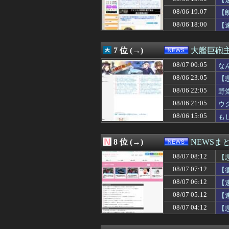
08/07 04:41
タブレットのバ
08/07 04:39
「マスコミの立ち
08/06 19:07
【
08/07 04:19
日本の商船が中
08/06 18:00
【
08/07 04:12
【悲報】立川志
08/07 04:03
【悲報】サイバー
08/07 04:00
早食いしてる奴
7 位 (→)
大艦巨砲
08/07 04:00
【天文】太陽に含
08/07 04:00
08/07 00:05
【ガンダム戦艦
な
08/07 03:55
三重県警察 鈴鹿
08/06 23:05
【
08/07 03:51
SpaceX、米
08/06 22:05
野
08/07 03:41
消費税減税をなん
08/07 03:12
【悲報】共同通
08/06 21:05
ウ
08/07 03:11
【必見動画】熊本
08/06 15:05
も
08/07 03:10
【速報】日本の
08/07 03:03
【驚愕】サッカ
08/07 03:00
夫さん、妻に「天
8 位 (→)
NEWSま
08/07 03:00
【天文】「系外衛
08/07 08:12
08/07 03:00
【食洗機】韓国
【
08/07 02:55
スペースXのロ
08/07 07:12
【
08/07 02:55
千葉県袖ケ浦市「
08/07 06:12
【
08/07 02:48
あっち系御用達で
08/07 02:45
【辺野古事故】日
08/07 05:12
【
08/07 02:40
高市首相、2年
08/07 04:12
【
08/07 02:39
【画像】これ超
08/07 02:13
岸田元首相､日米