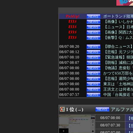
PickUp!
ポートランド陸
ｵﾇﾇﾒ
【画像】いしかわ
ｵﾇﾇﾒ
【ニュース】日本
ｵﾇﾇﾒ
【画像】関西2大美
ｵﾇﾇﾒ
【衝撃】Q：ムス
08/07 08:20
【聯合ニュース】
08/07 08:12
【悲報】元フジ
08/07 08:10
【緊急速報】韓国
08/07 08:07
【朗報】減税に
08/07 08:00
【物議】恵俊彰
08/07 08:00
かつて650万部
08/07 08:00
【悲報】週間少年
08/07 08:00
東京は「土地神
08/07 08:00
王洪文とは何者か
08/07 07:57
中国「台風接近！
08/07 07:55
中国出資の高速鉄
08/07 07:49
思い通りに動かな
1 位 (→)
アルファ
08/07 07:44
【AI】年商10
08/07 07:43
広末涼子が活動
08/07 08:00
【
08/07 07:40
中国人に聞いた
08/07 07:30
【
08/07 07:30
【悲報】身元不明
08/07 07:29
非現実的なリベラ
08/07 07:00