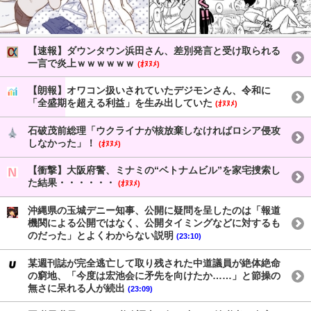
【速報】ダウンタウン浜田さん、差別発言と受け取られる
一言で炎上ｗｗｗｗｗｗ
(ｵﾇﾇﾒ)
【朗報】オワコン扱いされていたデジモンさん、令和に
「全盛期を超える利益」を生み出していた
(ｵﾇﾇﾒ)
石破茂前総理「ウクライナが核放棄しなければロシア侵攻
しなかった」！
(ｵﾇﾇﾒ)
【衝撃】大阪府警、ミナミの“ベトナムビル”を家宅捜索し
た結果・・・・・・
(ｵﾇﾇﾒ)
沖縄県の玉城デニー知事、公開に疑問を呈したのは「報道
機関による公開ではなく、公開タイミングなどに対するも
のだった」とよくわからない説明
(23:10)
某週刊誌が完全逃亡して取り残された中道議員が絶体絶命
の窮地、「今度は宏池会に矛先を向けたか……」と節操の
無さに呆れる人が続出
(23:09)