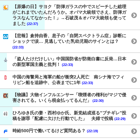
【原爆の日】サヨク「防弾ガラスの中でスピーチした総理
がこれまでいたんだろうか。オバマ大統領でさえ、防弾ガ
ラスなんてなかった！」→石破茂＆オバマ大統領も使って
ました
(22:37)
【悲報】倉持由香、息子の「自閉スペクトラム症」診断に
ショックで涙… 見逃していた乳幼児期のサインとは？
(22:33)
「盗人たけだけしい」中国国防省が防衛白書に反発…日本
の新型軍国主義と批判！
(22:33)
中国の海警局と海軍の船が衝突2人死亡 南シナ海でフィ
リピン船を追跡中、公表までに1年
(22:33)
【物議】大物インフルエンサー「喫煙者の権利がマジで侵
害されてる。いくら税金払ってるんだ」
(22:30)
ひろゆき氏の妻・西村ゆか氏、新党結成巡る”ブチギレ”投
稿を謝罪「配慮に欠けた行動でした」 夫婦で投稿
(22:29)
時給500円で働いてるけど質問ある？
(22:19)