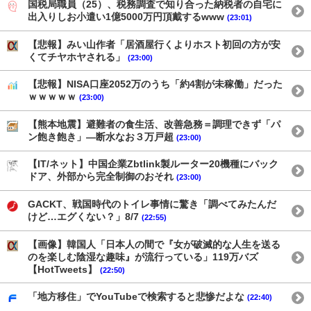
国税局職員（25）、税務調査で知り合った納税者の自宅に
出入りしお小遣い1億5000万円頂戴するwww
(23:01)
【悲報】みい山作者「居酒屋行くよりホスト初回の方が安
くてチヤホヤされる」
(23:00)
【悲報】NISA口座2052万のうち「約4割が未稼働」だった
ｗｗｗｗｗ
(23:00)
【熊本地震】避難者の食生活、改善急務＝調理できず「パ
ン飽き飽き」―断水なお３万戸超
(23:00)
【IT/ネット】中国企業Zbtlink製ルーター20機種にバック
ドア、外部から完全制御のおそれ
(23:00)
GACKT、戦国時代のトイレ事情に驚き「調べてみたんだ
けど…エグくない？」8/7
(22:55)
【画像】韓国人「日本人の間で『女が破滅的な人生を送る
のを楽しむ陰湿な趣味』が流行っている」119万バズ
【HotTweets】
(22:50)
「地方移住」でYouTubeで検索すると悲惨だよな
(22:40)