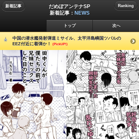
だめぽアンテナSP
Ranking
新着記事
新着記事：
NEWS
トップ
次へ
中国の潜水艦発射弾道ミサイル、太平洋島嶼国ツバルの
EEZ付近に着弾か！
(PickUP!)