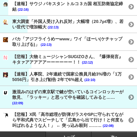
【速報】サウジ パキスタン トルコ３カ国 相互防衛協定締
結
(22:16)
東大調査「外国人受け入れ反対」大幅増（20.7pt増）、若
い世代で増加幅大
(22:13)
バカ「アジフライうめーwww」ワイ「ほーい(ケチャップ
取り上げる)」
(22:13)
【悲報】大物ミュージシャンSUGIZOさん、『爆弾発言』
キタァアアアアアーーーーーー！！
(22:12)
【速報】人事院、2年連続で国家公務員月給3%増の「1万
5056円」引き上げ勧告 2年で6%超え
(22:10)
激混みのはずの東京駅で鍵が空いているコインロッカーが
散見、「ラッキー」と思って中を確認してみると……
(22:09)
【悲報】X民「高市総理が防弾ガラスやSPに守られてなが
ら平和式典でスピーチして「広島から出て行け！と何度も
叫ばれるような人！」 ← 突っ込み殺到 ………
(22:08)