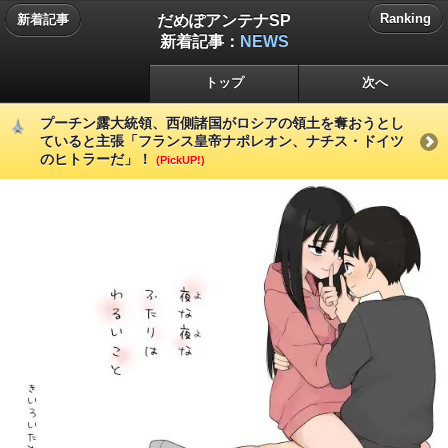
だめぽアンテナSP
Ranking
新着記事
新着記事：
NEWS
トップ
次へ
プーチン露大統領、西側諸国がロシアの領土を奪おうとし
ていると主張「フランス皇帝ナポレオン、ナチス・ドイツ
のヒトラーだ」！
(PickUP!)