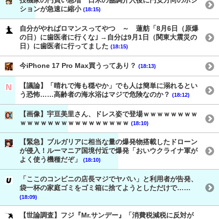
投機家の円買い急増 日米の協調介入後に円安方向のポジ
ションが急速に縮小
(18:15)
自分がやればロマンスってやつ ～ 蓮舫「8月6日（原爆
の日）に歯医者に行くな｣ →自分は9月1日（関東大震災の
日）に歯医者に行ってました
(18:15)
今iPhone 17 Pro Max買うってあり？
(18:13)
【議論】「晴れで海も穏やか」でも人は簡単に溺れるとい
う恐怖……高齢者の海水浴はマジで危険なのか？
(18:12)
【画像】宇亘美里さん、ドレス姿で登場ｗｗｗｗｗｗｗｗ
ｗｗｗｗｗｗｗｗｗｗｗｗｗｗｗｗ
(18:10)
【緊急】ブルガリアに相当な量の爆発物搭載したドローン
が侵入！ルーマニア国境付近で爆発「おいウクライナ軍が
よく使う機種だぞ」
(18:10)
「ここのコンビニの店長マジでヤバい」と利用者が告発、
袋一杯の家庭ゴミをゴミ箱に捨てようとしただけで……
(18:09)
【世論調査】フジ『Mr.サンデー』「消費税減税に反対が