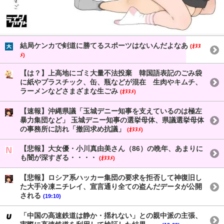
結局ケンカで剣道に勝てるスポーツはないんだよなあ
(ｵﾇﾇ
ﾒ)
【は？】上高地にゴミ大量不法投棄 韓国語表記のごみ袋
に紙やプラスチック、缶、瓶などが混在 生肉やキムチ、
ラーメンなどさまざまな生ごみ
(ｵﾇﾇﾒ)
【速報】沖縄県議「玉城デニー知事を支えているのは極左
暴力集団など」 玉城デニー知事の選挙母体、県議選挙母体
の事務所に訪れ「撤回求め抗議」
(ｵﾇﾇﾒ)
【悲報】大女優・小川真由美さん（86）の晩年、あまりに
も闇が深すぎる・・・・
(ｵﾇﾇﾒ)
【悲報】ロシア系ハッカー集団の要求を拒否して神復旧し
た大手冷凍ニチレイ、宣言通り全ての盗んだデータが公開
される
(19:10)
「中国の高速鉄道は静か・揺れない」との親中派の主張、