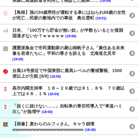
実際に高速鉄道を利用して検証した結果……
(19:09)
【島根】孫の34歳男性が運転する車にはねられ88歳の女性
が死亡…民家の敷地内での事故 奥出雲町
(19:01)
日本、「100万すら貯金が無い奴」が半数もいるとか貧困
国過ぎないか？ｗｗｗｗｗ
(19:00)
護憲派集会で市民運動家の菱山南帆子さん「責任ある未来
像を若者たちに」平和の尊さを訴える 北海道北見市
(19:00)
台風13号接近で中国東部に最高レベルの警戒警報、1500
便以上が欠航 [8/9]
(18:55)
高市内閣支持率 １８～２９歳では８１．８％ ７０歳以
上では４８．１％
(18:54)
「抜くに抜けない……」自転車の青切符導入で”車道ハミ
出し”が急増中
(18:50)
【画像】麦わらのルフィさん、キャラ崩壊
wwwwwwwwwwwwwwwwwwwww
(18:40)