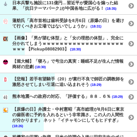
日本兵撃ち施設に131億円…習近平が愛国心を煽った結
果、「抗日テーマパーク｣が中国各地に広がる！
(18:35)
蓮舫氏「高市首相は歯科受診を8月6日（原爆の日）を避け
て行くべきお立場ではないでしょうか」
(18:31)
【画像】「男が望む体型」と「女の理想の体型」、完全に
分かれてしまうｗｗｗｗｗｗｗｗｗｗｗｗｗｗｗｗｗｗｗ
ｗｗｗ 【Pickup08082903】
(18:30)
【堀大輔】「寝ろ」で号泣の真実：睡眠不足が生んだ情報
商材の悲劇
(18:30)
【悲報】若手有望騎手（20）が素行不良で師匠の調教師を
激怒させてしまい引退に追い込まれそう
(18:29)
熊本地震への政府の対応、「評価する」８８．６％
(18:29)
【原爆の日】弁護士・中村憲昭「高市総理が8月6日に東京
の歯医者に予約を入れるという非常識さ。この人の人間性
が分かります」 ネット「イチャモンにしてもヒドすぎ」
(18:26)