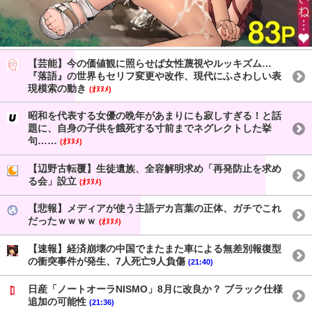
【芸能】今の価値観に照らせば女性蔑視やルッキズム…
『落語』の世界もセリフ変更や改作、現代にふさわしい表
現模索の動き
(ｵﾇﾇﾒ)
昭和を代表する女優の晩年があまりにも寂しすぎる！と話
題に、自身の子供を餓死する寸前までネグレクトした挙
句……
(ｵﾇﾇﾒ)
【辺野古転覆】生徒遺族、全容解明求め「再発防止を求め
る会」設立
(ｵﾇﾇﾒ)
【悲報】メディアが使う主語デカ言葉の正体、ガチでこれ
だったｗｗｗｗ
(ｵﾇﾇﾒ)
【速報】経済崩壊の中国でまたまた車による無差別報復型
の衝突事件が発生、7人死亡9人負傷
(21:40)
日産「ノートオーラNISMO」8月に改良か？ ブラック仕様
追加の可能性
(21:36)