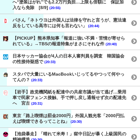
へ“塗装はがれ”でも2.2万円負担…上限も倍額に 保証加
入なら免除 [8/9]
(20:55)
パさん「ネトウヨは外国人は法律を守れと言うが、憲法違
反をしている高市には何も言わない」
(20:44)
【PICKUP】熊本県知事「報道に強い不満・苦情が寄せら
れている」→TBSの報道特集がまさにそれな件
(20:40)
日本サッカー協会が4人の日本人審判員を調査 韓国協会
の性接待疑惑で
(20:33)
スタバで大量にいるMacBookいじってるやつって何やっ
てんの？
(20:33)
【岩手】政党機関紙を配達中の共産市議が当て逃げ…乗用
車で民家フェンス接触、手で押し戻し通報せず次の配達先
へ 宮古
(20:31)
東京「路上喫煙は罰金2000円」外国人観光客「2000円払
えば喫煙できるってことね」
(20:30)
【池袋暴走】「晴れて米寿！」獄中日記が暴く上級国民の
精神構造
(20:30)