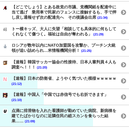
【どこでしょう】とある政党の市議、党機関紙を配達中に
当て逃げ 乗用車で民家のフェンスに接触するも、手で押
し戻し通報せず次の配達先へ その後議会出席
(21:34)
トー横キッズ、大人に失望「相談しても具体的に何もして
くれなくて傷つく。福祉は自由が奪われる」
(21:29)
ロシアが数年以内にNATO加盟国を攻撃か、プーチン大統
領が追い詰められ…米情報機関分析！
(21:25)
【速報】韓国サッカー協会の性接待、日本人審判員４人も
調査へ！！！
(21:20)
【速報】日本の防衛省、ようやく気づいた模様ｗｗｗｗｗ
(21:12)
【速報】中国人「中国では赤信号でも右折できます」
(21:10)
点滴に排泄物を入れた看護師が勤めていた病院、新病棟を
建てたばかりなのに近隣住民の総スカンを食らった結
果……
(21:09)