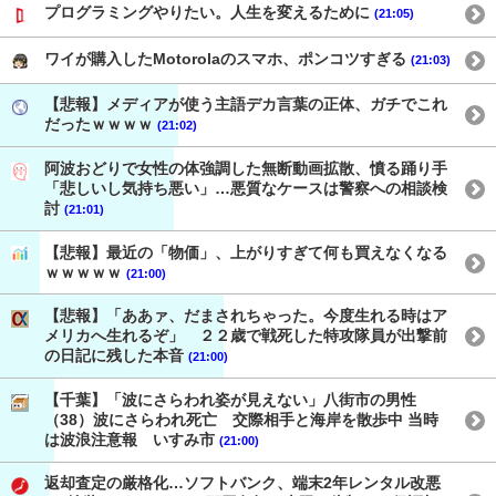
プログラミングやりたい。人生を変えるために
(21:05)
ワイが購入したMotorolaのスマホ、ポンコツすぎる
(21:03)
【悲報】メディアが使う主語デカ言葉の正体、ガチでこれ
だったｗｗｗｗ
(21:02)
阿波おどりで女性の体強調した無断動画拡散、憤る踊り手
「悲しいし気持ち悪い」…悪質なケースは警察への相談検
討
(21:01)
【悲報】最近の「物価」、上がりすぎて何も買えなくなる
ｗｗｗｗｗ
(21:00)
【悲報】「ああァ、だまされちゃった。今度生れる時はア
メリカへ生れるぞ」 ２２歳で戦死した特攻隊員が出撃前
の日記に残した本音
(21:00)
【千葉】「波にさらわれ姿が見えない」八街市の男性
（38）波にさらわれ死亡 交際相手と海岸を散歩中 当時
は波浪注意報 いすみ市
(21:00)
返却査定の厳格化…ソフトバンク、端末2年レンタル改悪