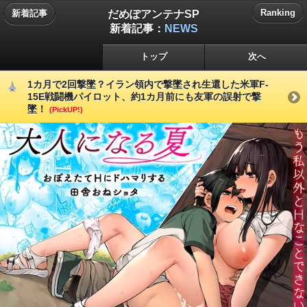
だめぽアンテナSP
Ranking
新着記事
新着記事：
NEWS
トップ
次へ
1カ月で2回撃墜？イラン領内で撃墜され生還した米軍F-
15E戦闘機パイロット、約1カ月前にも友軍の誤射で撃
墜！
(PickUP!)