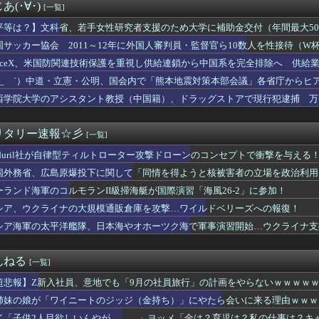
】トルコが選ばれた理由がヤバい！ネット民が激論した結果
(･∀･)
[一覧]
い」中国国防省が防衛白書に反発 「日本の新型軍国主義」と批判 ...
服ってやつが出てるらしくめっちゃ欲しい
平等は？】文科省、若手女性研究者支援のため大学に補助金交付（年間最大50
コルモランII級掃海艇が国際演習「海風26-2」に参加！
女性の）人材を輩出したい」
国サッカー協会 2011～12年に外国人審判員・監督官ら10数人を性接待（
税しろ！！」高市「やります」野党「無責任な減税はやめろ！財源は...
確認
paceX、米国防関連技術保護を重視し供給連鎖から中国系を完全排除へ 供給業
糧4-6月期経常利益、前年同期比97.7％減の0.7億円に減益
らせないこと」「中国製の設備・部品を使わないこと」を要求し監査実施
 韓国サッカー協会 2011～12年に国際審判員らを性接待
 ´_ゝ`）中道・立憲・公明、国会内で「熊本地震対策本部会議」各省庁から
が作ったタマネギ、お前らの想像する1.5倍はデカいぞ
、人手、宿泊施設の不足や、外国人実習生の方々にも対応してほしい」今日の
西学院大学のアシスタント教授（中国籍）、ドラッグストアで現行犯逮捕 万
テレビ渡邊渚さん、『地獄』に逆戻りしてしまう・・・・・
高市。総理大臣という立場だとしても、自分のやってる感を出す効果...
百田代表、甲子園でインドネシア人が始球式登場に怒り「甲子園を政...
リタリー速報☆彡
[一覧]
反対したエース級の財務官僚、左遷されるｗｗｗｗｗｗ
nduril社が自律型ティルトローター攻撃ドローンのコンセプトで衝撃を与える
谷代表、食料品の消費減税「天下の愚策だ」と批判ｗｗｗｗｗｗｗｗ...
「支持率下がっても必要なことを」「公約違反にならない」 消費減...
国外務省、広島原爆投下に関して「同情を得ようと核被害者の立場を政治利用
与党入りの路線から距離…「消費税減税」譲らぬ高市首相に不信感・...
ーランド海軍のコルモランII級掃海艇が国際演習「海風26-2」に参加！
を誇った「週刊少年ジャンプ」、発行部数が初の100万部割れ
ジャンプの「グッズ(43億円分)」を注文し全てキャンセルした女...
シア、ウクライナの大規模通販倉庫を攻撃…ワイルドベリーズへの報復！
話」再来？マンション高騰 50年ローン選ぶ若者も
シア海軍の太平洋艦隊、日本海やオホーツク海で軍事演習開始…ウクライナ支
——紡績工場の保安員が38歳で党副主席になった「ヘリコプター式...
】宗教行為と激詰めした派遣社員、ネットで大炎上
」台風13号「三峡直撃予測」中国「上流大洪水！（三峡上流」中国...
んねる
[一覧]
道、インドネシア政府が運営会社の株引き受けへ [8/6]
超悲報】Z新入社員、意地でも「9月の社員旅行」の計画をやらないｗｗｗｗ
い熊本被災者に左派が我慢ならなくなった模様、避難所で苦しむ被災...
億円を超える「ひとり親方」が急増
姉妹の娘が「ワイニートのジッジ（金持ち）」にやたら会いに来る理由ｗｗｗ
再開 病名公表を決意させた、次男からの言葉明かす
イ「子供2人目欲しいんやが、、、」ヨッメ「金は？育児は？私の仕事は？キ