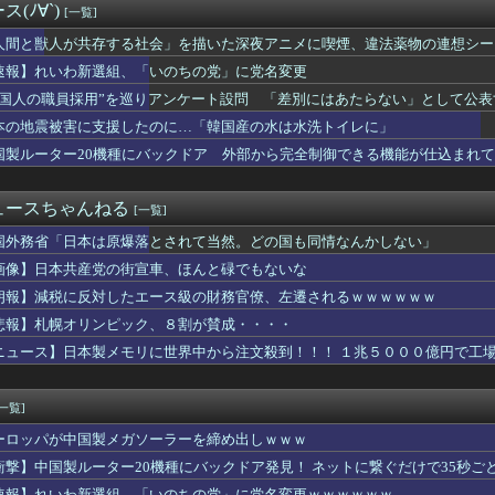
(ﾉ∀`)
[一覧]
作ラブコメ『まもって守護月天！』が「全巻99円」の激安セール開...
爆を二度と使わせてはならない」→「もちろん中国の核も非難する？...
人間と獣人が共存する社会」を描いた深夜アニメに喫煙、違法薬物の連想シー
韓国防衛に短距離戦術核を検討※韓国談
速報】れいわ新選組、「いのちの党」に党名変更
しがらないEVを「売れたこと」にして補助金を騙し取る事案が横行...
ムのプランナーやってるけど質問ある？
外国人の職員採用”を巡りアンケート設問 「差別にはあたらない」として公
ドネシア人高校生の甲子園始球式は「国際交流」か「政治利用」か
本の地震被害に支援したのに…「韓国産の水は水洗トイレに」
2011～12年に外国人審判員・監督官ら10数人を性接待（W...
国製ルーター20機種にバックドア 外部から完全制御できる機能が仕込まれ
円安を阻止するために日米の通貨当局が実施した為替介入は｢一時し...
ひろゆきさん「公約守らなかったら給料を差し押さえて市民に配りま...
、お前ら的に何点？ 【Pickup07092044】
ュースちゃんねる
[一覧]
体「非核三原則見直し論は許すわけにいかない」 ネット「議論すら...
「消費税が下がっても値下げしません」
国外務省「日本は原爆落とされて当然。どの国も同情なんかしない」
神谷氏「食料品の減税は愚策」←じゃあ他にどんな経済対策があるん...
画像】日本共産党の街宣車、ほんと碌でもないな
武装軍艦4隻が日本一周『いつでも国家沈没させられるぞ』
コメントの多さに苛立つ左派、これは不正工作に違いない！と確信し...
朗報】減税に反対したエース級の財務官僚、左遷されるｗｗｗｗｗｗ
選組、党名を「いのちの党」へ変更表明 → ﾈｯﾄ「ギャグセンス...
悲報】札幌オリンピック、８割が賛成・・・・
産党の街宣車、ほんと碌でもないな
ニュース】日本製メモリに世界中から注文殺到！！！ １兆５０００億円で工
トスリーパー堀さん、対面で高須幹弥にキレるｗｗｗｗｗｗｗｗｗ
スリーパー堀大輔さん、対面で高須幹弥氏にガチギレ 思ったよりも...
漢字の書字障害に関わる脳内ネットワークが異なることを解明 横浜...
[一覧]
相が熊本県氷川町の避難所を訪問
聞の女性記者、自宅で夫に包丁を向けた疑いで逮捕
ーロッパが中国製メガソーラーを締め出しｗｗｗ
続赤字へ 「貯金」数年で枯渇、研究者の削減不可避
衝撃】中国製ルーター20機種にバックドア発見！ ネットに繋ぐだけで35秒ご
に支援したのに…「韓国産の水は水洗トイレに」
速報】れいわ新選組、「いのちの党」に党名変更ｗｗｗｗｗｗ