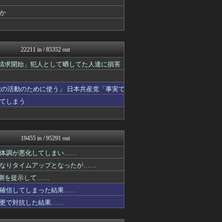
モナニュース
か
にゅーすアルー！
おーるじゃんる
まとめたニュース
痛いニュース(ﾉ∀`)
22211 in / 85352 out
アルファルファモザイク＠ネ...
オレ的ゲーム速報＠刃
示請求開始」犯人として晒してた人達に損害
日本第一！ニュース録
U-1 NEWS.
軍事・ミリタリー速報☆彡
の活動のために使う」 日本共産党「事実で
おーるじゃんる
てしまう
反日愚国 恨寓瘻
理想ちゃんねる
NEWSまとめもりー｜2c...
おーるじゃんる
19455 in / 95291 out
政経ワロスまとめニュース♪
watch＠２ちゃんねる
体調が悪化してしまい……
痛いニュース(ﾉ∀`)
なりタイムアップとなったが……
投資ちゃんねる
アルファルファモザイク＠ネ...
予測を提示して……
オレ的ゲーム速報＠刃
確信してしまった結果……
モナニュース
更で対抗した結果……
みそパンNEWS
常識的に考えた
国難にあってもの申す！！