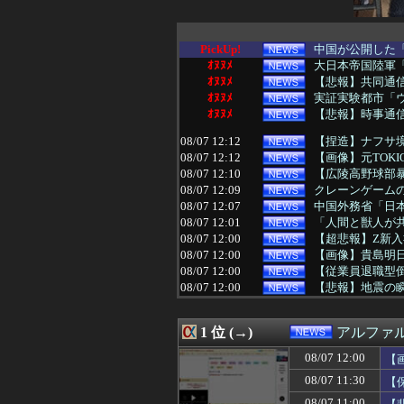
PickUp!
中国が公開した「
ｵﾇﾇﾒ
大日本帝国陸軍「
ｵﾇﾇﾒ
【悲報】共同通
ｵﾇﾇﾒ
実証実験都市「ウ
ｵﾇﾇﾒ
【悲報】時事通信
08/07 12:12
【捏造】ナフサ境
08/07 12:12
【画像】元TOKI
08/07 12:10
【広陵高野球部暴
08/07 12:09
クレーンゲームの
08/07 12:07
中国外務省「日
08/07 12:01
「人間と獣人が共
08/07 12:00
【超悲報】Z新
08/07 12:00
【画像】貴島明
08/07 12:00
【従業員退職型倒
08/07 12:00
【悲報】地震の
08/07 12:00
小学校講師、と
08/07 12:00
安亭事件とは何
1 位 (→)
アルファ
08/07 11:55
スペースXのロケ
08/07 11:54
企業の採用試験で
08/07 12:00
【
08/07 11:50
実証実験都市「ウ
08/07 11:30
【
08/07 11:50
平和活動家がいなく
08/07 11:45
【平等は？】文科
08/07 11:00