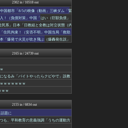
かせまと！
2302 in / 10518 out
あじあニュースちゃんねる
中国都市「8/5の映像（動画」三峡ダム「緊
watch＠２ちゃんねる
常識的に考えた
入！（負債対策」中国「はい（巨額負債」
みそパンNEWS
社民系」日本「日教組と全教は対立状態（内
モッコスヌ〜ン
「住民拘束！（安否不明」中国当局「救助
軍事・ミリタリー速報☆彡
まとめたニュース
日本「爆発で火災が吹き飛ぶ（爆轟発生説」
キムチ速報
NEWSまとめもりー｜2c...
2165 in / 24739 out
ｗ
になるみ「バイトやったらクビやで」説教
ｗｗｗｗｗｗｗ
ｗｗｗ
2155 in / 6834 out
と話題に
つも、平和教育の意義強調「うちの運動方