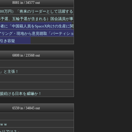
モッコスヌ〜ン
8081 in / 34577 out
国難にあってもの申す！！
00万円）「将来のリーダーとして活躍する
かせまと！
軍事・ミリタリー速報☆彡
W杯予選、五輪予選が含まれる）国会議員が事
まとめたニュース
者に「中国籍人員をSpaceX向けの生産に関
日本第一！ニュース録
キムチ速報
ヒアリング・現地から意見聴取「パーティショ
理想ちゃんねる
午後、政府に要望書を提出
引き容疑
NEWSまとめもりー｜2c...
とりのまるやき（保守）
政経ワロスまとめニュース♪
6808 in / 23568 out
あじあニュースちゃんねる
！
watch＠２ちゃんねる
黒マッチョニュース
」と主張！
常識的に考えた
痛いニュース(ﾉ∀`)
投資ちゃんねる
みそパンNEWS
援続ける日本を威嚇か！
ネトウヨにゅーす
モッコスヌ〜ン
/)；｀ω´)＜国家総動...
6559 in / 34845 out
国難にあってもの申す！！
ｗ
U-1 NEWS.
かせまと！
ｗｗ
まとめたニュース
ャリアは？」