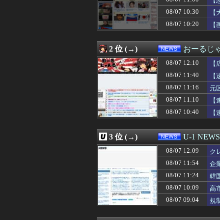
【
08/07 11:43
サヨク「防弾ガラ
08/07 10:30
【
08/07 11:40
中国「日本は原
08/07 10:20
08/07 11:40
【速報】財務省、
【画
08/07 11:39
日本、アメリカ政
08/07 11:32
【速報】れいわ
2 位 (→)
おーるじ
08/07 11:30
【保存版】暑い
08/07 11:30
【これは酷い】ペ
08/07 12:10
【
08/07 11:29
【参政党】神谷
賠
08/07 11:40
【
08/07 11:24
韓国KOSPIで
08/07 11:17
Anduril社が
08/07 11:16
元
08/07 11:16
元区議団長 「共
は
08/07 11:10
【
08/07 11:15
FIFA制裁待っ
08/07 10:40
【
08/07 11:13
洋服の青山も｢空
08/07 11:12
【正論】ナイナ
08/07 11:10
【速報】外人の医
3 位 (→)
U-1 NEWS
08/07 11:08
【悲報】時事通信
08/07 11:03
【朗報】国産初
08/07 12:09
ク
08/07 11:01
“外国人の職員採
08/07 11:54
企
08/07 11:00
従姉妹の娘が「
08/07 11:00
08/07 11:24
【悲報】Googl
韓
08/07 11:00
あまりにも酷すぎ
08/07 10:09
高
08/07 11:00
【熊本地震】共産
08/07 09:04
規
08/07 11:00
「深酒を控えて」
08/07 11:00
【魚】琉球大、
08/07 10:55
「プチプチ」の川上