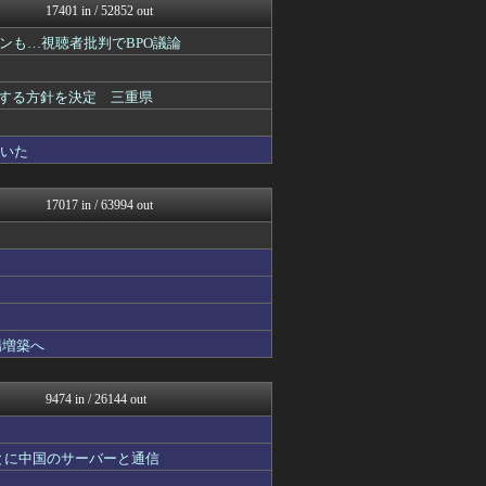
17401 in / 52852 out
オレ的ゲーム速報＠刃
にゅーすアルー！
ンも…視聴者批判でBPO議論
おーるじゃんる
まとめたニュース
ふぇー速
表する方針を決定 三重県
アルファルファモザイク＠ネ...
もえるあじあ(･∀･)
ていた
日本第一！ニュース録
オレ的ゲーム速報＠刃
アルファルファモザイク＠ネ...
17017 in / 63994 out
モナニュース
かせまと！
NEWSまとめもりー｜2c...
おーるじゃんる
U-1 NEWS.
政経ワロスまとめニュース♪
あじあニュースちゃんねる
場増築へ
watch＠２ちゃんねる
オレ的ゲーム速報＠刃
常識的に考えた
9474 in / 26144 out
黒マッチョニュース
アルファルファモザイク＠ネ...
みそパンNEWS
とに中国のサーバーと通信
痛いニュース(ﾉ∀`)