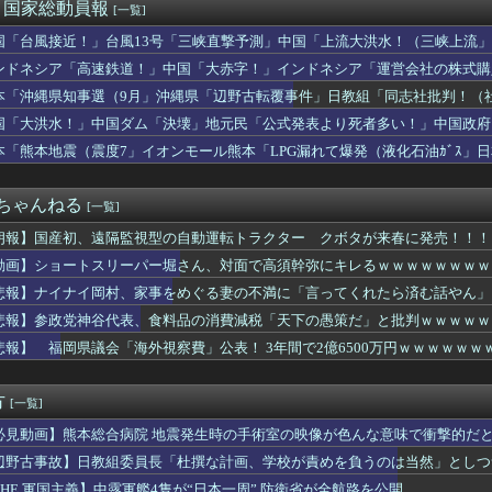
が10月よりプチプチ株式会社に社名変更
)＜国家総動員報
[一覧]
リンピック、８割が賛成・・・・
国「台風接近！」台風13号「三峡直撃予測」中国「上流大洪水！（三峡上流」
同意があったんです。本当です。信じて下さい」 ←何でこの主張が...
放流（決壊危機」中国「下流大水害（震え声」→
で新聞発行休止
ンドネシア「高速鉄道！」中国「大赤字！」インドネシア「運営会社の株式購
業株式会社が10月よりプチプチ株式会社に社名変更
ンドネシア「700km延伸計画！（実質中止」→
本「沖縄県知事選（9月」沖縄県「辺野古転覆事件」日教組「同志社批判！（
能と虚言癖が同居する“しょこたん”が天下を取れなかった理由
ﾞﾊﾞ」特別調査委員会「同志社に猛省促す」→
国「大洪水！」中国ダム「決壊」地元民「公式発表より死者多い！」中国政府
洋艦隊、日本海やオホーツク海で軍事演習開始…ウクライナ支援続け...
動画も削除」台風13号「三峡ﾀﾞﾑ接近中」→
高すぎる
本「熊本地震（震度7」イオンモール熊本「LPG漏れて爆発（液化石油ｶﾞｽ」
ぶりに路面電車が復活 最新鋭水素燃料電池車も
ビタ「遺族説明の虚偽を認める（営業部長発言」→
の夏休み』、とんでもない発表をしてしまう！！！！！
２ちゃんねる
[一覧]
朗報】国産初、遠隔監視型の自動運転トラクター クボタが来春に発売！！！
動画】ショートスリーパー堀さん、対面で高須幹弥にキレるｗｗｗｗｗｗｗｗ
悲報】ナイナイ岡村、家事をめぐる妻の不満に「言ってくれたら済む話やん」
け黙り込む
悲報】参政党神谷代表、食料品の消費減税「天下の愚策だ」と批判ｗｗｗｗｗ
悲報】 福岡県議会「海外視察費」公表！ 3年間で2億6500万円ｗｗｗｗｗｗ
方
[一覧]
必見動画】熊本総合病院 地震発生時の手術室の映像が色んな意味で衝撃的だ
辺野古事故】日教組委員長「杜撰な計画、学校が責めを負うのは当然」としつ
は極めてバランス良い」
THE 軍国主義】中露軍艦4隻が“日本一周” 防衛省が全航路を公開