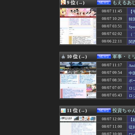
08/07 09:00
【世界三大料理
9 位 (→)
もえるあじあ
08/07 08:55
「盗人たけだけし
08/07 11:45
08/07 08:33
最近冷たい空調
【
08/07 08:31
ポーランド海軍の
（
08/07 10:29
韓
08/07 08:29
【悲報】野党「減
実
08/07 03:51
S
08/07 08:29
米穀商社の木徳神
わ
08/07 08:20
【聯合ニュース】
08/07 02:02
（
08/07 08:13
【画像】農家ワイ
ン
08/06 22:11
関
08/07 08:12
【悲報】元フジ
08/07 08:11
辻元清美「おい、
08/07 08:09
【悲報】保守党・
10 位 (→)
軍事・ミ
08/07 08:07
【朗報】減税に
08/07 11:17
A
08/07 08:03
【悲報】参政党神
08/07 08:00
【自民】石破茂氏
08/07 09:54
中
08/07 08:00
【国民民主】連立
08/07 08:31
ポ
08/07 08:00
かつて650万部
08/07 08:00
08/07 07:07
【悲報】週間少年
ロ
08/07 08:00
東京は「土地神
08/07 05:43
ロ
08/07 08:00
王洪文とは何者か
08/07 08:00
【いただきます
08/07 07:57
中国「台風接近！
11 位 (→)
投資ちゃ
08/07 07:55
中国出資の高速鉄
08/07 12:00
【
08/07 07:49
思い通りに動かな
08/07 07:44
【AI】年商10
08/07 11:00
従
08/07 07:43
広末涼子が活動
08/07 10:00
ワ