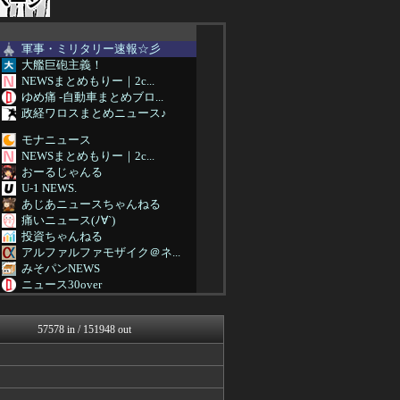
軍事・ミリタリー速報☆彡
大艦巨砲主義！
NEWSまとめもりー｜2c...
ゆめ痛 -自動車まとめブロ...
政経ワロスまとめニュース♪
モナニュース
NEWSまとめもりー｜2c...
おーるじゃんる
U-1 NEWS.
あじあニュースちゃんねる
痛いニュース(ﾉ∀`)
投資ちゃんねる
アルファルファモザイク＠ネ...
みそパンNEWS
ニュース30over
オレ的ゲーム速報＠刃
ネトウヨにゅーす
57578 in / 151948 out
国難にあってもの申す！！
U-1 NEWS.
ゆめ痛 -自動車まとめブロ...
国難にあってもの申す！！
もえるあじあ(･∀･)