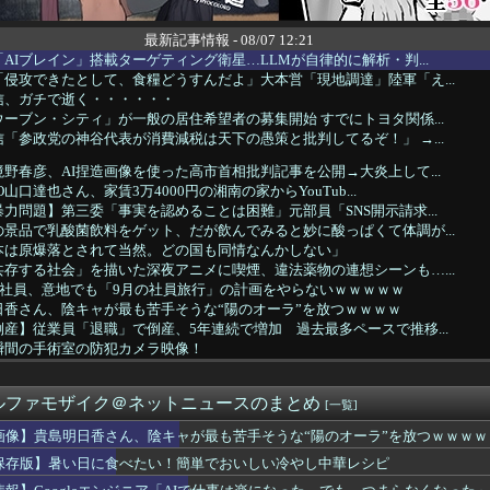
最新記事情報 - 08/07 12:21
AIブレイン」搭載ターゲティング衛星…LLMが自律的に解析・判...
侵攻できたとして、食糧どうすんだよ」大本営「現地調達」陸軍「え...
信、ガチで逝く・・・・・・
ーブン・シティ」が一般の居住希望者の募集開始 すでにトヨタ関係...
「参政党の神谷代表が消費減税は天下の愚策と批判してるぞ！」 →...
野春彦、AI捏造画像を使った高市首相批判記事を公開→大炎上して...
O山口達也さん、家賃3万4000円の湘南の家からYouTub...
力問題】第三委「事実を認めることは困難」元部員「SNS開示請求...
景品で乳酸菌飲料をゲット、だが飲んでみると妙に酸っぱくて体調が...
本は原爆落とされて当然。どの国も同情なんかしない」
存する社会」を描いた深夜アニメに喫煙、違法薬物の連想シーンも…...
入社員、意地でも「9月の社員旅行」の計画をやらないｗｗｗｗｗ
日香さん、陰キャが最も苦手そうな“陽のオーラ”を放つｗｗｗｗ
産】従業員「退職」で倒産、5年連続で増加 過去最多ペースで推移...
瞬間の手術室の防犯カメラ映像！
んでもない所からのタレコミがあり児童ポルノ禁止法違反で逮捕
か——労働者が上海・南京間の鉄道を31時間止めた造反派の始まり
ルファモザイク＠ネットニュースのまとめ
ット残骸、月に衝突 人工物で過去最大級 [8/7]
[一覧]
タイムキーパーを志願した人が盛大にミス、グループは険悪になりタ...
画像】貴島明日香さん、陰キャが最も苦手そうな“陽のオーラ”を放つｗｗｗｗ
ーブン・シティ」が一般の居住希望者の募集開始 すでにトヨタ関係...
保存版】暑い日に食べたい！簡単でおいしい冷やし中華レシピ
なると平和 [8/7]
省、若手女性研究者支援のため大学に補助金交付（年間最大5000...