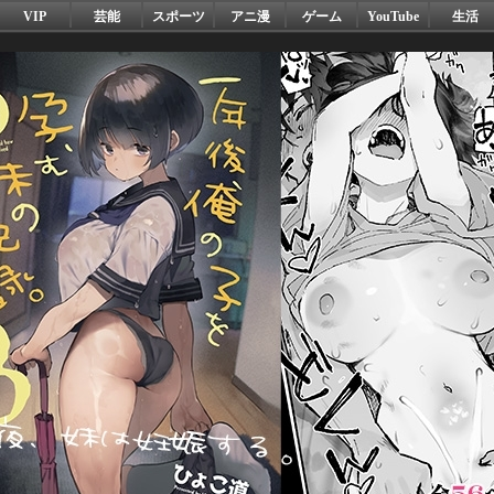
VIP
芸能
スポーツ
アニ漫
ゲーム
YouTube
生活