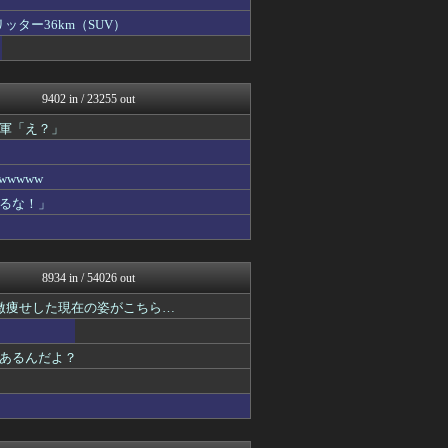
投資ちゃんねる
国難にあってもの申す！！
ッター36km（SUV）
軍事・ミリタリー速報☆彡
オレ的ゲーム速報＠刃
にゅーすアルー！
おーるじゃんる
9402 in / 23255 out
アルファルファモザイク＠ネ...
日本第一！ニュース録
軍「え？」
モナニュース
かせまと！
wwww
まとめたニュース
理想ちゃんねる
るな！」
オレ的ゲーム速報＠刃
キムチ速報
反日愚国 恨寓瘻
NEWSまとめもりー｜2c...
8934 in / 54026 out
おーるじゃんる
政経ワロスまとめニュース♪
新。激痩せした現在の姿がこちら…
大艦巨砲主義！
U-1 NEWS.
あるんだよ？
痛いニュース(ﾉ∀`)
watch＠２ちゃんねる
アルファルファモザイク＠ネ...
みそパンNEWS
常識的に考えた