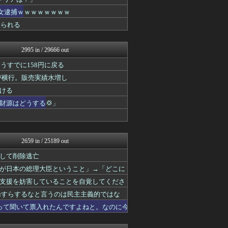
にゅーすアルー！
U-1 NEWS.
た女逮捕ｗｗｗｗｗｗｗｗ
日本第一！ニュース録
取られる
/)；｀ω´)＜国家総動...
U-1 NEWS.
NEWSまとめもりー｜2c...
2995 in / 29666 out
モナニュース
うすでに158円に戻る
まとめたニュース
軍事・ミリタリー速報☆彡
が横行。販売実績水増し
/)；｀ω´)＜国家総動...
ける
watch＠２ちゃんねる
財源はどうする💢」
ゴタゴタシタニュース
痛いニュース(ﾉ∀`)
常識的に考えた
みそパンNEWS
モッコスヌ〜ン
2659 in / 25189 out
かせまと！
上して削除逃亡
国難にあってもの申す！！
国難にあってもの申す！！
が日本の総理大臣ということ」→「どこに
反日愚国 恨寓瘻
支援を妨害していることを自覚してくださ
にゅーすアルー！
論すらするなと言うのは民主主義的ではな
ガハろぐNewsヽ(･ω･...
まとめたニュース
って聞いて票入れたんですよねと。なのに今
理想ちゃんねる
NEWSまとめもりー｜2c...