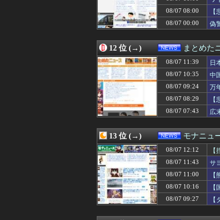
08/07 07:40
中国人に聞いた
08/07 08:00
08/07 07:29
非現実的なリベラ
【
08/07 07:29
イオンモール熊本
08/07 00:00
偽
08/07 07:28
インドネシア「高
08/07 07:13
高市内閣の政策を
08/07 07:12
【衝撃】きゃり
12 位 (→)
まとめた
08/07 07:11
【画像】いしかわ
08/07 11:39
日
08/07 07:08
クビになったバ
08/07 07:07
ロシア、ウクラ
08/07 10:35
中
08/07 07:06
日本「沖縄県知事
08/07 09:24
万
08/07 07:03
【悲報】 福岡県議
08/07 08:29
08/07 07:00
｢中国経済は改善
【
08/07 07:00
「高市総理には愛
08/07 07:43
広
08/07 07:00
「ジャンプ」ス
08/07 07:00
【三重】小学校講
08/07 07:00
【戦国皆殺し】
13 位 (→)
モナニュ
08/07 06:57
【金利上昇】年2
08/07 12:12
【
08/07 06:55
中国製ルーター2
08/07 06:50
なぜ韓国にはキム
08/07 11:43
サ
08/07 06:45
逮捕案件だろ 〜
民
08/07 11:00
【
08/07 06:40
中国の「レアア
い
08/07 10:16
【
08/07 06:30
【動画】熊本地
い
08/07 06:24
店員さんにタメ
08/07 09:27
【
08/07 06:13
2027年4月に食
は
08/07 06:12
【速報】影山優