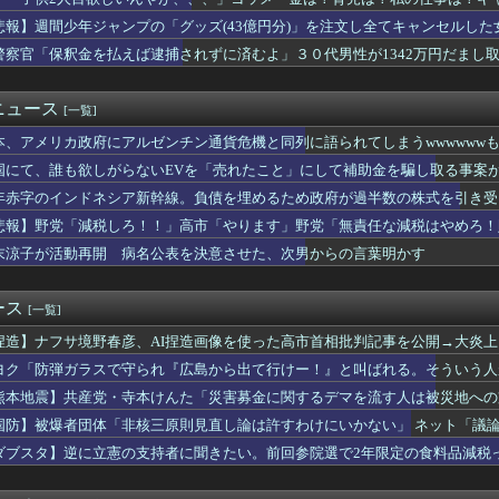
「一番悪いと思う国は？」 →1位中国
ル政策をゴリ押しした東京大学、貯金から無駄金を垂れ流しまくった...
悲報】週間少年ジャンプの「グッズ(43億円分)」を注文し全てキャンセルし
の爆発「配管が損傷しガス漏れ、着火した可能性」福岡酸素、経産省...
警察官「保釈金を払えば逮捕されずに済むよ」３０代男性が1342万円だまし
速鉄道！」中国「大赤字！」インドネシア「運営会社の株式購入！（...
妨害しまくった財務省の大物官僚、本来ならエース級の人材が就くは...
ーぱみゅぱみゅ、うっかり本名を告白してしまう！！！！！
ニュース
[一覧]
じゅんの反戦漫画、意味不明すぎる…ネット「量産型左翼の最底辺み...
本、アメリカ政府にアルゼンチン通貨危機と同列に語られてしまうwwwwwwも
イト先の店長のインスタ見つけた
イナの大規模通販倉庫を攻撃…ワイルドベリーズへの報復！
国にて、誰も欲しがらないEVを「売れたこと」にして補助金を騙し取る事案
選（9月」沖縄県「辺野古転覆事件」日教組「同志社批判！（社民系...
年赤字のインドネシア新幹線。負債を埋めるため政府が過半数の株式を引き受
会「海外視察費」公表！ 3年間で2億6500万円ｗｗｗｗｗ...
する」と答えたのはたった１%だけ…日系企業1364社が吐露「中...
悲報】野党「減税しろ！！」高市「やります」野党「無責任な減税はやめろ！
想尽かした」コメ余りに農家が悲鳴 売値は生産原価の半分以下に…...
末涼子が活動再開 病名公表を決意させた、次男からの言葉明かす
トアで大量注文→キャンセルか 業務妨害容疑で女逮捕
師を逮捕 女児のわいせつ画像データ１０点を所持 「全米行方不明...
日本語が通じたから殺戮が少なかった？歴史の真実
ース
[一覧]
4万円負担増 30代住宅ローンで、内閣府試算
捏造】ナフサ境野春彦、AI捏造画像を使った高市首相批判記事を公開→大炎
0機種にバックドア、外部から完全制御のおそれ [8/6]
姓が多いのか…韓国の姓は250、日本は30万…歴史的背景を米学...
ヨク「防弾ガラスで守られ『広島から出て行けー！』と叫ばれる。そういう人
 パヨク「アジア人民、中国人民と連帯して戦おー！悪政高市を打倒...
意と書きました？」「勝手にレッテル貼り付けないで」逆ギレ
熊本地震】共産党・寺本けんた「災害募金に関するデマを流す人は被災地への
ース武器化」が裏目に、世界で重レアアース供給網の構築が加速
」 ネット「では熊本に直接募金すればいいだけですね！」
国防】被爆者団体「非核三原則見直し論は許すわけにいかない」 ネット「議
震発生時の手術室の様子が公開される
」
口するやつｗｗｗｗｗｗｗｗｗｗｗｗｗｗｗｗｗｗｗｗｗｗｗｗ
ダブスタ】逆に立憲の支持者に聞きたい。前回参院選で2年限定の食料品減税
料品の消費税1％に減税､店頭価格を変えない店も｢利益がほとん...
立憲反対してるんですよって
佳（25）、『爆弾発言』キタァアアアアアーーーーー！！