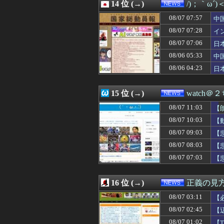
08/07 06:09
14 位 (→)
川上産業株式会社
/)；｀ω´
08/07 06:07
【悲報】札幌オ
08/07 07:57
中
08/07 06:03
ジャンポケ斉藤「
急
08/07 06:00
08/07 07:28
産経新聞が東北
イ
08/07 06:00
【会社】川上産
イ
08/07 07:06
日
08/07 06:00
【中川翔子】才
ｹ
08/06 05:33
中
08/07 05:43
ロシア海軍の太平
隊
08/07 05:29
昔の自販機が最
08/06 04:23
日
08/07 05:20
韓国で約60年
ハ
08/07 05:12
【速報】『有吉
15 位 (→)
watch＠
08/07 11:03
【
08/07 10:03
【
08/07 09:03
【
受
08/07 08:03
【
08/07 07:03
【
16 位 (→)
正義の見
08/07 03:11
【
08/07 02:45
【
針
08/07 01:02
【