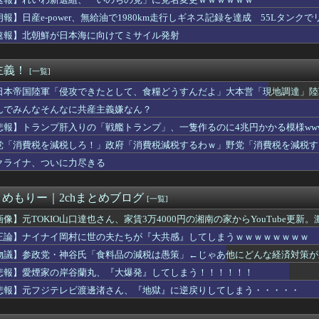
欲しいんやが、、、」ヨッメ「金は？育児は？私の仕事は？キャリア...
S&P500が最高値も円高でオルカン・S＆P500投信の含み...
朗報】日産e-power、無給油で1980km走行しギネス記録を達成 55Lタンクでリ
原爆投下に関して「同情を得ようと核被害者の立場を政治利用」と主...
速報】北朝鮮が日本海に向けてミサイル発射
府与党で言われている非核三原則の見直し、許すわけにはいかない」
しがらないEVを「売れたこと」にして補助金を騙し取る事案が横行...
野古事故に「学校が責めを負うのは当然だ、現場は『ちょっと偏って...
主義！
[一覧]
郎氏、Xプロフィールを「猫好きおじさん」に変更ｗｗｗｗ
日本一周”
日本帝国陸軍「侵攻できたとして、食糧どうすんだよ」大本営「現地調達」陸
立憲の支持者に聞きたい。前回参院選で2年限定の食料品減税って聞...
んでみんなそんなに共産主義嫌なん？
円は1ドル158円台半ば 介入警戒をしつつ円売りが続行
悲報】トランプ肝入りの「戦艦トランプ」、一隻作るのに4兆円かかる模様www
ドネシア新幹線。負債を埋めるため政府が過半数の株式を引き受ける
｢みんなで大家さん｣､約2881億円の債務超過 分配金の支払...
党「消費税を減税しろ！」政府「消費税減税するわｗ」野党「消費税を減税す
』全巻「70％オフ」セール！全7巻「5,313円」→「1,5...
クライナ、ついに力尽きる
禁止に釈明が必要】 韓国のCPTPP加盟への課題を関西外大教授...
な 〜 【速報】れいわ新選組、新たな党名は「いのちの党」 略称...
の岸谷蘭丸、『大爆発』してしまう！！！！！！
とめもりー｜2chまとめブログ
[一覧]
持って中国大使館に侵入した自衛官、地裁でついに動機明かす
事、報道陣土足取材にマジギレ「遺族や被災者から強い不満でてる！...
画像】元TOKIO山口達也さん、家賃3万4000円の湘南の家からYouTube更
侵攻できたとして、食糧どうすんだよ」大本営「現地調達」陸軍「え...
正論】ナイナイ岡村に世の夫たちが『大共感』してしまうｗｗｗｗｗｗｗｗ
ら譲歩を引き出す中国の外交戦略、他国がサプライチェーン変更で対...
物議】参政党・神谷氏「食料品の減税は愚策」←じゃあ他にどんな経済対策が
20機種にバックドア 外部から完全制御できる機能が仕込まれていた
岡村、家事をめぐる妻の不満に「言ってくれたら済む話やん」になる...
悲報】愛煙家の岸谷蘭丸、『大爆発』してしまう！！！！！！
事、年間1億円超かかる兵庫県の海外事務所を全廃へ
悲報】元フジテレビ渡邊渚さん、『地獄』に逆戻りしてしまう・・・・・
足かせ多く稼げぬ国立大学法人 研究開発費20年横ばい
本の社会保障、岐路に 財源5兆円見通し立たず