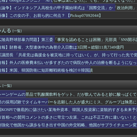
悲報】Googleエンジニア「AIで仕事は楽になった。でも、つまらなくなった」
スで守られ『広島から出て行けー！』と叫ばれる。そういう人が日本...
大論争】インドネシア人高校生の甲子園始球式は「国際交流」か「政治利用」
爆被害者の立場で同情を買おうとするのを止めろ」
大型連休中の為替介入日数は3日間＝総額11兆7349億円
像】この女の子、お前ら的に何点？ 【Pickup07092044】
府にアルゼンチン通貨危機と同列に語られてしまうwwwwwwもう...
新選組、「いのちの党」に党名変更
ゃんる
[一覧]
日に食べたい！簡単でおいしい冷やし中華レシピ
ットの健康診断を定期的にしていない人、その理由が終わっていた…...
広陵高野球部暴力問題】第三委「事実を認めることは困難」元部員「SNS開
代表、食料品の消費減税「天下の愚策だ」と批判
償請求訴訟を起こす方針
速報】財務省、大型連休中の為替介入日数は3日間＝総額11兆7349億円
徹底的に儲けたい某海外資本、韓国人投資家に楽観的すぎる未来予測...
自律型ティルトローター攻撃ドローンのコンセプトで衝撃を与える...
区議団長 「共産党は義援金を被災地に持ってはいく。が、持って行った先で党
産党は義援金を被災地に持ってはいく。が、持って行った先で党の活...
ありません」
速報】外人の医療費未払いが多すぎたので病院が外人の治療を断るようになっ
たなし 〜 韓国警察、大韓サッカー協会を家宅捜索 代表監督選...
速報】米国、韓国防衛に短距離戦術核を検討※韓国談
調ウェア｣を発売ｗｗｗｗｗ
イ岡村に世の夫たちが『大共感』してしまうｗｗｗｗｗｗｗｗ
療費未払いが多すぎたので病院が外人の治療を断るようになってしま...
.
[一覧]
「参政党の神谷代表が消費減税は天下の愚策と批判してるぞ！」 →...
、遠隔監視型の自動運転トラクター クボタが来春に発売！！！
レーンゲームの景品で乳酸菌飲料をゲット、だが飲んでみると妙に酸っぱくて
用”を巡りアンケート設問 「差別にはあたらない」として公表する...
業の採用試験でタイムキーパーを志願した人が盛大にミス、グループは険悪に
ワイニートのジッジ（金持ち）」にやたら会いに来る理由ｗｗｗｗｗ
eエンジニア「AIで仕事は楽になった。でも、つまらなくなった...
国KOSPIで徹底的に儲けたい某海外資本、韓国人投資家に楽観的すぎる未来
る出来でバカにされまくったアニメ『ワンダンス』、原作者本人が手...
市首相への賛同コメントの多さに苛立つ左派、これは不正工作に違いない！と
党・寺本けんた「災害募金に関するデマを流す人は被災地への支援を...
制強化で他国から譲歩を引き出す中国の外交戦略、他国がサプライチェーン変
熊本県警がXで注意喚起 「泥酔者」通報頻発、これは地震被害の影...
宮古島沖で世界2例目・日本初記録の「コモレビアゴアマダイ」発見
産業、「プチプチ株式会社」に社名変更 創業58年で [8/...