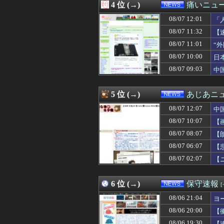
4 位 (→)
痛いニュース
08/07 10:40
アニメ化された名
08/07 10:40
エッセイスト「原
08/07 12:01
「
08/07 10:40
【速報】米国、
08/07 11:32
【
08/07 10:35
中国にて、誰も欲
08/07 11:01
08/07 10:33
ソーシャルゲー
“
08/07 10:30
【大論争】イン
08/07 10:00
日
08/07 10:29
韓国サッカー協会 
08/07 09:03
中
08/07 10:29
岸田文雄元首相､
08/07 10:20
新党設立について
08/07 10:20
【画像】この女の子
5 位 (→)
あじあニ
08/07 10:16
【国防】被爆者団
08/07 10:15
街の弁当屋さん
08/07 12:07
中
08/07 10:12
【物議】参政党・
08/07 10:07
【
08/07 10:10
【速報】中露の
08/07 08:07
08/07 10:09
高市首相への賛同
【
08/07 10:08
【速報】れいわ新
08/07 06:07
【
08/07 10:07
【画像】日本共
08/07 02:07
【
08/07 10:03
【動画】ショー
08/07 10:00
【動画】ショート
08/07 10:00
【脳科学】仮名と
6 位 (→)
保守速報
08/07 10:00
【速報】高市首
08/07 10:00
【衝撃】毎日新
08/06 21:04
ヨ
08/07 10:00
【東大】2年連
08/06 20:00
【
08/07 10:00
日本の地震被害
08/06 19:30
【