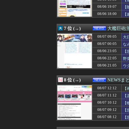
08/07 10:00
ワイ「子供2人目
08/07 09:55
円高デメリット…米
08/06 19:07
【
08/07 09:54
中国外務省、広島
08/06 18:00
【
08/07 09:40
被爆者団体「政
08/07 09:40
中国にて、誰も欲
08/07 09:40
日教組委員長、辺
7 位 (→)
大艦巨砲
08/07 09:30
【悲報】山本太
08/07 09:29
08/07 09:05
中露軍艦4隻が”
大
08/07 09:27
【ダブスタ】逆に
08/07 00:05
な
08/07 09:26
【為替相場】ドル
08/06 23:05
【
08/07 09:24
万年赤字のイン
08/07 09:21
不動産投資ファンド
08/06 22:05
野
08/07 09:20
『ど根性ガエルの娘
08/06 21:05
ウ
08/07 09:20
【日本水産物輸入
08/07 09:15
次の選挙迄の命だ
08/07 09:12
【悲報】愛煙家
8 位 (→)
NEWSま
08/07 09:10
【速報】刃物を
08/07 12:12
08/07 09:08
【悲報】熊本県知
【
08/07 09:05
大日本帝国陸軍「
08/07 11:12
【
08/07 09:04
規制強化で他国か
08/07 10:12
【
08/07 09:03
中国製ルーター
08/07 09:03
【悲報】ナイナイ
08/07 09:12
【
08/07 09:00
【朗報】斎藤知
08/07 08:12
【
08/07 09:00
東大さえ赤字、
08/07 09:00
【消費減税】日