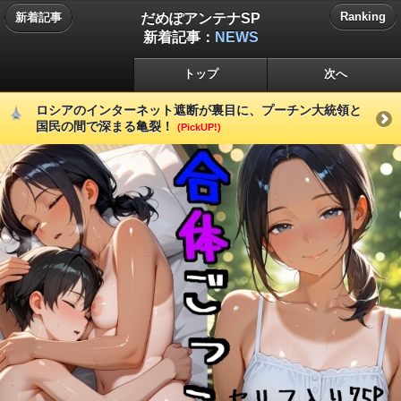
だめぽアンテナSP
Ranking
新着記事
新着記事：
NEWS
トップ
次へ
ロシアのインターネット遮断が裏目に、プーチン大統領と
国民の間で深まる亀裂！
(PickUP!)