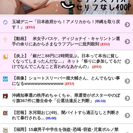
玉城デニー「日本政府から！アメリカから！沖縄を取り戻
す！」
(ｵﾇﾇﾒ)
【動画】 米女子バスケ、ディジョナイ・キャリントン選
手の余りにあからさまなラフプレーに批判殺到
(ｵﾇﾇﾒ)
【炎上】「銀だこ88円に2時間並ぶ。日本って本当に貧し
くなってしまったんだな…」 ネット「祭りに参加してるだ
けでなんでこんなこと言われなあかんの」
(ｵﾇﾇﾒ)
【画像】ショートスリーバー堀大輔さん、とんでもない事
になるwwwwwwwwwwww
(ｵﾇﾇﾒ)
沖縄知事選の秩序めちゃくちゃ、県選管がポスターやのぼ
り旗367件に撤去命令「公選法違反と判断」
(05:10)
【悲報】氷河期おじ(49)、闇バイトすら適正なしと判断さ
れて暴行される...
(05:00)
【福岡】15歳男子中学生を強盗･恐喝･窃盗･児童ポルノ禁