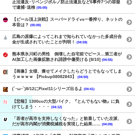
止法違反･リベンジポルノ防止法違反など6事件7つの容疑
で逮捕･送検
(05:00)
【ビール頂上決戦】スーパードライvs一番搾り、ネットの
本音は？
(05:00)
広島の原爆によってこれまで知られていなかった多成分合
金が生成されていたことが判明！
(04:59)
熊本県氷川町の男性 倒壊した自宅前でピース…第三者が
AI加工した画像拡散され誹謗中傷受ける [8/10]
(04:55)
【画像】女様、痩せてメイクしたらどうとでもなってしま
うｗｗｗｗ 【Pickup08082843】
(04:50)
(´･ω･`)8/12にPixel11シリーズ出るよ
(04:41)
【悲報】1300ccの大型バイク、『とんでもない物』に負
けてしまう・・・・
(04:12)
「若者が高市を支持しなくなった」と歓喜していた左派、
だが高市内閣が消費税減税を実現した結果……
(04:09)