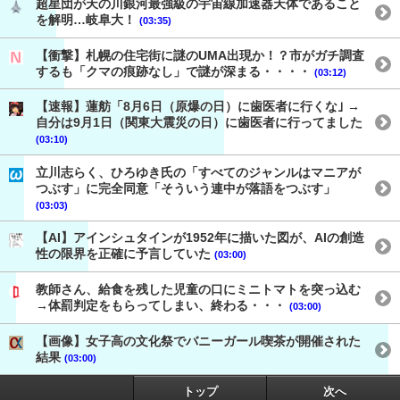
超星団が天の川銀河最強級の宇宙線加速器天体であること
を解明…岐阜大！
(03:35)
【衝撃】札幌の住宅街に謎のUMA出現か！？市がガチ調査
するも「クマの痕跡なし」で謎が深まる・・・・
(03:12)
【速報】蓮舫「8月6日（原爆の日）に歯医者に行くな｣ →
自分は9月1日（関東大震災の日）に歯医者に行ってました
(03:10)
立川志らく、ひろゆき氏の「すべてのジャンルはマニアが
つぶす」に完全同意「そういう連中が落語をつぶす」
(03:03)
【AI】アインシュタインが1952年に描いた図が、AIの創造
性の限界を正確に予言していた
(03:00)
教師さん、給食を残した児童の口にミニトマトを突っ込む
→体罰判定をもらってしまい、終わる・・・
(03:00)
【画像】女子高の文化祭でバニーガール喫茶が開催された
結果
(03:00)
トップ
次へ