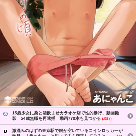
15歳少女に薬と酒飲ませカラオケ店で性的暴行、動画撮
影 54歳無職を再逮捕 動画770本も見つかる
(ｵﾇﾇﾒ)
激混みのはずの東京駅で鍵が空いているコインロッカーが