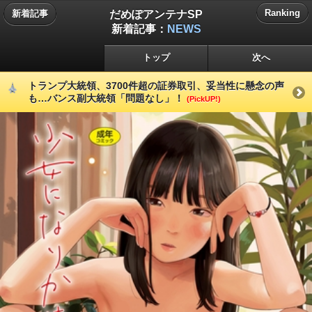
だめぽアンテナSP
Ranking
新着記事
新着記事：
NEWS
トップ
次へ
トランプ大統領、3700件超の証券取引、妥当性に懸念の声
も…バンス副大統領「問題なし」！
(PickUP!)