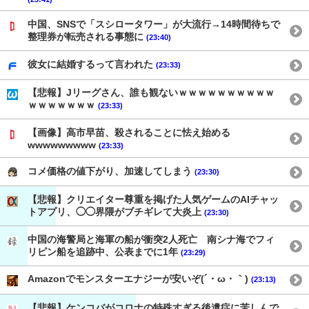
中国、SNSで「スシロータワー」が大流行→14時間待ちで
整理券が転売される事態に
(23:40)
彼女に結婚するって言われた
(23:33)
【悲報】Jリーグさん、誰も観ないｗｗｗｗｗｗｗｗｗｗ
ｗｗｗｗｗｗｗ
(23:33)
【画像】高市早苗、殺されることに怯え始める
wwwwwwwww
(23:33)
コメ価格の値下がり、加速してしまう
(23:30)
【悲報】クリエイター尊重を掲げた人気ゲームのAIチャッ
トアプリ、◯◯界隈がブチギレて大炎上
(23:30)
中国の海警局と海軍の船が衝突2人死亡 南シナ海でフィ
リピン船を追跡中、公表までに1年
(23:29)
Amazonでモンスターエナジーが安いぞ(´・ω・｀)
(23:13)
【悲報】ケンコバがコロナの特殊すぎる後遺症に苦しんで