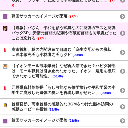
散見、「ラッキー」と思って中を確認してみると……
(ｵﾇﾇ
ﾒ)
韓国サッカーのイメージが墜落
(ｵﾇﾇﾒ)
【速報】パさん「平和を願う式典なのに防弾ガラスと防弾
バッグSP」安倍元首相の悲劇や石破前首相も同環境だった
ことは忘れる
(ｵﾇﾇﾒ)
高市首相、秋の内閣改造で目論む「麻生支配からの脱却」
…茂木敏充氏も小林鷹之氏もクビ
(00:00)
【イオンモール熊本爆発】なぜ再入館できた？ハビタ幹部
は「モール職員は引き止めなかった」イオン「運用を徹底
できなかった可能性」
(00:00)
元原爆資料館館長「もし可能なら修学旅行や平和学習の小
学生に腐敗した遺体の臭いを再現し嗅がせたい」
(00:00)
首相官邸、高市首相の感動的なBGMをつけた熊本訪問の
感動ムービーを投稿
(23:59)
韓国サッカーのイメージが墜落
(23:56)