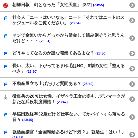
朝鮮日報 幻となった「女性天皇」 [8/7]
(23:55)
社会人「ニートはいいなぁ」ニート「それではニートのス
ケジュールをご覧ください」
(23:54)
マジで金無いからどっかから借金して踏み倒そうと思うん
だけど・・・
(23:51)
どうやってなるのか謎な職業てあるよな？
(23:50)
長い、太い、下がってるまゆ毛はNG、8割の女性「整える
べき」
(23:50)
不動産屋立ち上げたけど質問ある？
(23:49)
徴集兵の20％は女性、イザベラ王女の姿も…デンマークが
新たな兵役制度開始！
(23:47)
早稲田政経卒32歳だけど仕事ない、てかバイトすら落ちる
日々
(23:45)
就活面接官「全国転勤あるけど平気？」 就活生「はい！」
(23:41)