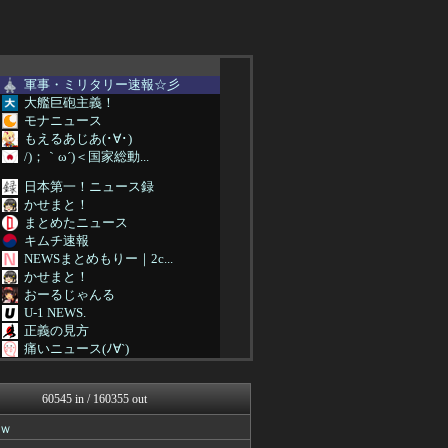
軍事・ミリタリー速報☆彡
大艦巨砲主義！
モナニュース
もえるあじあ(･∀･)
/)；｀ω´)＜国家総動...
日本第一！ニュース録
かせまと！
まとめたニュース
キムチ速報
NEWSまとめもりー｜2c...
かせまと！
おーるじゃんる
U-1 NEWS.
正義の見方
痛いニュース(ﾉ∀`)
アルファルファモザイク＠ネ...
みそパンNEWS
60545 in / 160355 out
投資ちゃんねる
国難にあってもの申す！！
ｗ
軍事・ミリタリー速報☆彡