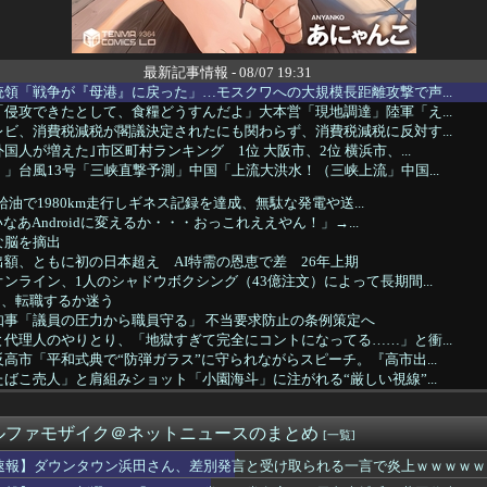
最新記事情報 - 08/07 19:31
領「戦争が『母港』に戻った」…モスクワへの大規模長距離攻撃で声...
侵攻できたとして、食糧どうすんだよ」大本営「現地調達」陸軍「え...
ビ、消費税減税が閣議決定されたにも関わらず、消費税減税に反対す...
国人が増えた｣市区町村ランキング 1位 大阪市、2位 横浜市、...
」台風13号「三峡直撃予測」中国「上流大洪水！（三峡上流」中国...
、無給油で1980km走行しギネス記録を達成、無駄な発電や送...
高いなあAndroidに変えるか・・・おっこれええやん！」→...
な脳を摘出
額、ともに初の日本超え AI特需の恩恵で差 26年上期
ンライン、1人のシャドウボクシング（43億注文）によって長期間...
ワイ、転職するか迷う
知事「議員の圧力から職員守る」 不当要求防止の条例策定へ
代理人のやりとり、「地獄すぎて完全にコントになってる……」と衝...
高市「平和式典で“防弾ガラス”に守られながらスピーチ。『高市出...
たばこ売人」と肩組みショット「小園海斗」に注がれる“厳しい視線”...
タウン浜田さん、差別発言と受け取られる一言で炎上ｗｗｗｗｗｗ
年」「低収入」「ネット・SNS情報」反ワクチン情報を信じる人の...
ルファモザイク＠ネットニュースのまとめ
年ジャンプさん、最大発行部数653万部から急降下でついに「10...
[一覧]
ルドメディアの被災者、遺族への取材に怒り「極めて強い不満、苦情...
速報】ダウンタウン浜田さん、差別発言と受け取られる一言で炎上ｗｗｗｗｗ
ウクライナが核放棄しなければロシア侵攻しなかった」！