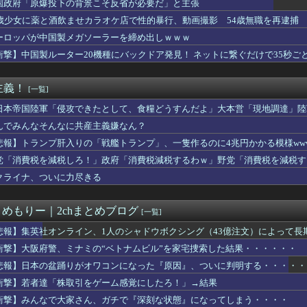
国政府「原爆投下の背景こそ反省が必要だ」と主張
、熊本に多額の寄付していた。知人「誰にも知られなくてもいい、と...
5歳少女に薬と酒飲ませカラオケ店で性的暴行、動画撮影 54歳無職を再逮捕 
腫瘍摘出手術で誤って“腫瘍の無い部位”を摘出 脳幹など損傷受け...
miniが大赤字、「史上初のマイナスキャッシュフロー」に陥る
ーロッパが中国製メガソーラーを締め出しｗｗｗ
ス武器化」が裏目に、世界で重レアアース供給網の構築が加速－米メ...
衝撃】中国製ルーター20機種にバックドア発見！ ネットに繋ぐだけで35秒ご
やりたい。人生を変えるために
か 苦情数件会場半減 無音の中イヤホンから流れる曲に合わせ踊る...
銀行なら安心」と思って買った投資信託、11年後に確認した結果……
主義！
[一覧]
産旅行」禁じる大統領令 米国籍取得を目的とした中国人らの渡米を...
魚の島のひみつ｣公開14日間で興行収入50億円突破 最終興収...
日本帝国陸軍「侵攻できたとして、食糧どうすんだよ」大本営「現地調達」陸
nk製ルーター20機種にバックドア、外部から完全制御のおそれ...
んでみんなそんなに共産主義嫌なん？
以来の「奇跡の1枚」アイドルが爆誕、1300万回表示を記録ｗｗ...
悲報】トランプ肝入りの「戦艦トランプ」、一隻作るのに4兆円かかる模様www
ん転移」を促すと判明
「株取引をゲーム感覚にしたろ！」→結果
党「消費税を減税しろ！」政府「消費税減税するわｗ」野党「消費税を減税す
事、オールドメディアの被災者、遺族への取材に怒り「極めて強い不...
クライナ、ついに力尽きる
ループ、田園都市線の橋脚にスプレーで落書きする動画がネットで話...
ラ画像を見た玉城デニー、「うまい言い訳が思いつかなかったからそ...
民「このアカウントで一番気持ち悪いポストを教えて」 grok「...
とめもりー｜2chまとめブログ
[一覧]
」て教師に言うと。。。
元総理、再評価されるｗｗｗｗｗｗｗｗｗｗｗｗｗｗｗｗｗｗ
悲報】集英社オンライン、1人のシャドウボクシング（43億注文）によって
国人が増えた｣市区町村ランキング 1位 大阪市、2位 横浜市、...
衝撃】大阪府警、ミナミの“ベトナムビル”を家宅捜索した結果・・・・・・
2億6500万円 福岡県議会「海外視察費」公表
悲報】日本の盆踊りがオワコンになった『原因』、ついに判明する・・・・・
幹事長が明かした対中外交の大失態「高市総理の“個人的なSNS投...
を誇った「週刊少年ジャンプ」、発行部数が初の100万部割れ
衝撃】若者達「株取引をゲーム感覚にしたろ！」→結果
ズニーの「おいなり巻（600円）」、卑猥すぎて賛否両論ｗｗｗｗ...
衝撃】みんなで大家さん、ガチで『深刻な状態』になってしまう・・・・
縄】「ロイヤルチケット」発売、アトラクション優先案内、ソフトド...