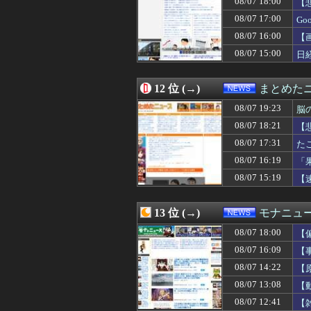
08/07 18:00
【
08/07 14:40
トランプ氏、「出
08/07 17:00
G
08/07 14:36
【動画】熊本県知
08/07 16:00
08/07 14:29
【悲報】東京都民
【
08/07 14:25
西側からの手痛い指
08/07 15:00
日
08/07 14:23
ラーメン屋はさ
08/07 14:22
【原爆の日】サヨ
08/07 14:19
中国「日本は原
12 位 (→)
まとめた
08/07 14:12
【警告】住宅ロ
08/07 19:23
脳
08/07 14:10
中国政府「原爆
08/07 14:10
【速報】パさん「
08/07 18:21
【
08/07 14:07
【ニュース】 韓
08/07 17:31
た
08/07 14:03
【悲報】小学館の
08/07 16:19
08/07 14:00
【思いやり予算
「
08/07 14:00
円安打開のため「
08/07 15:19
【
08/07 14:00
「インコを見せて
08/07 14:00
愛煙家「喫煙者の
08/07 13:55
消費税減税に反旗
13 位 (→)
モナニュ
08/07 13:54
メキシコ最大級
08/07 18:00
【
08/07 13:51
MEGAドン・キ
08/07 13:51
歴代最多得票記録
08/07 16:09
【
08/07 13:49
高市首相の熊本視
し
08/07 14:22
【
08/07 13:40
経済大国の日本、
茂
08/07 13:08
【
08/07 13:38
【大阪】マスコミ
08/07 13:29
共産党「これは酷
08/07 12:41
【