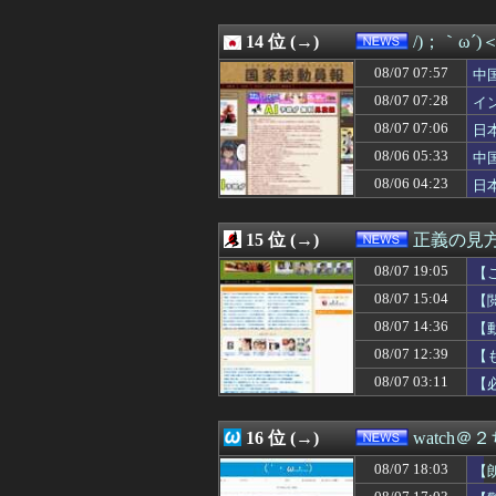
08/07 13:20
韓国の人気コーヒ
08/07 13:19
外人、スクエニ
08/07 13:15
14 位 (→)
氷山の一角ニダ！
/)；｀ω´
08/07 13:12
【悲報】秋田さん、な
08/07 07:57
中
08/07 13:12
実質消費支出は7
急
08/07 13:10
08/07 07:28
中国、止められな
イ
08/07 13:09
15歳少女に薬と
イ
08/07 07:06
日
08/07 13:08
【動画】サヨク「
ｹ
08/06 05:33
中
08/07 13:03
【画像】高市早苗
隊
08/07 13:00
【消費減税閣議決
08/06 04:23
日
08/07 13:00
【文科省】女性研
ハ
08/07 13:00
【朗報】プチプ
15 位 (→)
正義の見
08/07 19:05
【
総
08/07 15:04
【
砕
08/07 14:36
【
「
08/07 12:39
【
も
08/07 03:11
【
16 位 (→)
watch＠
08/07 18:03
【