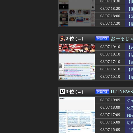
08/07 18:30
【
08/07 18:50
ミツオカ、新型
08/07 18:45
コールセンター
08/07 18:20
【
08/07 18:41
施工管理2年目だ
08/07 18:00
【
08/07 18:40
中国製の自動車
08/07 17:30
08/07 18:30
ショートスリーパ
【
08/07 18:30
【衝撃】れいわ
08/07 18:30
中居正広（無職）
2 位 (→)
おーるじ
08/07 18:29
経済大国の日本
08/07 18:24
れいわ新選組、
08/07 19:10
【
08/07 18:21
【悲報】れいわ
08/07 18:10
【
08/07 18:20
【画像】能年玲奈
08/07 18:12
【衝撃】大阪府
08/07 17:10
【
08/07 18:10
【悲報】今度はシ
08/07 16:10
【
08/07 18:09
化石賞だの御高説
08/07 15:10
【
08/07 18:08
【！】左派「広島
08/07 18:07
【悲報】円安容認
08/07 18:05
危険物乙4さん合
3 位 (→)
U-1 NEWS
08/07 18:03
【朗報】「ドラゴ
08/07 18:01
万年赤字のイン
08/07 19:09
ジ
08/07 18:00
【悲報】ラッパー
08/07 18:09
化
08/07 18:00
【人口】日本人が
08/07 18:00
08/07 17:09
中国外交部「日
F
08/07 18:00
【偏向】フジテレ
08/07 16:09
辺
08/07 18:00
【緊急速報】韓
ン
08/07 15:09
「
08/07 18:00
【人口】日本人が