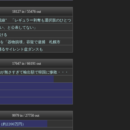
常識的に考えた
ネトウヨにゅーす
18127 in / 55476 out
国難にあってもの申す！！
理想ちゃんねる
視線” 「レギュラー剥奪も選択肢のひとつ
オレ的ゲーム速報＠刃
い、と公表してない」
軍事・ミリタリー速報☆彡
まとめたニュース
ける
アルファルファモザイク＠ネ...
歳男を「器物損壊」容疑で逮捕 札幌市
日本第一！ニュース録
踊るサイレント盆ダンスも
もえるあじあ(･∀･)
オレ的ゲーム速報＠刃
キムチ速報
17647 in / 66191 out
反日愚国 恨寓瘻
NEWSまとめもりー｜2c...
物が無さすぎて輸出額で韓国に惨敗・・・
おーるじゃんる
ふぇー速
U-1 NEWS.
政経ワロスまとめニュース♪
かせまと！
とりのまるやき（保守）
watch＠２ちゃんねる
常識的に考えた
9979 in / 27750 out
オレ的ゲーム速報＠刃
常識的に考えた
約2200万円）
痛いニュース(ﾉ∀`)