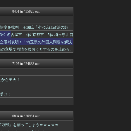
オレ的ゲーム速報＠刃
国難にあってもの申す！！
8451 in / 35825 out
ふぇー速
にゅーすアルー！
痛いニュース(ﾉ∀`)
態度を批判 玉城氏「小沢氏は政治の師
日本第一！ニュース録
位 名古屋市、4位 京都市、5位 埼玉県川口
キムチ速報
まとめたニュース
立候補表明！「埼玉県の外国人問題を解決
ガハろぐNewsヽ(･ω･...
害者の立場で同情を買おうとするのを止めろ」
反日愚国 恨寓瘻
理想ちゃんねる
NEWSまとめもりー｜2c...
7107 in / 24883 out
保守速報
おーるじゃんる
U-1 NEWS.
近から出火！
軍事・ミリタリー速報☆彡
正義の見方
ふぇー速
受け！
watch＠２ちゃんねる
痛いニュース(ﾉ∀`)
常識的に考えた
オレ的ゲーム速報＠刃
6894 in / 36951 out
みそパンNEWS
00万部」を割ってしまうｗｗｗｗｗ
投資ちゃんねる
国難にあってもの申す！！