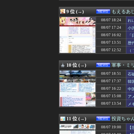
08/07 16:00
【画像】国連、
08/07 15:55
韓国サッカー協会 
9 位 (→)
もえるあじあ
08/07 15:43
介護職だけどス
08/07 18:24
08/07 15:40
韓国と台湾の輸出
れ
08/07 15:33
愛煙家・岸谷蘭丸
08/07 17:24
小
08/07 15:29
8万が12万円「
匠
08/07 16:02
「
08/07 15:20
【Money1】 
市
08/07 15:19
【速報】全国の
08/07 13:51
歴
08/07 15:19
北海道江別大学生
す
08/07 12:52
（
08/07 15:15
ルールを守る気な
08/07 15:13
増量ファミチキ食
08/07 15:12
【衝撃】みんな
10 位 (→)
軍事・ミ
08/07 15:10
【韓国サッカー協
08/07 18:51
石
08/07 15:10
【速報】エッセイ
08/07 15:09
「高市早苗はどん
08/07 17:37
韓
08/07 15:08
アメリカには「
08/07 16:22
中
08/07 15:04
【閲覧注意動画】
08/07 15:04
08/07 15:08
親の遺産でニート最
ア
08/07 15:03
「オーバーロード
08/07 13:54
メ
08/07 15:00
韓国サッカー協会
08/07 15:00
任天堂、熊本地震
08/07 15:00
【悲報】生成AI
11 位 (→)
投資ちゃ
08/07 15:00
【速報】江別大学
08/07 19:00
【
08/07 15:00
日経平均2013「
08/07 14:55
韓国陸軍 砲撃訓