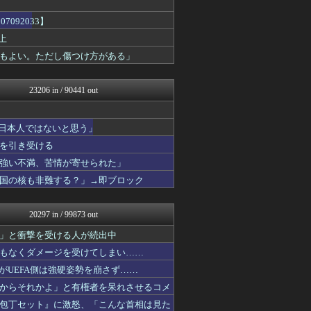
ゆめ痛 -自動車まとめブロ...
ふぇー速
092033】
ふぇー速
上
にゅーすアルー！
もよい。ただし傷つけ方がある」
オレ的ゲーム速報＠刃
アルファルファモザイク＠ネ...
痛いニュース(ﾉ∀`)
23206 in / 90441 out
日本第一！ニュース録
もえるあじあ(･∀･)
まとめたニュース
「日本人ではないと思う」
アルファルファモザイク＠ネ...
NEWSまとめもりー｜2c...
を引き受ける
おーるじゃんる
強い不満、苦情が寄せられた」
U-1 NEWS.
国の核も非難する？」→即ブロック
政経ワロスまとめニュース♪
あじあニュースちゃんねる
ふぇー速
20297 in / 99873 out
watch＠２ちゃんねる
痛いニュース(ﾉ∀`)
」と衝撃を受ける人が続出中
投資ちゃんねる
もなくダメージを受けてしまい……
黒マッチョニュース
オレ的ゲーム速報＠刃
たがUEFA側は強硬姿勢を崩さず……
モナニュース
からそれかよ」と有権者を呆れさせるコメ
アルファルファモザイク＠ネ...
包丁セット』に激怒、「こんな首相は見た
みそパンNEWS