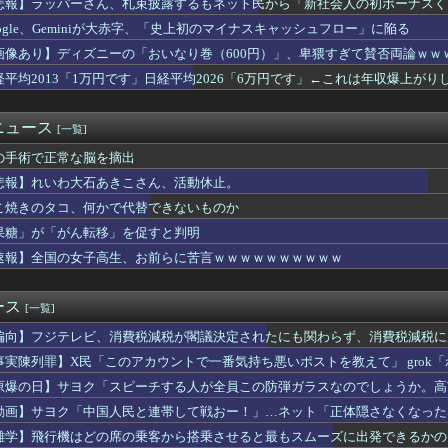
悲報】ラッパーさん、札束披露するもネット民から「新社会人の初ボーナスく
産旅行」禁じる大統領令 米国籍取得を目的とした中国人らの渡米を...
oogle、Geminiが大赤字、「史上初のマイナスキャッシュフロー」に陥る
事「ご遺族、被災者、自治体職員からメディアの報道に対し、極めて...
「助けて。通勤時間減らしたいのに都心の近くが最低10万払わない...
画像あり】ディズニーの「おいなり巻（600円）」、卑猥すぎて賛否両論ｗｗ
摘に激怒した中国総領事館、「これが米国人Youtuberが紹...
経平均2013「1万円です」日経平均2026「6万円です」←これは年収爆上が
っさとクレカ対応しろや
ク「スピーチする人が全員この防弾ガラスなのでしょうか。高市だけ...
爆被害者の立場で同情を買おうとするのを止めろ」
ニュース
[一覧]
ーン、ガチでヤバくなるぞ・・・・・
の手術で正常な脳を摘出
投下の背景こそ反省が必要だ」と主張
平和を願う式典なのに防弾ガラスと防弾バッグSP」安倍元首相の悲...
悲報】れいわ大石あきこさん、活動休止。
国が熊本被災地に水を支援 ⇒ トイレの水にｗｗｗｗｗｗｗ
こ焼きのタコ、何かで代替できないものか
編集者「服脱いで、胸見せて」 グラビア志望の女性に迫った過激要...
】実務協議開始 米、増額要求の構え
果糖」が「がん転移」を促すと判明
大きな借り」作った日本政府、米国求める「転換」…日銀「利上げ圧...
速報】全国の女子高生、お前らに苦言ｗｗｗｗｗｗｗｗｗｗ
あげる」少女を公園内に誘い込みわいせつか男を逮捕。小学生2人に...
権利がマジで侵害されてる。これ合法ですから。いくら税金を我々が...
…小渕優子氏の主張に「さっさと離党すればいいのに」SNSで逆風...
ース
[一覧]
の麻薬カルテルのリーダーの情報提供で報奨金約39億円！
偏向】フジテレビ、消費税減税が閣議決定されたにも関わらず、消費税減税に
ホーテ姫路広畑店の露店で販売された｢うなぎのかば焼き｣で食中毒...
でトップ当選の河合ゆうすけ市議、埼玉知事選（来年８月）に立候補...
事実陳列罪】X民「このアカウントで一番気持ち悪いポストを教えて」 grok
察動画にケチを付けたタレント、「正体バレバレよな」と黒電話の呼...
てるこのポストが一番気持ち悪い」
原爆の日】サヨク「スピーチする人が全員この防弾ガラスなのでしょうか。高
世界に売るものがなさすぎて史上初めて韓国台湾に輸出額抜かされ置...
も防弾ガラスで演説してました
動画】サヨク「中国人民と連帯して戦おー！」…ネット「正体隠さなくなった
「警察官が発砲し“刃物男”死亡！」 → ネットで拡散された現場...
い…京都市でマイナンバーカードを持たない29万人がポイント給付...
雑学】飛行機はどの席の乗客から搭乗させると最もスムーズに出発できるかの