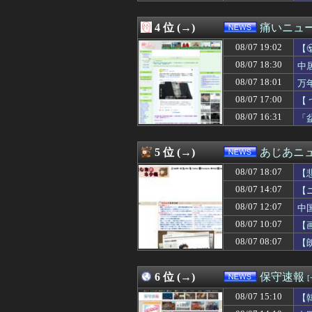
こ
08/07 18:00
コンゴ民主、銅
08/07 18:00
文在寅、航空未
4 位 (→)
痛いニュース
08/07 17:55
中国にて、誰も欲
08/07 17:51
ALLDOCUBEの新型
08/07 19:02
【
08/07 17:40
X民「クレーンゲ
に
08/07 18:30
中
08/07 17:37
韓国陸軍の射撃訓
08/07 18:01
08/07 17:31
たこ焼きのタコ
万
08/07 17:30
【物議】『みいち
08/07 17:00
【
08/07 17:29
【東大】2年連
08/07 16:31
「
08/07 17:24
小沢一郎氏、玉城
08/07 17:20
『拳闘暗黒伝セスタ
08/07 17:20
【東スポ】 韓国
5 位 (→)
あじあニ
08/07 17:15
いつもの自分発
08/07 17:12
【悲報】日本の
08/07 18:07
【
08/07 17:10
【速報】万年赤字
08/07 14:07
【
08/07 17:09
親に反抗して全
08/07 12:07
08/07 17:09
FIFAとUEFA
中
08/07 17:08
【動画】熊本病院
08/07 10:07
【
08/07 17:07
【画像】松屋、
08/07 08:07
【
08/07 17:06
百田尚樹「今、日
08/07 17:03
【驚愕】熊本地
08/07 17:02
【地震】東京、
6 位 (→)
保守速報
08/07 17:00
ホロライブ超人気V
08/07 17:00
【ねこ】トイレ後
08/07 15:10
【
08/07 17:00
【 つ 】面識ある