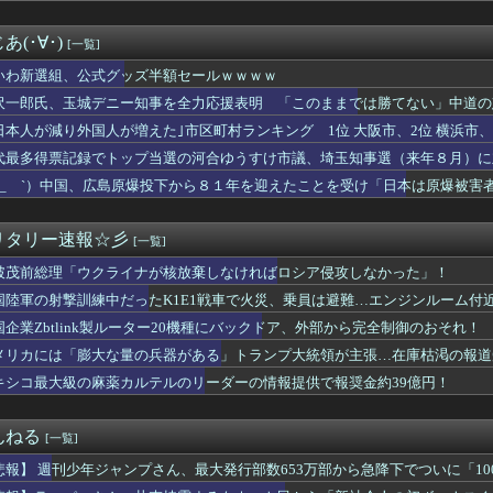
初の女性総長が誕生か この2人の一騎打ちになりそう
2011～12年に国際審判員らを性接待 ［8/7］
(･∀･)
[一覧]
トレスでマジで辞めたい
額ともに初の日本超え 26年上期、AI特需の恩恵で差
いわ新選組、公式グッズ半額セールｗｗｗｗ
「喫煙者の権利がマジで侵害されてる」と私見 「いくら税金を我々...
沢一郎氏、玉城デニー知事を全力応援表明 「このままでは勝てない」中道の
とても払えず」 相次ぐ家賃値上げ、どうすれば
」※中道は支援表明せず
日本人が減り外国人が増えた｣市区町村ランキング 1位 大阪市、2位 横浜市、3
韓国「信用赦免を何回やっても、何回やっても」⇒ 257万人赦...
女子高生、お前らに苦言ｗｗｗｗｗｗｗｗｗｗ
代最多得票記録でトップ当選の河合ゆうすけ市議、埼玉知事選（来年８月）に
殺人事件、主犯格の川口被告(19)に無期懲役の判決
るには、知事選で保守の政治家が立ち上がるしかない」保守一本化を訴え
 ´_ゝ`）中国、広島原爆投下から８１年を迎えたことを受け「日本は原爆被
いなら交渉にもならないよ 〜 【日本水産物輸入禁止に釈明が必要...
ったか？(´・ω・｀)
で大家さん、ガチで『深刻な状態』になってしまう・・・・
リタリー速報☆彡
[一覧]
会】外国人審判約10人に性的接待か 計1496回、約2億ウォン...
破茂前総理「ウクライナが核放棄しなければロシア侵攻しなかった」！
スト「原爆を二度と使わせてはならない」→リプ「もちろん中国の核...
だけ自己顕示欲が強いんだ」と左派が『高木美帆氏に送られた包丁セ...
国陸軍の射撃訓練中だったK1E1戦車で火災、乗員は避難…エンジンルーム付
膨大な量の兵器がある」トランプ大統領が主張…在庫枯渇の報道受け！
国企業Zbtlink製ルーター20機種にバックドア、外部から完全制御のおそれ！
平和式典 広島ゲートパークにて中核派がバリキッショい“ムカデ行...
高れす(^q^)
メリカには「膨大な量の兵器がある」トランプ大統領が主張…在庫枯渇の報道
」という絵師の力で硬派ファンタジーと誤解させ人気出たなろう作品...
キシコ最大級の麻薬カルテルのリーダーの情報提供で報奨金約39億円！
、Ｗ杯アジア予選で外国人審判員に性的接待か…韓国放送局が独占報...
を受け製品修理は無償対応（災害救助法適用地域） 義援金5000...
、メモリやSSDだけでなく「マザーボード」まで値上げさせてしま...
んねる
[一覧]
生暴行死 “主犯格”の特定少年・川口侑斗被告に「無期懲役」の判...
悲報】 週刊少年ジャンプさん、最大発行部数653万部から急降下でついに「1
1万円です」日経平均2026「6万円です」←これは年収爆上が...
練中のK1E1戦車で火災…軍「人的被害なし」 ［8/7］