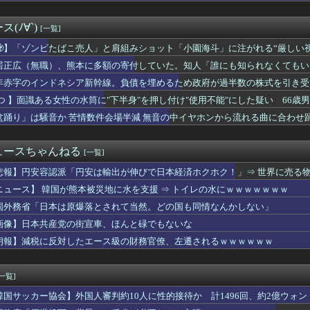
とがない」と言い張るも……
・コバルト精鉱の輸出禁止 国内加工促進へ
経験の娘婿を重役にして収賄で起訴された
(ﾉ∀`)
[一覧]
しがらないEVを「売れたこと」にして補助金を騙し取る事案が横行...
8.8インチタブレット｢iPlay 80 mini T...
🧟】「ゾンビたばこ売人」と肩組みショット「小園海斗」に注がれる“厳しい
ームで飲むヨーグルト取れた！ちゃんと冷蔵庫で冷やされてたし問題...
」
居正広（無職）、熊本に多額の寄付していた。知人「誰にも知られなくてもい
練中だったK1E1戦車で火災、乗員は避難…エンジンルーム付近か...
、何かで代替できないものか
年赤字のインドネシア新幹線。負債を埋めるため政府が過半数の株式を引き受
ゃん』が現実で蔑称化？近大准教授「文化芸術は人を傷つけてもよい...
 つ 】面識ある女性の水筒に"下半身"を押し付け"使用不能"にした疑い 66
続赤字へ 「貯金」数年で枯渇、研究者の削減不可避
盆踊り」は騒音か 苦情数件会場半減 無音の中イヤホンから流れる曲に合わせ
デニー知事を全力応援表明 「このままでは勝てない」中道の態度を...
ス』全巻「70％オフ」セール！全15巻「11,385円」→「...
サッカー協会 審判への性接待報道にＳＮＳ紛糾「徹底追及」「２０...
ュースちゃんねる
[一覧]
のブーム 〜 米国・欧州でも「韓国旅行」ブーム
盆踊りがオワコンになった『原因』、ついに判明する・・・・・
悲報】円安容認派「円安は輸出が伸びで日本経済ホクホク！」⇒ 世界に売る
のインドネシア新幹線。負債を埋めるため政府が過半数の株式を引き...
ニュース】 韓国が熊本被災地に水を支援 ⇒ トイレの水にｗｗｗｗｗｗｗ
く勉強しなかった俺の末路
の争いが凄まじい泥沼状態に突入、UEFAの要求を呑んだFIF...
国外務省「日本は原爆落とされて当然。どの国も同情なんかしない」
、地震の中での手術映像がヤバすぎる → 医療機器が飛び交う激震...
画像】日本共産党の街宣車、ほんと碌でもないな
食器の仕分けまでセルフに
朗報】減税に反対したエース級の財務官僚、左遷されるｗｗｗｗｗｗ
本という家は、自ら玄関を開けて招き入れた客によって家の中が無茶...
震で居酒屋から温泉が湧き出るｗｗｗｗｗｗｗｗｗｗｗｗ
ドンっと揺れた地震は震度2
[一覧]
Tuberさん、劇場版『メイドインアビス 目覚める神秘』の主...
の“テンション爆上げ”はなぜ起こる？ 猫のトイレハイ体験談＆獣...
韓国サッカー協会】外国人審判約10人に性的接待か 計1496回、約2億ウォン（
女性の水筒に"下半身"を押し付け"使用不能"にした疑い 66...