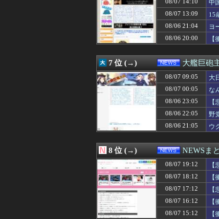
08/07 14:10
中
08/07 17:00
中居正広（無職）
08/07 13:09
1
08/07 17:00
【京都】女性の脳
08/07 17:00
Google、Ge
08/06 21:04
ヨ
08/07 16:55
中国の「レアアー
08/06 20:00
【
08/07 16:41
プログラミング
08/07 16:31
「盆踊り」は騒音
08/07 16:30
【投資の闇】「
7 位 (→)
大艦巨砲
08/07 16:29
トランプ氏、「出
08/07 16:26
08/07 09:05
映画｢ちいかわ 人
大
08/07 16:22
中国企業Zbtli
08/07 00:05
な
08/07 16:20
【画像】橋本環奈
08/06 23:05
【
08/07 16:19
「果糖」が「が
08/07 16:12
【衝撃】若者達
08/06 22:05
野
08/07 16:10
【速報】熊本県知
08/06 21:05
ウ
08/07 16:09
【悲報】外国人グ
08/07 16:09
辺野古の防犯カメ
08/07 16:09
【事実陳列罪】X
8 位 (→)
NEWSま
08/07 16:05
「部活辞めたい
08/07 19:12
08/07 16:03
【朗報】菅直人
【
08/07 16:02
「日本人が減り外
08/07 18:12
【
08/07 16:01
【福岡】3年間で
08/07 17:12
【
08/07 16:00
森山裕・自民党前
08/07 16:00
かつて650万部
08/07 16:12
【
08/07 16:00
【画像あり】ディ
08/07 15:12
【
08/07 16:00
【ジャングリア沖