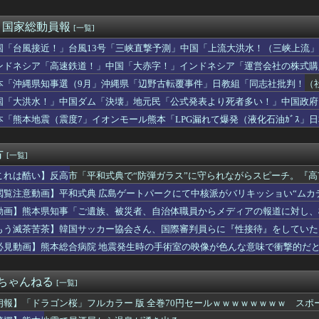
ーチェーン「ペクスダバン」が日本初上陸！東京・新橋に1号店オー...
の真実に気付く
 〜 【聯合ニュース】 韓国サッカー協会 2011～12年に国...
)＜国家総動員報
[一覧]
ぜかUAEから目をつけられ2,000,000,000,00...
国「台風接近！」台風13号「三峡直撃予測」中国「上流大洪水！（三峡上流」
カ月連続のマイナス、前年同月比3.3%減－6月
放流（決壊危機」中国「下流大水害（震え声」→
いEV製造 売れず在庫山積み「売れたこと」にして補助金を騙し取...
ンドネシア「高速鉄道！」中国「大赤字！」インドネシア「運営会社の株式購
酒飲ませカラオケ店で性的暴行、動画撮影 54歳無職を再逮捕 動...
ンドネシア「700km延伸計画！（実質中止」→
本「沖縄県知事選（9月」沖縄県「辺野古転覆事件」日教組「同志社批判！（
中国人民と連帯して戦おー！」…ネット「正体隠さなくなったなぁ」...
ﾞﾊﾞ」特別調査委員会「同志社に猛省促す」→
国「大洪水！」中国ダム「決壊」地元民「公式発表より死者多い！」中国政府
、殺されることに怯え始めるwwwwwwwww
動画も削除」台風13号「三峡ﾀﾞﾑ接近中」→
定】「反対」の財務省敗北 首相の不信根強く 人事介入をちらつか...
本「熊本地震（震度7」イオンモール熊本「LPG漏れて爆発（液化石油ｶﾞｽ」
究者支援に補助、１大学に年間５０００万円…出産・子育と両立でき...
ビタ「遺族説明の虚偽を認める（営業部長発言」→
チで有名な川上産業、社名を「プチプチ株式会社」に変更ｗｗｗｗｗ
方
[一覧]
これは酷い】反高市「平和式典で“防弾ガラス”に守られながらスピーチ。『
理」→ツッコミ多数「石破さんの時からだよ」
閲覧注意動画】平和式典 広島ゲートパークにて中核派がバリキッショい“ムカ
！」
動画】熊本県知事「ご遺族、被災者、自治体職員からメディアの報道に対し、
具体的には？」→
もう滅茶苦茶】韓国サッカー協会さん、国際審判員らに『性接待』をしていたこと
対象との指摘も
必見動画】熊本総合病院 地震発生時の手術室の映像が色んな意味で衝撃的だ
２ちゃんねる
[一覧]
朗報】「ドラゴン桜」フルカラー 版 全巻70円セールｗｗｗｗｗｗｗｗ スポ