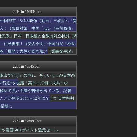
キムチ速報
まとめたニュース
反日愚国 恨寓瘻
2416 in / 10934 out
NEWSまとめもりー｜2c...
中国都市「8/5の映像（動画」三峡ダム「緊
かせまと！
おーるじゃんる
入！（負債対策」中国「はい（巨額負債」
保守速報
社民系」日本「日教組と全教は対立状態（内
モナニュース
「住民拘束！（安否不明」中国当局「救助
watch＠２ちゃんねる
常識的に考えた
日本「爆発で火災が吹き飛ぶ（爆轟発生説」
みそパンNEWS
投資ちゃんねる
2265 in / 8345 out
高市出て行け』の声も。そういう人が日本の
デ行進”を披露「高市！打倒！式典！粉
極めて強い不満や苦情が出ている」記者
が判明 2011～12年にかけて 日本審判
と話題に
2262 in / 26097 out
ーツ漫画50％ポイント還元セール