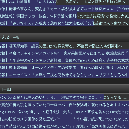
衝撃】れいわ新選組、「いのちの党」に党名変更 天畠大輔氏が共同代表へ
スポーツカーのティザー画像「第3弾」を公開！
勤務だけど毎日客に怒鳴られもう限界
画像】能年玲奈さん、穴あきスカート姿が強すぎてネット騒然ｗｗｗ 【Pickup07
けど退職を決意w
緊急速報】韓国サッカー協会、W杯予選で審判への“性接待疑惑”が発覚し大炎
。プラスチック部品はクッキーのように脆い
ー堀大輔さん、生配信で「寝たほうがいんじゃないですか？」という...
物議】『みいちゃん』が現実で蔑称化？近大准教授「文化芸術は人を傷つけて
新選組、「いのちの党」に党名変更 天畠大輔氏が共同代表へ
、熊本に多額の寄付していた。知人「誰にも知られなくてもいい、と...
ゃんる
[一覧]
、世界に売るものがなさすぎて史上初めて韓国台湾に輸出額抜かされ
公式グッズ半額セールｗｗｗｗ
速報】福岡県知事「議員の圧力から職員守る」 不当要求防止の条例策定へ
大石あきこさん、活動休止。
悲報】今度はシャインマスカット約400房が果樹園から盗まれる 参議院議員
さん、穴あきスカート姿が強すぎてネット騒然ｗｗｗ 【Picku...
警、ミナミの“ベトナムビル”を家宅捜索した結果・・・・・・
速報】万年赤字のインドネシア新幹線。負債を埋めるため政府が過半数の株式
ャインマスカット約400房が果樹園から盗まれる 参議院議員「日...
速報】熊本県知事、オールドメディアの被災者、遺族への取材に怒り「極めて
を宣っていたヨーロッパ、自分が猛暑に襲われると為すすべべもなく...
速報】エッセイスト「原爆を二度と使わせてはならない」→リプ「もちろん中
平和式典で女子児童を警察が取り押さえて無理矢理、排除しました！...
派「円安は輸出が伸びで日本経済ホクホク！」⇒ 世界に売る物が無...
格率30%の難関試験になる
.
[一覧]
ン桜」フルカラー 版 全巻70円セールｗｗｗｗｗｗｗｗ スポー...
ドネシア新幹線。負債を埋めるため政府が過半数の株式を引き受ける
ャンポケ斎藤と代理人のやりとり、「地獄すぎて完全にコントになってる……
さん、札束披露するもネット民から「新社会人の初ボーナスくらいし...
石賞だの御高説を宣っていたヨーロッパ、自分が猛暑に襲われると為すすべべ
減り「外国人が増えた」市区町村ランキング…5位は埼玉県川口市、...
本は被害者面やめて、原爆落とされた状況を反省すべき」
IFAとUEFAの争いが凄まじい泥沼状態に突入、UEFAの要求を呑んだFIFAだっ
ビ、消費税減税が閣議決定されたにも関わらず、消費税減税に反対す...
野古の防犯カメラ画像を見た玉城デニー、「うまい言い訳が思いつかなかった
国サッカー協会、W杯予選で審判への“性接待疑惑”が発覚し大炎上
トを……
高市早苗はどんだけ自己顕示欲が強いんだ」と左派が『高木美帆氏に送られた
減り「外国人が増えた」市区町村ランキング…5位は埼玉県川口市、...