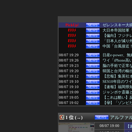
PickUp!
ゼレンスキー大統
ｵﾇﾇﾒ
大日本帝国陸軍「
ｵﾇﾇﾒ
【偏向】フジテレ
ｵﾇﾇﾒ
「日本人が減り外
ｵﾇﾇﾒ
中国「台風接近！
08/07 19:29
日産e-power
08/07 19:26
ワイ「iPhone
08/07 19:23
脳の手術で正常
08/07 19:20
韓国と台湾の輸出
08/07 19:12
【悲報】集英社オ
08/07 19:10
SES10年目の
08/07 19:10
【速報】福岡県
08/07 19:09
ジャンポケ斎藤と
08/07 19:05
【これは酷い】反
08/07 19:02
【🧟】「ゾンビ
08/07 19:00
【速報】ダウン
08/07 19:00
共通する要因「若
1 位 (→)
アルファ
08/07 19:00
【悲報】 週刊少
08/07 18:55
熊本県知事、オー
08/07 19:00
【
08/07 18:51
石破茂前総理「