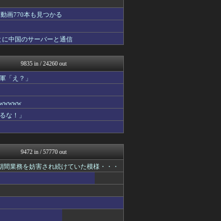
アルファルファモザイク＠ネ...
動画770本も見つかる
みそパンNEWS
投資ちゃんねる
国難にあってもの申す！！
とに中国のサーバーと通信
かせまと！
痛いニュース(ﾉ∀`)
アルファルファモザイク＠ネ...
9835 in / 24260 out
日本第一！ニュース録
理想ちゃんねる
軍「え？」
軍事・ミリタリー速報☆彡
アルファルファモザイク＠ネ...
wwww
まとめたニュース
NEWSまとめもりー｜2c...
るな！」
おーるじゃんる
政経ワロスまとめニュース♪
U-1 NEWS.
モナニュース
9472 in / 57770 out
ふぇー速
watch＠２ちゃんねる
長期間業務を妨害され続けていた模様・・・
もえるあじあ(･∀･)
痛いニュース(ﾉ∀`)
黒マッチョニュース
常識的に考えた
投資ちゃんねる
みそパンNEWS