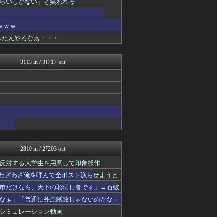
らいしかない」と笑われる
にゅーすアルー！
正義の見方
日本第一！ニュース録
ｗｗｗ
U-1 NEWS.
りしたんやろなぁ・・・
ふぇー速
モナニュース
まとめたニュース
3113 in / 31717 out
NEWSまとめもりー｜2c...
保守速報
おーるじゃんる
あじあニュースちゃんねる
watch＠２ちゃんねる
常識的に考えた
黒マッチョニュース
みそパンNEWS
オレ的ゲーム速報＠刃
国難にあってもの申す！！
2810 in / 27203 out
軍事・ミリタリー速報☆彡
反対する大学生を用意して印象操作
理想ちゃんねる
もえるあじあ(･∀･)
「わざわざ俺を呼んで全ポスト漁らせようと
U-1 NEWS.
市だけなら、天下の恥晒し者です」→石破
にゅーすアルー！
なぁ」「普通に外患誘致じゃないのかな」
政経ワロスまとめニュース♪
日本第一！ニュース録
シミュレーション動画