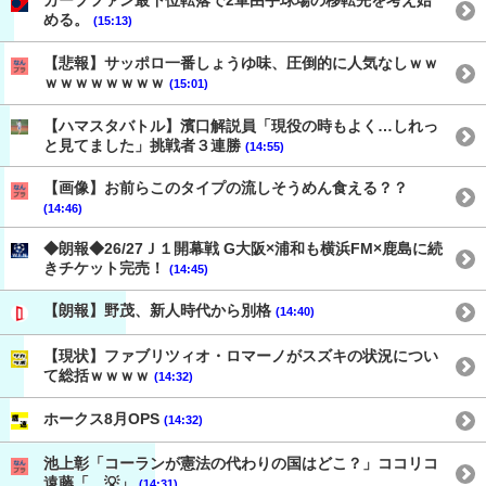
カープファン最下位転落で2軍由宇球場の移転先を考え始
める。
(15:13)
【悲報】サッポロ一番しょうゆ味、圧倒的に人気なしｗｗ
ｗｗｗｗｗｗｗｗ
(15:01)
【ハマスタバトル】濱口解説員「現役の時もよく…しれっ
と見てました」挑戦者３連勝
(14:55)
【画像】お前らこのタイプの流しそうめん食える？？
(14:46)
◆朗報◆26/27Ｊ１開幕戦 G大阪×浦和も横浜FM×鹿島に続
きチケット完売！
(14:45)
【朗報】野茂、新人時代から別格
(14:40)
【現状】ファブリツィオ・ロマーノがスズキの状況につい
て総括ｗｗｗｗ
(14:32)
ホークス8月OPS
(14:32)
池上彰「コーランが憲法の代わりの国はどこ？」ココリコ
遠藤「…💡」
(14:31)