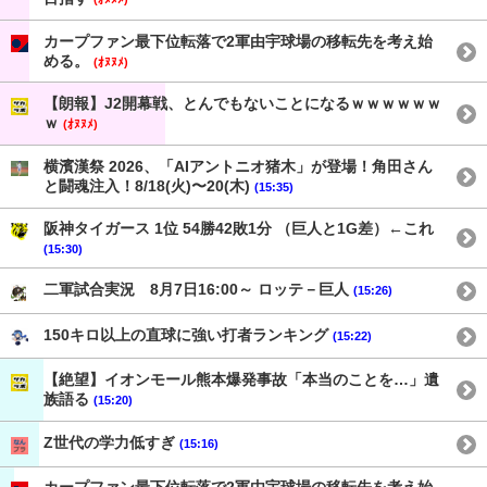
カープファン最下位転落で2軍由宇球場の移転先を考え始
める。
(ｵﾇﾇﾒ)
【朗報】J2開幕戦、とんでもないことになるｗｗｗｗｗｗ
ｗ
(ｵﾇﾇﾒ)
横濱漢祭 2026、「AIアントニオ猪木」が登場！角田さん
と闘魂注入！8/18(火)〜20(木)
(15:35)
阪神タイガース 1位 54勝42敗1分 （巨人と1G差）←これ
(15:30)
二軍試合実況 8月7日16:00～ ロッテ－巨人
(15:26)
150キロ以上の直球に強い打者ランキング
(15:22)
【絶望】イオンモール熊本爆発事故「本当のことを…」遺
族語る
(15:20)
Z世代の学力低すぎ
(15:16)