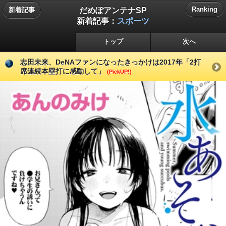
だめぽアンテナSP
Ranking
新着記事
新着記事：
スポーツ
トップ
次へ
志田未来、DeNAファンになったきっかけは2017年「2打
席連続本塁打に感動して」
(PickUP!)