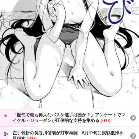
「歴代で最も偉大なバスケ選手は誰か？」アンケートでマ
イケル・ジョーダンが圧倒的な支持を集める
(ｵﾇﾇﾒ)
左手骨折の長谷川信哉が打撃再開 8月中旬に実戦復帰を
目指す
(ｵﾇﾇﾒ)