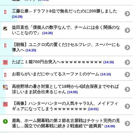
工藤公康←ドラフト6位で無名だったのに200勝しました
(14:29)
益田直也「僕個人の数字なんで、チームには全く関係のな
いことなので」
(14:26)
【朗報】ユニクロ式の置くだけセルフレジ、スーパーにも
導入へ
(14:20)
たばこ１箱700円台突入へｗｗｗｗｗｗｗｗｗｗ
(14:16)
お前らがいまだにやってるスーファミのゲーム
(14:10)
高校野球の暑さ対策として18時から4試合深夜までやれば
涼しいまま試合出来るじゃん
(14:05)
【画像】ハンターハンターの人気キャラ3人、メイドフィ
ギュアになってしまうｗｗｗｗｗｗｗｗ
(14:01)
鹿島、ホーム開幕戦の第２節名古屋戦はチケット完売の見
通し…国立での開幕戦に続き２戦連続で“超満員”
(14:00)