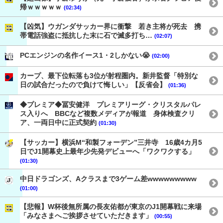
帰ｗｗｗｗｗ
(02:34)
【凶気】ウガンダサッカー界に衝撃 若き主将が死去 携
帯電話強盗に抵抗した末に石で滅多打ち…
(02:07)
PCエンジンの名作イース1・2しかない😭
(02:00)
カープ、最下位転落も3位が射程圏内。新井監督「特別な
日の試合だったので負けて悔しい」【反省会】
(01:36)
◆プレミア◆冨安健洋 プレミアリーグ・クリスタルパレ
ス入りへ BBCなど複数メディアが報道 身体検査クリ
ア、一両日中に正式契約
(01:30)
【サッカー】横浜M“和製フォーデン”三井寺 16歳4カ月5
日でJ1開幕史上最年少先発デビューへ「ワクワクする」
(01:30)
中日ドラゴンズ、Aクラスまで3ゲーム差wwwwwwwww
(01:00)
【悲報】W杯後無所属の長友佑都が東京のJ1開幕戦に来場
「みなさまへご挨拶させていただきます」
(00:55)