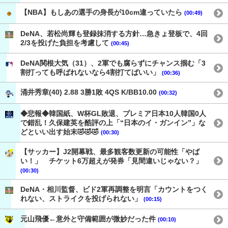
【NBA】もしあの選手の身長が10cm違っていたら
(00:49)
DeNA、若松尚輝も登録抹消する方針…急きょ登板で、4回
2/3を投げた負担を考慮して
(00:45)
DeNA関根大気（31）、2軍でも腐らずにチャンス掴む「3
割打っても呼ばれないなら4割打てばいい」
(00:36)
涌井秀章(40) 2.88 3勝1敗 4QS K/BB10.00
(00:32)
◆悲報◆韓国紙、W杯GL敗退、プレミア日本10人韓国0人
で錯乱！久保建英を酷評の上「“日本のイ・ガンイン”」な
どといい出す始末🤣🤣🤣
(00:30)
【サッカー】J2開幕戦、最多観客数更新の可能性「やば
い！」 チケット6万超えが発券「見間違いじゃない？」
(00:30)
DeNA・相川監督、ビド2軍再調整を明言「カウントをつく
れない、ストライクを投げられない」
(00:15)
元山飛優←意外と守備範囲が微妙だった件
(00:10)