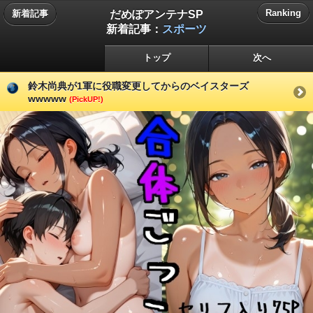
だめぽアンテナSP
Ranking
新着記事
新着記事：
スポーツ
トップ
次へ
鈴木尚典が1軍に役職変更してからのベイスターズ
wwwww
(PickUP!)