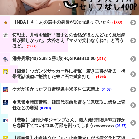
【NBA】もしあの選手の身長が10cm違っていたら
(ｵﾇﾇﾒ)
侍戦士、井端を酷評「選手との会話がほとんどなく意思疎
通が難しかった。大谷さえ『マジで笑わなくね?』と言う
ほど」
(ｵﾇﾇﾒ)
涌井秀章(40) 2.88 3勝1敗 4QS K/BB10.00
(ｵﾇﾇﾒ)
【凶気】ウガンダサッカー界に衝撃 若き主将が死去 携
帯電話強盗に抵抗した末に石で滅多打ち…
(ｵﾇﾇﾒ)
ケガが多かったプロ野球選手※多村仁志禁止
(04:05)
◆悲報◆韓国警察、韓国代表前監督を任意聴取…業務上背
任などの容疑
(03:00)
【悲報】 週刊少年ジャンプさん、最大発行部数653万部か
ら急降下でついに100万部を割ってしまうwwwwww
(02:37)
【超画像】小倉ゆうか（元・小倉優香）が水着グラビア復