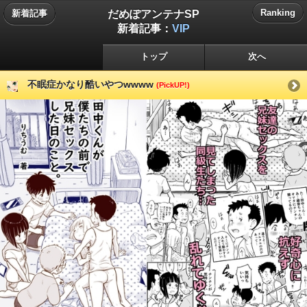
だめぽアンテナSP
Ranking
新着記事
新着記事：
VIP
トップ
次へ
不眠症かなり酷いやつwwww
(PickUP!)