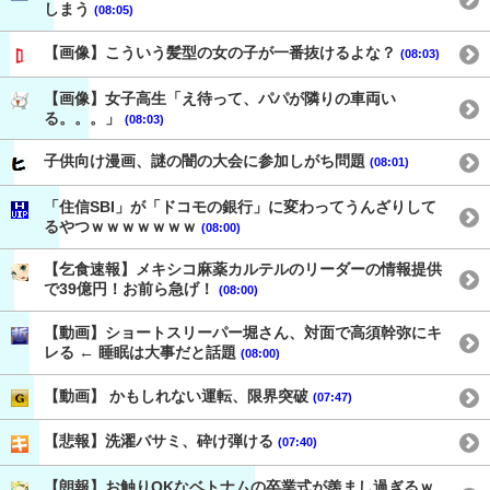
しまう
(08:05)
【画像】こういう髪型の女の子が一番抜けるよな？
(08:03)
【画像】女子高生「え待って、パパが隣りの車両い
る。。。」
(08:03)
子供向け漫画、謎の闇の大会に参加しがち問題
(08:01)
「住信SBI」が「ドコモの銀行」に変わってうんざりして
るやつｗｗｗｗｗｗｗ
(08:00)
【乞食速報】メキシコ麻薬カルテルのリーダーの情報提供
で39億円！お前ら急げ！
(08:00)
【動画】ショートスリーパー堀さん、対面で高須幹弥にキ
レる ← 睡眠は大事だと話題
(08:00)
【動画】 かもしれない運転、限界突破
(07:47)
【悲報】洗濯バサミ、砕け弾ける
(07:40)
【朗報】お触りOKなベトナムの卒業式が羨まし過ぎるｗ