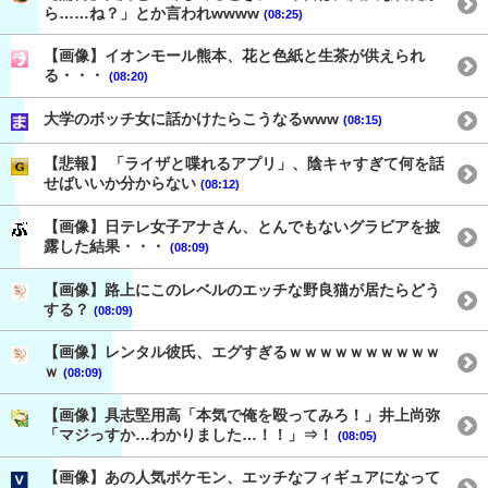
ら……ね？」とか言われwwww
(08:25)
【画像】イオンモール熊本、花と色紙と生茶が供えられ
る・・・
(08:20)
大学のボッチ女に話かけたらこうなるwww
(08:15)
【悲報】 「ライザと喋れるアプリ」、陰キャすぎて何を話
せばいいか分からない
(08:12)
【画像】日テレ女子アナさん、とんでもないグラビアを披
露した結果・・・
(08:09)
【画像】路上にこのレベルのエッチな野良猫が居たらどう
する？
(08:09)
【画像】レンタル彼氏、エグすぎるｗｗｗｗｗｗｗｗｗｗ
ｗ
(08:09)
【画像】具志堅用高「本気で俺を殴ってみろ！」井上尚弥
「マジっすか…わかりました…！！」⇒！
(08:05)
【画像】あの人気ポケモン、エッチなフィギュアになって