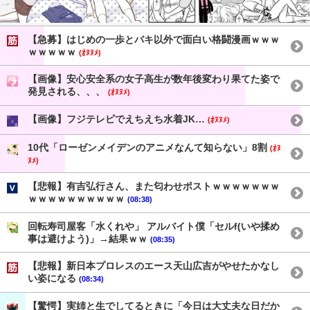
【急募】はじめの一歩とバキ以外で面白い格闘漫画ｗｗｗ
ｗｗｗｗｗ
(ｵﾇﾇﾒ)
【画像】安心安全系の女子高生が数年後変わり果てた姿で
発見される、、、
(ｵﾇﾇﾒ)
【画像】フジテレビでえちえち水着JK…
(ｵﾇﾇﾒ)
10代「ローゼンメイデンのアニメなんて知らない」8割
(ｵﾇ
ﾇﾒ)
【悲報】有吉弘行さん、また匂わせポストｗｗｗｗｗｗｗ
ｗｗｗｗｗｗｗｗｗｗ
(08:38)
回転寿司屋客「水くれや」 アルバイト僕「セルf(いや揉め
事は避けよう)」→結果ｗｗ
(08:35)
【悲報】新日本プロレスのエース天山広吉がやせたかなし
い姿になる
(08:34)
【驚愕】実姉と生でしてるときに「今日は大丈夫な日だか