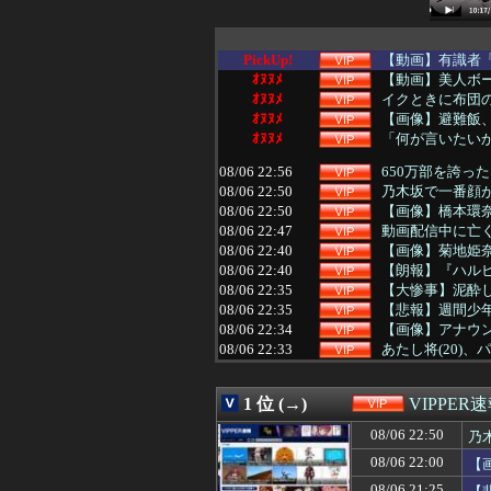
PickUp!
【動画】有識者「
ｵﾇﾇﾒ
【動画】美人ボー
ｵﾇﾇﾒ
イクときに布団の
ｵﾇﾇﾒ
【画像】避難飯
ｵﾇﾇﾒ
「何が言いたいか
08/06 22:56
650万部を誇っ
08/06 22:50
乃木坂で一番顔
08/06 22:50
【画像】橋本環
08/06 22:47
動画配信中に亡く
08/06 22:40
【画像】菊地姫
08/06 22:40
【朗報】『ハルヒ
08/06 22:35
【大惨事】泥酔し
08/06 22:35
【悲報】週間少年
08/06 22:34
【画像】アナウ
08/06 22:33
あたし将(20)
08/06 22:33
IカップAV女優さ
08/06 22:31
【郎報】ワイ、年
1 位 (→)
VIPPER
08/06 22:30
板橋の花火大会
08/06 22:30
【悲報】タクシー
08/06 22:50
乃
08/06 22:27
【悲報】日経平均2
08/06 22:00
【
08/06 22:26
【悲報】警察に射
08/06 22:25
【愕然】セフレが
08/06 21:25