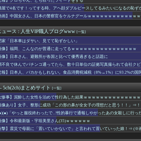
悲報】クロちゃん、とち狂ったツイートをする
藤知事、海外事業所を全て廃止へ「公務員が海外で遊ぶためにある」...
酒屋で4名です！ってする時、アヘ顔ダブルピースしてるみたいになるの恥ず
の作り方が全くわからない…
ン」←炎吐いてきそう 「グリーンドラゴン」←こいつは？
動画】中国女さん、日本の警察官をケルナグールｗｗｗｗｗｗｗｗｗｗｗｗｗ
、ガチでもっと涼しかったよな・・・・・・・・・
、150g×2丁で250円か…高いけど美味そうだし一丁買って...
ュース : 人生VIP職人ブログwww
[一覧]
からタコ殴りにされて被害届出したんやけど示談金どれくらいいけそ...
強のおっぱいがこちらwww
門家「日本車はダサい、見てて恥ずかしい」
で有名な川上産業さん、社名を「プチプチ株式会社」に変更ｗｗｗｗ...
画像】福岡、こんなのが普通に走ってるｗｗｗｗｗｗｗｗｗｗｗｗｗｗｗｗ
サンバ、ケツを振りまくるｗｗｗwｗｗｗｗｗｗｗｗ❤
服ってやつが出てるらしくめっちゃ欲しい
画像】日本さん、避難所が各国と比べて優秀過ぎると話題に
チー牛画像にそっくりすぎる女性、見つかるwww
調不良で休んでパチンコ通ってたら、数十日単位の証拠写真撮られて会社クビ
ース武器化」が裏目に、世界で重レアアース供給網の構築が加速
悲報】日本人、バカかもしれない。食品消費税減税（8%→1%）に93.2%の
人以上になるとパ●ツ気にしなくなる法則ｗｗｗｗｗｗｗｗ
、「更生」という概念を否定してしまう
美人JCアイドル(12)
 - 5ch(2ch)まとめサイト
[一覧]
たくないなら「お酒」をやめて 一番認知症に良くないのは「お酒」...
似のGカップ女子高生「知らないオジさんに襲われてオッパイ揉まれ...
大惨事】泥酔した女性を泊めて性行為した結果ｗｗｗｗｗｗｗｗｗｗｗｗｗｗ
評「競馬の話以外は会話がなく意思疎通ができなかった」大谷「マジ...
画像あり】女子、整形に成功「この形の鼻が全女子の理想だと思う！！」⇒！
子、整形に成功「この形の鼻が全女子の理想だと思う！！」⇒！
学校に行ってるよ！志望してるよ！て方に色々聞きたいです
(●)(●)「やっと服役終わったで...!性的暴行で通報しやがったあの女殺しに行
の乳首
画像】令和最新版・宇垣美里さん(35)ｗｗｗｗｗｗ
実さん、妊娠中に“背中ぱっくり”ドレス＆10cm超ヒール・・・...
衝撃】震災で母親に「置いていかないで」と言われて置いていった娘！⇒ (※
ヱロイ可愛いくても売れんで消えてくセクシー女優
ウォーターサーバー使ったから禿頭を定規で叩いた。直だと伝染るし...
アイリッシュ(24)さん、ライブでマンスジが見える衣装を着て炎...