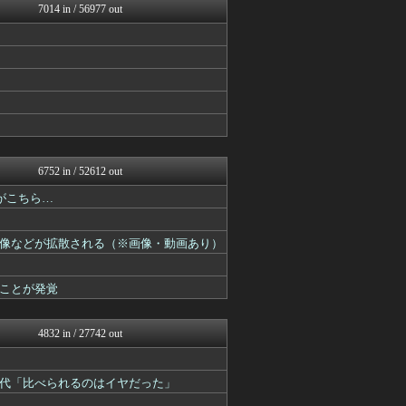
7014 in / 56977 out
マジキチ速報
VIPPER速報
あらまめ2ch
ラビット速報
(*ﾟ∀ﾟ)ゞカガクニュー...
VIPワイドガイド
ガールズVIPまとめ
もみあげチャ～シュ～
妹はVIPPER
キニ速
6752 in / 52612 out
なんJクエスト
ガールズVIPまとめ
がこちら…
なんJミュージアム
思考ちゃんねる
像などが拡散される（※画像・動画あり）
【2ch】ニュー速クオリテ...
(*ﾟ∀ﾟ)ゞカガクニュー...
VIPワイドガイド
ことが発覚
V速ニュップ
キニ速
なんJミュージアム
4832 in / 27742 out
うしみつ-5chまとめ-
不思議.net - 5ch...
スコールちゃんねる｜２ちゃ...
代「比べられるのはイヤだった」
筋肉速報