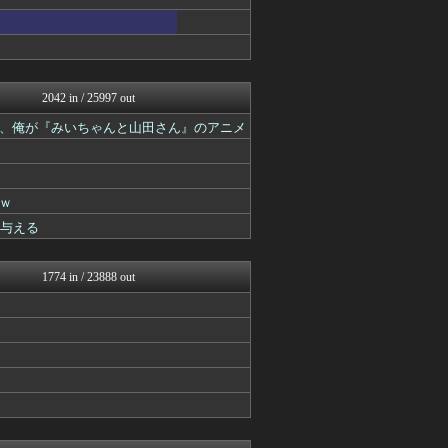
ネラーボイス
働くモノニュース : 人生...
ラビット速報
思考ちゃんねる
V速ニュップ
スコールちゃんねる｜２ちゃ...
2042 in / 25997 out
うしみつ-5chまとめ-
、俺が『みいちゃんと山田さん』のアニメ
不思議.net - 5ch...
筋肉速報
いたしん！
えっ!?またここのサイト?
ｗ
BIPブログ
【2ch】ニュー速クオリテ...
を与える
妹はVIPPER
ぶる速-VIP
バズッター速報
1774 in / 23888 out
まとめCUP
ゴールデンタイムズ
スコールちゃんねる｜２ちゃ...
ラビット速報
コノユビニュース｜みんなの...
うしみつ-5chまとめ-
ぶる速-VIP
コノユビニュース｜みんなの...
不思議.net - 5ch...