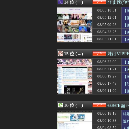
08/06 19:03
14 位 (→)
【悲報】マチア
ひま速(°∀
08/06 19:03
【画像】全身セ
08/05 18:31
【
08/06 19:01
【画像】お乳にす
08/06 19:00
08/05 12:01
ジャンポケ斉藤の
【
08/06 19:00
【画像】Amaz
08/05 09:28
【
08/06 19:00
ハロプロ恵体ラン
08/04 23:25
【
08/06 18:58
【悲報】今のア
08/06 18:52
【衝撃】警察官
08/03 21:01
【
08/06 18:46
【悲報】研究者
08/06 18:45
ハロプロ恵体ラン
15 位 (→)
妹はVIPP
08/06 22:00
【
08/06 21:21
【
08/06 19:27
【
08/06 17:48
【朗
08/06 11:00
【
16 位 (→)
easterEgg
[
08/06 18:18
結
08/06 10:38
連
08/04 08:52
人