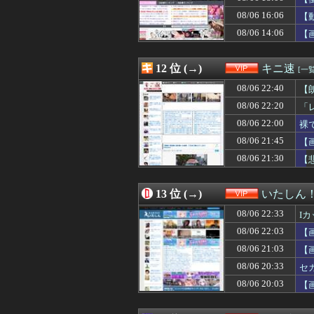
08/06 20:00
原題より邦題の
08/06 16:06
08/06 19:52
専門家「日本車
【
08/06 19:50
【動画】大阪府警
08/06 14:06
【
08/06 19:50
車で要らない装
08/06 19:45
車で要らない装
08/06 19:40
「認知症」になり
12 位 (→)
キニ速
[一覧
08/06 19:39
【画像】女さん
08/06 22:40
【
08/06 19:35
マンション管理会
監
08/06 19:34
プロレスラーなの
08/06 22:20
「
08/06 19:33
【画像】美人犯罪
08/06 22:00
裸
08/06 19:33
【ｼｺ画像】女さ
08/06 21:45
08/06 19:31
【悲報】30代
【
08/06 19:30
【画像】大学生の
08/06 21:30
【
08/06 19:27
【画像あり】アメ
08/06 19:27
【悲報】食用コ
08/06 19:25
【驚愕】彼女と
13 位 (→)
いたしん
08/06 19:15
俺「やべ終電逃し
08/06 22:33
I
08/06 19:12
【画像】隣の家の
08/06 19:10
町のお弁当屋さん
08/06 22:03
【
08/06 19:10
【動画】福岡の電
08/06 21:03
【
08/06 19:09
【AI】Googl
08/06 20:33
セ
08/06 19:09
【画像】ストリ
08/06 19:09
弊社、ゆとり社員
08/06 20:03
【
08/06 19:09
【悲報】アニメ「
08/06 19:05
セクシー女優「熊本