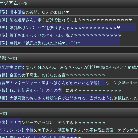
ージアム
[一覧]
長官は円高に協力してほしそうにこっちを見ている
か(元・小倉優香)、まさかの水着グラビア復帰ｗｗｗｗｗ
画像】橋本環奈の谷間、なんかエロい❤
「VIVANT（ヴィヴァント）」 [143211586]
画像】菊地姫奈さん、歩くだけで揺れてしまうｗｗwｗｗｗｗｗｗｗｗｗ❤
女子高生、お前らに苦言ｗｗｗｗｗｗｗｗｗｗ
声優で一番儲けてる？
動画】爆乳JKサンバ、ケツを振りまくるｗｗｗwｗｗｗｗｗｗｗｗ❤
声優で一番儲けてる？
画像】眞子さまそっくりのアイドル、脱ぐｗｗｗｗｗｗｗｗｗｗｗｗ
誤射され…トムラウシ山から女子高校生がヘリで救助搬送 学校行事...
画像】爆乳JK「彼氏と海に来たよ笑❤」ﾊﾟｼｬｯ
室外機バトル、ついに限界突破ｗｗｗｗｗｗ
】夏の同人祭り１０円きたー！！！！！！！！！
番エロくなるスポーツといえばｗｗｗ
速報
[一覧]
塁打・OPS.948のカル・ローリーさんの今季成績ｗｗｗｗｗ...
性の結婚についてです。
画配信中に亡くなったMINAさん（みなちゃん）が誹謗中傷にさらされた経緯
まそっくりのアイドル、脱ぐｗｗｗｗｗｗｗｗｗｗｗｗ
速報】全国の女子高生、お前らに苦言ｗｗｗｗｗｗｗｗｗｗ
カン後藤「BUMPが邦ロックを一変させた」
独身男性」、トレンド1位ｗｗｗｗｗｗ
台育英のマネージャー・星よつはさんがかわいいと話題に ウィンク動画や画
アラブが2兆円の投資決定
速報】れいわ新選組が「いのちの党」に改名ｗｗｗｗｗｗｗｗｗｗｗ
アラブが2兆円の投資決定
動画】大阪府警のおっさん射殺映像が公開される。当然のように無抵抗だった
カン後藤「BUMPが邦ロックを一変させた」
アーエムブレム新作、エッチキャラが実装されて始まるｗｗｗｗｗ
「彼氏と海に来たよ笑❤」ﾊﾟｼｬｯ
[一覧]
川七瀬（51）さん、変わり果てた姿で発見される⇒
っと服役終わったで...!性的暴行で通報しやがったあの女殺...
画像】アナウンサーのおっぱい、デカすぎるｗｗｗｗｗｗｗ
の「戦艦トランプ」、一隻作るのに4兆円かかる模様ｗｗｗ
バドミントン】小椋久美子さん、潮田玲子さんとの不仲説に言及 オグシオ時
小椋久美子さん、潮田玲子さんとの不仲説に言及 オグシオ時代「比...
動画】赤ちゃん👶、おっぱいに興味津々ｗｗｗ