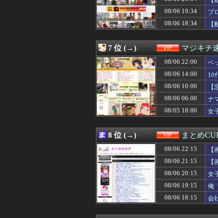
08/06 21:30
【悲報】女さん、
08/06 21:30
シカホワ村上宗隆
08/06 19:34
プ
08/06 21:27
【画像】大谷翔
台
08/06 18:34
【
08/06 21:25
【速報】ちんこ4
08/06 21:25
【悲報】クロち
08/06 21:21
【画像あり】な
7 位 (→)
マジキチ
08/06 21:21
致死率の高いウ
08/06 21:15
08/06 22:00
仙台育英のマネー
ベ
08/06 21:15
周囲の人「おい見
08/06 14:00
1
08/06 21:15
【画像】エロ漫画
08/06 10:00
【
08/06 21:10
【画像】30代
08/06 21:09
【社会】無期刑の
08/06 06:00
ナ
08/06 21:09
【画像】子供7人が
08/05 18:00
女
08/06 21:09
「すげえ…こん
08/06 21:09
【画像】令和最新
08/06 21:03
【たし蟹ぃ】仲
8 位 (→)
まとめCU
08/06 21:03
【画像】セトカン
08/06 22:15
08/06 21:00
【狂気】米政府「
【
08/06 21:00
【速報】NHK職員
08/06 21:15
【
08/06 21:00
【画像】松本人
08/06 20:15
女
08/06 21:00
【動画】仙台育英
08/06 20:50
居酒屋で4名です
08/06 19:15
俺
08/06 20:40
【画像】阿佐ヶ
08/06 18:15
会
08/06 20:40
【閲覧注意・動画
08/06 20:39
【動画】集めら