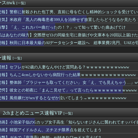
資にハマる若者はギャンブルにハマる若者と同じ傾向がある」
スnwk
[一覧]
親に「置いていかないで」と言われて置いていった娘！⇒ (※画像...
👶、おっぱいに興味津々ｗｗｗ
悲報】警察に射殺された包丁男、直前に母を亡くし精神的ショックを受けてい
イカ、AVになってしまう…「このAV最高やで！」
狂気】米政府「黒人の梅毒患者399人を治療せず放置したらどうなるか見たろ
に電マで毎日クリ○リスをいじられてイカされまくった結果ｗｗｗｗ...
衝撃】「え、これカバー曲だったの！？」って知って驚いた曲あげてけ
新選組が「いのちの党」に改名ｗｗｗｗｗｗｗｗｗｗｗ
豪華すぎると話題に なんでyoutubeに負けたのか・・・
私はあなたの味方】交際歴ゼロの同級生宅に唐揚げや文庫本を20回以上届けた
さん「VIVANT（ヴィヴァント）」
朗報】秋田に日本最大級のAIデータセンター建設へ 総事業費2兆円、UAEが
ブラジャーも取ってください」 女「え、でも見えちゃう…」www...
ーランドさん、●●●みたいな食べ物を販売してしまう
しくないの…………？
ー速報
[一覧]
大統領、ブチギレ「イランはとんでもない二枚舌だ！！」←これｗｗ...
愕然】セフレが42歳の人妻なんやけど質問ある？ｗｗｗｗｗｗｗｗwwww
来心で電マを完全挿入したら抜けなくなった助けてｗｗ
「調子に乗ってスカート短くしすぎちゃったｗ」ﾊﾟｼｬｯ
速報】ちんこ4cmしかないから病院行った結果ｗｗｗｗｗｗｗｗｗｗｗwwww
トレ女子、こういうお尻の割れ目がくっきりのレギンスを履くように...
悲報】整体師「ブラジャーも取ってください」 女「え、でも見えちゃう…」w
界、思ったよりも陽キャの雰囲気が漂うwwwwwww
イドルさん、ヱチヱチ限界点を超えてしまう
驚愕】彼女との初夜に「まんこ見せて」って言ったらｗｗｗｗｗｗｗｗwwww
ん、日本の警察官をケルナグールｗｗｗｗｗｗｗｗｗｗｗｗｗｗｗｗ...
悲報】風俗嬢だがsexするとなぜか泣いてしまう→ｗｗｗｗｗｗｗwwww
透けまくってるOLさんの尻たまらんｗｗｗｗｗｗｗｗｗｗ
て中出ししまくってるけど！！
ムの天気予報士、エッチすぎて炎上ｗｗｗｗ
 2chまとめニュース速報VIP
[一覧]
嫁とのセッ■スが終了したけど質問ある？
動画】小池栄子似のGカップ女子高生「知らないオジさんに襲われてオッパイ
leのエンジニア「AIで仕事がつまらなくなった」
これカバー曲だったの！？」って知って驚いた曲あげてけ
動画】韓国アイドルさん、ヱチヱチ限界点を超えてしまう
産JC、普通に可愛い
衝撃】ガチで『意識高い無能』が好きなワードと言えば？