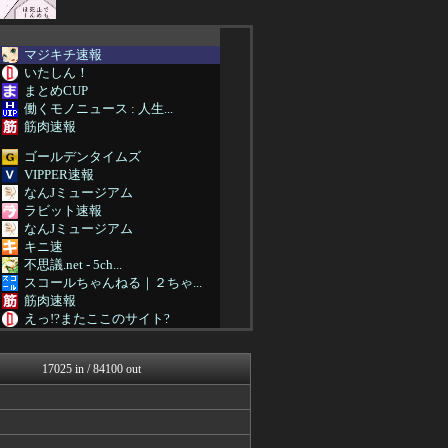
マジキチ速報
いたしん！
まとめCUP
働くモノニュース : 人生...
筋肉速報
ゴールデンタイムズ
VIPPER速報
なんJミュージアム
ラビット速報
なんJミュージアム
キニ速
不思議.net - 5ch...
スコールちゃんねる｜２ちゃ...
筋肉速報
えっ!?またここのサイト?
いたしん！
おうまがタイムズ
17025 in / 84100 out
ぶる速-VIP
あらまめ2ch
なんJクエスト
哲学ニュースnwk
バズッター速報