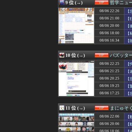
08/06 20:35
研究者「株式投
9 位 (→)
哲学ニュー
08/06 20:35
【衝撃】震災で母
08/06 22:26
08/06 20:34
【動画】赤ちゃん
【
08/06 20:33
セカンドサマーウ
08/06 21:00
【
08/06 20:33
あたし将、同僚男
08/06 20:00
【
08/06 20:30
【速報】れいわ
08/06 20:30
ニコニコ出身者が
08/06 18:00
【
08/06 20:27
【悲報】ヒカキン
08/06 16:34
【
08/06 20:25
【悲報】整体師「
08/06 20:20
【悲報】ディズニ
08/06 20:20
トマトって美味
10 位 (→)
バズッタ
08/06 20:18
【衝撃】トランプ
08/06 22:25
【
08/06 20:15
女子だけど、出
08/06 20:10
【画像】令和JK
08/06 21:25
【
08/06 20:09
【画像】最近の筋
08/06 20:25
【
08/06 20:09
【画像】昔の将棋
08/06 20:06
08/06 19:25
【動画】韓国ア
【
08/06 20:05
【動画】中国女さ
08/06 17:25
【
08/06 20:05
【画像】パン線
08/06 20:03
【緊急】ΔVっ
08/06 20:03
【画像】ベトナ
11 位 (→)
まにゅそく
08/06 20:01
【速報】ワイ、
08/06 22:06
【
08/06 20:00
【悲報】Goog
08/06 20:00
【衝撃】「え、
08/06 20:06
【
08/06 20:00
【画像】アメリカ
08/06 18:06
【