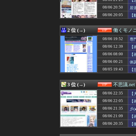
【
08/06 22:23
【衝撃】兵庫県斎
08/06 20:50
居
08/06 22:22
27歳ワイ、彼女
08/06 20:05
08/06 22:20
「レッドドラゴ
【
08/06 22:19
【悲報】昔の夏
08/06 22:18
【衝撃】ワイ「豆腐
2 位 (→)
働くモノニ
08/06 22:15
【悲報】上司さん
08/06 22:15
【画像】歴史上最
08/06 19:52
専
08/06 22:10
【朗報】プチプチ
08/06 12:39
【
08/06 22:10
【動画】爆乳JK
08/06 22:09
最近冷たい空調
08/06 08:00
【
08/06 22:09
女バージョンの
08/06 00:21
体
08/06 22:09
中国の「レアア
08/05 19:43
【
08/06 22:09
【画像】JK、三
08/06 22:07
【悲報】小学館
08/06 22:06
【画像】幸薄そうな
3 位 (→)
不思議.net
08/06 22:06
「認知症」になり
08/06 22:06
【動画】小池栄子
08/06 22:35
【
08/06 22:05
侍戦士、井端を酷
08/06 22:05
【
08/06 22:05
【画像あり】女
08/06 22:04
08/06 21:35
お子さんが専門
彡
08/06 22:03
【画像】菜乃花
08/06 21:09
【
08/06 22:03
【驚愕】田中みな
08/06 20:35
【
08/06 22:03
【画像】普通に
08/06 22:02
派遣のおっさんが
08/06 22:00
【画像】ビリー・