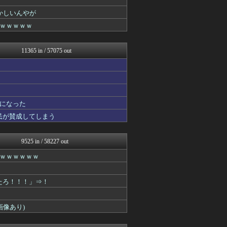
なんJクエスト
かしいんやが
りぷらい速報
ｗｗｗｗｗ
キニ速
なんJクエスト
NEWSぽけまとめーる
11365 in / 57075 out
なんJクエスト
まとめCUP
なんJクエスト
なんJミュージアム
コノユビニュース｜みんなの...
ぶる速-VIP
になった
ガールズVIPまとめ
国民が賛成してしまう
うしみつ-5chまとめ-
ガールズVIPまとめ
なんJクエスト
9525 in / 58227 out
ガールズVIPまとめ
まにゅそく 2chまとめニ...
ｗｗｗｗｗｗ
ガールズVIPまとめ
不思議.net - 5ch...
ガールズVIPまとめ
ったろ！！！」⇒！
いたしん！
なんJクエスト
画像あり)
Zチャンネル＠VIP
ガールズVIPまとめ
ネラーボイス