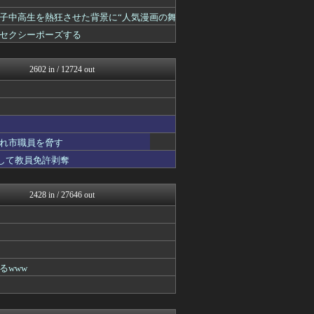
キニ速
【2ch】ニュー速クオリテ...
女子中高生を熱狂させた背景に“人気漫画の舞
ぶる速-VIP
セクシーポーズする
バズッター速報
VIPPER速報
妹はVIPPER
2602 in / 12724 out
りぷらい速報
ラビット速報
キニ速
まとめCUP
なんJミュージアム
コノユビニュース｜みんなの...
れ市職員を脅す
ぶる速-VIP
スして教員免許剥奪
うしみつ-5chまとめ-
不思議.net - 5ch...
Zチャンネル＠VIP
2428 in / 27646 out
いたしん！
哲学ニュースnwk
ネラーボイス
【2ch】ニュー速クオリテ...
キニ速
VIPPER速報
るwww
なんJミュージアム
キニ速
うしみつ-5chまとめ-