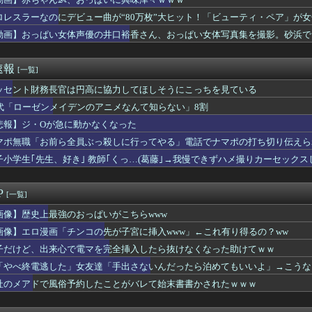
アニメグッズの購入とキャンセルを繰り返して43億円の被害を与え...
、通訳なしで普通に会話。コーチ「今10段階で6ぐらい。来た時は...
ロレスラーなのにデビュー曲が“80万枚”大ヒット！「ビューティ・ペア」が
平、重機メーカーのアンバサダーに就任ｗｗｗ
化”があった
動画】おっぱい女体声優の井口裕香さん、おっぱい女体写真集を撮影。砂浜で
cmしかないから病院行った結果ｗｗｗｗｗｗｗｗｗｗｗwwww
ゃん、とち狂ったツイートをする
んG、母ものエロ漫画大好き部！！！！！！
速報
[一覧]
イルスは強すぎて蔓延しないから人類は滅亡しないとかいうけどさ
ジャー・星よつはさんがかわいいと話題に ウィンク動画や画像など...
ッセント財務長官は円高に協力してほしそうにこっちを見ている
ろよ…」「一人で来てんのかな…？ｗ」「腹でけーｗ」一人焼肉ワイ...
0代「ローゼンメイデンのアニメなんて知らない」8割
「チンコの先が子宮に挿入www」←これ有り得るの？ww
悲報】ジ・Oが急に動かなくなった
半ばの女の子の下着姿、ドスケベすぎるｗｗｗｗｗｗｗｗｗｗｗｗ❤
仮釈放、2025年は「4人」もいたと判明
マポ無職「お前ら全員ぶっ殺しに行ってやる」電話でナマポの打ち切り伝えら
全員『女』の大家族YouTuberwwwwww
子小学生｢先生、好き｣ 教師｢くっ…(葛藤｣→我慢できずハメ撮りカーセック
な事でもマウント合戦て起こるのか」って思ったことｗｗｗｗｗ
版・宇垣美里さん(35)ｗｗｗｗｗｗ
悪い同僚とセックスするΔV無いよな
P
[一覧]
のティファwwwwww
黒人の梅毒患者399人を治療せず放置したらどうなるか見たろ！」...
画像】歴史上最強のおっぱいがこちらwww
が番組出演タレントから性被害wwwwwwwwwwwwwwww...
画像】エロ漫画「チンコの先が子宮に挿入www」←これ有り得るの？ww
志さん、大勢の若いファンに囲まれてご満悦・・・
子だけど、出来心で電マを完全挿入したら抜けなくなった助けてｗｗ
の野球部女子マネ、あざといウィンクでお前らの心を鷲掴みｗｗｗｗ...
！ってする時、アヘ顔ダブルピースしてるみたいになるの恥ずかしい...
「やべ終電逃した」女友達「手出さないんだったら泊めてもいいよ」→こうな
谷姉妹、パンチラしてしまうｗｗｗｗｗｗｗｗｗｗｗｗｗｗｗｗｗ
社のメアドで風俗予約したことがバレて始末書書かされたｗｗｗ
】大阪で警察に射殺された男の動画、エグい 撃たれてから叫びなが...
れた中国美女、めちゃくちゃ可愛い♡♡♡♡♡♡♡♡