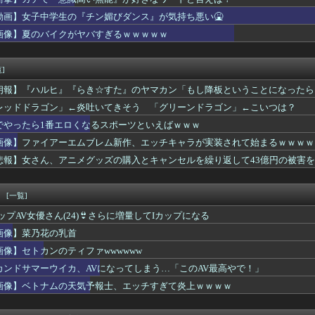
方がセンスがいい映画、ガチで『最強のふたり』しかない
はダサい、見てて恥ずかしい」
動画】女子中学生の『チン媚びダンス』が気持ち悪い🤮
のおっさん射殺映像が公開される。当然のように無抵抗だったことが...
画像】夏のバイクがヤバすぎるｗｗｗｗｗ
備、「電動シート」に決まる・・・ｗ
備、「電動シート」に決まる・・・ｗ
たくないなら「お酒」をやめて 一番認知症に良くないのは「お酒」...
]
「チー牛にナンパされた、最悪！！！！！！」⇒ｗｗｗ
朗報】『ハルヒ』『らき☆すた』のヤマカン「もし降板ということになったら
社「水道出しっぱなしになっていませんか？」俺「猫が飲むように...
督やります」
にデビュー曲が“80万枚”大ヒット！「ビューティ・ペア」が女子...
レッドドラゴン」←炎吐いてきそう 「グリーンドラゴン」←こいつは？
ランキング1位の女がヤバいwwwwwwwww
でやったら1番エロくなるスポーツといえばｗｗｗ
ん「育乳の成果がすごい………」ﾊﾟｼｬ→お乳エ○チ過ぎワロタｗ...
の男、ほぼもれなく彼岸島のこのエロシーンで抜いてる件
画像】ファイアーエムブレム新作、エッチキャラが実装されて始まるｗｗｗｗ
頃に出会った小学生と大人になってから再会し結婚した男、めちゃく...
悲報】女さん、アニメグッズの購入とキャンセルを繰り返して43億円の被害
リカ産JC、普通に可愛い
オロギの会社、インターネットのデマのせいで倒産・・・
の初夜に「まんこ見せて」って言ったらｗｗｗｗｗｗｗｗwwww
！
[一覧]
た」女友達「手出さないんだったら泊めてもいいよ」→こうなるww...
カップAV女優さん(24)👙さらに増量してIカップになる
室外機の風が玄関に直撃😱
「申し訳ないが消費税1%になったらその分商品代を値上げするわ」...
画像】菜乃花の乳首
車、複数の駅で「チ〇ポッ❤」という構内アナウンスが流れる騒ぎw...
画像】セトカンのティファwwwwww
e、Geminiが大赤字、史上初のマイナスキャッシュフローに...
カンドサマーウイカ、AVになってしまう…「このAV最高やで！」
ートビューでとんでもない爆胸ｗｗｗｗｗｗｗｗｗｗ
が5万円のスーツを着てたので総務部にチクったったwww
画像】ベトナムの天気予報士、エッチすぎて炎上ｗｗｗｗ
ヤニねこ」BPOに通報され審議入りか
に300万円寄付します」彡(^)(^)「汚い金ありがとうやで...