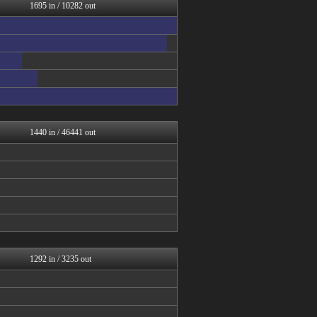
Zチャンネル＠VIP
1695 in / 10282 out
いたしん！
BIPブログ
ネラーボイス
【2ch】ニュー速クオリテ...
VIPワイドガイド
ネギ速
ネギ速
ネギ速
(*ﾟ∀ﾟ)ゞカガクニュー...
1440 in / 46441 out
1292 in / 3235 out