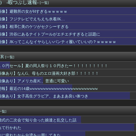
プで会った外国人から「妊娠した」って言われたんやが
°) -暇つぶし速報-
[一覧]
ックスの女ｗｗｗｗｗｗｗｗ
画像】避難所の女がHすぎるｗｗｗｗｗ
べての栄養が注がれた肉体を持つ、見つかるwwwwww
被害女性「バウムクーヘン売ったりTikTokライブしててムカつ...
画像】フジテレビでえちえち水着JK…
on配達員、ブチギレる・・・・・
画像】相澤仁美のケツがセクシーすぎる
キングTOP10
画像】渋谷にあるナイトプールがエチエチすぎると話題に
ニメ、女に自分の趣味をやらせる系から女に池沼役をやらせる系へ変化
の発砲判断、やりすぎなのか！！！！
画像】JKってこんなイヤらしいパンティ履いていいの？ｗｗｗｗｗ
「株式投資にハマる若者はギャンブルにハマる若者と同じ傾向がある」
キングTOP10
ER
[一覧]
１０円セール】夏の同人祭り１０円きたー！！！！！！！！！
画像あり】なんG、母ものエロ漫画大好き部！！！！！！
画像あり】アメリカ産JC、普通に可愛い
報】最近の14歳wwwwwwwwwwwwwwwwwwwwwwwww
画像あり】女子高生グラビア、まあまあ良い体つき
一覧]
婚式の二次会で知り合った娘達と乱交した話
れて行かれた
生に疲れたから台湾を一周してきた