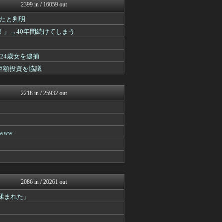
スコールちゃんねる｜２ちゃ...
2399 in / 16059 out
不思議.net - 5ch...
たと判明
筋肉速報
いたしん！
！」→40年間続けてしまう
えっ!?またここのサイト?
ラビット速報
【2ch】ニュー速クオリテ...
24歳女を逮捕
ぶる速-VIP
巨額投資を協議
バズッター速報
もみあげチャ～シュ～
りぷらい速報
2218 in / 25932 out
NEWSぽけまとめーる
まとめCUP
なんJミュージアム
うしみつ-5chまとめ-
www
ぶる速-VIP
まにゅそく 2chまとめニ...
VIPPER速報
不思議.net - 5ch...
Zチャンネル＠VIP
いたしん！
2086 in / 20261 out
BIPブログ
揉まれた」
【2ch】ニュー速クオリテ...
哲学ニュースnwk
あらまめ2ch