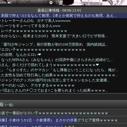
最新記事情報 - 08/06 23:01
刺股で抑えつけるなんて無理。2本とか袈裟で抑えるのも無理。あえ...
トレーサーさん(24)、ガチで美人wwwwww
シーツをギューってする女さんwww
、レベチｗｗｗｗｗｗｗｗｗｗｗｗｗｗｗ
わからない」松本まりか(41) 熊本支援で“大きい口でピザ頬張...
た「週刊少年ジャンプ」発行部数が初の100万部割れ 国内紙雑誌...
がエロい子ｗｗｗｗｗｗｗｗｗｗｗｗｗｗｗｗｗｗｗ
奈の谷間、なんかエロい❤
なったMINAさん（みなちゃん）が誹謗中傷にさらされた経緯がこ...
奈さん、歩くだけで揺れてしまうｗｗwｗｗｗｗｗｗｗｗｗ❤
』『らき☆すた』のヤマカン「もし降板ということになったら、俺が...
た女性を泊めて性行為した結果ｗｗｗｗｗｗｗｗｗｗｗｗｗｗｗｗｗ...
ジャンプのグッズ(43億円分)を注文し全てキャンセルした女逮捕...
ンサーのおっぱい、デカすぎるｗｗｗｗｗｗｗ
、パパ活おじさんのチ◯コでおま○こを擦られまくった結果ｗｗｗｗ...
ん(24)👙さらに増量してIカップになる
上彼女(31)と付き合い完全に「ヒモ状態」になった結果ｗｗｗ
速報
にセクシー女優松本いちかと新井リマおって草
[一覧]
運転手、儲かりまくることが判明ｗｗｗｗｗｗｗｗｗｗｗｗｗｗｗｗ...
木坂で一番顔がエロい子ｗｗｗｗｗｗｗｗｗｗｗｗｗｗｗｗｗｗｗ
013「1万円です」日経平均2026「6万円です」←これは年...
画像】小倉ゆうか(元・小倉優香)、まさかの水着グラビア復帰ｗｗｗｗｗ
殺された包丁男、直前に母を亡くし精神的ショックを受けていたと判...
42歳の人妻なんやけど質問ある？ｗｗｗｗｗｗｗｗwwww