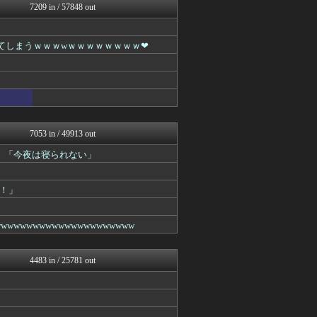
7209 in / 57848 out
いたしん！
なんJクエスト
キニ速
してしまうｗｗｗwｗｗｗｗｗｗｗｗ❤
あらまめ2ch
ネラーボイス
ゴールデンタイムズ
なんJミュージアム
ガールズVIPまとめ
ガールズVIPまとめ
妹はVIPPER
7053 in / 49913 out
ガールズVIPまとめ
ガールズVIPまとめ
ろ」「今夜は寝られない」
ガールズVIPまとめ
ガールズVIPまとめ
！」
なんJミュージアム
ガールズVIPまとめ
ガールズVIPまとめ
wwwwwwwwwwwwwwwwww
不思議.net - 5ch...
スコールちゃんねる｜２ちゃ...
もみあげチャ～シュ～
4483 in / 25781 out
筋肉速報
えっ!?またここのサイト?
いたしん！
BIPブログ