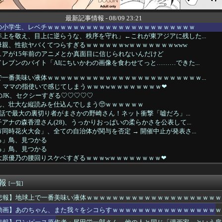
最新記事情報 - 08/09 23:21
の小学生、レベチｗｗｗｗｗｗｗｗｗｗｗｗｗｗｗｗｗｗｗｗｗｗｗ
上を敬え、目上に逆らうな、秩序を守れ」←これが東アジアに残した...
母親、性欲ヤバくてつらすぎるｗｗｗｗｗｗwｗｗｗｗｗｗｗwww
ュアが15年前のアニメとか真面目に信じられないんだけど
レブンのバイト「AIにちいかわの画像を食わせてっと………できた...
一番美味い液体ｗｗｗｗｗｗｗｗｗｗｗｗｗｗｗｗｗｗｗｗｗｗｗｗ...
、ママの指使いで感じてしまうｗｗｗwｗｗｗｗｗｗｗｗ❤
のJK、セクシーすぎる♡♡♡♡♡
ん、壮大な縦読みを仕込んでしまう🥺ｗｗｗｗｗｗ
最新話で最大の裏切り者がまさかの野崎さん！ネット衝撃「嘘だろ」...
アナの森香澄さん(28)、うっかりおっぱいの柔らかさを公表して...
同時花火大会」、全ての自治体が関与を否定 → 開催中止が発表さ...
る」鳥、見つかる
る」鳥、見つかる
大原優乃の腰回りスケベすぎるｗｗｗwｗｗｗｗｗｗｗｗ❤
、お乳の始まり解禁
開催「琵琶湖三市同時花火大会」、市公式「そんな花火大会は存在し...
速報
ャル「おにーさんイケメンだしどこでもついて行くよ♡♡♡♡」⇒♡♡
[一覧]
子、勝利の喜びでムチムチおっぱいバルンバルンでムホホ
悲報】地球上で一番美味い液体ｗｗｗｗｗｗｗｗｗｗｗｗｗｗｗｗｗｗｗｗｗ
くん、ホテルでバイト先の気の強い巨乳オバちゃん(41)の乳首を...
動画】あのちゃん、また我々をシコらすｗｗｗｗｗｗｗｗｗｗｗｗｗｗｗｗｗ
者だった遊戯王、いつの間にか売上4位になる
求める「普通の男性」の条件がこちらｗｗｗｗｗｗｗ