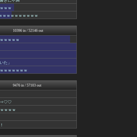
書きに不満
【2ch】ニュー速クオリテ...
ｗｗｗ
ぶる速-VIP
ｗｗｗｗｗｗｗｗｗｗｗ
あらまめ2ch
キニ速
なんJクエスト
10396 in / 52146 out
バズッター速報
なんJクエスト
ｗｗｗｗｗ
りぷらい速報
VIPPER速報
なんJクエスト
NEWSぽけまとめーる
いた」
ラビット速報
ｗｗｗｗｗｗｗ
なんJクエスト
まとめCUP
なんJクエスト
9476 in / 57103 out
なんJミュージアム
コノユビニュース｜みんなの...
ぶる速-VIP
⇒♡♡
ゴールデンタイムズ
なんJクエスト
ｗｗｗｗｗ
まにゅそく 2chまとめニ...
不思議.net - 5ch...
！
哲学ニュースnwk
なんJクエスト
Zチャンネル＠VIP