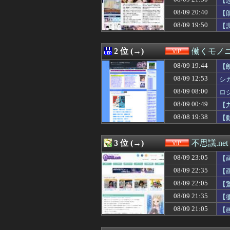
【
08/09 22:30
【画像】吉岡里帆
08/09 20:40
【
08/09 22:30
【画像】女の子
08/09 19:50
08/09 22:30
ワイ、軽貨物ド
【
08/09 22:30
【画像】本田望結
08/09 22:27
【朗報】うつ病
2 位 (→)
働くモノニ
08/09 22:25
【驚愕】ピンサロと
08/09 22:23
【衝撃】WEST
08/09 19:44
【
08/09 22:22
車間詰められた
08/09 12:53
シ
08/09 22:20
【動画】あのちゃ
08/09 22:19
【困惑】靖国神
08/09 08:00
ロ
08/09 22:18
【衝撃】筋トレ
08/09 00:49
【
08/09 22:15
【画像】在阪局
08/08 19:38
【
08/09 22:15
【朗報】セルフレ
08/09 22:15
【画像】陸上女子
08/09 22:10
【悲報】お前らが
3 位 (→)
不思議.net
08/09 22:10
【動画】JKの
08/09 22:09
元ジャンポケ斉藤
08/09 23:05
【
08/09 22:09
【悲報】高野連「
08/09 22:35
【
08/09 22:08
韓国サッカー協
08/09 22:06
08/09 22:05
【画像】爆美女ギ
【
08/09 22:06
【動画】ロシア
08/09 21:35
【
08/09 22:05
【驚愕】陰キャ女
08/09 21:05
【
08/09 22:05
【特攻隊員の本音
08/09 22:05
【悲報】「日本式
08/09 22:03
【わかる】夕美