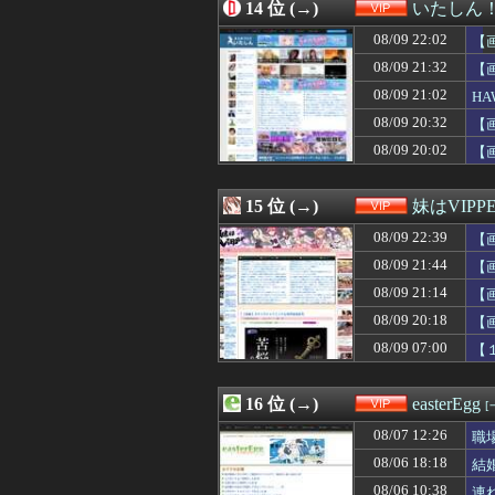
08/09 19:27
14 位 (→)
【悲報】FIFA
いたしん
08/09 19:25
【驚愕】医者「
08/09 22:02
【
08/09 19:15
彼女のまんこに異
08/09 19:11
08/09 21:32
【悲報】洋服の青
【
08/09 19:10
【ＧＩＦ】仙台
08/09 21:02
H
08/09 19:09
ショートスリーパ
08/09 20:32
【
08/09 19:09
【熊本地震】車
08/09 19:03
【えぇ】サラ金
08/09 20:02
【
08/09 19:02
【朗報】むちむち
08/09 19:00
【画像】白石麻衣
15 位 (→)
妹はVIPP
08/09 22:39
【
08/09 21:44
【
08/09 21:14
【
08/09 20:18
【
08/09 07:00
【
16 位 (→)
easterEgg
[
08/07 12:26
職
08/06 18:18
結
08/06 10:38
連