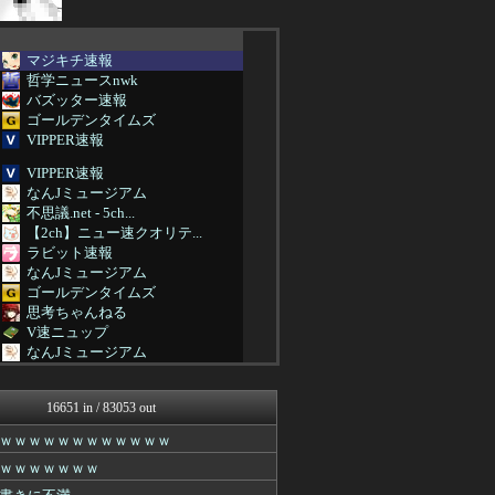
マジキチ速報
哲学ニュースnwk
バズッター速報
ゴールデンタイムズ
VIPPER速報
VIPPER速報
なんJミュージアム
不思議.net - 5ch...
【2ch】ニュー速クオリテ...
ラビット速報
なんJミュージアム
ゴールデンタイムズ
思考ちゃんねる
V速ニュップ
なんJミュージアム
妹はVIPPER
スコールちゃんねる｜２ちゃ...
16651 in / 83053 out
不思議.net - 5ch...
筋肉速報
ｗｗｗｗｗｗｗｗｗｗｗｗ
えっ!?またここのサイト?
ｗｗｗｗｗｗｗ
ゴールデンタイムズ
おうまがタイムズ