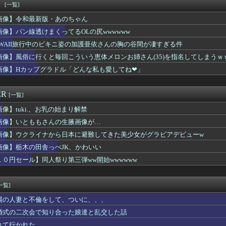
会長、UEFAが許してくれなくて詰む・・・
！
[一覧]
妊娠は難しい身体」彼女「うぅ…」ワイ「（やった！）」→wwww
画像】令和最新版・あのちゃん
変おきたwww
山の「空調ウェア」ガチでエグいwwwwwwwwwww
画像】パン線透けまくってるOLの尻wwwwww
育英の女子マネ、神聖な甲子園でウインクをしてしまうｗｗｗ
AWAII旅行中のビキニ姿の加護亜依さんの胸の谷間が凄すぎる件
ーの堀大輔さん、4時間寝てた事がバレるwwwww
画像】風俗に行くと毎回こういう恵体メロンお姉さん(35)を指名してしまうｗ
中泊避難民 ガソリンが空になり亡くなる
で借りて風ｲ谷行ったｗ
画像】Hカップグラドル「どんな私も愛してね❤」
女子バレー選手さん、脱いでしまう💕💕💕
さん(34)、高校生の息子がいるオカンみたいになってしまう
ER
[一覧]
画像】tuki.、お乳の始まり解禁
画像】いとももさんの生腋画像が…
画像】ウクライナから日本に避難してきた美少女がグラビアデビューw
画像】栃木の田舎っぺJK、かわいい
１０円セール】同人祭り第三弾ww開始wwwwww
一覧]
場の人妻と不倫をして、ついに、、、
婚式の二次会で知り合った娘達と乱交した話
れて行かれた