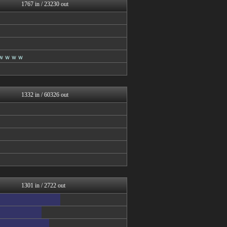
ぶる速-VIP
1767 in / 23230 out
バズッター速報
まとめCUP
BIPブログ
スコールちゃんねる｜２ちゃ...
ぶる速-VIP
ｗｗｗｗ
コノユビニュース｜みんなの...
Zチャンネル＠VIP
いたしん！
ラビット速報
1332 in / 60326 out
1301 in / 2722 out