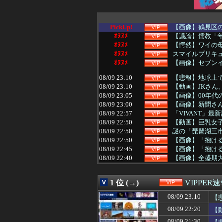
PickUp!
【画像】鶴見区
ｵﾇﾇﾒ
【議論】儒教「年
ｵﾇﾇﾒ
【愕然】ワイの
ｵﾇﾇﾒ
スマイルプリキ
ｵﾇﾇﾒ
【画像】セブンイ
08/09 23:10
【悲報】地球上で
08/09 23:10
【動画】JKさん
08/09 23:05
【画像】00年代
08/09 23:00
【画像】新聞さ
08/09 22:57
「VIVANT」
08/09 22:50
【動画】巨乳女子
08/09 22:50
謎の「琵琶湖三市
08/09 22:50
【画像】「抱け
08/09 22:45
【画像】「抱け
08/09 22:40
【画像】全盛期
08/09 22:39
【画像】tuki.
08/09 22:35
【画像】8/22
1 位 (→)
VIPPER
08/09 22:35
【画像あり】ギ
08/09 22:34
【動画】野球女
08/09 23:10
【
08/09 22:33
【興奮】ワイ童貞
08/09 22:20
【
08/09 22:32
カードゲーム王
08/09 22:31
【驚愕】女性が
08/09 21:30