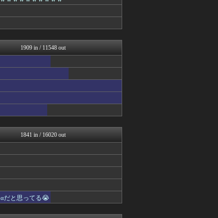
まにゅそく 2chまとめニ...
不思議.net - 5ch...
Zチャンネル＠VIP
いたしん！
ネラーボイス
キニ速
1909 in / 11548 out
【2ch】ニュー速クオリテ...
2chまとめ・読み物・長編...
哲学ニュースnwk
VIPワイドガイド
(*ﾟ∀ﾟ)ゞカガクニュー...
えっ!?またここのサイト?
ゴールデンタイムズ
VIPPER速報
ラビット速報
(*ﾟ∀ﾟ)ゞカガクニュー...
1841 in / 16020 out
VIPワイドガイド
働くモノニュース : 人生...
BIPブログ
スコールちゃんねる｜２ちゃ...
不思議.net - 5ch...
筋肉速報
いたしん！
αだと思ってる😭
キニ速
【2ch】ニュー速クオリテ...