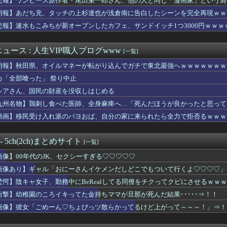
悲報】ワンピース原作者・尾田栄一郎さん、他の人と同じ「漫画家」という肩
さん、アドリブで相手役俳優の手を取りお胸に押し当てるｗｗｗｗｗ...
朗報】あだち充、タッチの上杉達也が浅倉南に告白したシーンを完全再現ｗｗ
が性行為の後にして欲しいことがこちら・・・
ライバーという職業をしる
悲報】速水もこみちが新オープンしたカフェ、サンドイッチ1つ3000円ｗｗ
さん(22)、和装が似合いすぎる美人に完成する
が治って復職できたらマッマと旅行に行きたい・・・・・・・・・
ュース : 人生VIP職人ブログwww
[一覧]
かいう3000～5000円でちんちんしゃぶってもらえる場所w...
.重岡大毅さん＆濵田崇裕さんが結婚発表、メンバー過半数が既婚者...
朗報】秋田県、オイルマネーが転がり込んでガチで東北最強へｗｗｗｗｗｗｗ
時の対処法3選
カ「全部喰った」 祭り中止
ん、また我々をシコらすｗｗｗｗｗｗｗｗｗｗｗｗｗｗｗｗｗｗｗｗ...
社「軍服コスプレやめろ、“慰霊”の意味考えろ」・・・・・・・・・
シアさん、国民の財産を没収しはじめる
初心者ワイ「5年もやればゴリマッチョやろなぁ…」←これｗｗｗｗｗ
九州名物】鶏刺し食べた医師、全身麻痺へ…「死んだほうが良かったと思って
の女子アナさん、なんG民好みだと話題に
動画】移民受け入れ派のパヨおば、自分の家に来られたら全力で拒否るｗｗｗ
ジ中に後ろでただ立ってる店員さんに時給が発生するのおかしい←3...
の中→高→大の成長記録 凄いw
PS6に求めてることって何？ｗｗｗｗｗｗｗｗｗｗ
 - 5ch(2ch)まとめサイト
[一覧]
このチチ揺れダンスｗｗｗｗｗｗｗｗｗｗｗｗｗｗ
慎二被告のTikTokライブ、求刑7年直後にうつろな目で高額ギ...
画像】00年代のJK、セクシーすぎる♡♡♡♡♡
暑熱対策で第2試合は13:30プレイボールや！」←こいつら
画像あり】ギャル「おにーさんイケメンだしどこでもついて行くよ♡♡♡♡」
会、W杯で外国人審判に性接待をしていたことがバレて大炎上
ャル「彼氏に可愛いって言われたい」美容師「ええ～彼氏さん厳しい...
驚愕】陰キャ女子、勤務中にBeRealしてる同僚をチクってクビにさせるｗｗ
の少年、姉（14）の水着姿に勃起してしまうｗｗｗｗｗｗ
衝撃】幼稚園のころイキってた金持ちママが旦那が死んだ結果･････⇒！！
子、勤務中にBeRealしてる同僚をチクってクビにさせるｗｗｗ...
画像】彼女「ごめーん♡ちょびっツ散らかってるけど上がって～～～！」⇒！
】「ああァ、だまされちゃった。今度生れる時はアメリカへ生れるぞ...
漫画」、中国・韓国にガチ惨敗 世界標準は縦読みフルカラーへ・・...
しおんってセクシー女優好きなんだけどさ