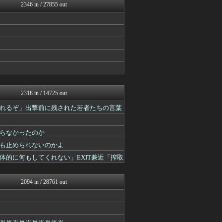
V速ニュップ
2346 in / 27855 out
キニ速
VIPPER速報
なんJミュージアム
BIPブログ
ラビット速報
スコールちゃんねる｜２ちゃ...
不思議.net - 5ch...
筋肉速報
いたしん！
あらまめ2ch
2318 in / 14725 out
【2ch】ニュー速クオリテ...
れるぞ」出撃前に残された若者たちの言葉
ぶる速-VIP
バズッター速報
ゴールデンタイムズ
らなかったのか
キニ速
りぷらい速報
も止められないのかよ
妹はVIPPER
的に何もしてくれない」EXIT兼近「搾取
NEWSぽけまとめーる
まとめCUP
BIPブログ
2094 in / 28761 out
スコールちゃんねる｜２ちゃ...
ゴールデンタイムズ
コノユビニュース｜みんなの...
ぶる速-VIP
ｗｗｗｗｗｗｗｗｗｗ