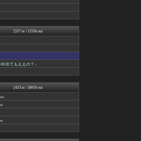
おうまがタイムズ
VIPPER速報
キニ速
あらまめ2ch
【2ch】ニュー速クオリテ...
ぶる速-VIP
2557 in / 13556 out
バズッター速報
ラビット速報
りぷらい速報
哲学ニュースnwk
まとめCUP
ゴールデンタイムズ
AV出てもええの？」
妹はVIPPER
なんJミュージアム
ぶる速-VIP
コノユビニュース｜みんなの...
2433 in / 30810 out
不思議.net - 5ch...
えっ!?またここのサイト?
ww
いたしん！
w
キニ速
【2ch】ニュー速クオリテ...
ネラーボイス
w
あらまめ2ch
BIPブログ
思考ちゃんねる