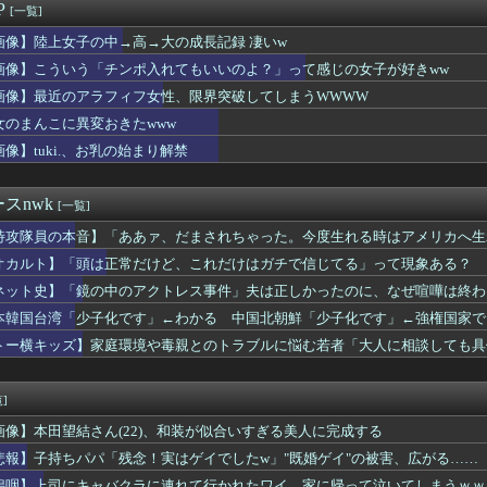
れた車ｖｓ1年間マニュアル車
P
[一覧]
ン盆踊り、有名女優に冷笑されてしまう
充、タッチの上杉達也が浅倉南に告白したシーンを完全再現ｗｗｗｗｗ
画像】陸上女子の中→高→大の成長記録 凄いw
ん、アタリ嬢とハズレ嬢の紹介文の差が露骨すぎるｗｗｗｗｗｗｗｗ...
画像】こういう「チンポ入れてもいいのよ？」って感じの女子が好きww
(17)ちゃん、えちえち色白ボディを公開wwwwwwwww
画像】最近のアラフィフ女性、限界突破してしまうWWWW
子園アルプスで本気チアしてた坂道メンバーたち
れない運転、限界突破・・・・・
女のまんこに異変おきたwww
屋さん「席でおむつ交換はちょっと・・」 パパ「子どもとか育てた...
画像】tuki.、お乳の始まり解禁
33)のおっぱいwwwwwwww
くと毎回こういう恵体メロンお姉さん(35)を指名してしまうｗｗ...
ラックコーヒー飲め
スnwk
[一覧]
だち充、タッチの告白シーンから40年記念で自分自身が浅倉南にな...
特攻隊員の本音】「ああァ、だまされちゃった。今度生れる時はアメリカへ生
気を患っていた・・・
チンコしごかれたらｗｗｗｗｗｗｗｗｗｗｗwwww
オカルト】「頭は正常だけど、これだけはガチで信じてる」って現象ある？
すよー」 わい(全身麻酔に耐えて見せる！うおおおおおお！！！！...
ネット史】「鏡の中のアクトレス事件」夫は正しかったのに、なぜ喧嘩は終わ
後継者が「千鳥」になるなんて誰が予想できたんや
、犬の散歩→パチスロ これしかない
本韓国台湾「少子化です」←わかる 中国北朝鮮「少子化です」←強権国家で
舎っぺJK、かわいい
トー横キッズ】家庭環境や毒親とのトラブルに悩む若者「大人に相談しても具体
さん、国民の財産を没収しはじめるｗｗｗｗｗ
ようとする大人をどう除外するか」
アラフィフ女性、限界突破してしまうWWWW
BI幾田りら、最新のCカップお乳wwwwwwwwww
]
ん、壮大な縦読みを仕込んでしまう🥺ｗｗｗｗｗｗ
画像】本田望結さん(22)、和装が似合いすぎる美人に完成する
ライナ支援機を狙った軍用爆弾ドローン、空港職員が蹴り落として偶...
、ドナウ川の水位が低下してマンモスの骨や沈没したドイツ軍の戦艦...
悲報】子持ちパパ「残念！実はゲイでしたw」"既婚ゲイ"の被害、広がる……
リキュア、前作から売上が10億円ダウンwwwwwwwww
嗚咽】上司にキャバクラに連れて行かれたワイ、家に帰って泣いてしまうｗｗ