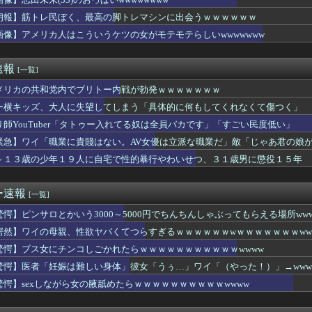
下後輩が他社の人間に俺の名前を言う時に「呼び捨て」にするのが腹...
ス原作者・尾田栄一郎さん、他の人と同じ「漫画家」という肩書きに...
朗報】筋トレ民ぼく、最高の脚トレマシンに出会うｗｗｗｗｗｗ
ャバクラに連れて行かれたワイ、家に帰って泣いてしまうｗｗｗｗｗ...
画像】アメリカ人はこういうケツの女がモテモテらしいwwwwwww
れた車ｖｓ1年間マニュアル車
「シンギュラリティは来ない」←これマジ？
中でこれやる奴ｗｗｗｗ
速報
[一覧]
母親、性欲ヤバくてつらすぎるｗｗｗｗｗｗwｗｗｗｗｗｗｗwww
の娘「ママー！ちいかわのシール貼ったよー！」親「！！！！！！」
メリカの共和党内でブリトー内戦が勃発ｗｗｗｗｗｗｗ
こいつが天下失った理由
ー横キッズ、大人に失望してしまう「具体的に何もしてくれなくて傷つく」
頭は正常だけど、これだけはガチで信じてる」って現象ある？
り師YouTuber「タトゥー入れてる奴は全員バカです」「すごい民度低い」
う「チンポ入れてもいいのよ？」って感じの女子が好きww
ルデンボンバーのライブステージに不審者が乱入
緊急】ワイ「職業に貴賤はない。AV女優は立派な職業だ」敵「じゃあ君の娘が
イナから日本に避難してきた美少女がグラビアデビューw
～１３歳の少年１９人に自宅で性的暴行やわいせつ、３１歳男に懲役１５年
ん、とんでもない服を着てしまうｗｗｗwｗｗｗｗｗｗｗｗ❤
都会度ランキング』がこちらwwwwwwwwwwwwwwwww...
りたての女の子の運転がこちらｗｗｗｗｗ
ー速報
[一覧]
ごめーん♡ちょびっツ散らかってるけど上がって～～～！」⇒！！
セ○クスして連続でイカせまくった結果ｗｗｗｗｗｗｗｗｗｗｗ
驚愕】ピンサロとかいう3000～5000円でちんちんしゃぶってもらえる場所ww
中のビキニ姿の加護亜依さんの胸の谷間が凄すぎる件
愕然】ワイの母親、性欲ヤバくてつらすぎるｗｗｗｗｗｗwｗｗｗｗｗｗｗww
、ぶっ壊れ最強が現れインフレ 環境崩壊ｗｗｗｗ
驚愕】ブス女にチンコしごかれたらｗｗｗｗｗｗｗｗｗｗｗwwww
ポケ斎藤、乞食ライバーと化し正式に終わる・・・
スリーパー堀大輔さん、誹謗中傷コメントが1万件を越えて号泣して...
驚愕】医者「妊娠は難しい身体」彼女「うぅ…」ワイ「（やった！）」→www
ー」の美人が店舗をオープンwww
驚愕】sexしながら女の腋舐めたらｗｗｗｗｗｗｗｗｗｗwwww
「あー、一回出すわ」←いやすごすぎるだろｗｗｗｗｗｗ
れた車ｖｓ1年間マニュアル車