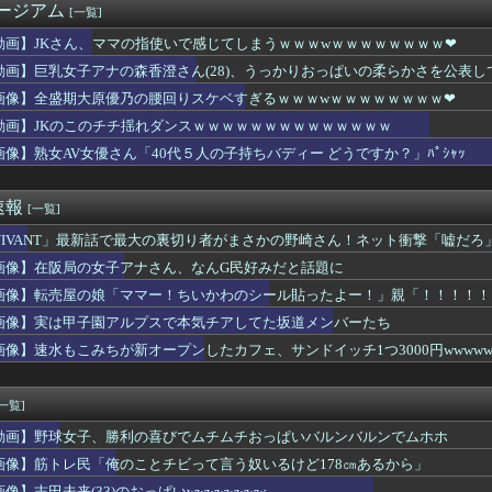
ージアム
[一覧]
新版・あのちゃん
「『さま』は付けないで欲しいです。『悠仁』と呼んでください」ｗ...
動画】JKさん、ママの指使いで感じてしまうｗｗｗwｗｗｗｗｗｗｗｗ❤
パ「残念！実はゲイでしたw」"既婚ゲイ"の被害、広がる……
動画】巨乳女子アナの森香澄さん(28)、うっかりおっぱいの柔らかさを公表
民の財産を没収しはじめる
スイカ、あまりにも薄過ぎるwww
画像】全盛期大原優乃の腰回りスケベすぎるｗｗｗwｗｗｗｗｗｗｗｗ❤
お医者さん、ギラン・バレー症候群で全身麻痺 今でも車いす生活
動画】JKのこのチチ揺れダンスｗｗｗｗｗｗｗｗｗｗｗｗｗｗ
女優さん「40代５人の子持ちバディー どうですか？」ﾊﾟｼｬｯ
画像】熟女AV女優さん「40代５人の子持ちバディー どうですか？」ﾊﾟｼｬｯ
産党市議（７８）、車で民家当て逃げ
もさんの生腋画像が…
速報
[一覧]
紀さんが気になる（語りたい）
う一品」何にする？
VIVANT」最新話で最大の裏切り者がまさかの野崎さん！ネット衝撃「嘘だ
人の名言
画像】在阪局の女子アナさん、なんG民好みだと話題に
る言いたい
のJKさん、下着が透け透けｗｗｗwｗｗｗｗｗｗｗｗ❤
画像】転売屋の娘「ママー！ちいかわのシール貼ったよー！」親「！！！！！
ってくる年齢だし勉強するのにちょうどいいかなって」。司法試験合...
画像】実は甲子園アルプスで本気チアしてた坂道メンバーたち
ころ、嫌なところ
画像】速水もこみちが新オープンしたカフェ、サンドイッチ1つ3000円wwwwwwww
ころイキってた金持ちママが旦那が死んだ結果･････⇒！！
ゃん、なんか別人になる・・・
カー」の美女、ついに実店舗をオープン！！
[一覧]
「俺のことチビって言う奴いるけど178㎝あるから」
の巨乳女さん、興奮して乳首がビンビンになってしまうｗｗｗｗｗｗ...
動画】野球女子、勝利の喜びでムチムチおっぱいバルンバルンでムホホ
けまくってるOLの尻wwwwww
画像】筋トレ民「俺のことチビって言う奴いるけど178㎝あるから」
さん、変わり果てた姿で発見wwwwwww
画像】志田未来(33)のおっぱいwwwwwwww