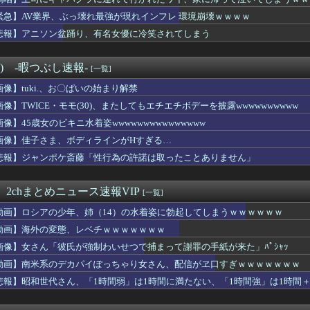
変態、レベチｗｗｗｗｗｗｗ
…手は尽くしました」陰キャ女子「…ﾋｭｯ」→結果！
緊急】AV業界、ぶっ壊れ最強が現れインフレ 環境崩壊ｗｗｗｗ
女優が整形して復活すると萎えるよな(´・ω:;.:...
悲報】アニソン盆踊り、有名女優に冷笑されてしまう
プグラドル「どんな私も愛してね❤」
ゃないのにもはやマイナスイメージしかない言葉ｗｗｗ
ちゃん、浜田雅功に首を絞められたせいで段々おかしな仕事が増える
°) -暇つぶし速報-
[一覧]
に酸性飲料を入れると金属が溶け出し身体を壊す「古い水筒は新品に...
画像】tuki.、お〇ぱいの始まり解禁
激安居酒屋来たから実況するで【実況】
の中のアクトレス事件」夫は正しかったのに、なぜ喧嘩は終わらなか...
画像】TWICE・モモ(30)、またしてもエチエチボデーを披露wwwwwwwwww
展したらお前らは皆クビになるわ」→未だかつてAIのせいで失業し...
画像】45歳女のビキニ水着姿wwwwwwwwwwwwwww
展したらお前らは皆クビになるわ」→未だかつてAIのせいで失業し...
乳ババア先輩(33)、休日にセフレ男とのセク口スでイキまくって...
画像】佳子さま、ボディラインがHすぎる…
勝利セリフ、酷すぎるｗｗｗｗｗｗｗｗｗｗ
悲報】ジャンポケ斎藤「性行為の許諾は取ったことありません」
みちが新オープンしたカフェ、サンドイッチ1つ3000円ｗｗｗｗ...
ちが新オープンしたカフェ、サンドイッチ1つ3000円wwww...
悠木碧（34）、早見沙織（35）←ここら辺の独身ベテラン声優...
 2chまとめニュース速報VIP
[一覧]
悠木碧（34）、早見沙織（35）←ここら辺の独身ベテラン声優...
動画】ロシアの少年、姉（14）の水着姿に勃起してしまうｗｗｗｗｗｗ
オイルマネーが転がり込んでガチで東北最強へｗｗｗｗｗｗｗｗｗｗ...
ン、美女のナマ腋とこぼれそうなお乳wwwww
動画】海外の変態、レベチｗｗｗｗｗｗｗ
備、「電動シート」に決まる・・・ｗ
画像】女さん「彼氏が強制わいせつで捕まって謝罪の手紙が来た」ﾊﾟｼｬｯ
込みぼく「おっ、可愛いミニスカＯＬちゃんの隣あいてんじゃん！座...
動画】南米系のデカパイぽっちゃり女さん、配信がヱ口すぎｗｗｗｗｗｗｗ
民ぼく、最高の脚トレマシンに出会うｗｗｗｗｗｗ
アイリッシュ(24)さん、ライブでマンスジが見える衣装を着て炎...
悲報】昭和世代さん、「1時間弱」は1時間に満たない、「1時間強」は1時間＋
」 祭り中止10へ
は日本製じゃないとダメな物・・・