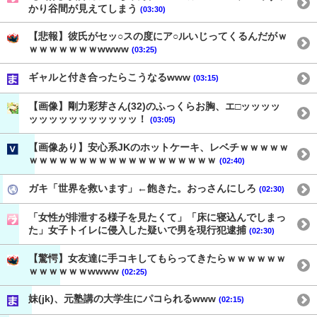
かり谷間が見えてしまう
(03:30)
【悲報】彼氏がセッ○スの度にア○ルいじってくるんだがｗ
ｗｗｗｗｗｗｗwwww
(03:25)
ギャルと付き合ったらこうなるwww
(03:15)
【画像】剛力彩芽さん(32)のふっくらお胸、エ□ッッッッ
ッッッッッッッッッッッ！
(03:05)
【画像あり】安心系JKのホットケーキ、レベチｗｗｗｗｗ
ｗｗｗｗｗｗｗｗｗｗｗｗｗｗｗｗｗｗｗ
(02:40)
ガキ「世界を救います」←飽きた。おっさんにしろ
(02:30)
「女性が排泄する様子を見たくて」「床に寝込んでしまっ
た」女子トイレに侵入した疑いで男を現行犯逮捕
(02:30)
【驚愕】女友達に手コキしてもらってきたらｗｗｗｗｗｗ
ｗｗｗｗｗｗwwww
(02:25)
妹(jk)、元塾講の大学生にパコられるwww
(02:15)