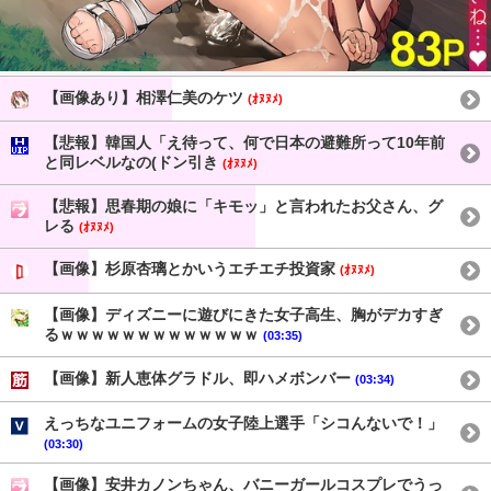
【画像あり】相澤仁美のケツ
(ｵﾇﾇﾒ)
【悲報】韓国人「え待って、何で日本の避難所って10年前
と同レベルなの(ドン引き
(ｵﾇﾇﾒ)
【悲報】思春期の娘に「キモッ」と言われたお父さん、グ
レる
(ｵﾇﾇﾒ)
【画像】杉原杏璃とかいうエチエチ投資家
(ｵﾇﾇﾒ)
【画像】ディズニーに遊びにきた女子高生、胸がデカすぎ
るｗｗｗｗｗｗｗｗｗｗｗｗｗ
(03:35)
【画像】新人恵体グラドル、即ハメボンバー
(03:34)
えっちなユニフォームの女子陸上選手「シコんないで！」
(03:30)
【画像】安井カノンちゃん、バニーガールコスプレでうっ