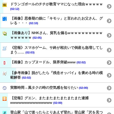
ドランゴボールのチチが教育ママになった理由ｗｗｗｗｗ
(02:12)
【画像】思春期の娘に「キモッ」と言われたお父さん、グ
レる・・・
(02:10)
【画像あり】NHKさん、貧乳を煽るwｗｗｗｗｗｗｗｗｗ
ｗｗｗｗｗｗ
(02:05)
《悲報》スマホゲーム、サ終が相次いで倒産も急増してし
まう……
(02:03)
【画像】カップヌードル、限界突破www
(02:02)
【参考画像】脱がしたら『残念オッパイ』を褒める時の模
範解答
(02:02)
実際時岡→風タクの時の空気感を知りたい
(02:00)
【悲報】グエン、またまたまたまたまたまた逮捕
wwwwwwwwwwwwwww
(02:00)
登山家「山で迷ったらとりあえず登れ」登山家「沢を見つ