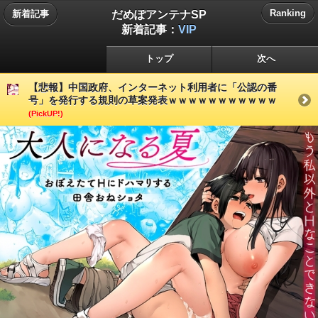
だめぽアンテナSP
Ranking
新着記事
新着記事：
VIP
トップ
次へ
【悲報】中国政府、インターネット利用者に「公認の番
号」を発行する規則の草案発表ｗｗｗｗｗｗｗｗｗｗｗ
(PickUP!)