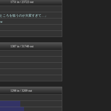
ラビット速報
1751 in / 23722 out
スコールちゃんねる｜２ちゃ...
うしみつ-5chまとめ-
不思議.net - 5ch...
なところを狙うのが大変すぎて…」
筋肉速報
ｗ
えっ!?またここのサイト?
はーとログ
いたしん！
おうまがタイムズ
BIPブログ
1387 in / 51748 out
1298 in / 3209 out