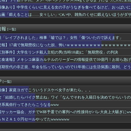
とかいう男性の尊厳破壊される部屋ｗｗｗｗｗｗｗｗｗｗｗｗ
高梨、不倫…
画像あり】中学生くらいに見える女の子がうなぎを食べてるけど、おっぱいに
園ダンス部さん、エッチな動画をあげてしまう。。。
山薫「鍛えることは……女々しい」👈いや、雑魚のくせに鍛えないほうがダ
嘩して一週間、一言も会話なし！ｗ
ん(45)をイカせまくって快楽堕ちさせようとお持ち帰りした結果...
って顔でかい？」
速報
[一覧]
央と小田さくらのロケットおっぱい発射ドカーンｗｗｗｗｗｗｗｗ
トスリーパー堀大輔、怖すぎるキレ方をしてしまう・・・
性「レイプされました」検事「嘘では？」女性「傷ついたので訴えます」
山田が暑さ対策でユニ一新 ボタン廃止でTシャツ素材ｗｗｗ
悲報】17歳で無期懲役になった奴、怖いｗｗｗｗｗｗｗｗｗｗｗｗｗｗｗｗ
れました」検事「嘘では？」女性「傷ついたので訴えます」
江別事件】大学生リンチ殺人主犯の男(当時18歳)に「無期懲役」の判決
屋から温泉が湧き出るｗｗｗｗｗｗｗｗｗｗ
ルド、明日から発売のポケモンハッピーセットに個数制限を設けるｗ...
乞食速報】メキシコ麻薬カルテルのリーダーの情報提供で39億円！お前ら急
の子を一日買ったんだけど15発中だししたｗｗｗｗｗｗｗｗｗｗｗ...
河期世代の非正規、年金を払っていないので11年後には生活保護に殺到、ど
の子と同棲するメリット、多すぎる
芸人のファンから苦言を呈されブチギレて後輩と縁切り報告ｗｗｗｗ
ん、もうわけわからん
P
[一覧]
の運ちゃん御用達ターミナル食堂のオムライスが強すぎるｗｗｗｗｗ...
らバイク禁止ね」ワイ「なんでそれを入籍日を決めてからいうの？」
画像】家庭ヨガでこういうドスケベ女子が来たら。。。
パークにナウシカエリア整備へ
女「結婚したらバイク禁止ね」ワイ「なんでそれを入籍日を決めてからいうの
ミニスカ営業部女子「あたし達でシコシコして～ん♥」ﾊﾟｼｬｯ
妻系風俗行ってきたらこうなるwww
年の『最高税率』、マジでエグいことが発覚wwww
象予報士のお胸、エッッッッッッッッッッッッッッッ！！
国サッカー協会、ガチでW杯予選での審判への性接待がバレ大炎上大騒ぎにww
室外機バトル、限界突破
ＡＮＺＡ１０円セールやってたwwwwwww
さん、バイク画像を投稿するも見た目が汚らしいとネットの女性たち...
巨乳JD2人組、川遊び中にチャラ男にナンパされるｗ