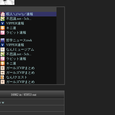
暇人＼(^o^)／速報
不思議.net - 5ch...
VIPPER速報
キニ速
ラビット速報
哲学ニュースnwk
VIPPER速報
なんJミュージアム
不思議.net - 5ch...
ラビット速報
キニ速
ガールズVIPまとめ
ガールズVIPまとめ
なんJクエスト
ガールズVIPまとめ
なんJクエスト
ガールズVIPまとめ
16982 in / 85953 out
なんJミュージアム
もみあげチャ～シュ～
ｗｗ
思考ちゃんねる
なんJクエスト
ガールズVIPまとめ