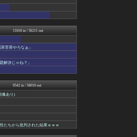
ガールズVIPまとめ
V速ニュップ
なんJクエスト
ガールズVIPまとめ
ガールズVIPまとめ
11010 in / 56211 out
なんJクエスト
なんJミュージアム
うしみつ-5chまとめ-
滅茶苦茶やろなぁ」
なんJクエスト
スコールちゃんねる｜２ちゃ...
不思議.net - 5ch...
題解決じゃね？」
筋肉速報
VIPPER速報
えっ!?またここのサイト?
いたしん！
9542 in / 58010 out
なんJクエスト
BIPブログ
像あり)
【2ch】ニュー速クオリテ...
キニ速
妹はVIPPER
なんJクエスト
ぶる速-VIP
性たちから批判された結果ｗｗｗ
バズッター速報
はーとログ
りぷらい速報