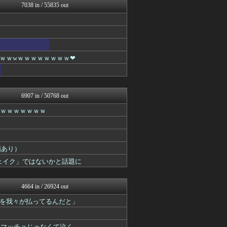
7038 in / 55835 out
哲学ニュースnwk
まとめCUP
ゴールデンタイムズ
ラビット速報
妹はVIPPER
なんJミュージアム
ｗｗwｗｗｗｗｗｗｗｗ❤
ぶる速-VIP
うしみつ-5chまとめ-
コノユビニュース｜みんなの...
不思議.net - 5ch...
6907 in / 50768 out
Zチャンネル＠VIP
まにゅそく 2chまとめニ...
ｗｗｗｗｗｗｗｗ
いたしん！
【2ch】ニュー速クオリテ...
キニ速
ひま速(°∀°) -暇つぶ...
画あり）
ネラーボイス
「フェイク」ではないかと話題に
BIPブログ
VIPPER速報
はーとログ
4664 in / 26924 out
キニ速
なんJミュージアム
を我々が払ってるんだと」
ゴールデンタイムズ
うしみつ-5chまとめ-
然マッチョじゃなくて泣く