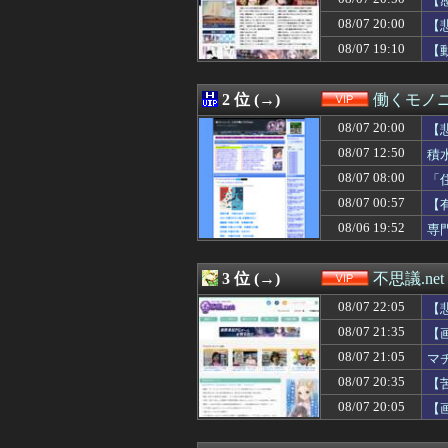
【
08/07 21:47
ラジオ体操の景
08/07 20:00
【
08/07 21:45
【超悲報】Z新
08/07 19:10
08/07 21:44
【衝撃】DAZN
【
08/07 21:44
週休3日(平日1日
08/07 21:44
団塊世代の完全引
2 位 (→)
働くモノニ
08/07 21:40
【衝撃】北海道江
08/07 21:40
【画像】暴走族
08/07 20:00
【
08/07 21:39
【衝撃】風俗嬢
08/07 12:50
積
08/07 21:36
【爆笑】温泉の
08/07 21:35
【朗報】八田與一
08/07 08:00
「
08/07 21:35
【画像あり】弱
08/07 00:57
【
08/07 21:34
愛煙家・岸谷蘭丸
08/06 19:52
専
08/07 21:33
【驚愕】動物さ
08/07 21:33
【ｼｺ画像】ナ
08/07 21:32
【画像】BOMB
3 位 (→)
不思議.net
08/07 21:32
【悲報】「戦争っ
08/07 21:31
【画像】中学生に
08/07 22:05
【
08/07 21:30
【朗報】ヒカキン
08/07 21:35
【
08/07 21:30
【悲報】手術中
08/07 21:30
08/07 21:05
【悲報】鶏卵、高
マ
08/07 21:28
【謎】日本人、
08/07 20:35
【
08/07 21:27
【悲報】週間少年
08/07 20:05
【
08/07 21:25
【驚愕】おな禁し
08/07 21:22
彼女を好きだけ
08/07 21:21
ワイ「iPhone