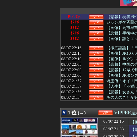
PickUp!
【悲報】弱者男性
ｵﾇﾇﾒ
ジャンポケ斉藤の
ｵﾇﾇﾒ
【画像】高市早
ｵﾇﾇﾒ
【悲報】手術中
ｵﾇﾇﾒ
【画像】誰とエ
08/07 22:16
【徹底議論】「
08/07 22:15
【画像】JK10人
08/07 22:10
【画像】JKダン
08/07 22:05
【悲報】中国の強
08/07 22:00
【悲報】17歳で
08/07 22:00
【画像】JKダ
08/07 21:57
埼玉俺「オイ！田
08/07 21:57
【人生】「不満
08/07 21:56
【悲報】女さん
08/07 21:54
あの人のことが
08/07 21:52
【悲報】お前らさ
08/07 21:52
80代男性「足
1 位 (→)
VIPPER
08/07 21:50
【画像】道重さゆ
08/07 21:50
【動画】ショート
08/07 22:15
【
08/07 21:50
【超悲報】Z新
08/07 21:33
【
08/07 21:48
【困惑】MARC
08/07 21:47
【男女差ある？
08/07 20:50