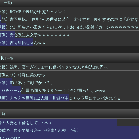
別大学生殺人事件、主犯格の川口被告(19)に無期懲役の判決
！
[一覧]
 FACE」の人気が低下・・・
画像】BOMBの表紙が甲斐キャノン！
ず”1”を選んじゃうJCミスコンの集合写真⇒ｗ！
ニーガール姿、意外とクるｗｗｗｗｗｗｗｗｗｗ (※画像あり)
芸能】吉岡里帆、“体型”への世論に苦心 太りすぎ・痩せすぎの声に「絶妙
生くらいに見える女の子がうなぎを食べてるけど、おっぱいにしか目...
朗報】北川莉央と小田さくらのロケットおっぱい発射ドカーンｗｗｗｗｗｗｗ
赤ちゃん一緒に作ろ……？」→ホテルで中出しした後も追いピストン...
画像】安心系短大女子ｗｗｗｗｗｗｗｗ
00円っておかしいの？
S、レベチｗｗｗｗｗｗ
画像】吉岡里帆ちゃんｗｗ
者・尾田、他の人と同じ「漫画家」という肩書きに不満で炎上ｗｗｗ...
『アタシで勃起してね』←これwwwwww
ER
[一覧]
悲報】鶏卵、高すぎる…L寸10個パックでなんと税込398円へ
画像あり】相澤仁美のケツ
画像】JD「私って顔でかい？」
１０円セール】夏の同人祭りきたー！！全部買っとけwwww
動画】えちえち巨乳JD2人組、川遊び中にチャラ男にナンパされるｗ
一覧]
場の人妻と不倫をして、ついに、、、
婚式の二次会で知り合った娘達と乱交した話
れて行かれた