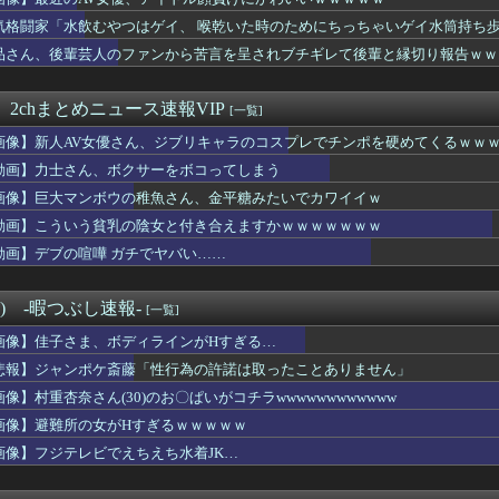
女だけど元カレとSEXしてきたｗｗｗｗｗｗｗｗwwww
の25歳だけどどうすりゃいいのよ、、
気格闘家「水飲むやつはゲイ、 喉乾いた時のためにちっちゃいゲイ水筒持ち
ポケ斎藤「性行為の許諾は取ったことありません」
品さん、後輩芸人のファンから苦言を呈されブチギレて後輩と縁切り報告ｗｗ
きたらこうなるwww
新劇場版☆ケロロ軍曹」回
トスリーパー「寝たほうがいいよ」の一言にブチギレ・・・
 2chまとめニュース速報VIP
[一覧]
コ女襲来ｗｗｗｗｗｗｗｗｗｗｗｗｗｗｗｗｗ
画像】新人AV女優さん、ジブリキャラのコスプレでチンポを硬めてくるｗｗ
なのに体は凄いセクシー女優ｗｗｗwｗｗｗｗｗｗｗｗ
、暑すぎて１ヶ月で９６００人死亡
動画】力士さん、ボクサーをボコってしまう
ビアアイドルさん、全部丸見えのスケスケお胸を投稿ｗｗｗｗｗｗｗ...
画像】巨大マンボウの稚魚さん、金平糖みたいでカワイイｗ
エッセイのAmazonコメ、中傷がエグすぎる
こ「社会に戻りたいです」←これ！
動画】こういう貧乳の陰女と付き合えますかｗｗｗｗｗｗｗ
さん死亡関連でENHYPEN・NI-KIの「謝罪文」が出回る...
動画】デブの喧嘩 ガチでヤバい……
日早朝に熟女ソ-フ°に行く予定ｗ
イドルさん、エロさが限界点を超えてしまう
る県警本部長、無能すぎて失職www(画像あり)
°) -暇つぶし速報-
[一覧]
無期懲役になった奴、怖いｗｗｗｗｗｗｗｗｗｗｗｗｗｗｗｗｗｗｗ...
画像】佳子さま、ボディラインがHすぎる…
に熊本地震直撃やばすぎｗｗｗｗｗｗｗ
ス原作者・尾田栄一郎さん、他の人と同じ「漫画家」という肩書きに...
悲報】ジャンポケ斎藤「性行為の許諾は取ったことありません」
leのエンジニア「AIで仕事がつまらなくなった」
画像】村重杏奈さん(30)のお〇ぱいがコチラwwwwwwwwwwww
屋から温泉が湧き出るｗｗｗｗｗ
画像】避難所の女がHすぎるｗｗｗｗｗ
leのエンジニア「AIで仕事がつまらなくなった」
ス原作者・尾田栄一郎さん、他の人と同じ「漫画家」という肩書きに...
画像】フジテレビでえちえち水着JK…
暑熱対策で第2試合は13:30プレイボールや！」
い買ったｗｗｗｗｗｗｗｗｗｗ