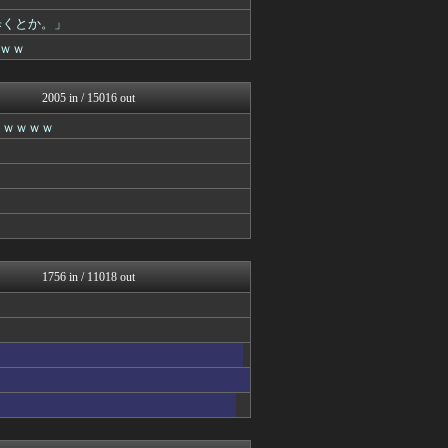
バズッター速報
はーとログ
歩くとか。」
ひま速(°∀°) -暇つぶ...
ｗｗ
まとめCUP
ゴールデンタイムズ
スコールちゃんねる｜２ちゃ...
2005 in / 15016 out
VIPPER速報
ｗｗｗｗｗ
なんJミュージアム
コノユビニュース｜みんなの...
うしみつ-5chまとめ-
ぶる速-VIP
不思議.net - 5ch...
ラビット速報
Zチャンネル＠VIP
いたしん！
BIPブログ
1756 in / 11018 out
マジキチ速報
ネラーボイス
(*ﾟ∀ﾟ)ゞカガクニュー...
VIPワイドガイド
【2ch】ニュー速クオリテ...
(*ﾟ∀ﾟ)ゞカガクニュー...
VIPワイドガイド
Zチャンネル＠VIP
はーとログ