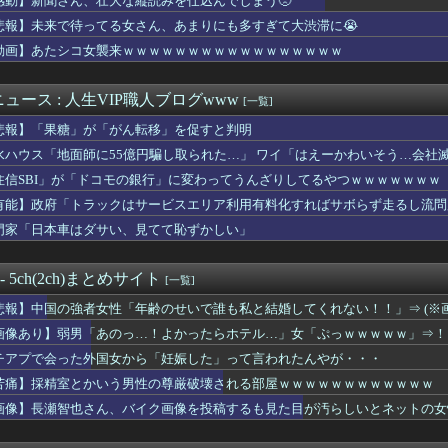
感動】新聞さん、壮大な縦読みを仕込んでしまう🥺
品は何をもらいましたか？
悲報】未来で待ってる女さん、あまりにも多すぎて大渋滞に😭
入社員、意地でも9月の社員旅行の計画をやらないｗｗｗ
さん、サッカーW杯で加入者数5倍・総視聴数4億超えｗｗｗｗｗｗ...
動画】あたシコ女襲来ｗｗｗｗｗｗｗｗｗｗｗｗｗｗｗｗｗ
+土日休み)
退で、企業が迫られる“最後の選択” 日銀植田総裁「今後は女性の...
ュース : 人生VIP職人ブログwww
[一覧]
別大学生殺人事件、主犯格の川口被告さん（19）に無期懲役の判決...
のセ〇クス、エチエチすぎるｗｗｗwｗｗｗｗｗｗｗｗ
悲報】「果糖」が「がん転移」を促すと判明
が風俗嬢やってる理由で一番多いのは⇒！？
水ハウス「地面師に55億円騙し取られた…」 ワイ「はえーかわいそう…会社
中でこれやる奴ｗｗｗｗｗｗｗｗｗｗ
容疑者、詰む 情報提供が累計1万3600件超え 目撃情報は「関...
住信SBI」が「ドコモの銀行」に変わってうんざりしてるやつｗｗｗｗｗｗｗ
男「あのっ…！よかったらホテル…」女「ぷっｗｗｗｗｗ」⇒！
有能】政府「トラックはサービスエリア利用有料化すればサボらず走るし流問
「喫煙者の権利がマジで侵害されてる」と私見 「いくら税金を我々...
門家「日本車はダサい、見てて恥ずかしい」
んたち、一斉に「コンビニの棚」に興味を示し始める・・・
イトプールの女さん、お乳がエ◯チ過ぎるｗｗｗｗｗｗｗｗｗｗｗｗ
の表紙が甲斐キャノン！
 - 5ch(2ch)まとめサイト
[一覧]
てなんであるんだろう。無駄」「おばさんがいじわる」『火垂るの墓...
ナイフ突きつけてレイプした56歳おじさんのご尊顔wwwwww
悲報】中国の強者女性「年齢のせいで誰も私と結婚してくれない！！」⇒ (※画
なんと実質200万円以上の支援物資を寄付してしまう・・・
画像あり】弱男「あのっ…！よかったらホテル…」女「ぷっｗｗｗｗｗ」⇒！
の地震が起きた映像、ヤバイ。
すぎる…L寸10個パックでなんと税込398円へ
チアプで会った外国女から「妊娠した」って言われたんやが・・・
何故か名古屋に殺到。人口増加数が全国一位にｗｗｗｗｗｗｗｗｗｗ
苦痛】採精室とかいう男性の尊厳破壊される部屋ｗｗｗｗｗｗｗｗｗｗｗｗ
ジャンプのグッズ(43億円分)を注文し全てキャンセルした女逮捕...
画像】長瀬智也さん、バイク画像を投稿するも見た目が汚らしいとネットの女
てから女子のワイに対する接し方が明らかに変わったwwww
ど別れた方がいいか迷ってる
高いなあAndroidに変えるか・・・おっこれええやん！」→...