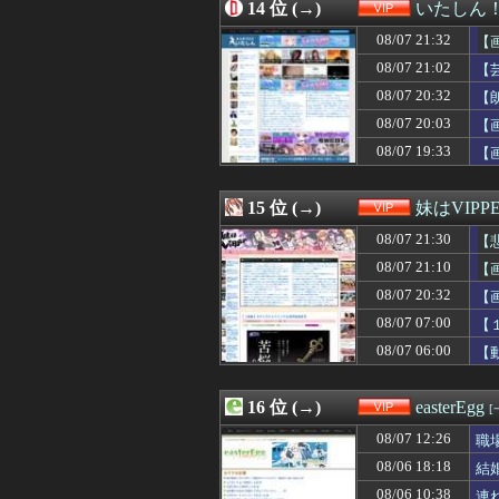
08/07 18:42
14 位 (→)
【速報】北海道江
いたしん
08/07 18:40
「THE NORTH
08/07 21:32
【
08/07 18:39
【画像】童貞が必
08/07 18:35
08/07 21:02
【驚愕】森泉のバ
【
08/07 18:34
【画像あり】中学
08/07 20:32
【
08/07 18:33
【ｼｺ注意】女「
08/07 20:03
【
08/07 18:33
旦那の小遣い30
08/07 18:32
【動画】令和のJ
08/07 19:33
【
08/07 18:31
【悲報】ワンピ作
08/07 18:31
【画像】小嶋陽菜
15 位 (→)
妹はVIPP
08/07 21:30
【
08/07 21:10
【
08/07 20:32
【
08/07 07:00
【
08/07 06:00
【
16 位 (→)
easterEgg
[
08/07 12:26
職
08/06 18:18
結
08/06 10:38
連