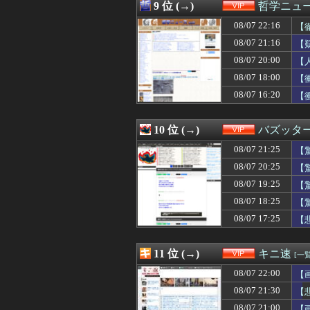
08/07 20:03
【画像】安心系
9 位 (→)
哲学ニュー
08/07 20:01
【画像】こういう
08/07 22:16
08/07 20:00
「怒ったら6秒
【
08/07 20:00
【人口激変】日本
08/07 21:16
【
08/07 20:00
【画像】女漫画家
08/07 20:00
【
08/07 20:00
【悲報】未来で
市
08/07 20:00
【悲報】「果糖
08/07 18:00
【
08/07 20:00
「インコを見せて
物
08/07 16:20
【
08/07 20:00
れいわ新選組、
08/07 19:50
ショートスリーパ
08/07 19:44
一日の食費100
10 位 (→)
バズッタ
08/07 19:40
急増する「自分の
08/07 21:25
【
08/07 19:40
【画像】アメリカ
08/07 19:39
俺「今日やりたい
08/07 20:25
【
08/07 19:39
「Virtual In
08/07 19:25
【
08/07 19:35
【驚愕】中国女さ
08/07 19:34
08/07 18:25
【悲報】ワイ筋ト
【
08/07 19:33
【ｼｺ画像】保
08/07 17:25
【
08/07 19:33
【動画】力士さ
08/07 19:33
【画像】吉岡里
08/07 19:31
【画像】ワイのマ
11 位 (→)
キニ速
[一覧
08/07 19:31
日本「輸入に頼
08/07 22:00
【
08/07 19:30
お弁当屋さん、
08/07 19:30
【画像】ジャン
08/07 21:30
【
08/07 19:27
【画像】Amaz
08/07 21:00
【