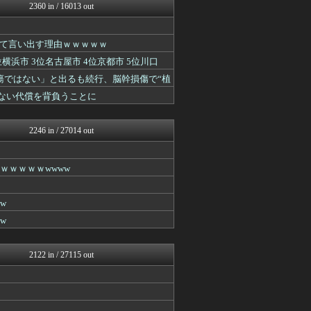
いたしん！
2360 in / 16013 out
BIPブログ
【2ch】ニュー速クオリテ...
哲学ニュースnwk
て言い出す理由ｗｗｗｗｗ
ネラーボイス
浜市 3位名古屋市 4位京都市 5位川口
VIPPER速報
働くモノニュース : 人生...
瘍ではない」と出るも続行、脳幹損傷で“植
もみあげチャ～シュ～
かない代償を背負うことに
キニ速
ラビット速報
はーとログ
2246 in / 27014 out
スコールちゃんねる｜２ちゃ...
なんJミュージアム
うしみつ-5chまとめ-
ｗｗｗｗｗwwww
ゴールデンタイムズ
不思議.net - 5ch...
筋肉速報
w
えっ!?またここのサイト?
w
まにゅそく 2chまとめニ...
いたしん！
BIPブログ
2122 in / 27115 out
おうまがタイムズ
キニ速
【2ch】ニュー速クオリテ...
ぶる速-VIP