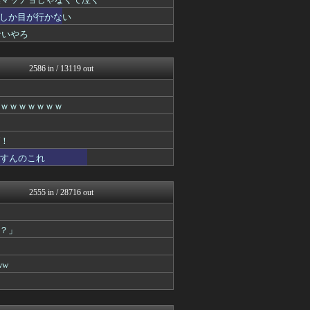
不思議.net - 5ch...
スコールちゃんねる｜２ちゃ...
しか目が行かない
筋肉速報
サいやろ
はーとログ
えっ!?またここのサイト?
妹はVIPPER
2586 in / 13119 out
いたしん！
BIPブログ
【2ch】ニュー速クオリテ...
ｗｗｗｗｗｗｗｗ
マジキチ速報
ラビット速報
ぶる速-VIP
げ！
バズッター速報
うすんのこれ
はーとログ
キニ速
りぷらい速報
2555 in / 28716 out
NEWSぽけまとめーる
まとめCUP
ゴールデンタイムズ
？」
なんJミュージアム
ぶる速-VIP
うしみつ-5chまとめ-
w
コノユビニュース｜みんなの...
不思議.net - 5ch...
Zチャンネル＠VIP