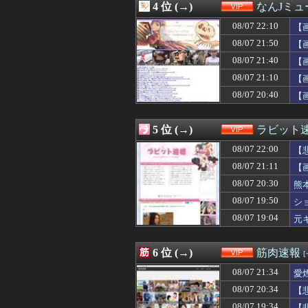
4 位 (→)
なんJミュ
08/07 21:16
【疑問】スポーツ
08/07 21:15
【画像】家庭ヨ
08/07 22:10
【
08/07 21:12
【感想まとめ】ス
08/07 21:50
【
08/07 21:11
【画像】JKダン
08/07 21:40
08/07 21:10
【画像あり】相
【
08/07 21:10
【画像】巨乳ちゃ
08/07 21:10
【
08/07 21:09
【画像】ママ『
08/07 20:40
【
08/07 21:09
【画像】白人美女
08/07 21:09
ナイジェリア軍が
08/07 21:05
マチアプで会っ
5 位 (→)
ラビット
08/07 21:03
【えっ】最近の
08/07 21:03
【画像】新人AV
08/07 22:00
【
08/07 21:02
【芸能】吉岡里帆
08/07 21:11
【
08/07 21:00
【悲報】夏のピ
08/07 20:30
08/07 21:00
【画像】最近の
熊
08/07 21:00
【画像】佳子さ
08/07 19:50
シ
08/07 21:00
【動画】ショー
08/07 19:04
元
08/07 21:00
【動画あり】地下
08/07 20:50
【感動】新聞さん
08/07 20:44
今日初めてロイ
6 位 (→)
筋肉速報
08/07 20:40
人気格闘家「水飲
08/07 20:40
【画像】磯山さ
08/07 21:34
愛
08/07 20:39
京大病院で医療
08/07 20:34
【
08/07 20:39
【画像】マルハ
08/07 19:34
【