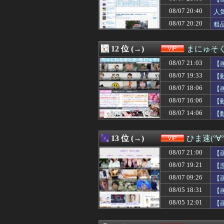
08/07 19:25
【驚愕】32歳の
08/07 20:40
08/07 19:22
彼女いない歴年齢
人
08/07 19:21
【悲報】ジャン
08/07 20:20
粗
08/07 19:15
人妻系風俗行って
08/07 19:11
邦キチ、 あの「
08/07 19:10
【動画】ショー
12 位 (→)
まにゅそく
08/07 19:10
【動画】あたシ
08/07 21:03
【
08/07 19:10
【画像】地味顔
08/07 19:09
【熱波】ドイツ
08/07 19:33
【
08/07 19:09
【朗報画像】グラ
08/07 18:06
【
08/07 19:09
【画像】渡邊渚の
08/07 16:06
08/07 19:05
【悲報】内田り
【
08/07 19:04
元キャバ嬢MINA
08/07 14:06
【
08/07 19:03
【速報】ワイ、明
08/07 19:02
【動画】韓国ア
08/07 19:01
【悲報】美人すぎ
13 位 (→)
ひま速(°∀
08/07 19:00
【悲報】17歳で
08/07 21:00
【
08/07 19:00
【動画】手術中
08/07 19:00
【悲報】ワンピー
08/07 19:21
【
08/07 19:00
【悲報】Goog
08/07 09:26
【
08/07 19:00
熊本地震で居酒
08/05 18:31
【
08/07 18:45
【悲報】Goog
08/07 18:45
【悲報】ワンピー
08/05 12:01
【
08/07 18:44
【悲報】高野連「
08/07 18:44
カップ麺いっぱ