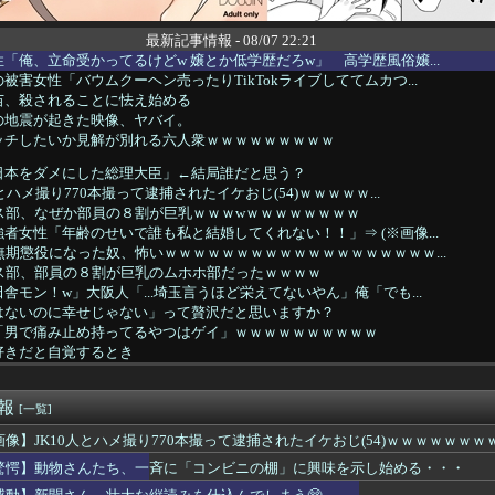
最新記事情報 - 08/07 22:21
「俺、立命受かってるけどw 嬢とか低学歴だろw」 高学歴風俗嬢...
被害女性「バウムクーヘン売ったりTikTokライブしててムカつ...
苗、殺されることに怯え始める
の地震が起きた映像、ヤバイ。
ッチしたいか見解が別れる六人衆ｗｗｗｗｗｗｗｗｗ
日本をダメにした総理大臣」←結局誰だと思う？
とハメ撮り770本撮って逮捕されたイケおじ(54)ｗｗｗｗｗ...
ス部、なぜか部員の８割が巨乳ｗｗｗwｗｗｗｗｗｗｗｗ
者女性「年齢のせいで誰も私と結婚してくれない！！」⇒ (※画像...
無期懲役になった奴、怖いｗｗｗｗｗｗｗｗｗｗｗｗｗｗｗｗｗｗｗ...
ンス部、部員の８割が巨乳のムホホ部だったｗｗｗｗ
舎モン！w」大阪人「...埼玉言うほど栄えてないやん」俺「でも...
はないのに幸せじゃない」って贅沢だと思いますか？
「男で痛み止め持ってるやつはゲイ」ｗｗｗｗｗｗｗｗｗｗ
好きだと自覚するとき
ん、ずっと「今PC買うのは時期が悪い」って言ってないか？・・・...
がすべってアクセルを踏んでしまった」駐車場の壁に衝突
速報
みちゃん(29)のあたシコミニスカートｗｗｗｗｗｗｗｗｗｗ
[一覧]
スリーパー堀大輔、高須クリニック息子にマジギレ！怖すぎると話題...
画像】JK10人とハメ撮り770本撮って逮捕されたイケおじ(54)ｗｗｗｗｗｗｗ
入社員、意地でも9月の社員旅行の計画をやらないｗｗｗ
驚愕】動物さんたち、一斉に「コンビニの棚」に興味を示し始める・・・
Hって高学歴なの？ｗｗｗｗｗｗｗｗｗｗ
】芸能人の不倫・スキャンダルのイメージって何年で消えますか？