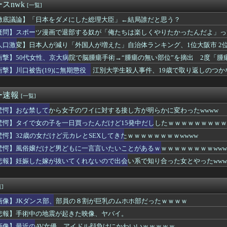
短大女子ｗｗｗｗｗｗｗｗ
スnwk
[一覧]
顔が映ってない乳の画像が最もえっちwwwwwww
我慢すれば怒りは収まる」って言うけど・・・
徹底議論】「日本をダメにした総理大臣」←結局誰だと思う？
人が減り「外国人が増えた」自治体ランキング、1位大阪市 2位横...
疑問】スポーツ漫画で退部する奴が「俺たちは楽しくやりたかったんだよ」っ
しか描かないバトル漫画のワンシーンが発見さらるwwwwwwww...
人口激変】日本人が減り「外国人が増えた」自治体ランキング、1位大阪市 2位横
待ってる女さん、あまりにも多すぎて大渋滞に😭
 日本人の不安高まる
」が「がん転移」を促すと判明
衝撃】50代女性、京大病院で脳腫瘍手術→“腫瘍の無い部位”を摘出 2度「腫
あげる」→チ○コを見せてわいせつな行為をした75歳の男を逮捕
状態”に
衝撃】川口被告(19)に無期懲役 江別大学生殺人事件、19歳で取り返しのつ
ついに解体ｗｗｗｗｗｗｗ
ー「寝たほうがいいよ」の一言にブチギレｗｗｗｗｗ （※動画あり...
0円とかいう不可能な生活
ー速報
[一覧]
頭で考えない子」。すぐ検索が当たり前に 「タイパ」至上主義・・...
驚愕】おな禁してから女子のワイに対する接し方が明らかに変わったwwww
人JKさん、陰キャなのに自撮りしてしまうｗｗｗwｗｗｗｗｗｗｗ...
、ヨシッ！！」 彼女「同意！ヨシッ！」 俺＆彼女「ご安全に！...
驚愕】タイで女の子を一日買ったんだけど15発中だししたｗｗｗｗｗｗｗｗｗ
sanity」30年越しの“公式和訳“が公開される
驚愕】32歳の女だけど元カレとSEXしてきたｗｗｗｗｗｗｗｗwwww
ん、大学四年間で変わりすぎてしまうｗｗｗｗｗｗ(※画像あり)
レ民、ダンベルベンチプレス30kgできるようになったのに全然マ...
驚愕】風俗嬢だけど男どもに一言言いたいことがあるｗｗｗｗｗｗｗｗｗwww
健室のデカパイ女先生の性欲、ヤバ過ぎるｗｗｗｗｗｗｗｗｗｗｗ
悲報】妊娠した嫁が抜いてくれないので出会い系で知り合った女とやったwww
ん、ボクサーをボコってしまう
帆ちゃんｗｗ
ッマ、若い頃はめちゃめちゃえっちな美人だったwwwww
]
りまくりです」高市「円安ホクホク！ホクホクゥ！」←
画像】JKダンス部、部員の８割が巨乳のムホホ部だったｗｗｗｗ
消費税が１％になっても価格は据え置く決意ｗｗｗｗｗｗ
ポケ斎藤「性行為の許諾は取ったことありません」
悲報】手術中の地震が起きた映像、ヤバイ。
on配達員、ブチギレる・・・・・
画像】最近のAV女優、アイドル顔負けにかわいいｗｗｗｗｗ