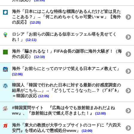
海外「日本にはこんな特殊な標識があるんだけど皆は見た
ことある？」→「何これめちゃくちゃ可愛いｗｗ」【海外
の反応】
(12:25)
ロシア「お前らの国にある似非エッフェル塔を見せてく
れ！」
(12:11)
海外「騙されるな！」FIFA会長の謝罪に海外大騒ぎ！（海
外の反応）
(12:10)
海外「お前らにとってのマジで笑える日本アニメ教えて」
(12:06)
韓国人「韓国で行われた日本に対する最新の好感度調査の
結果がこちら…」→「どうしてこうなった…？（ﾌﾞﾙﾌﾞﾙ」
＝韓国の反応
(12:05)
#韓国質問サイト 『広島は今でも放射能まみれだよね
ww』、『放射能は炎で燃え尽きました！』
(12:00)
海外「東大の教授が大学ウェブサイトのコードに『六四天
安門』を埋め込んで懲戒処分www」
(12:00)