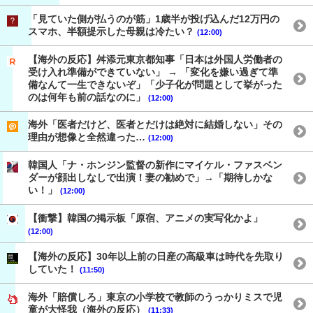
「見ていた側が払うのが筋」1歳半が投げ込んだ12万円の
スマホ、半額提示した母親は冷たい？
(12:00)
【海外の反応】舛添元東京都知事「日本は外国人労働者の
受け入れ準備ができていない」 → 「変化を嫌い過ぎて準
備なんて一生できないぞ」「少子化が問題として挙がった
のは何年も前の話なのに」
(12:00)
海外「医者だけど、医者とだけは絶対に結婚しない」その
理由が想像と全然違った…
(12:00)
韓国人「ナ・ホンジン監督の新作にマイケル・ファスベン
ダーが顔出しなしで出演！妻の勧めで」→「期待しかな
い！」
(12:00)
【衝撃】韓国の掲示板「原宿、アニメの実写化かよ」
(12:00)
【海外の反応】30年以上前の日産の高級車は時代を先取り
していた！
(11:50)
海外「賠償しろ」東京の小学校で教師のうっかりミスで児
童が大怪我（海外の反応）
(11:33)