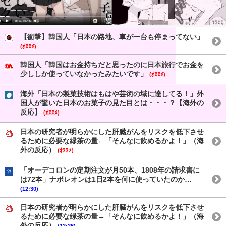
【衝撃】韓国人「日本の路地、車が一台も停まってない」
(ｵﾇﾇﾒ)
韓国人「韓国はお金持ちだと思ったのに日本旅行でお金を
少ししか使っていなかったみたいです」
(ｵﾇﾇﾒ)
海外「日本の製菓技術はもはや芸術の域に達してる！」外
国人が驚いた日本のお菓子の見た目とは・・・？【海外の
反応】
(ｵﾇﾇﾒ)
日本の研究者が明らかにした肝臓がんをリスクを低下させ
るために必要な緑茶の量←「そんなに飲めるかよ！」（海
外の反応）
(ｵﾇﾇﾒ)
「オーデコロンの定期注文が月50本、1808年の請求書に
は72本」ナポレオンは1日2本を何に使っていたのか…
(12:30)
日本の研究者が明らかにした肝臓がんをリスクを低下させ
るために必要な緑茶の量←「そんなに飲めるかよ！」（海
外の反応）
(12:26)