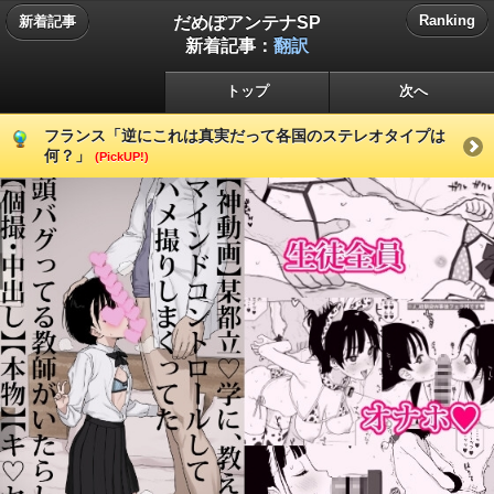
だめぽアンテナSP
Ranking
新着記事
新着記事：
翻訳
トップ
次へ
フランス「逆にこれは真実だって各国のステレオタイプは
何？」
(PickUP!)