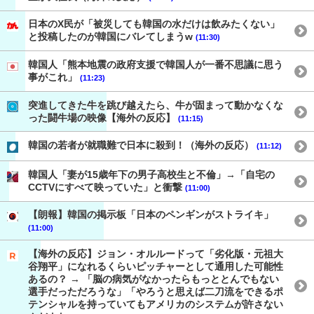
日本のX民が「被災しても韓国の水だけは飲みたくない」
と投稿したのが韓国にバレてしまうw
(11:30)
韓国人「熊本地震の政府支援で韓国人が一番不思議に思う
事がこれ」
(11:23)
突進してきた牛を跳び越えたら、牛が固まって動かなくな
った闘牛場の映像【海外の反応】
(11:15)
韓国の若者が就職難で日本に殺到！（海外の反応）
(11:12)
韓国人「妻が15歳年下の男子高校生と不倫」→「自宅の
CCTVにすべて映っていた」と衝撃
(11:00)
【朗報】韓国の掲示板「日本のペンギンがストライキ」
(11:00)
【海外の反応】ジョン・オルルードって「劣化版・元祖大
谷翔平」になれるくらいピッチャーとして通用した可能性
あるの？ → 「脳の病気がなかったらもっととんでもない
選手だっただろうな」「やろうと思えば二刀流をできるポ
テンシャルを持っていてもアメリカのシステムが許さない