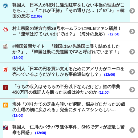
韓国人「日本人が絶対に違法駐車をしない本当の理由がこ
ちら…」→「これが正解」「その通りだ…（ﾌﾞﾙﾌﾞﾙ」＝韓
国の反応
(12:05)
村上宗隆の逆方向第26号ホームランにMLBファン騒然！
←「速球は打てないはずでは？」（海外の反応）
(12:04)
#韓国質問サイト 『韓国はG7先進国に登り詰めました
か？』、『韓国は既に先進国でG8と呼ばれています！』
(12:00)
欧州人「日本の円を買い支えるためにアメリカがユーロを
売っているようだが？しかも事前通知なし？」
(12:00)
「うちの収入はそちらの半分以下なんだけど」姪の学費
450万円の保証人を断った夫婦は冷たいのか
(12:00)
海外「刈りたての芝生を嗅いだ瞬間、悩みゼロだった10歳
の土曜の朝に戻される」完全にタイムマシンらしい…
(12:00)
韓国人「仁川のバラバラ遺体事件、SNSでデマが拡散し警
察も困惑」
(12:00)