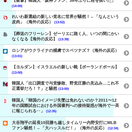
【衝撃】韓国人「阪神ファン、38年ぶりに栓を抜いた」
(14:00)
れいわ新選組の新しい党名に世界が騒然！←「なんという
皮肉」（海外の反応）
(13:52)
【葬送のフリーレン】ゼーリエに跪く人、いつの間にかい
なくなる【海外の反応】
(13:39)
ロシアがウクライナの捕虜でスペツナズ？（海外の反応）
(13:01)
【ヨルダン】イスラエルの新しい靴【ポーランドボール】
(13:00)
韓国人「出口調査で与党惨敗、野党圧勝の見込み…これ不
正選挙だろ！？」と騒然
(13:00)
韓国人「韓国のイメージ失墜は免れないのか？2011〜12
年の国際試合における外国審判への接待疑惑が海外で一斉
に報じられる‥」
(12:35)
大谷翔平の延長10回勝ち越しタイムリー内野安打にMLB
ファン騒然！←「大ハッスルだ！」（海外の反応）
(12:34)