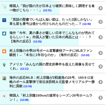
韓国人「我が国の方が日本より確実に美味しく調理する食
べ物がこちら・・・」
(12:31)
「英語の聖書でいちばん短い節は、たった2語しかない」
章も節も番号は後から付けられたものだった…？
(12:30)
海外「今年、夏の暑さが厳しい日本でこんなものが売れて
るらしい！ｗ」外国人が驚いた日本の商品とは・・・？
【海外の反応】
(12:25)
村上宗隆の今季26号ポール直撃豪快アーチにMLBファン
騒然！←「本当に1年目なのか」（海外の反応）
(12:22)
アメリカ「みんなの国の歴史的事件を捉えた画像を見せて
くれ」
(12:11)
海外の反応MLB：村上宗隆が2戦連発の26号、160キロ攻
略のポール直撃弾で首位攻防戦＆元監督メモリアルデー勝
利に貢献
(12:10)
韓国人「村上宗隆160kmの速球をシーズン26号ホームラ
ン！」
(12:08)