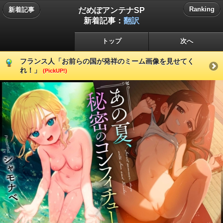
だめぽアンテナSP
Ranking
新着記事
新着記事：
翻訳
トップ
次へ
フランス人「お前らの国が発祥のミーム画像を見せてく
れ！」
(PickUP!)