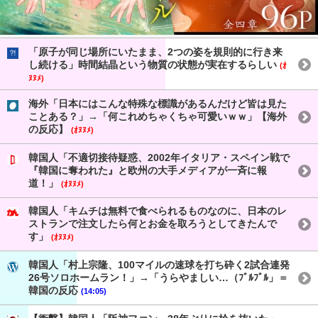
「原子が同じ場所にいたまま、2つの姿を規則的に行き来
し続ける」時間結晶という物質の状態が実在するらしい
(ｵ
ﾇﾇﾒ)
海外「日本にはこんな特殊な標識があるんだけど皆は見た
ことある？」→「何これめちゃくちゃ可愛いｗｗ」【海外
の反応】
(ｵﾇﾇﾒ)
韓国人「不適切接待疑惑、2002年イタリア・スペイン戦で
『韓国に奪われた』と欧州の大手メディアが一斉に報
道！」
(ｵﾇﾇﾒ)
韓国人「キムチは無料で食べられるものなのに、日本のレ
ストランで注文したら何とお金を取ろうとしてきたんで
す」
(ｵﾇﾇﾒ)
韓国人「村上宗隆、100マイルの速球を打ち砕く2試合連発
26号ソロホームラン！」→「うらやましい…（ﾌﾞﾙﾌﾞﾙ」＝
韓国の反応
(14:05)