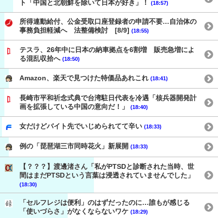
ト「中国と北朝鮮を除いて日本が好き」！
(18:57)
所得連動給付、公金受取口座登録者の申請不要…自治体の
事務負担軽減へ 法整備検討 [8/9]
(18:55)
テスラ、26年中に日本の納車拠点を6割増 販売急増によ
る混乱収拾へ
(18:50)
Amazon、楽天で見つけた特価品あれこれ
(18:41)
長崎市平和祈念式典で台湾駐日代表を冷遇「核兵器開発計
画を拡張している中国の意向だ！」
(18:40)
女だけどバイト先でいじめられてて辛い
(18:33)
例の「琵琶湖三市同時花火」新展開
(18:33)
【？？？】渡邊渚さん「私がPTSDと診断された当時、世
間はまだPTSDという言葉は浸透されていませんでした」
(18:30)
「セルフレジは便利」のはずだったのに…誰もが感じる
「使いづらさ」がなくならないワケ
(18:29)