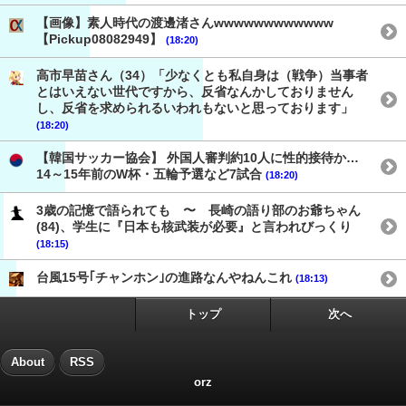
【画像】素人時代の渡邊渚さんwwwwwwwwwwww
【Pickup08082949】
(18:20)
高市早苗さん（34）「少なくとも私自身は（戦争）当事者
とはいえない世代ですから、反省なんかしておりません
し、反省を求められるいわれもないと思っております」
(18:20)
【韓国サッカー協会】 外国人審判約10人に性的接待か…
14～15年前のW杯・五輪予選など7試合
(18:20)
3歳の記憶で語られても 〜 長崎の語り部のお爺ちゃん
(84)、学生に『日本も核武装が必要』と言われびっくり
(18:15)
台風15号｢チャンホン｣の進路なんやねんこれ
(18:13)
トップ
次へ
About
RSS
orz