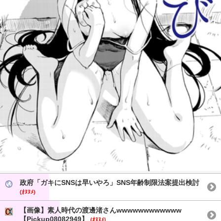
政府「ガキにSNSは早いやろ」SNS年齢制限法案提出検討
(ｵﾇﾇﾒ)
【画像】素人時代の渡邊渚さんwwwwwwwwwwww
【Pickup08082949】
(ｵﾇﾇﾒ)