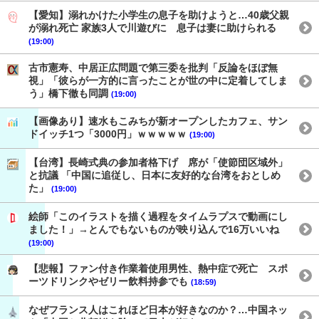
【愛知】溺れかけた小学生の息子を助けようと…40歳父親
が溺れ死亡 家族3人で川遊びに 息子は妻に助けられる
(19:00)
古市憲寿、中居正広問題で第三委を批判「反論をほぼ無
視」「彼らが一方的に言ったことが世の中に定着してしま
う」橋下徹も同調
(19:00)
【画像あり】速水もこみちが新オープンしたカフェ、サン
ドイッチ1つ「3000円」ｗｗｗｗｗ
(19:00)
【台湾】長崎式典の参加者格下げ 席が「使節団区域外」
と抗議 「中国に追従し、日本に友好的な台湾をおとしめ
た」
(19:00)
絵師「このイラストを描く過程をタイムラプスで動画にし
ました！」→とんでもないものが映り込んで16万いいね
(19:00)
【悲報】ファン付き作業着使用男性、熱中症で死亡 スポ
ーツドリンクやゼリー飲料持参でも
(18:59)
なぜフランス人はこれほど日本が好きなのか？…中国ネッ