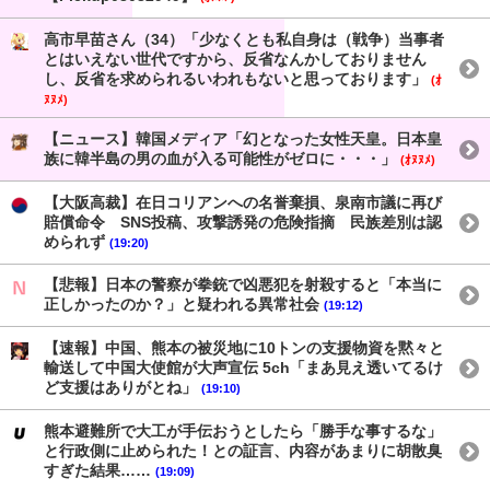
高市早苗さん（34）「少なくとも私自身は（戦争）当事者
とはいえない世代ですから、反省なんかしておりません
し、反省を求められるいわれもないと思っております」
(ｵ
ﾇﾇﾒ)
【ニュース】韓国メディア「幻となった女性天皇。日本皇
族に韓半島の男の血が入る可能性がゼロに・・・」
(ｵﾇﾇﾒ)
【大阪高裁】在日コリアンへの名誉棄損、泉南市議に再び
賠償命令 SNS投稿、攻撃誘発の危険指摘 民族差別は認
められず
(19:20)
【悲報】日本の警察が拳銃で凶悪犯を射殺すると「本当に
正しかったのか？」と疑われる異常社会
(19:12)
【速報】中国、熊本の被災地に10トンの支援物資を黙々と
輸送して中国大使館が大声宣伝 5ch「まあ見え透いてるけ
ど支援はありがとね」
(19:10)
熊本避難所で大工が手伝おうとしたら「勝手な事するな」
と行政側に止められた！との証言、内容があまりに胡散臭
すぎた結果……
(19:09)